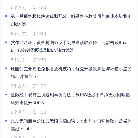
6个月前
(01-30)
第一后裔终极模块速成型配装，解锁角色格莱后的低成本毕业B
uild方案
6个月前
(01-30)
艾尔登法环，黄金树幽影反手剑早期获取路径，无需击败Bos
s，10分钟跑图拿到DLC强力武器
6个月前
(01-30)
庄园领主开局避免粮食危机技巧，优先升级浆果丛与狩猎小屋的
精准时间节点
6个月前
(01-30)
星际战甲双衍王境速刷本质方法，利用S版战甲单刷无尽回响循
环效率提升300%
6个月前
(01-30)
永劫无间新英雄江云无限连招口诀，长剑与太刀切换取消后摇的
实战combo