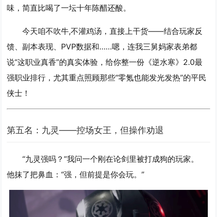
味，简直比喝了一坛十年陈醋还酸。
今天咱不吹牛,不灌鸡汤，直接上干货——结合玩家反
馈、副本表现、PVP数据和……嗯，连我三舅妈家表弟都
说“这职业真香”的真实体验，给你整一份《逆水寒》2.0最
强职业排行，尤其重点照顾那些“零氪也能发光发热”的平民
侠士！
第五名：九灵——控场女王，但操作劝退
“九灵强吗？”我问一个刚在论剑里被打成狗的玩家。
他抹了把鼻血：“强，但前提是你会玩。”