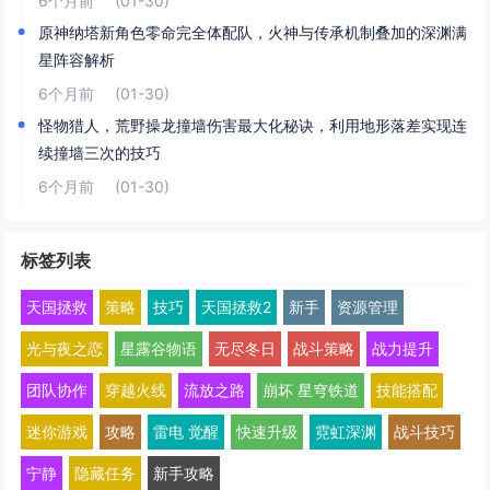
6个月前
(01-30)
原神纳塔新角色零命完全体配队，火神与传承机制叠加的深渊满
星阵容解析
6个月前
(01-30)
怪物猎人，荒野操龙撞墙伤害最大化秘诀，利用地形落差实现连
续撞墙三次的技巧
6个月前
(01-30)
标签列表
天国拯救
策略
技巧
天国拯救2
新手
资源管理
光与夜之恋
星露谷物语
无尽冬日
战斗策略
战力提升
团队协作
穿越火线
流放之路
崩坏 星穹铁道
技能搭配
迷你游戏
攻略
雷电 觉醒
快速升级
霓虹深渊
战斗技巧
宁静
隐藏任务
新手攻略