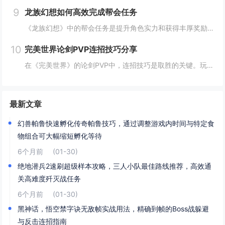
9
龙族幻想如何高效完成帮会任务
《龙族幻想》中的帮会任务是提升角色实力和获得丰厚奖励的重要途径。要高效完成帮会任务，首先需要合理安排时间，选择高效率的任务组合，如组队完成副本或集体参与帮会活动。利用好帮会资源，如经验药水、加速道具等，可以显著提高任务完成速度。积极与帮会成...
10
完美世界论剑PVP连招技巧分享
在《完美世界》的论剑PVP中，连招技巧是取胜的关键。玩家需熟练掌握角色技能的释放顺序与时机，利用控制技能打断对手的攻击节奏，同时保持自身技能的连贯性。合理利用地形和位移技能，可以有效躲避敌方攻击，创造反击机会。了解并针对不同职业的特点制定策...
最新文章
幻兽帕鲁快速孵化传奇帕鲁技巧，通过调整游戏内时间与特定食
物组合可大幅缩短孵化等待
6个月前
(01-30)
绝地潜兵2速刷超级样本攻略，三人小队最佳路线推荐，高效通
关高难度歼灭战任务
6个月前
(01-30)
黑神话，悟空禁字诀无敌帧实战用法，精确到帧的Boss战躲避
与反击连招指南