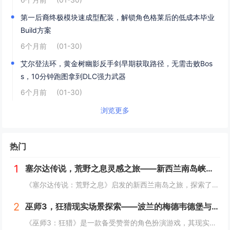
第一后裔终极模块速成型配装，解锁角色格莱后的低成本毕业
Build方案
6个月前
(01-30)
艾尔登法环，黄金树幽影反手剑早期获取路径，无需击败Bos
s，10分钟跑图拿到DLC强力武器
6个月前
(01-30)
浏览更多
热门
1
塞尔达传说，荒野之息灵感之旅——新西兰南岛峡湾探秘与荒野生存体验
《塞尔达传说：荒野之息》启发的新西兰南岛之旅，探索了其壮丽的自然风光与荒野生存体验。在峡湾国家公园，你将亲历游戏般的奇妙景色，从镜面般的湖泊、雄伟的山脉到神秘的森林，每一处都仿佛是游戏中的场景再现。你可以参与野外生存活动，学习采集、搭建庇护...
2
巫师3，狂猎现实场景探索——波兰的梅德韦德堡与温特堡城堡的奇幻之旅
《巫师3：狂猎》是一款备受赞誉的角色扮演游戏，其现实中的灵感来源之一是波兰的梅德韦德堡和温特堡城堡。这两处地点以其独特的中世纪建筑风格和壮丽的自然风光，为游戏营造了奇幻而真实的背景。梅德韦德堡位于波兰南部，拥有悠久的历史和神秘氛围；而温特堡...