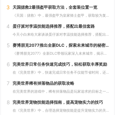
3
天国拯救2最强盔甲获取方法，全套装位置一览
《天国：拯救》中，最强盔甲为皇家骑士盔甲，获取较为复杂。首先需完成“皇家侍卫”任务线，帮助亨利成为国王的私人护卫。之后，在王宫内找到盔甲的具体位置，通常藏于密室或特定房间。完成相关任务后，玩家可获得这套顶级装备，大幅提升防御力和战斗能力。游...
4
蛋仔派对李温技能选择推荐，搭配出最佳套路
今天小白来给大家谈谈蛋仔派对李温技能选择推荐，搭配出最佳套路，以及蛋仔派对攻略对应的知识点，希望对大家有所帮助，不要忘了收藏本站呢今天给各位分享蛋仔派对李温技能选择推荐，搭配出最佳套路的知识，其中也会对蛋仔派对攻略进行解释，如果能碰巧解决你...
5
赛博朋克2077推出全新DLC，探索未来城市的秘密和新任务
《赛博朋克2077》全新DLC带领玩家深入未来城市，揭示隐藏的秘密并开启一系列新任务。在这一扩展内容中，玩家将有机会探索更多未知区域，体验丰富多彩的剧情，与全新角色互动，进一步丰富游戏世界的沉浸感与可玩性。今天小白来给大家谈谈《赛博朋克20...
6
完美世界日常任务快速完成技巧，轻松获取丰厚奖励
在《完美世界》中，快速完成日常任务不仅能节省时间，还能确保玩家获得丰厚的奖励。合理规划任务路线，优先选择高经验值和金币奖励的任务。利用双倍经验时间进行任务，可以事半功倍。组队完成任务效率更高，特别是对于需要击败强大敌人的任务。不要忘记使用游...
7
完美世界稀有掉落物品的获取攻略
在完美世界的游戏中，稀有掉落物品是玩家追求的目标之一。这些物品通常只能通过特定的活动、副本或怪物获得，且掉落率极低。为了提高获取几率，玩家可以组队参与高难度副本，多次挑战以增加机会；参加限时活动，如节日庆典和特殊任务，这些活动往往会有额外奖...
8
完美世界宠物技能选择指南，提高宠物实力的技巧
在《完美世界》中，合理选择宠物技能是提升宠物实力的关键。优先考虑增强宠物基础属性的技能，如攻击、防御和生命值。根据宠物类型和定位，选择合适的主动或被动技能，如控制、辅助或输出技能。利用宠物技能书升级技能等级，以及通过宠物合成功能优化技能组合...