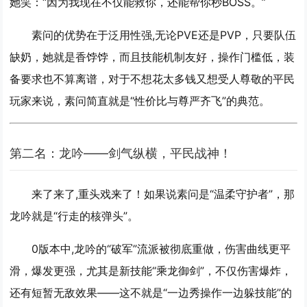
她笑：“因为我现在不仅能救你，还能帮你秒BOSS。”
素问的优势在于泛用性强,无论PVE还是PVP，只要队伍
缺奶，她就是香饽饽，而且技能机制友好，操作门槛低，装
备要求也不算离谱，对于不想花太多钱又想受人尊敬的平民
玩家来说，素问简直就是“性价比与尊严齐飞”的典范。
第二名：龙吟——剑气纵横，平民战神！
来了来了,重头戏来了！如果说素问是“温柔守护者”，那
龙吟就是“行走的核弹头”。
0版本中,龙吟的“破军”流派被彻底重做，伤害曲线更平
滑，爆发更强，尤其是新技能“乘龙御剑”，不仅伤害爆炸，
还有短暂无敌效果——这不就是“一边秀操作一边躲技能”的