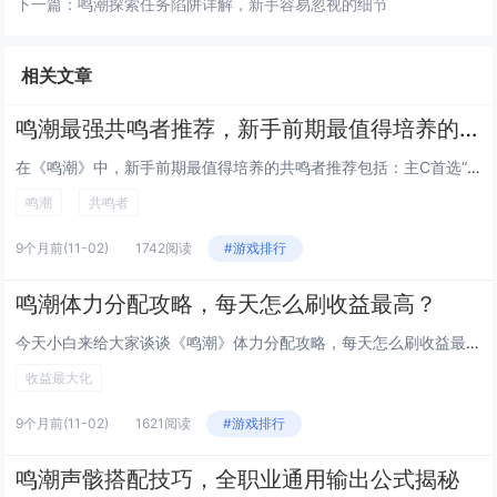
下一篇：
鸣潮探索任务陷阱详解，新手容易忽视的细节
相关文章
鸣潮最强共鸣者推荐，新手前期最值得培养的角色
在《鸣潮》中，新手前期最值得培养的共鸣者推荐包括：主C首选“焰心”莉亚，拥有高爆发火元素伤害，技能连贯易上手；副C推荐“...
鸣潮
共鸣者
9个月前
(11-02)
1742阅读
#游戏排行
鸣潮体力分配攻略，每天怎么刷收益最高？
今天小白来给大家谈谈《鸣潮》体力分配攻略，每天怎么刷收益最高？，以及潮鸣弦是什么技能对应的知识点，希望对大家有所帮助，不...
收益最大化
9个月前
(11-02)
1621阅读
#游戏排行
鸣潮声骸搭配技巧，全职业通用输出公式揭秘