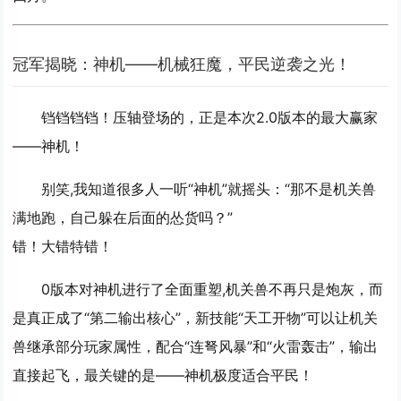
冠军揭晓：神机——机械狂魔，平民逆袭之光！
铛铛铛铛！压轴登场的，正是本次2.0版本的最大赢家
——
神机
！
别笑,我知道很多人一听“神机”就摇头：“那不是机关兽
满地跑，自己躲在后面的怂货吗？”
错！大错特错！
0版本对神机进行了全面重塑,机关兽不再只是炮灰，而
是真正成了“第二输出核心”，新技能“天工开物”可以让机关
兽继承部分玩家属性，配合“连弩风暴”和“火雷轰击”，输出
直接起飞，最关键的是——
神机极度适合平民
！