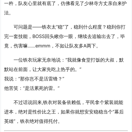
一杵，队友心里就有底了，仿佛看见了少林寺方丈亲自来护
法。
可问题是——铁衣太“稳”了，稳到什么程度？稳到你打
完一套技能，BOSS回头瞅你一眼，继续去追输出去了，毕
竟，伤害嘛……emmm，不如让队友多A两下。
一位铁衣玩家无奈地说：“我就像食堂打饭的大叔，默
默站在前面，让大家先吃上热乎的。”
我说：“那你岂不是活雷锋？”
他苦笑：“是活累死的雷。”
不过话说回来,铁衣对装备依赖低，平民拿个紫装就能
进本，绝对是性价比之王，如果你就想安安稳稳当个“幕后
英雄”，铁衣绝对值得托付。