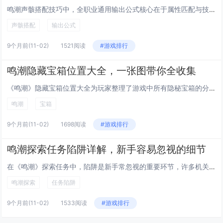
鸣潮声骸搭配技巧中，全职业通用输出公式核心在于属性匹配与技能协同，玩家需根据角色职业特性选择主属性为暴击、攻击或元素伤害...
声骸搭配
输出公式
9个月前
(11-02)
1521阅读
#游戏排行
鸣潮隐藏宝箱位置大全，一张图带你全收集
《鸣潮》隐藏宝箱位置大全为玩家整理了游戏中所有隐秘宝箱的分布点，通过一张详细地图全面标注了各区域宝箱的具体位置，帮助玩家...
鸣潮
宝箱
9个月前
(11-02)
1698阅读
#游戏排行
鸣潮探索任务陷阱详解，新手容易忽视的细节
在《鸣潮》探索任务中，陷阱是新手常忽视的重要环节，许多机关看似普通，实则暗藏杀机，如地面裂缝、异常光影或静止的装置，往往...
鸣潮探索
任务陷阱
9个月前
(11-02)
1533阅读
#游戏排行