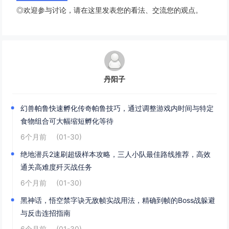
◎欢迎参与讨论，请在这里发表您的看法、交流您的观点。
丹阳子
幻兽帕鲁快速孵化传奇帕鲁技巧，通过调整游戏内时间与特定
食物组合可大幅缩短孵化等待
6个月前
(01-30)
绝地潜兵2速刷超级样本攻略，三人小队最佳路线推荐，高效
通关高难度歼灭战任务
6个月前
(01-30)
黑神话，悟空禁字诀无敌帧实战用法，精确到帧的Boss战躲避
与反击连招指南
6个月前
(01-30)