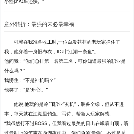
小怪比AOE还快。”
意外转折：最强的未必最幸福
可就在我准备收工时,一位白发苍苍的老玩家拦住了
我，他穿着一身旧布衣，ID叫“江湖一条鱼”。
他问我：“你们总排第一名第二名，可你知道最强的职业是
什么吗？”
我愣住：“不是神机吗？”
他笑了：“是‘开心’。”
他说,他玩的是冷门职业“玄机”，装备全绿，但从不进
本，每天就在江湖里钓鱼、写诗、帮新人玩家解惑。
“我虽然打不过BOSS，但我看过最美的日出在峨眉山顶，听
过最动听的笛声在西湖夜雨中，你们争的‘最强’，不过是系