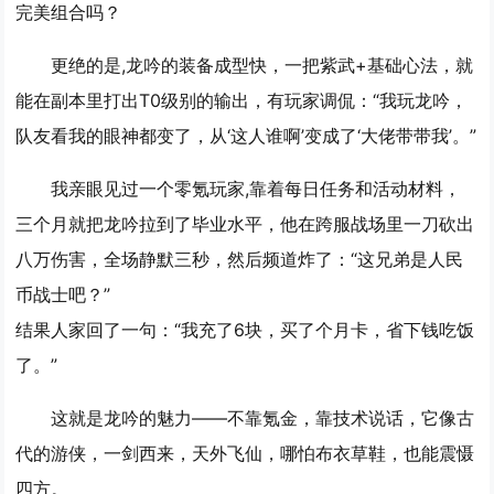
完美组合吗？
更绝的是,龙吟的装备成型快，一把紫武+基础心法，就
能在副本里打出T0级别的输出，有玩家调侃：“我玩龙吟，
队友看我的眼神都变了，从‘这人谁啊’变成了‘大佬带带我’。”
我亲眼见过一个零氪玩家,靠着每日任务和活动材料，
三个月就把龙吟拉到了毕业水平，他在跨服战场里一刀砍出
八万伤害，全场静默三秒，然后频道炸了：“这兄弟是人民
币战士吧？”
结果人家回了一句：“我充了6块，买了个月卡，省下钱吃饭
了。”
这就是龙吟的魅力——不靠氪金，靠技术说话，它像古
代的游侠，一剑西来，天外飞仙，哪怕布衣草鞋，也能震慑
四方。