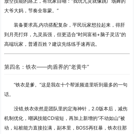
放空技能的路上，有玩家自嘲：“我玩九灵就像跳广场舞的
大爷大妈，节奏全靠蒙。”
装备要求高,内功搭配复杂，平民玩家想拉起来，得肝
到月亮打烊，九灵虽强，但更适合“时间富裕+脑子灵活”的
高端玩家，普通百姓？建议先练练手速再说。
第四名：铁衣——肉盾界的“老黄牛”
“铁衣是爹。”这是我在十个帮派频道里听到最多的一句
话。
没错,铁衣依然是团队里的定海神针，2.0版本后，减伤
机制优化，嘲讽技能CD缩短，再加上新增的“不动如山”被
动，站桩能力直接拉满，副本里，BOSS再狂暴，铁衣往那