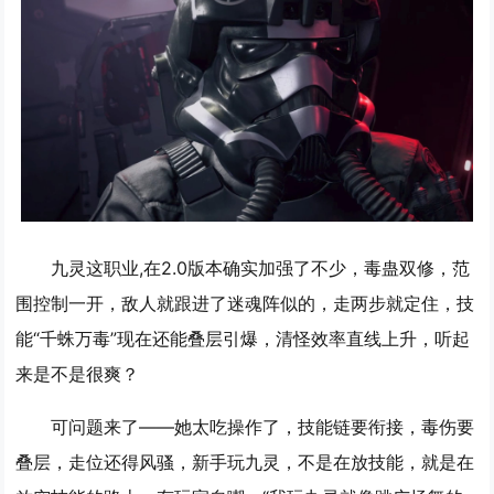
九灵这职业,在2.0版本确实加强了不少，毒蛊双修，范
围控制一开，敌人就跟进了迷魂阵似的，走两步就定住，技
能“千蛛万毒”现在还能叠层引爆，清怪效率直线上升，听起
来是不是很爽？
可问题来了——她太吃操作了，技能链要衔接，毒伤要
叠层，走位还得风骚，新手玩九灵，不是在放技能，就是在