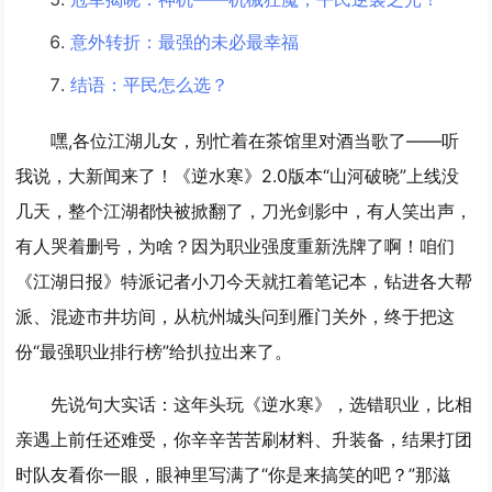
意外转折：最强的未必最幸福
结语：平民怎么选？
嘿,各位江湖儿女，别忙着在茶馆里对酒当歌了——听
我说，大新闻来了！《逆水寒》2.0版本“山河破晓”上线没
几天，整个江湖都快被掀翻了，刀光剑影中，有人笑出声，
有人哭着删号，为啥？因为职业强度重新洗牌了啊！咱们
《江湖日报》特派记者小刀今天就扛着笔记本，钻进各大帮
派、混迹市井坊间，从杭州城头问到雁门关外，终于把这
份“最强职业排行榜”给扒拉出来了。
先说句大实话：这年头玩《逆水寒》，选错职业，比相
亲遇上前任还难受，你辛辛苦苦刷材料、升装备，结果打团
时队友看你一眼，眼神里写满了“你是来搞笑的吧？”那滋