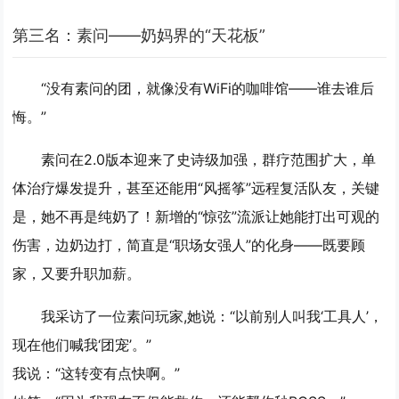
第三名：素问——奶妈界的“天花板”
“没有素问的团，就像没有WiFi的咖啡馆——谁去谁后
悔。”
素问在2.0版本迎来了史诗级加强，群疗范围扩大，单
体治疗爆发提升，甚至还能用“风摇筝”远程复活队友，关键
是，她不再是纯奶了！新增的“惊弦”流派让她能打出可观的
伤害，边奶边打，简直是“职场女强人”的化身——既要顾
家，又要升职加薪。
我采访了一位素问玩家,她说：“以前别人叫我‘工具人’，
现在他们喊我‘团宠’。”
我说：“这转变有点快啊。”