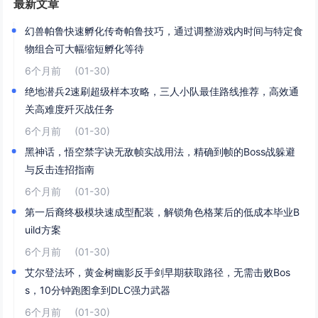
最新文章
幻兽帕鲁快速孵化传奇帕鲁技巧，通过调整游戏内时间与特定食
物组合可大幅缩短孵化等待
6个月前
(01-30)
绝地潜兵2速刷超级样本攻略，三人小队最佳路线推荐，高效通
关高难度歼灭战任务
6个月前
(01-30)
黑神话，悟空禁字诀无敌帧实战用法，精确到帧的Boss战躲避
与反击连招指南
6个月前
(01-30)
第一后裔终极模块速成型配装，解锁角色格莱后的低成本毕业B
uild方案
6个月前
(01-30)
艾尔登法环，黄金树幽影反手剑早期获取路径，无需击败Bos
s，10分钟跑图拿到DLC强力武器
6个月前
(01-30)