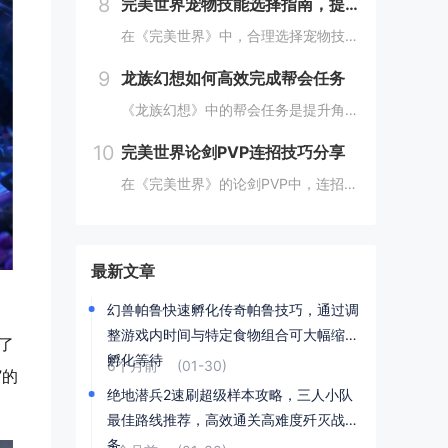
8
完美世界宠物技能选择指南，提高宠物实力的技巧
在《完美世界》中，合理选择宠物技能是提升宠物实力的关键。优先考虑增强宠物基础属性的技能，如攻击、防御和生命值。根据宠物类型和定位，选择合适的主动或被动技能，如控制、辅助或输出技能。利用宠物技能书升级技能等级，以及通过宠物合成功能优化技能组合...
9
龙族幻想如何高效完成帮会任务
《龙族幻想》中的帮会任务是提升角色实力和获得丰厚奖励的重要途径。要高效完成帮会任务，首先需要合理安排时间，选择高效率的任务组合，如组队完成副本或集体参与帮会活动。利用好帮会资源，如经验药水、加速道具等，可以显著提高任务完成速度。积极与帮会成...
10
完美世界论剑PVP连招技巧分享
在《完美世界》的论剑PVP中，连招技巧是取胜的关键。玩家需熟练掌握角色技能的释放顺序与时机，利用控制技能打断对手的攻击节奏，同时保持自身技能的连贯性。合理利用地形和位移技能，可以有效躲避敌方攻击，创造反击机会。了解并针对不同职业的特点制定策...
最新文章
幻兽帕鲁快速孵化传奇帕鲁技巧，通过调
整游戏内时间与特定食物组合可大幅缩短
了
孵化等待
6个月前
(01-30)
”的
绝地潜兵2速刷超级样本攻略，三人小队
最佳路线推荐，高效通关高难度歼灭战任
务