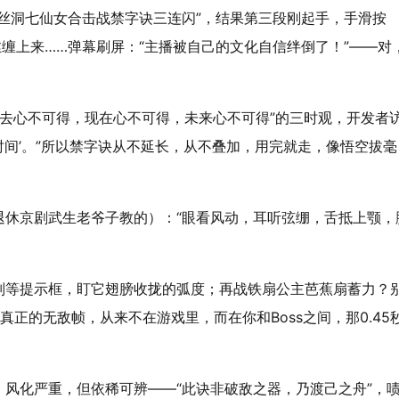
丝洞七仙女合击战禁字诀三连闪”，结果第三段刚起手，手滑按
丝缠上来……弹幕刷屏：“主播被自己的文化自信绊倒了！”——对
过去心不可得，现在心不可得，未来心不可得”的三时观，开发者
的时间’。”所以禁字诀从不延长，从不叠加，用完就走，像悟空拔毫
休京剧武生老爷子教的）：“
眼看风动，耳听弦绷，舌抵上颚，
别等提示框，盯它翅膀收拢的弧度；再战铁扇公主芭蕉扇蓄力？
正的无敌帧，从来不在游戏里，而在你和Boss之间，那0.45
风化严重，但依稀可辨——“此诀非破敌之器，乃渡己之舟”，