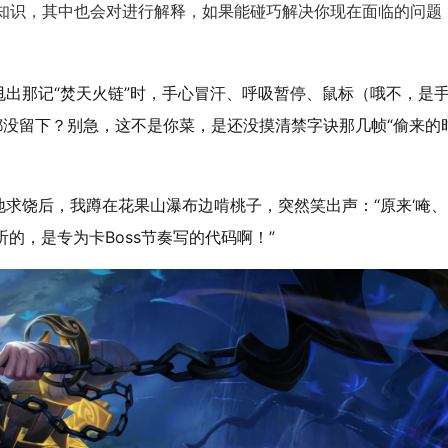
的知识，其中也会对进行解释，如果能碰巧解决你现在面临的问题
出那记“焚天火链”时，手心冒汗、呼吸暂停、鼠标（哦不，是
都没留下？别急，这不是你菜，是还没摸清禁字诀那几帧“偷来的
求饶后，我蹲在花果山瀑布边啃桃子，突然笑出声：“原来‘唵、
的，是专为卡Boss节奏写的代码啊！”