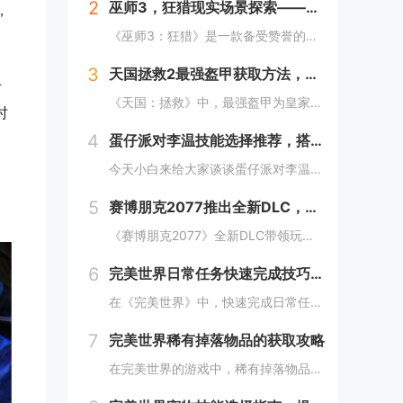
2
巫师3，狂猎现实场景探索——波兰的梅德韦德堡与温特堡城堡的奇幻之旅
，
《巫师3：狂猎》是一款备受赞誉的角色扮演游戏，其现实中的灵感来源之一是波兰的梅德韦德堡和温特堡城堡。这两处地点以其独特的中世纪建筑风格和壮丽的自然风光，为游戏营造了奇幻而真实的背景。梅德韦德堡位于波兰南部，拥有悠久的历史和神秘氛围；而温特堡...
3
天国拯救2最强盔甲获取方法，全套装位置一览
手
《天国：拯救》中，最强盔甲为皇家骑士盔甲，获取较为复杂。首先需完成“皇家侍卫”任务线，帮助亨利成为国王的私人护卫。之后，在王宫内找到盔甲的具体位置，通常藏于密室或特定房间。完成相关任务后，玩家可获得这套顶级装备，大幅提升防御力和战斗能力。游...
时
4
蛋仔派对李温技能选择推荐，搭配出最佳套路
今天小白来给大家谈谈蛋仔派对李温技能选择推荐，搭配出最佳套路，以及蛋仔派对攻略对应的知识点，希望对大家有所帮助，不要忘了收藏本站呢今天给各位分享蛋仔派对李温技能选择推荐，搭配出最佳套路的知识，其中也会对蛋仔派对攻略进行解释，如果能碰巧解决你...
5
赛博朋克2077推出全新DLC，探索未来城市的秘密和新任务
《赛博朋克2077》全新DLC带领玩家深入未来城市，揭示隐藏的秘密并开启一系列新任务。在这一扩展内容中，玩家将有机会探索更多未知区域，体验丰富多彩的剧情，与全新角色互动，进一步丰富游戏世界的沉浸感与可玩性。今天小白来给大家谈谈《赛博朋克20...
6
完美世界日常任务快速完成技巧，轻松获取丰厚奖励
在《完美世界》中，快速完成日常任务不仅能节省时间，还能确保玩家获得丰厚的奖励。合理规划任务路线，优先选择高经验值和金币奖励的任务。利用双倍经验时间进行任务，可以事半功倍。组队完成任务效率更高，特别是对于需要击败强大敌人的任务。不要忘记使用游...
7
完美世界稀有掉落物品的获取攻略
在完美世界的游戏中，稀有掉落物品是玩家追求的目标之一。这些物品通常只能通过特定的活动、副本或怪物获得，且掉落率极低。为了提高获取几率，玩家可以组队参与高难度副本，多次挑战以增加机会；参加限时活动，如节日庆典和特殊任务，这些活动往往会有额外奖...