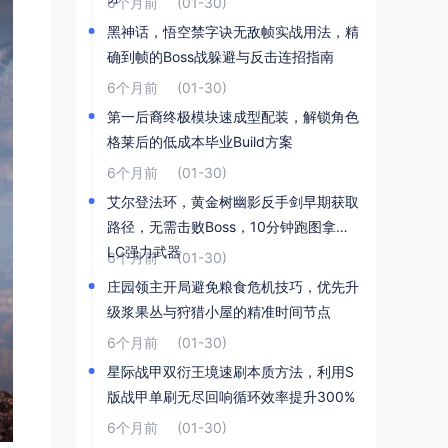
6个月前
(01-30)
黑神话，悟空禁字诀无敌帧实战用法，精
确到帧的Boss战躲避与反击连招指南
6个月前
(01-30)
第一后裔终极模块速成型配装，解锁角色
格莱后的低成本毕业Build方案
6个月前
(01-30)
艾尔登法环，黄金树幽影反手剑早期获取
路径，无需击败Boss，10分钟跑图拿到D
LC强力武器
6个月前
(01-30)
庄园领主开局避免粮食危机技巧，优先升
级浆果丛与狩猎小屋的精准时间节点
6个月前
(01-30)
星际战甲双衍王境速刷本质方法，利用S
版战甲单刷无尽回响循环效率提升300%
6个月前
(01-30)