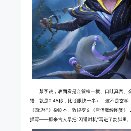
禁字诀，表面看是金箍棒一横、口吐真言、
错，就是0.45秒，比眨眼快一半），这不是玄
《西游记》杂剧本、敦煌变文《唐僧取经图赞》，
描写——原来古人早把“闪避时机”写进了韵脚里