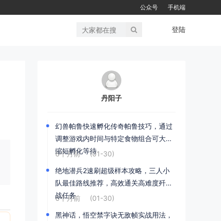
公众号
手机端
登陆
丹阳子
幻兽帕鲁快速孵化传奇帕鲁技巧，通过
调整游戏内时间与特定食物组合可大幅
缩短孵化等待
6个月前
(01-30)
绝地潜兵2速刷超级样本攻略，三人小
队最佳路线推荐，高效通关高难度歼灭
战任务
6个月前
(01-30)
黑神话，悟空禁字诀无敌帧实战用法，