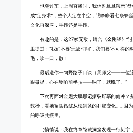
也翻过车，上周直播时，我信誓旦旦演示“盘
成“定身术”，整个人定在半空，眼睁睁看七条蛛
文化再深厚，手残还是手残。
有趣的是，这27帧无敌，暗合《金刚经》“
里提过：“我们不要‘无敌时间’，我们要‘不可得
毛，吹一口，散！
最后送你一句野路子口诀（我师父——一位退
跟微提，心在铃响前半拍——响了，就晚了。
”
下次再面对金翅大鹏那记撕裂屏幕的俯冲？
数秒，看她裙摆褶皱从松到紧的刹那变化……因为真
的呼吸共振里。
（悄悄说：我在终章隐藏洞窟发现一行刻字，