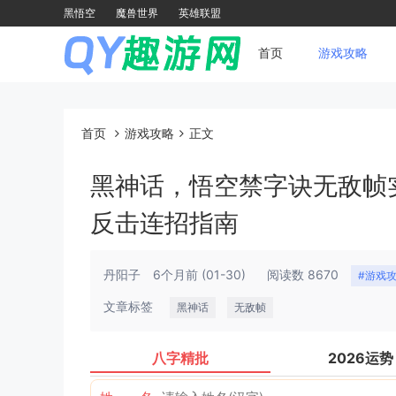
黑悟空
魔兽世界
英雄联盟
首页
游戏攻略
首页
游戏攻略
正文
黑神话，悟空禁字诀无敌帧实
反击连招指南
丹阳子
6个月前
(01-30)
阅读数 8670
#游戏
文章标签
黑神话
无敌帧
八字精批
2026运势