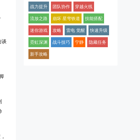
战力提升
团队协作
穿越火线
，
流放之路
崩坏 星穹铁道
技能搭配
迷你游戏
攻略
雷电 觉醒
快速升级
访谈
霓虹深渊
战斗技巧
宁静
隐藏任务
新手攻略
脚
别
秒
啧，