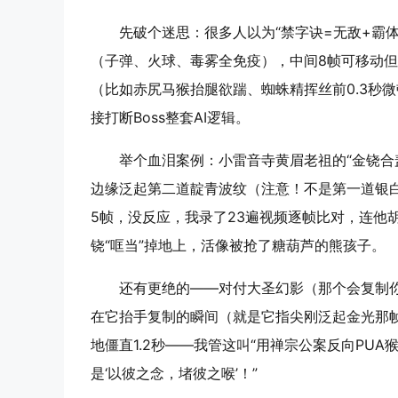
先破个迷思：很多人以为“禁字诀=无敌+霸体
（子弹、火球、毒雾全免疫），中间8帧可移动但
（比如赤尻马猴抬腿欲踹、蜘蛛精挥丝前0.3秒微
接打断Boss整套AI逻辑。
举个血泪案例：小雷音寺黄眉老祖的“金铙合
边缘泛起第二道靛青波纹（注意！不是第一道银白
5帧，没反应，我录了23遍视频逐帧比对，连他
铙“哐当”掉地上，活像被抢了糖葫芦的熊孩子。
还有更绝的——对付大圣幻影（那个会复制你
在它抬手复制的瞬间（就是它指尖刚泛起金光那帧
地僵直1.2秒——我管这叫“用禅宗公案反向PUA
是‘以彼之念，堵彼之喉’！”