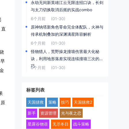
永劫无间新英雄江云无限连招口诀，长剑
与太刀切换取消后摇的实战combo
6个月前
(01-30)
摇
原神纳塔新角色零命完全体配队，火神与
，直
传承机制叠加的深渊满星阵容解析
6个月前
(01-30)
铙
怪物猎人，荒野操龙撞墙伤害最大化秘
诀，利用地形落差实现连续撞墙三次的技
；早
巧
6个月前
(01-30)
金
标签列表
果
己原
天国拯救
策略
技巧
天国拯救2
，
新手
资源管理
光与夜之恋
星露谷物语
无尽冬日
战斗策略