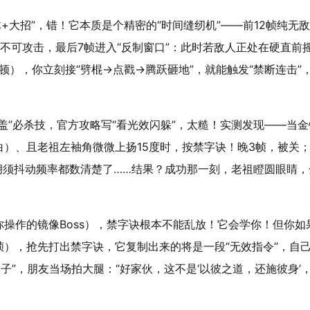
+大招”，错！它本质是个
精密的“时间缝纫机”
——前12帧纯无敌
不可攻击，最后7帧进入“反制窗口”：此时若敌人正处在硬直前
顿），你立刻接“劈棍→点戳→腾跃砸地”，就能触发“禁断连击”
盖”必杀技，官方攻略写“看光效闪躲”，太糙！实测发现——当金
）、且老祖左袖角微微上扬15度时，按禁字诀！晚3帧，被关
胡须抖动频率都数清楚了……结果？成功那一刻，老祖瞪圆眼睛，
操作的镜像Boss），禁字诀根本不能乱放！它会学你！但你如
），抢先打出禁字诀，它复制出来的将是一段“无效指令”，自
猴子”，朋友当场拍大腿：“好家伙，这不是‘以彼之道，还施彼身’