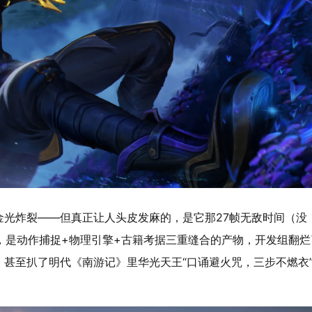
金光炸裂——但真正让人头皮发麻的，是它那
27帧无敌时间
（没
学，是动作捕捉+物理引擎+古籍考据三重缝合的产物，开发组翻烂
甚至扒了明代《南游记》里华光天王“口诵避火咒，三步不燃衣
。