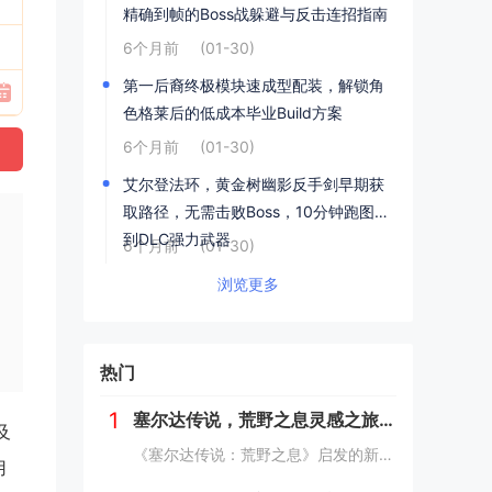
精确到帧的Boss战躲避与反击连招指南
6个月前
(01-30)
第一后裔终极模块速成型配装，解锁角
色格莱后的低成本毕业Build方案
6个月前
(01-30)
艾尔登法环，黄金树幽影反手剑早期获
取路径，无需击败Boss，10分钟跑图拿
到DLC强力武器
6个月前
(01-30)
浏览更多
热门
1
塞尔达传说，荒野之息灵感之旅——新西兰南岛峡湾探秘与荒野生存体验
及
《塞尔达传说：荒野之息》启发的新西兰南岛之旅，探索了其壮丽的自然风光与荒野生存体验。在峡湾国家公园，你将亲历游戏般的奇妙景色，从镜面般的湖泊、雄伟的山脉到神秘的森林，每一处都仿佛是游戏中的场景再现。你可以参与野外生存活动，学习采集、搭建庇护...
用