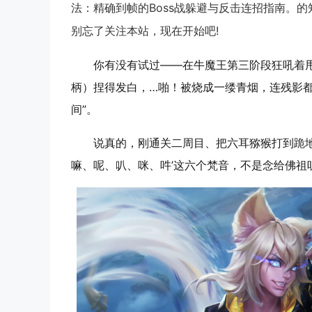
法：精确到帧的Boss战躲避与反击连招指南。
别忘了关注本站，现在开始吧!
你有没有试过——在牛魔王第三阶段狂吼着甩
柄）捏得发白，…啪！被烧成一缕青烟，连残影
间”。
说真的，刚通关二周目、把六耳猕猴打到跪地
嘛、呢、叭、咪、吽’这六个梵音，不是念给佛祖听