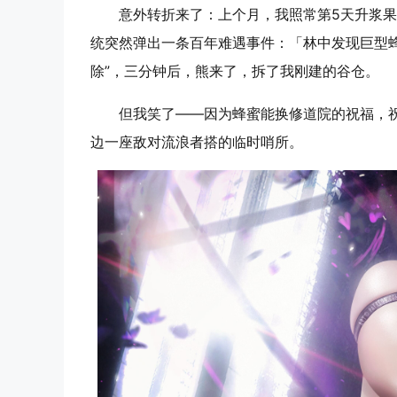
意外转折来了：上个月，我照常第5天升浆果
统突然弹出一条百年难遇事件：「林中发现巨型蜂巢
除”，三分钟后，熊来了，拆了我刚建的谷仓。
但我笑了——因为蜂蜜能换修道院的祝福，
边一座敌对流浪者搭的临时哨所。