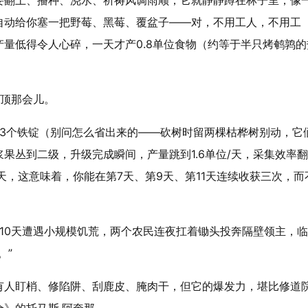
要翻土、播种、浇水、祈祷风调雨顺，它就静静蹲在林子里，像
自动给你塞一把野莓、黑莓、覆盆子——对，不用工人，不用工
量低得令人心碎，一天才产0.8单位食物（约等于半只烤鹌鹑的
尖顶那会儿
。
头、3个铁锭（别问怎么省出来的——砍树时留两棵枯桦树别动，它
果丛到二级，升级完成瞬间，产量跳到1.6单位/天，采集效率翻
天
，这意味着，你能在第7天、第9天、第11天连续收获三次，而
10天遭遇小规模饥荒，两个农民连夜扛着锄头投奔隔壁领主，
。”
有人盯梢、修陷阱、刮鹿皮、腌肉干，但它的爆发力，堪比修道