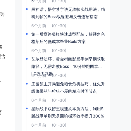
6个月前
(01-30)
黑神话，悟空禁字诀无敌帧实战用法，精
体罢
确到帧的Boss战躲避与反击连招指南
6个月前
(01-30)
第一后裔终极模块速成型配装，解锁角色
格莱后的低成本毕业Build方案
骂
6个月前
(01-30)
能含
艾尔登法环，黄金树幽影反手剑早期获取
路径，无需击败Boss，10分钟跑图拿到D
LC强力武器
6个月前
(01-30)
，
庄园领主开局避免粮食危机技巧，优先升
级浆果丛与狩猎小屋的精准时间节点
6个月前
(01-30)
》
星际战甲双衍王境速刷本质方法，利用S
而
版战甲单刷无尽回响循环效率提升300%
6个月前
(01-30)