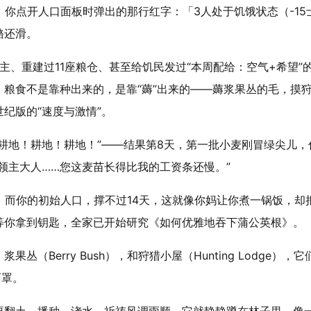
，你点开人口面板时弹出的那行红字：「3人处于饥饿状态（-15
酪还滑。
主、重建过11座粮仓、甚至给饥民发过“本周配给：空气+希望”
，粮食不是靠种出来的，是靠“薅”出来的——薅浆果丛的毛，摸
纪版的“速度与激情”。
耕地！耕地！耕地！”——结果第8天，第一批小麦刚冒绿尖儿，
领主大人……您这麦苗长得比我的工资条还慢。”
，而你的初始人口，撑不过14天，这就像你妈让你煮一锅饭，却
等你拿到钥匙，全家已开始研究《如何优雅地吞下蒲公英根》。
Berry Bush），和狩猎小屋（Hunting Lodge），它
面罩。