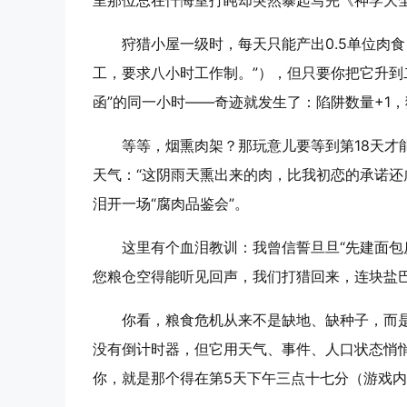
里那位总在忏悔室打盹却突然暴起写完《神学大全
狩猎小屋一级时，每天只能产出0.5单位肉
工，要求八小时工作制。”），但只要你把它升到
函”的同一小时
——奇迹就发生了：陷阱数量+1，
等等，烟熏肉架？那玩意儿要等到第18天才
天气：“这阴雨天熏出来的肉，比我初恋的承诺还
泪开一场“腐肉品鉴会”。
这里有个血泪教训：我曾信誓旦旦“先建面包
您粮仓空得能听见回声，我们打猎回来，连块盐
你看，粮食危机从来不是缺地、缺种子，而
没有倒计时器，但它用天气、事件、人口状态悄
你，就是那个得在第5天下午三点十七分（游戏