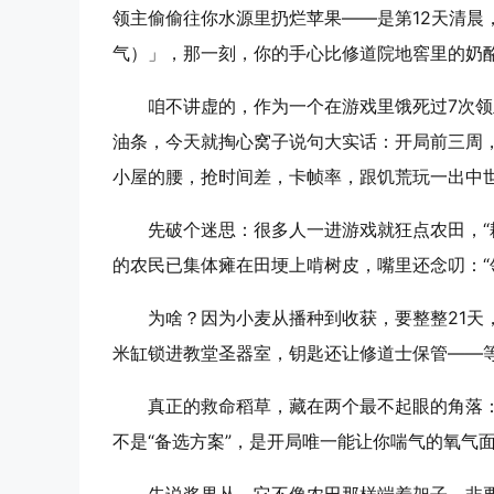
领主偷偷往你水源里扔烂苹果——是第12天清晨
气）」，那一刻，你的手心比修道院地窖里的奶
咱不讲虚的，作为一个在游戏里饿死过7次领
油条，今天就掏心窝子说句大实话：
开局前三周
小屋的腰，抢时间差，卡帧率，跟饥荒玩一出中世
先破个迷思：很多人一进游戏就狂点农田，“
的农民已集体瘫在田埂上啃树皮，嘴里还念叨：“
为啥？因为小麦从播种到收获，要整整21天
米缸锁进教堂圣器室，钥匙还让修道士保管——
真正的救命稻草，藏在两个最不起眼的角落：浆果丛（
不是“备选方案”，是开局唯一能让你喘气的氧气