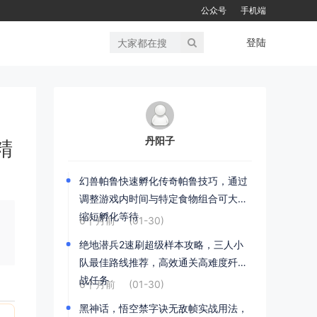
公众号
手机端
登陆
丹阳子
精
幻兽帕鲁快速孵化传奇帕鲁技巧，通过
调整游戏内时间与特定食物组合可大幅
缩短孵化等待
6个月前
(01-30)
绝地潜兵2速刷超级样本攻略，三人小
队最佳路线推荐，高效通关高难度歼灭
战任务
6个月前
(01-30)
黑神话，悟空禁字诀无敌帧实战用法，