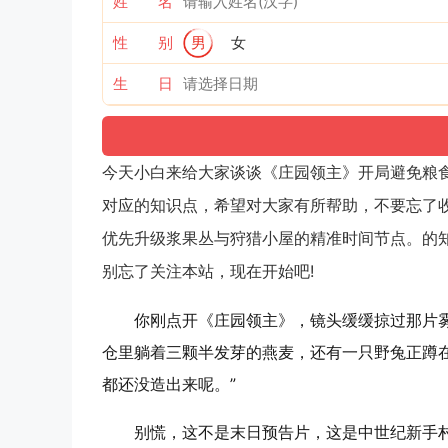
姓 名
性 别
男
女
生 日
今天小白来给大家谈谈《庄园领主》开局避免粮
对应的知识点，希望对大家有所帮助，不要忘了
优先升级浆果丛与狩猎小屋的精准时间节点。的
别忘了关注本站，现在开始吧!
你刚点开《庄园领主》，镜头缓缓掠过那片
仓里躺着三颗半发芽的燕麦，还有一只野兔正蹲
都还没造出来呢。”
别慌，这不是末日预告片，这是中世纪新手村