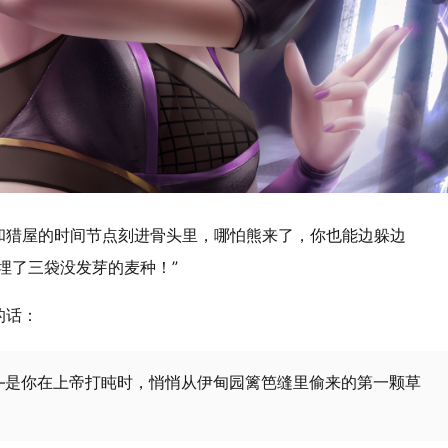
和猎屋的时间节点刻进骨头里，哪怕熊来了，你也能边躲边
埋了三袋没发芽的麦种！”
的话：
—是你在上帝打盹时，悄悄从伊甸园篱笆缝里偷来的第一颗草