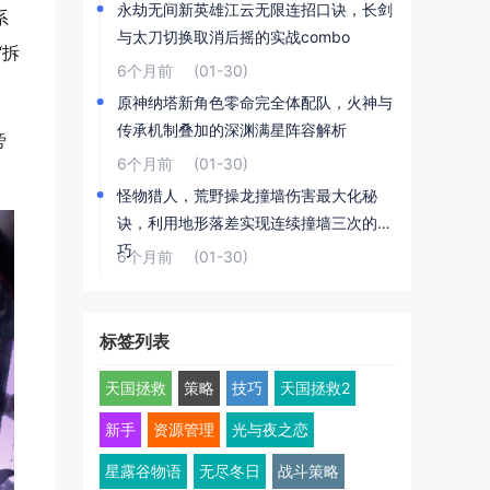
永劫无间新英雄江云无限连招口诀，长剑
系
与太刀切换取消后摇的实战combo
“拆
6个月前
(01-30)
原神纳塔新角色零命完全体配队，火神与
传承机制叠加的深渊满星阵容解析
旁
6个月前
(01-30)
怪物猎人，荒野操龙撞墙伤害最大化秘
诀，利用地形落差实现连续撞墙三次的技
巧
6个月前
(01-30)
标签列表
天国拯救
策略
技巧
天国拯救2
新手
资源管理
光与夜之恋
星露谷物语
无尽冬日
战斗策略