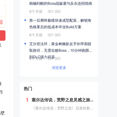
精确到帧的Boss战躲避与反击连招指南
6个月前
(01-30)
第一后裔终极模块速成型配装，解锁角
色格莱后的低成本毕业Build方案
6个月前
(01-30)
艾尔登法环，黄金树幽影反手剑早期获
及
取路径，无需击败Boss，10分钟跑图拿
：
到DLC强力武器
6个月前
(01-30)
，
浏览更多
粮
热门
弓
1
塞尔达传说，荒野之息灵感之旅——新西兰南岛峡湾探秘与荒野生存体验
《塞尔达传说：荒野之息》启发的新西兰南岛之旅，探索了其壮丽的自然风光与荒野生存体验。在峡湾国家公园，你将亲历游戏般的奇妙景色，从镜面般的湖泊、雄伟的山脉到神秘的森林，每一处都仿佛是游戏中的场景再现。你可以参与野外生存活动，学习采集、搭建庇护...
隔壁