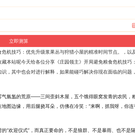
食危机技巧：优先升级浆果丛与狩猎小屋的精准时间节点。，以
收藏本站呢今天给各位分享《庄园领主》开局避免粮食危机技巧
知识，其中也会对进行解释，如果能碰巧解决你现在面临的问题
雾气氤氲的荒原——三间歪斜木屋，五个饿得眼窝发青的农民，
在地图边缘，用后腿挠耳朵，仿佛在冷笑：“来啊，抓我呀，你连
的“欢迎仪式”，而真正要命的，不是狼群、不是暴雨、也不是