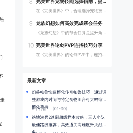
一
8
完美世界宠物技能选择指南，提高宠物实力的技巧
在《完美世界》中，合理选择宠物技能是提升宠物实力的关键。优先考虑增强宠物基础属性的技能，如攻击、防御和生命值。根据宠物类型和定位，选择合适的主动或被动技能，如控制、辅助或输出技能。利用宠物技能书升级技能等级，以及通过宠物合成功能优化技能组合...
热
9
龙族幻想如何高效完成帮会任务
《龙族幻想》中的帮会任务是提升角色实力和获得丰厚奖励的重要途径。要高效完成帮会任务，首先需要合理安排时间，选择高效率的任务组合，如组队完成副本或集体参与帮会活动。利用好帮会资源，如经验药水、加速道具等，可以显著提高任务完成速度。积极与帮会成...
10
完美世界论剑PVP连招技巧分享
在《完美世界》的论剑PVP中，连招技巧是取胜的关键。玩家需熟练掌握角色技能的释放顺序与时机，利用控制技能打断对手的攻击节奏，同时保持自身技能的连贯性。合理利用地形和位移技能，可以有效躲避敌方攻击，创造反击机会。了解并针对不同职业的特点制定策...
们
不
最新文章
幻兽帕鲁快速孵化传奇帕鲁技巧，通过调
临走
整游戏内时间与特定食物组合可大幅缩短
孵化等待
6个月前
(01-30)
绝地潜兵2速刷超级样本攻略，三人小队
院
最佳路线推荐，高效通关高难度歼灭战任
务