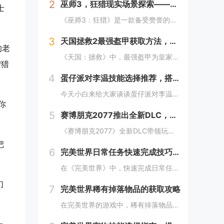
2
巫师3，狂猎现实场景探索——波兰的梅德韦德堡与温特堡城堡的奇幻之旅
士
《巫师3：狂猎》是一款备受赞誉的角色扮演游戏，其现实中的灵感来源之一是波兰的梅德韦德堡和温特堡城堡。这两处地点以其独特的中世纪建筑风格和壮丽的自然风光，为游戏营造了奇幻而真实的背景。梅德韦德堡位于波兰南部，拥有悠久的历史和神秘氛围；而温特堡...
3
天国拯救2最强盔甲获取方法，全套装位置一览
的老
《天国：拯救》中，最强盔甲为皇家骑士盔甲，获取较为复杂。首先需完成“皇家侍卫”任务线，帮助亨利成为国王的私人护卫。之后，在王宫内找到盔甲的具体位置，通常藏于密室或特定房间。完成相关任务后，玩家可获得这套顶级装备，大幅提升防御力和战斗能力。游...
狩猎
4
蛋仔派对李温技能选择推荐，搭配出最佳套路
今天小白来给大家谈谈蛋仔派对李温技能选择推荐，搭配出最佳套路，以及蛋仔派对攻略对应的知识点，希望对大家有所帮助，不要忘了收藏本站呢今天给各位分享蛋仔派对李温技能选择推荐，搭配出最佳套路的知识，其中也会对蛋仔派对攻略进行解释，如果能碰巧解决你...
你
5
赛博朋克2077推出全新DLC，探索未来城市的秘密和新任务
《赛博朋克2077》全新DLC带领玩家深入未来城市，揭示隐藏的秘密并开启一系列新任务。在这一扩展内容中，玩家将有机会探索更多未知区域，体验丰富多彩的剧情，与全新角色互动，进一步丰富游戏世界的沉浸感与可玩性。今天小白来给大家谈谈《赛博朋克20...
把
6
完美世界日常任务快速完成技巧，轻松获取丰厚奖励
在《完美世界》中，快速完成日常任务不仅能节省时间，还能确保玩家获得丰厚的奖励。合理规划任务路线，优先选择高经验值和金币奖励的任务。利用双倍经验时间进行任务，可以事半功倍。组队完成任务效率更高，特别是对于需要击败强大敌人的任务。不要忘记使用游...
们
7
完美世界稀有掉落物品的获取攻略
在完美世界的游戏中，稀有掉落物品是玩家追求的目标之一。这些物品通常只能通过特定的活动、副本或怪物获得，且掉落率极低。为了提高获取几率，玩家可以组队参与高难度副本，多次挑战以增加机会；参加限时活动，如节日庆典和特殊任务，这些活动往往会有额外奖...