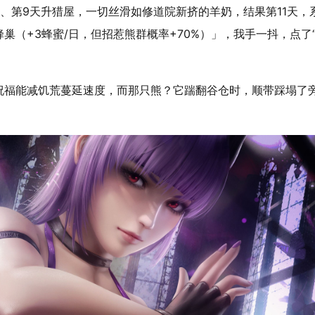
、第9天升猎屋，一切丝滑如修道院新挤的羊奶，结果第11天，
（+3蜂蜜/日，但招惹熊群概率+70%）」，我手一抖，点了
祝福能减饥荒蔓延速度，而那只熊？它踹翻谷仓时，顺带踩塌了