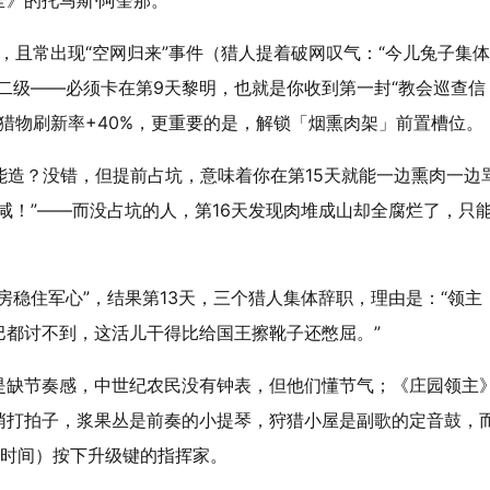
》的托马斯·阿奎那。
食，且常出现“空网归来”事件（猎人提着破网叹气：“今儿兔子集
二级——
必须卡在第9天黎明，也就是你收到第一封“教会巡查信
猎物刷新率+40%，更重要的是，解锁「烟熏肉架」前置槽位。
能造？没错，但提前占坑，意味着你在第15天就能一边熏肉一边
咸！”——而没占坑的人，第16天发现肉堆成山却全腐烂了，只
房稳住军心”，结果第13天，三个猎人集体辞职，理由是：“领主
巴都讨不到，这活儿干得比给国王擦靴子还憋屈。”
是缺
节奏感
，中世纪农民没有钟表，但他们懂节气；《庄园领主
悄打拍子，浆果丛是前奏的小提琴，狩猎小屋是副歌的定音鼓，
内时间）按下升级键的指挥家。