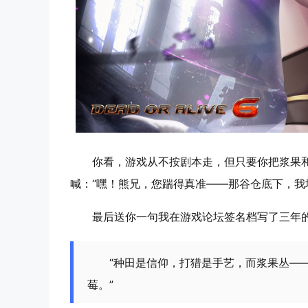
你看，游戏从不按剧本走，但只要你把浆果
喊：“嘿！熊兄，您踹得真准——那谷仓底下，我
最后送你一句我在游戏论坛签名档写了三年
“种田是信仰，打猎是手艺，而浆果丛—
莓。”