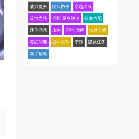
战力提升
团队协作
穿越火线
流放之路
崩坏 星穹铁道
技能搭配
迷你游戏
攻略
雷电 觉醒
快速升级
霓虹深渊
战斗技巧
宁静
隐藏任务
新手攻略