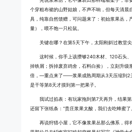
先说浆果丛，它不像农田那样端着架子，非
个穿粗布裙的山野姑娘，不声不响，但每天清晨
具，纯靠自然馈赠，可问题来了：初始浆果丛，产
量），喂不饱一只松鼠。
关键在哪？在
第5天下午，太阳刚斜过教堂
这时候，你手上该攒够240木材、120石
掉铁屑；拆掉废弃鸡舍，石料白捡），立刻升级浆
倍，—重点来了——
浆果成熟周期从3天压缩到2
是干等第8天才摸到第一把果子。
我试过掐表：有玩家拖到第7天再升，结果第
还留下张纸条：“贵庄浆果太酸，我们去吃蜂蜜了
再说狩猎小屋，它不像浆果丛那么佛系，得