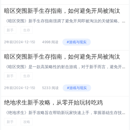
暗区突围新手生存指南，如何避免开局被淘汰
《暗区突围》新手生存指南强调了避免开局即被淘汰的关键策略。首要建议是熟悉地图和安全区刷新规律，合理规划行进路线，避开高风险区域。选择合适的装备至关重要，初期不必追求高端装备，适合自己的才是最好的。保持警惕，注意周围环境和声音，可以有效预防敌...
新手
生存
2年前
(2024-12-15)
4998 阅读
#游戏与现实
暗区突围新手生存指南，如何避免开局被淘汰
《暗区突围》是一款高策略性的射击游戏，对于新手而言，避免开局即被淘汰是首要任务。建议新手玩家初期选择较为安全的地图区域，减少与高级玩家的直接对抗。熟悉游戏的基本操作和武器使用，合理规划装备配置，以提高生存率。游戏中保持警惕，注意声音提示，利...
新手
生存
2年前
(2024-12-15)
5233 阅读
#游戏与现实
绝地求生新手攻略，从零开始玩转吃鸡
《绝地求生》新手攻略旨在帮助新玩家快速上手，掌握基础生存技巧。选择合适的跳伞地点至关重要，建议新手选择资源丰富且竞争不激烈的地区。学会合理使用装备，如头盔、防弹衣等，能显著提高生存率。掌握基本的射击技巧和移动策略也非常重要，例如利用掩体、适...
新手
攻略