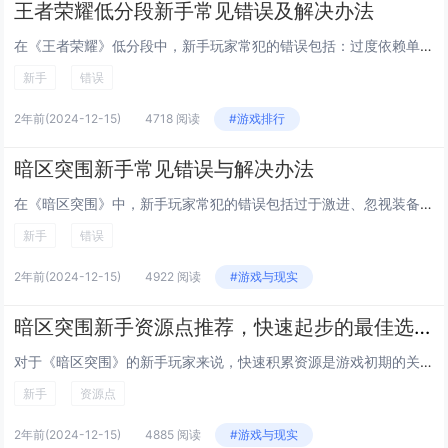
王者荣耀低分段新手常见错误及解决办法
在《王者荣耀》低分段中，新手玩家常犯的错误包括：过度依赖单一英雄、忽视地图意识、不擅长团队配合以及频繁送人头。解决这些错误的方法是：尝试多种英雄以找到最适合自己的定位；提高对游戏地图的注意力，及时观察小地图上的敌人动向；积极参与团队战斗，避...
新手
错误
2年前
(2024-12-15)
4718 阅读
#游戏排行
暗区突围新手常见错误与解决办法
在《暗区突围》中，新手玩家常犯的错误包括过于激进、忽视装备选择和不当的资源管理。过于激进会导致玩家频繁死亡，失去宝贵的装备和资源。忽视装备选择则可能导致在战斗中处于劣势。不当的资源管理会限制玩家的发展空间。解决这些错误的方法是：保持谨慎，避...
新手
错误
2年前
(2024-12-15)
4922 阅读
#游戏与现实
暗区突围新手资源点推荐，快速起步的最佳选择
对于《暗区突围》的新手玩家来说，快速积累资源是游戏初期的关键。推荐几个适合新手的资源点：首先是“海关”，这里敌人相对较少，资源分布广泛，非常适合新手探索；其次是“工厂”，虽然难度稍高，但物资丰富，特别是武器和弹药；最后是“郊外”，这里的环境...
新手
资源点
2年前
(2024-12-15)
4885 阅读
#游戏与现实