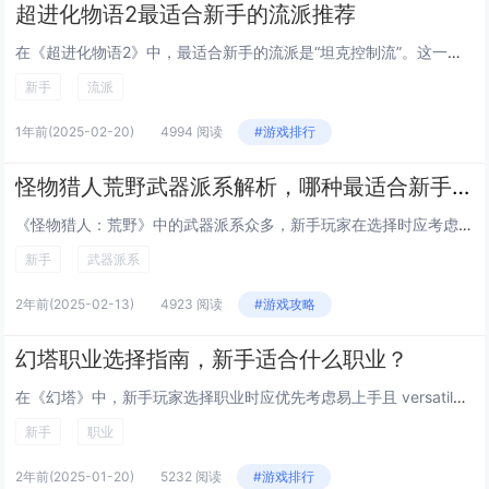
超进化物语2最适合新手的流派推荐
在《超进化物语2》中，最适合新手的流派是“坦克控制流”。这一流派以高生存能力和稳定的控场效果为核心，帮助玩家轻松应对各种战斗场景。主要角色推荐使用具有高防御和生命值成长的生物，如“岩石巨兽”，配合带有眩晕、减速等控制技能的辅助生物，如“冰霜...
新手
流派
1年前
(2025-02-20)
4994 阅读
#游戏排行
怪物猎人荒野武器派系解析，哪种最适合新手？
《怪物猎人：荒野》中的武器派系众多，新手玩家在选择时应考虑操作难度与战斗风格。大剑、片手剑和长枪是较为推荐的入门武器。大剑攻击力高且动作迟缓，适合喜欢稳扎稳打的玩家；片手剑攻击速度快，机动性强，适合灵活走位的玩家；长枪防御性能优秀，攻击稳定...
新手
武器派系
2年前
(2025-02-13)
4923 阅读
#游戏攻略
幻塔职业选择指南，新手适合什么职业？
在《幻塔》中，新手玩家选择职业时应优先考虑易上手且 versatile 的职业。推荐的职业包括“机械”和“冰属性”两类。“机械”职业擅长使用各种武器和装置，具有较强的生存能力和输出能力，适合喜欢近战和策略性玩法的玩家。“冰属性”职业则以控制...
新手
职业
2年前
(2025-01-20)
5232 阅读
#游戏排行