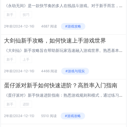
《永劫无间》是一款快节奏的多人在线战斗游戏。对于新手而言，快速上手的关键在于熟悉基础操作和掌握角色技能。了解基本的移动、攻击和防御机制是必要的。选择适合自己风格的角色，每个角色都有独特的技能和武器，通过实战不断练习，可以更快掌握其特性。学会...
新手
技巧
2年前
(2024-12-16)
4687 阅读
#游戏攻略
大剑仙新手攻略，如何快速上手游戏世界
《大剑仙》新手攻略旨在帮助新玩家迅速融入游戏世界。熟悉基本操作和界面布局是关键，通过新手教程可以快速掌握。合理分配角色属性点，根据个人喜好选择职业发展路线。初期应积极参与各种活动和任务，以获取经验和资源，加快成长速度。加入帮派或与其他玩家组...
新手
上手
2年前
(2024-12-16)
4466 阅读
#游戏与现实
蛋仔派对新手如何快速进阶？高胜率入门指南
《蛋仔派对》新手快速进阶指南：熟悉游戏规则和模式，通过练习掌握基础操作。选择适合自己的角色，了解其技能特点，合理利用优势。多参与对战，观察高手玩法，学习策略与技巧。保持积极心态，团队合作至关重要，与队友有效沟通，共同制定战术。通过不断实践和...
新手
进阶
2年前
(2024-12-15)
5510 阅读
#游戏攻略