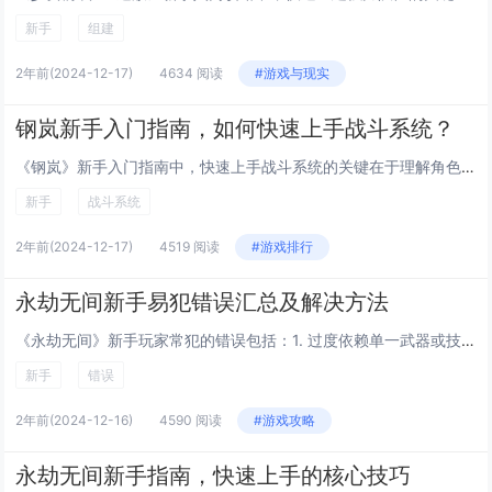
新手
组建
2年前
(2024-12-17)
4634 阅读
#游戏与现实
钢岚新手入门指南，如何快速上手战斗系统？
《钢岚》新手入门指南中，快速上手战斗系统的关键在于理解角色定位与技能搭配。游戏中的角色分为坦克、输出和辅助三种职业，每种职业都有独特的技能和定位。新手玩家应首先选择一个自己擅长的职业，通过实战逐步熟悉其操作和技能释放时机。合理利用队伍搭配，...
新手
战斗系统
2年前
(2024-12-17)
4519 阅读
#游戏排行
永劫无间新手易犯错误汇总及解决方法
《永劫无间》新手玩家常犯的错误包括：1. 过度依赖单一武器或技能，导致应对多变战局能力不足；2. 忽视环境利用，如不善于利用地形优势进行伏击或逃脱；3. 缺乏团队协作意识，单打独斗影响整体战术布局；4. 对游戏机制理解不深，如不了解复活、拾...
新手
错误
2年前
(2024-12-16)
4590 阅读
#游戏攻略
永劫无间新手指南，快速上手的核心技巧