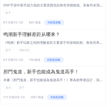
DNF手游中新手战力低的主要原因包括角色等级较低、装备尚未强化或附魔、技能搭配不合理以及缺乏高阶材料的获取途径，新手对职业特性与副本机制不熟悉，导致资源利用效率不高，随着等级提升、装备升级及游戏理解加深，战力会逐步提高，建议新手优先完成主线...
新手
8个月前
(12-22)
840 阅读
#游戏攻略
鸣潮新手理解差距从哪来？
《鸣潮》新手玩家之间的理解差距主要源于对游戏机制、角色培养和战斗系统的熟悉程度不同，部分玩家初期能快速掌握核心玩法，如共鸣技能搭配、队伍配置与资源规划，而新人玩家则容易在养成方向和战斗节奏上出现误判，信息获取渠道的差异，如是否观看攻略、参与...
新手
理解差距
8个月前
(12-22)
756 阅读
#游戏攻略
邪門鬼道，新手也能成為鬼道高手！
本書《邪門鬼道，新手也能成為鬼道高手！》專為初學者設計，深入淺出地介紹了鬼道的基礎知識與實戰技巧，內容涵蓋鬼道的基本概念、常見術語、能量操控方法，以及如何運用簡單咒語與符咒提升自身靈力，書中更提供許多實用練習與案例解析，幫助讀者逐步建立信心...
鬼道
新手
11个月前
(09-13)
2957 阅读
#游戏攻略