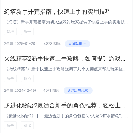
幻塔新手开荒指南，快速上手的实用技巧
《幻塔》新手开荒指南为初入游戏的玩家提供了快速上手的实用技巧。熟悉基础操作是关键，包括移动、攻击和闪避等。合理分配初始资源，优先提升武器和装备，能显著增强战斗力。探索世界时，不要忽视环境互动元素，如攀爬高处可发现隐藏道具。主线任务提供大量经...
幻塔
新手
2年前
(2025-01-20)
4873 阅读
#游戏排行
火线精英2新手快速上手攻略，如何提升游戏技巧？
《火线精英2》新手快速上手攻略强调了几个关键点来帮助玩家提升游戏技巧：熟悉游戏的基本操作和控制是基础，包括移动、射击和使用特殊技能。选择适合自己的角色和武器至关重要，不同角色拥有独特的技能，合理搭配可以发挥更大作用。了解地图布局和战略要点，...
新手
技巧
2年前
(2024-12-19)
4971 阅读
#游戏与现实
超进化物语2最适合新手的角色推荐，轻松上手的进化路径
《超进化物语2》中，最适合新手的角色包括“小火龙”和“水箭龟”。这些角色不仅初始技能简单易懂，而且进化路径清晰，能够随着玩家的游戏进程逐渐解锁更强大的形态。“小火龙”可以通过积累经验值进化为“火恐龙”，再进一步进化为“火焰兽”，每次进化都会...
新手
进化