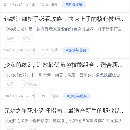
2年前
(2024-12-18)
5151 阅读
#游戏攻略
锦绣江湖新手必看攻略，快速上手的核心技巧解析
《锦绣江湖》是一款深受玩家喜爱的角色扮演游戏。对于新手而言，快速上手的关键在于掌握几个核心技巧：熟悉角色技能与装备搭配，合理选择可以大幅提升战斗力；积极参与游戏内的各种活动和任务，不仅能获得丰厚奖励，还能加速角色成长；加入帮派或与其他玩家组...
新手
技巧
2年前
(2024-12-18)
5131 阅读
#游戏与现实
少女前线2，追放最优角色技能组合，适合新手的搭配指南
《少女前线2》中，对于新手而言，构建一套高效的角色技能组合至关重要。推荐使用“追放”作为核心角色，其技能擅长控制与输出。最佳搭配为：追放+医疗型角色（如“梅尔”）以保证生存能力；辅助型角色（如“格里芬”）增强队伍整体效能。此组合既简单又实用...
新手
技能组合
2年前
(2024-12-18)
5083 阅读
#游戏与现实
元梦之星职业选择指南，最适合新手的职业是什么？
《元梦之星职业选择指南》建议新手玩家选择“幻影刺客”或“元素法师”作为起始职业。这两个职业操作相对简单，成长曲线平缓，适合初入游戏的玩家快速上手。幻影刺客拥有高爆发伤害和灵活的移动能力，适合喜欢近战和快速击杀的玩家；而元素法师则以强大的远程...
新手
职业选择