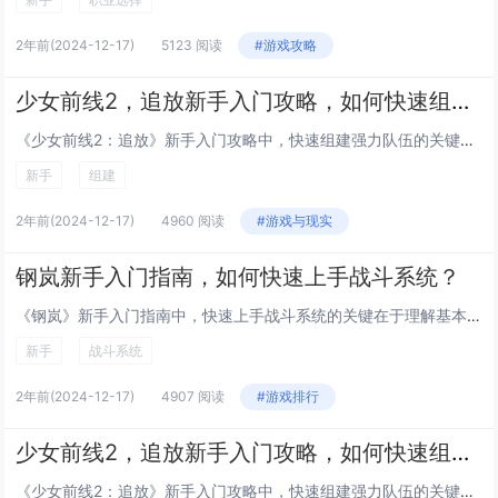
2年前
(2024-12-17)
5123 阅读
#游戏攻略
少女前线2，追放新手入门攻略，如何快速组建强力队伍？
《少女前线2：追放》新手入门攻略中，快速组建强力队伍的关键在于合理搭配不同类型的人形。初期建议优先培养高性价比的角色，如AR和SMG，它们在前期任务中表现优秀。关注角色之间的技能配合与阵容平衡，通过完成任务和活动获取资源，加快角色升级和装备...
新手
组建
2年前
(2024-12-17)
4960 阅读
#游戏与现实
钢岚新手入门指南，如何快速上手战斗系统？
《钢岚》新手入门指南中，快速上手战斗系统的关键在于理解基本操作和角色技能。熟悉移动、攻击和防御的基本按键，利用教程模式进行实践。选择适合自己游戏风格的角色，每个角色都有独特的技能组合和定位，如近战突击或远程支援。掌握角色的特殊能力和连招，通...
新手
战斗系统
2年前
(2024-12-17)
4907 阅读
#游戏排行
少女前线2，追放新手入门攻略，如何快速组建强力队伍？
《少女前线2：追放》新手入门攻略中，快速组建强力队伍的关键在于合理搭配不同类型的人形。初期应优先培养突击步枪和冲锋枪，它们在战斗中的适应性和生存能力较强。关注人形的技能和属性，选择能够互相支援、互补的单位组成小队。通过完成主线任务和日常活动...