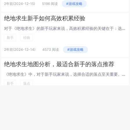
2年前
(2024-12-15)
5196 阅读
#游戏攻略
绝地求生新手如何高效积累经验
对于《绝地求生》的新手玩家来说，高效积累经验的关键在于：选择合适的落点，避免一开始就进入激烈的战斗中，可以选择资源丰富且竞争不那么激烈的地区。学会使用地图和声音来判断敌人的位置，提高生存率。熟练掌握基础操作，如射击、驾驶车辆等，可以显著提升...
新手
经验
2年前
(2024-12-14)
4573 阅读
#游戏攻略
绝地求生地图分析，最适合新手的落点推荐
《绝地求生》中，对于新手玩家来说，选择合适的落点至关重要。推荐的地图落点包括军事基地、学校和P城，这些地方资源丰富，但竞争激烈，适合有一定基础的玩家。对于完全的新手，则更建议选择像Sosnovka Military、Lighthouses或...
新手
落点
2年前
(2024-12-14)
4207 阅读
#游戏攻略
最新文章
幻兽帕鲁快速孵化传奇帕鲁技巧，通过调整游戏内时间与特定食