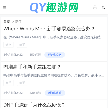
首页
新手
Where Winds Meet新手容易迷路怎么办？
在《Where Winds Meet》中，新手玩家容易迷路，建议优先熟悉地图关键区域和传送点，游戏中的主要城镇和据点均可设置快速传送，建议尽早解锁并利用这些锚点缩短跑图时间，任务目标会显示导航指引，开启自动寻路功能可帮助跟随主线推进，多留意...
迷路
新手
8个月前
(12-22)
859 阅读
#游戏攻略
鸣潮高手和新手差距在哪？
鸣潮中高手与新手的差距主要体现在操作技巧、角色理解、战斗节奏把控和资源管理上，高手通常熟练掌握连招机制、能量循环与闪避时机，能高效应对各种敌人；对角色技能搭配与队伍配置有深入理解，善于利用属性克制与协同效应，而新手往往还在熟悉基础操作，容易...
高手
新手
8个月前
(12-22)
839 阅读
#游戏攻略
DNF手游新手为什么战le低？