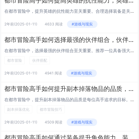
都市冒险高手如何提高英雄的抗性能力，英雄抗性能力提升攻略
在都市冒险中，提升英雄的抗性能力至关重要。合理选择装备是关键，优先考虑带有高抗性属性的防具和饰品，如抗魔法、物理伤害或异常状态的装备。通过技能升级和天赋加点，增强角色的生存能力和自愈能力，例如学习减伤、反弹伤害或净化负面状态的技能。利用游戏...
2年前
(2025-01-11)
4633 阅读
#游戏与现实
都市冒险高手如何选择最强的伙伴组合，伙伴组合推荐与搭配
在都市冒险中，选择最强的伙伴组合至关重要。推荐一位具备强大战斗力和防御力的坦克型角色，如前排肉盾，确保团队生存能力。搭配一名高爆发输出的DPS，能够迅速清理小怪或对 Boss 造成致命伤害。辅助型伙伴不可或缺，如拥有治疗、增益技能的角色，保...
都市冒险
伙伴搭配
2年前
(2025-01-11)
4941 阅读
#游戏与现实
都市冒险高手如何提升副本掉落物品的品质，副本掉落优化技巧
在都市冒险中，提升副本掉落物品的品质是每位高手追求的目标。选择合适的副本难度至关重要，适当挑战高难度副本可显著提高高品质物品的掉落率。合理搭配角色技能与装备，确保队伍配置最优，能增加通关效率和掉落几率。利用游戏内的增益道具或限时活动，往往能...
副本掉落优化
都市冒险技巧
2年前
(2025-01-11)
4509 阅读
#游戏与现实
都市冒险高手如何通过装备提升角色能力，装备提升技巧与方法