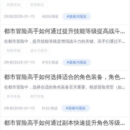
技能优化
伤害输出
2年前
(2025-01-11)
4639 阅读
#游戏与现实
都市冒险高手如何通过提升技能等级提高战斗力，技能等级与战斗力提升
在都市冒险中，提升技能等级是增强战斗力的关键。高手们通过不断积累经验值和完成高难度任务来升级技能，每提升一级，不仅基础属性如力量、敏捷和耐力会得到强化，技能的威力和效果也会显著提升。高等级技能还能解锁新的连招和特殊能力，使战斗策略更加多样化...
技能等级
战斗力提升
2年前
(2025-01-11)
4702 阅读
#游戏与现实
都市冒险高手如何选择适合的角色装备，角色装备选择全解析
在都市冒险中，选择合适的角色装备至关重要。根据冒险类型（如潜行、战斗或探索）挑选基础装备，如轻便的防弹衣适合快速移动，重装甲则增强防护力但影响速度。武器选择需考虑场景需求，近战武器便于狭小空间，远程武器适合开阔地带。辅助工具如夜视仪、绳索等...
角色装备
都市冒险
2年前
(2025-01-11)
5122 阅读
#游戏与现实
都市冒险高手如何通过副本快速提升角色等级，副本升级策略