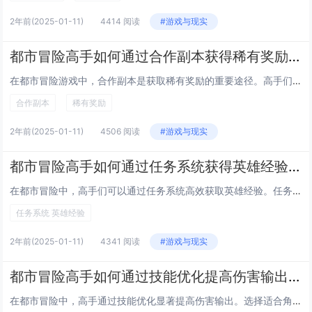
2年前
(2025-01-11)
4414 阅读
#游戏与现实
都市冒险高手如何通过合作副本获得稀有奖励，合作副本奖励技巧
在都市冒险游戏中，合作副本是获取稀有奖励的重要途径。高手们通常会组队进入高难度副本，通过默契配合和合理分工来提高通关效率。关键在于选择适合的职业组合，如坦克、输出和治疗角色，确保队伍的稳定性和战斗力。熟悉副本机制和 Boss 技能也是成功的...
合作副本
稀有奖励
2年前
(2025-01-11)
4506 阅读
#游戏与现实
都市冒险高手如何通过任务系统获得英雄经验，任务经验获取全攻略
在都市冒险中，高手们可以通过任务系统高效获取英雄经验。任务分为日常、主线和挑战三大类。日常任务简单且重复，奖励稳定，是积累经验的基础。主线任务则与剧情紧密相关，难度逐渐递增，完成后能获得大量经验及稀有道具。挑战任务不定期开放，难度较高但奖励...
任务系统 英雄经验
2年前
(2025-01-11)
4341 阅读
#游戏与现实
都市冒险高手如何通过技能优化提高伤害输出，伤害优化技巧与策略
在都市冒险中，高手通过技能优化显著提高伤害输出。选择适合角色定位的核心技能，确保其具有高爆发或持续伤害能力。合理搭配被动技能，增强主技能效果，如增加暴击率、减少冷却时间等。装备方面，优先选择带有增伤属性的装备，并利用符文或宝石进一步提升特定...