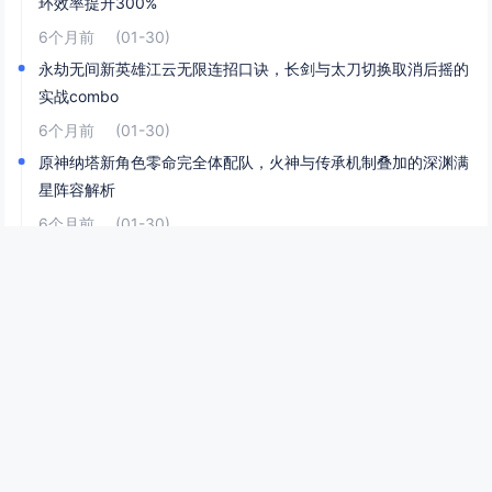
环效率提升300%
6个月前
(01-30)
永劫无间新英雄江云无限连招口诀，长剑与太刀切换取消后摇的
实战combo
6个月前
(01-30)
原神纳塔新角色零命完全体配队，火神与传承机制叠加的深渊满
星阵容解析
6个月前
(01-30)
怪物猎人，荒野操龙撞墙伤害最大化秘诀，利用地形落差实现连
续撞墙三次的技巧
6个月前
(01-30)
网站分类
游戏攻略
游戏排行
游戏与现实