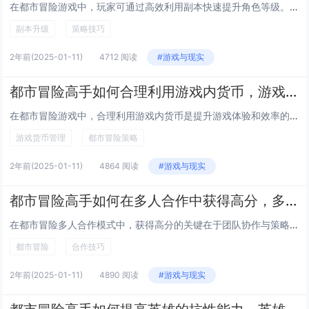
在都市冒险游戏中，玩家可通过高效利用副本快速提升角色等级。选择适合自己当前等级和装备水平的副本至关重要，避免盲目挑战过高难度导致效率低下。组队时优先选择与自己实力相近的队友，确保团队协作顺畅。熟悉每个副本的机制和怪物分布，掌握最佳刷怪路线，...
副本升级
策略技巧
2年前
(2025-01-11)
4712 阅读
#游戏与现实
都市冒险高手如何合理利用游戏内货币，游戏货币合理使用技巧
在都市冒险游戏中，合理利用游戏内货币是提升游戏体验和效率的关键。玩家应优先投资于核心资源，如角色升级、装备强化和技能解锁，确保基础实力稳步提升。避免盲目购买短期消耗品或装饰性道具，除非对游戏进程有实质性帮助。关注游戏活动和限时优惠，选择合适...
游戏货币管理
都市冒险策略
2年前
(2025-01-11)
4864 阅读
#游戏与现实
都市冒险高手如何在多人合作中获得高分，多人合作高分技巧
在都市冒险多人合作模式中，获得高分的关键在于团队协作与策略规划。明确分工是基础，每个队员应根据自身优势选择角色，如前锋负责冲锋、后卫保障安全等。保持良好沟通，利用即时通讯工具及时分享情报，确保团队行动一致。灵活应对突发情况，遇到危险时迅速调...
都市冒险
合作技巧
2年前
(2025-01-11)
4890 阅读
#游戏与现实