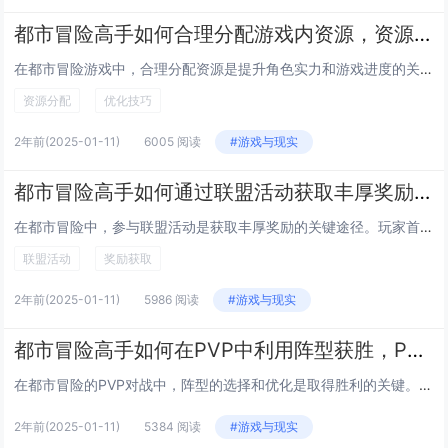
都市冒险高手如何合理分配游戏内资源，资源分配与优化技巧
在都市冒险游戏中，合理分配资源是提升角色实力和游戏进度的关键。优先考虑核心资源如货币、材料和技能点的分配。货币应主要用于购买稀有装备或加速关键任务，避免浪费在低效道具上。材料则需根据当前需求和未来升级计划进行储备，确保关键时刻不缺材料。技能...
资源分配
优化技巧
2年前
(2025-01-11)
6005 阅读
#游戏与现实
都市冒险高手如何通过联盟活动获取丰厚奖励，联盟活动攻略
在都市冒险中，参与联盟活动是获取丰厚奖励的关键途径。玩家首先需加入一个活跃且有组织的联盟，通过每日签到、完成任务积累活跃度。联盟活动通常包括团队副本、资源争夺战和限时挑战等，这些活动不仅考验个人实力，更强调团队协作。玩家应积极参与讨论，了解...
联盟活动
奖励获取
2年前
(2025-01-11)
5986 阅读
#游戏与现实
都市冒险高手如何在PVP中利用阵型获胜，PVP阵型选择与优化
在都市冒险的PVP对战中，阵型的选择和优化是取得胜利的关键。高手们通常会根据对手的特点灵活调整阵型，以达到最佳的攻防效果。常见的阵型包括防守型、平衡型和进攻型。防守型阵型侧重于保护核心角色，通过高防御和控制技能拖延时间；平衡型则兼顾攻防，适...
2年前
(2025-01-11)
5384 阅读
#游戏与现实