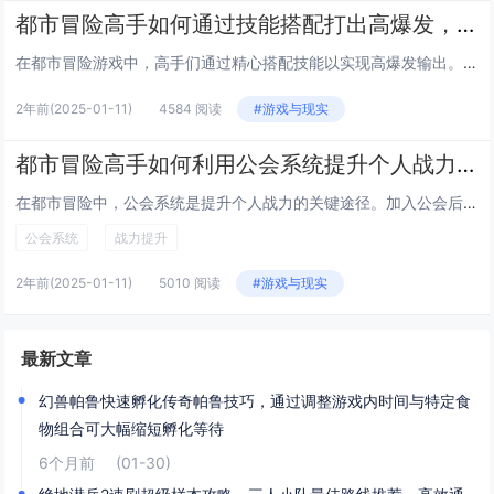
都市冒险高手如何通过技能搭配打出高爆发，高爆发技能搭配技巧
在都市冒险游戏中，高手们通过精心搭配技能以实现高爆发输出。选择具有短冷却时间的起手技能，迅速切入战斗。搭配带有增益效果或减益敌人的Buff技能，提升自身或削弱对手。核心是连携技能，确保它们能无缝衔接，最大化伤害输出。利用终极技能或大招，在敌...
2年前
(2025-01-11)
4584 阅读
#游戏与现实
都市冒险高手如何利用公会系统提升个人战力，公会系统与战力提升
在都市冒险中，公会系统是提升个人战力的关键途径。加入公会后，玩家可以通过参与公会任务、活动和团队副本获取丰厚奖励，如稀有装备、经验值加成等，直接增强角色属性。公会成员之间的协作与资源共享也至关重要，高级成员可以指导新手，分享技能书或材料，帮...
公会系统
战力提升
2年前
(2025-01-11)
5010 阅读
#游戏与现实
最新文章
幻兽帕鲁快速孵化传奇帕鲁技巧，通过调整游戏内时间与特定食
物组合可大幅缩短孵化等待
6个月前
(01-30)