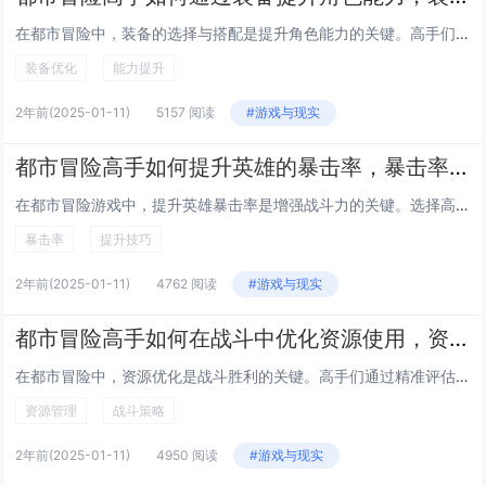
在都市冒险中，装备的选择与搭配是提升角色能力的关键。高手们注重装备的基础属性加成，如攻击力、防御力和速度等，同时会根据任务需求灵活调整。优质装备可通过副本掉落、任务奖励或市场交易获取。装备强化系统也不容忽视，通过消耗材料和金币可提高装备等级...
装备优化
能力提升
2年前
(2025-01-11)
5157 阅读
#游戏与现实
都市冒险高手如何提升英雄的暴击率，暴击率提升技巧
在都市冒险游戏中，提升英雄暴击率是增强战斗力的关键。选择高品质的暴击装备，如暴击戒指、暴击项链等，这些装备往往带有高额暴击属性加成。通过升级和强化装备，可以进一步提高暴击率。合理搭配技能也很重要，某些技能能够触发暴击效果或增加暴击概率。还可...
暴击率
提升技巧
2年前
(2025-01-11)
4762 阅读
#游戏与现实
都市冒险高手如何在战斗中优化资源使用，资源优化使用技巧
在都市冒险中，资源优化是战斗胜利的关键。高手们通过精准评估环境与敌情，合理分配有限的物资。优先使用非致命性装备减少不必要的消耗，并确保重要资源如医疗包和弹药留作紧急情况。他们还会根据任务需求灵活调整策略，避免过度依赖某一类资源。善用地形与掩...
资源管理
战斗策略
2年前
(2025-01-11)
4950 阅读
#游戏与现实