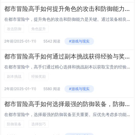
都市冒险高手如何提升角色的攻击和防御能力，攻击防御双重提升
在都市冒险中，提升角色的攻击和防御能力是关键。通过装备精良的武器与防具，如高攻击力的枪械或坚固的护甲，可以显著增强战斗力。技能升级也是重要环节，专注培养攻击性技能如格斗技巧、远程射击，同时强化防御技能如闪避、格挡等，能实现攻防兼备。合理利用...
攻击防御
角色提升
2年前
(2025-01-11)
5542 阅读
#游戏与现实
都市冒险高手如何通过副本挑战获得经验与奖励，副本挑战技巧与奖励
在都市冒险中，高手们通过精心选择和挑战副本以获取宝贵的经验和丰厚的奖励。熟悉副本机制至关重要，包括怪物分布、BOSS技能及地形特点。合理组队，搭配不同职业角色，能有效提高通关效率。坦克型角色吸引火力，治疗者保证队伍生存，输出型角色则迅速消灭...
副本挑战
经验奖励
2年前
(2025-01-11)
5580 阅读
#游戏与现实
都市冒险高手如何选择最强的防御装备，防御装备选择技巧
在都市冒险中，选择最强的防御装备至关重要。应优先考虑多功能性与轻便性兼备的装备，如防弹衣和护膝，确保行动灵活且安全。根据具体环境选择适合的材质，例如高强度纤维或复合材料，提供更好的防护效果。还需关注装备的耐用性和舒适度，避免长时间穿戴带来的...
防御装备
选择技巧