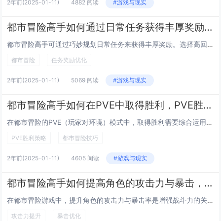
2年前
(2025-01-11)
4882 阅读
#游戏与现实
都市冒险高手如何通过日常任务获得丰厚奖励，日常任务奖励最大化
都市冒险高手可通过巧妙规划日常任务来获得丰厚奖励。选择高回报的任务类型，如限时挑战或团队合作任务，这些任务往往提供更高的经验和金币奖励。合理安排时间，优先完成每日刷新的稀有任务，避免错过最佳时机。利用游戏中的增益道具和技能提升效率，缩短任务...
都市冒险
任务奖励优化
2年前
(2025-01-11)
5069 阅读
#游戏与现实
都市冒险高手如何在PVE中取得胜利，PVE胜利策略与技巧
在都市冒险的PVE（玩家对环境）模式中，取得胜利需要综合运用策略与技巧。熟悉地图布局和怪物刷新点至关重要，这能帮助你提前规划路线，避开危险区域或设伏敌人。合理搭配技能和装备，根据敌人的弱点选择合适的攻击方式，如物理、魔法或混合输出。团队协作...
PVE胜利策略
都市冒险技巧
2年前
(2025-01-11)
4605 阅读
#游戏与现实
都市冒险高手如何提高角色的攻击力与暴击，攻击力与暴击提升方法
在都市冒险游戏中，提升角色的攻击力与暴击率是增强战斗力的关键。装备强化是最直接的方式，通过升级武器、穿戴高品质防具，能够显著提高基础攻击力。镶嵌宝石或符文，选择带有攻击加成或暴击属性的材料，可以进一步优化角色属性。技能搭配也不容忽视，优先学...
攻击力提升
暴击优化