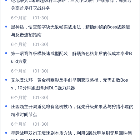
绝地潜兵2速刷超级样本攻略，三人小队最佳路线推荐，高效通
关高难度歼灭战任务
6个月前
(01-30)
黑神话，悟空禁字诀无敌帧实战用法，精确到帧的Boss战躲避
与反击连招指南
6个月前
(01-30)
第一后裔终极模块速成型配装，解锁角色格莱后的低成本毕业B
uild方案
6个月前
(01-30)
艾尔登法环，黄金树幽影反手剑早期获取路径，无需击败Bos
s，10分钟跑图拿到DLC强力武器
6个月前
(01-30)
庄园领主开局避免粮食危机技巧，优先升级浆果丛与狩猎小屋的
精准时间节点
6个月前
(01-30)
星际战甲双衍王境速刷本质方法，利用S版战甲单刷无尽回响循