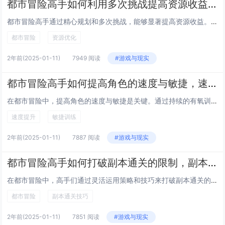
都市冒险高手如何利用多次挑战提高资源收益，挑战资源最大化
都市冒险高手通过精心规划和多次挑战，能够显著提高资源收益。他们深入研究每次挑战的规则与奖励机制，确保每次都选择最优路径。利用累积的经验和技能，在不同场景中灵活应对，减少失败几率。他们会合理分配时间和精力，专注于高回报的任务。通过不断积累资源...
都市冒险
资源优化
2年前
(2025-01-11)
7949 阅读
#游戏与现实
都市冒险高手如何提高角色的速度与敏捷，速度敏捷提升技巧
在都市冒险中，提高角色的速度与敏捷是关键。通过持续的有氧训练如跑步、跳绳，增强心肺功能和耐力，为高速移动打下基础。进行力量训练，特别是针对腿部和核心肌群，以提升爆发力和灵活性。练习反应速度，例如通过敏捷梯训练或反应球游戏，能有效提高应对突发...
速度提升
敏捷训练
2年前
(2025-01-11)
7887 阅读
#游戏与现实
都市冒险高手如何打破副本通关的限制，副本通关技巧与策略
在都市冒险中，高手们通过灵活运用策略和技巧来打破副本通关的限制。深入研究副本机制是关键，了解每个关卡的独特规则和敌人的行为模式，从而制定针对性的战术。合理搭配角色技能与装备，确保团队成员之间的协作流畅，最大化输出与生存能力。掌握节奏控制，避...
都市冒险
副本通关技巧
2年前
(2025-01-11)
7851 阅读
#游戏与现实