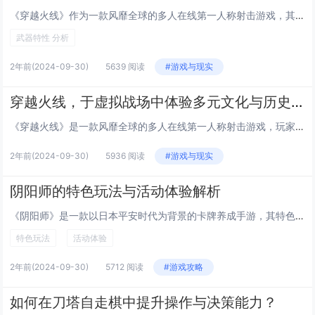
《穿越火线》作为一款风靡全球的多人在线第一人称射击游戏，其丰富的武器系统是一大亮点。不同武器具有独特特性：步枪稳定性和精准度高，适用于中远距离交火；冲锋枪射速快，机动性强，在近战中优势明显；狙击步枪威力大，适合远程精确打击。玩家需根据战场环...
武器特性 分析
2年前
(2024-09-30)
5639 阅读
#游戏与现实
穿越火线，于虚拟战场中体验多元文化与历史交融
《穿越火线》是一款风靡全球的多人在线第一人称射击游戏，玩家可以在虚拟战场中体验到多元文化的交融。游戏中不仅有来自不同国家和地区的角色，还有各种历史元素的融合，如经典武器、特色地图等，让玩家在紧张刺激的游戏过程中感受到不同文化的魅力和历史的厚...
2年前
(2024-09-30)
5936 阅读
#游戏与现实
阴阳师的特色玩法与活动体验解析
《阴阳师》是一款以日本平安时代为背景的卡牌养成手游，其特色玩法包括式神收集、御魂搭配以及探索副本等。玩家可以通过抽卡获得不同的式神，并通过合理搭配御魂来提升战斗力。游戏还经常举办各类活动，如鬼王挑战、结界突破等，不仅增加了游戏的趣味性和挑战...
特色玩法
活动体验
2年前
(2024-09-30)
5712 阅读
#游戏攻略
如何在刀塔自走棋中提升操作与决策能力？