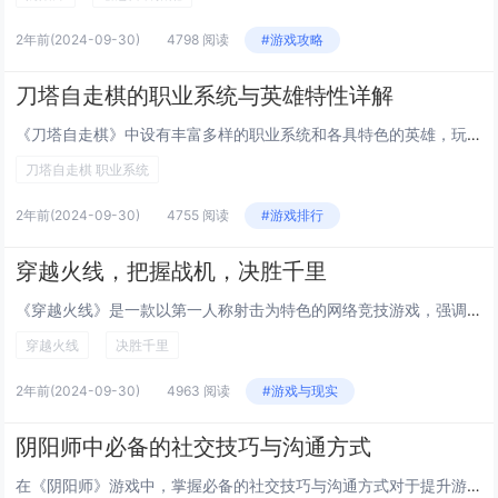
2年前
(2024-09-30)
4798 阅读
#游戏攻略
刀塔自走棋的职业系统与英雄特性详解
《刀塔自走棋》中设有丰富多样的职业系统和各具特色的英雄，玩家可以通过组合不同的职业和英雄特性来制定策略。职业系统包括战士、法师、刺客等，每个职业都有其独特的优势，如战士擅长近战和承受伤害，法师则能施放强大的法术。英雄特性则为角色提供了额外的...
刀塔自走棋 职业系统
2年前
(2024-09-30)
4755 阅读
#游戏排行
穿越火线，把握战机，决胜千里
《穿越火线》是一款以第一人称射击为特色的网络竞技游戏，强调玩家之间的对抗与合作。游戏中，玩家需把握战机，精准射击，通过团队协作完成各种任务与挑战，体验紧张刺激的战斗氛围。在瞬息万变的战场上，如何运筹帷幄、决胜千里，成为每位玩家追求的目标。今...
穿越火线
决胜千里
2年前
(2024-09-30)
4963 阅读
#游戏与现实
阴阳师中必备的社交技巧与沟通方式
在《阴阳师》游戏中，掌握必备的社交技巧与沟通方式对于提升游戏体验至关重要。玩家应学会礼貌交流，尊重队友意见，遇到问题时保持冷静，积极沟通解决。加入活跃的寮（公会）可以结识更多朋友，共同参与副本和活动，增强团队协作能力。合理利用游戏内的社交平...