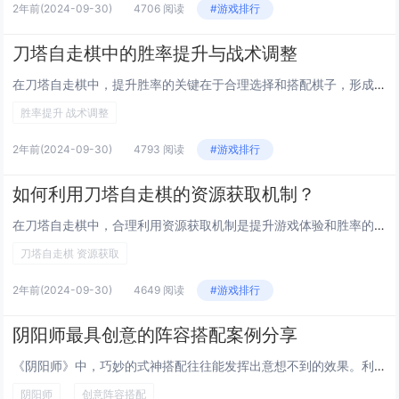
2年前
(2024-09-30)
4706 阅读
#游戏排行
刀塔自走棋中的胜率提升与战术调整
在刀塔自走棋中，提升胜率的关键在于合理选择和搭配棋子，形成有效的阵容战术。玩家需根据游戏进程和对手策略，灵活调整自己的阵容结构与核心棋子。理解不同棋子间的种族、职业羁绊效果，并掌握经济管理及升星节奏也至关重要。适时变换站位以应对特定敌人或利...
胜率提升 战术调整
2年前
(2024-09-30)
4793 阅读
#游戏排行
如何利用刀塔自走棋的资源获取机制？
在刀塔自走棋中，合理利用资源获取机制是提升游戏体验和胜率的关键。每回合结束后，玩家会根据上一回合的剩余棋子数量及连胜或连败状态获得金币奖励。应优先确保每回合都能购买到经验，以解锁更多上场棋子的名额，这会显著提高战斗力。合理规划金币持有量，追...
刀塔自走棋 资源获取
2年前
(2024-09-30)
4649 阅读
#游戏排行
阴阳师最具创意的阵容搭配案例分享
《阴阳师》中，巧妙的式神搭配往往能发挥出意想不到的效果。利用“彼岸花”的持续伤害配合“妖琴师”的高速拉条，可以实现连续控制与输出；“山兔”和“镰仓童子”组合则可以在保证队伍生存能力的同时，通过高速行动频繁触发效果，形成坚不可摧的“拉条流”。...
阴阳师
创意阵容搭配