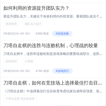
如何利用的资源提升团队实力？
要提升团队实力，关键在于有效利用内外部资源。重视团队成员个人成长，提供培训和学习机会，激发潜能，提高专业技能与软技能。优化资源配置，合理分配任务，确保每个人都能在擅长的领域发挥最大效能。加强团队协作，促进信息共享，建立良好沟通机制，形成合力...
资源利用
团队实力提升
2年前
(2024-09-30)
4698 阅读
#游戏攻略
刀塔自走棋的连胜与连败机制，心理战的较量
刀塔自走棋中，连胜和连败机制是游戏策略的重要组成部分。连胜能够为玩家带来丰厚的金币奖励，鼓励玩家追求稳定胜局；而连败则会给予一定的补偿奖励，帮助处于劣势的玩家翻身。这两种机制不仅考验玩家的策略调整能力，也让他们在金币管理和阵容选择上进行心理...
连胜机制
心理战
2年前
(2024-09-30)
4780 阅读
#游戏排行
刀塔自走棋，如何在竞技场上选择最佳打击目标
《刀塔自走棋》中选择最佳打击目标需考虑玩家自身阵容强度、装备及对手的弱势点。初期尽量避免与强势阵容硬碰，减少损失以保证血量和经济优势；中期根据手中的棋子和装备针对性地克制其他玩家的阵容；后期则需不断优化阵容，提升战斗力。适时调整站位和升级棋...
刀塔自走棋 竞技场选择