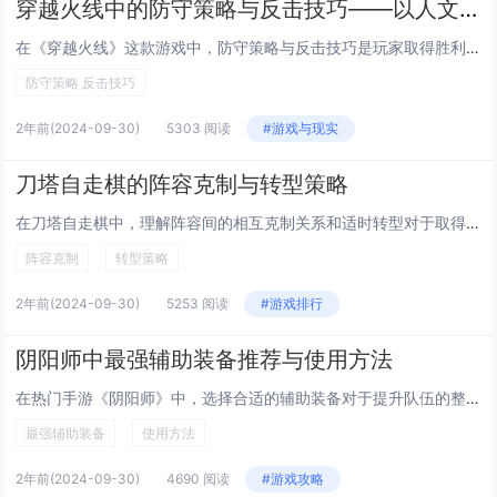
穿越火线中的防守策略与反击技巧——以人文旅游视角解析
在《穿越火线》这款游戏中，防守策略与反击技巧是玩家取得胜利的关键。玩家需善于利用地形优势进行布防，例如选择狭窄通道或视野开阔的位置作为防守点。保持良好的团队沟通和协作，合理分配队员位置，确保防线无死角。对于反击，要把握时机，运用烟雾弹、闪光...
防守策略 反击技巧
2年前
(2024-09-30)
5303 阅读
#游戏与现实
刀塔自走棋的阵容克制与转型策略
在刀塔自走棋中，理解阵容间的相互克制关系和适时转型对于取得胜利至关重要。不同阵容之间存在克制关系，如战士阵容能有效抵御法师的攻击，但可能较弱于游侠或刺客阵容；法师阵容虽然输出强大，却容易被高护甲或带有沉默、打断技能的阵容克制。玩家需观察场上...
阵容克制
转型策略
2年前
(2024-09-30)
5253 阅读
#游戏排行
阴阳师中最强辅助装备推荐与使用方法
在热门手游《阴阳师》中，选择合适的辅助装备对于提升队伍的整体实力至关重要。针对辅助式神，推荐使用“招财猫”、“火灵”和“蚌精”等套装。这些装备能够为团队提供稳定的鬼火支持或护盾保护，增强生存能力和输出效率。“招财猫”可以在回合开始时有几率获...
最强辅助装备
使用方法
2年前
(2024-09-30)
4690 阅读
#游戏攻略