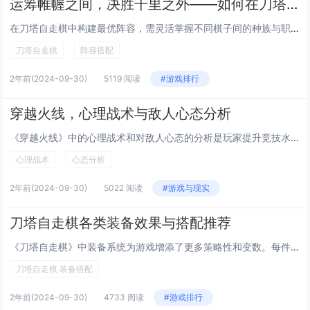
运筹帷幄之间，决胜千里之外——如何在刀塔自走棋中找到最合适的阵容
在刀塔自走棋中构建最优阵容，需灵活掌握不同棋子间的种族与职业羁绊，适时调整策略。合理规划金币用于提升等级或购买关键棋子，同时关注场上局势与其他玩家动态，预判对手可能的阵容搭配。通过不断实践积累经验，才能在多变的对局中脱颖而出，实现运筹帷幄、...
刀塔自走棋
阵容搭配
2年前
(2024-09-30)
5119 阅读
#游戏排行
穿越火线，心理战术与敌人心态分析
《穿越火线》中的心理战术和对敌人心态的分析是玩家提升竞技水平的重要因素。在游戏中，理解并运用心理战术能有效预测对手行为，如通过声音线索判断敌人位置，利用假动作诱使对手暴露位置。保持冷静的心态，不被连续失败或胜利影响情绪，可以提高决策准确性和...
心理战术
心态分析
2年前
(2024-09-30)
5022 阅读
#游戏与现实
刀塔自走棋各类装备效果与搭配推荐
《刀塔自走棋》中装备系统为游戏增添了更多策略性和变数。每件装备都有独特效果，合理搭配能极大提升棋子战斗力。“碎魂者”增加攻击伤害，适合高攻速棋子；“梅肯药剂”恢复生命值，对前排坦克极为有利。玩家需根据棋子特性及阵容需求选择装备，如给输出核心...
刀塔自走棋 装备搭配
2年前
(2024-09-30)
4733 阅读
#游戏排行