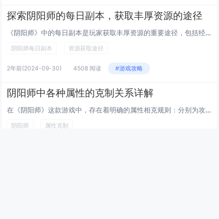
探索阴阳师的每日副本，获取丰厚资源的途径
《阴阳师》中的每日副本是玩家获取丰厚资源的重要途径，包括经验、金币以及各种稀有材料。通过挑战不同类型的副本，如御魂副本、觉醒材料副本等，玩家可以针对性地获得所需资源，提升式神实力。合理规划每日副本挑战，不仅能够加快角色成长速度，还能在一定程...
阴阳师每日副本
资源获取途径
2年前
(2024-09-30)
4508 阅读
#游戏攻略
阴阳师中各种属性的克制关系详解
在《阴阳师》这款游戏中，存在着明确的属性相克规则：分别为攻击、防御、生命、速度与效果命中/抵抗。虽然这些并没有直接的五行或元素上的克制（如火克木之类），但策略上它们之间互相影响和制衡。玩家在斗技或副本时，合理利用式神的速度与效果命中来施加控...
阴阳师
属性克制
2年前
(2024-09-30)
5437 阅读
#游戏攻略
最新文章
幻兽帕鲁快速孵化传奇帕鲁技巧，通过调整游戏内时间与特定食
物组合可大幅缩短孵化等待