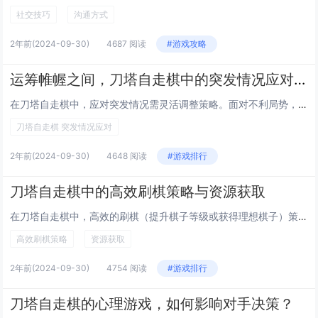
社交技巧
沟通方式
2年前
(2024-09-30)
4687 阅读
#游戏攻略
运筹帷幄之间，刀塔自走棋中的突发情况应对之道
在刀塔自走棋中，应对突发情况需灵活调整策略。面对不利局势，及时转变阵容和棋子组合是关键；合理利用经济优势，适时提升人口或刷新棋子池，以获取更强力的棋子；同时关注对手动态，针对其阵容作出克制选择。保持冷静、快速决策，方能在瞬息万变的棋盘上占据...
刀塔自走棋 突发情况应对
2年前
(2024-09-30)
4648 阅读
#游戏排行
刀塔自走棋中的高效刷棋策略与资源获取
在刀塔自走棋中，高效的刷棋（提升棋子等级或获得理想棋子）策略与合理利用资源至关重要。初期，玩家应注重平衡金币积累与购买棋子之间的关系，适时使用利息收入购买经验或棋子。中期则需关注阵容搭配和棋子升级，适当参与战斗以获取更多金币奖励。后期可利用...
高效刷棋策略
资源获取
2年前
(2024-09-30)
4754 阅读
#游戏排行
刀塔自走棋的心理游戏，如何影响对手决策？