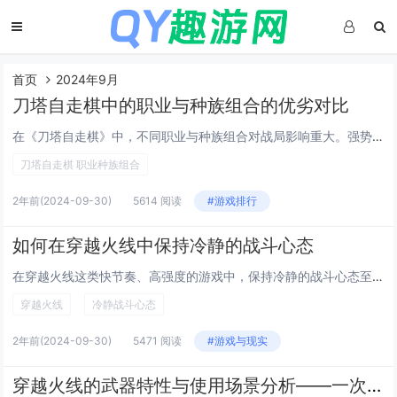
首页
2024年9月
刀塔自走棋中的职业与种族组合的优劣对比
在《刀塔自走棋》中，不同职业与种族组合对战局影响重大。强势组合往往拥有更多胜算，如“六精灵三刺客”组合，具备高闪避与爆发伤害；“四巨魔四骑兵”则以其高攻速和回血能力著称。并非强势组合一定赢，还需考虑棋子获取难度、场上局势变化等因素，灵活调整...
刀塔自走棋 职业种族组合
2年前
(2024-09-30)
5614 阅读
#游戏排行
如何在穿越火线中保持冷静的战斗心态
在穿越火线这类快节奏、高强度的游戏中，保持冷静的战斗心态至关重要。要认识到游戏只是娱乐方式之一，胜负不必看得太重。合理安排游戏时间，避免长时间连续作战导致情绪波动。学会控制呼吸和心跳，遇到不利情况时深呼吸几秒钟，有助于平复心情。多与队友沟通...
穿越火线
冷静战斗心态
2年前
(2024-09-30)
5471 阅读
#游戏与现实
穿越火线的武器特性与使用场景分析——一次虚拟与现实交融的文化之旅