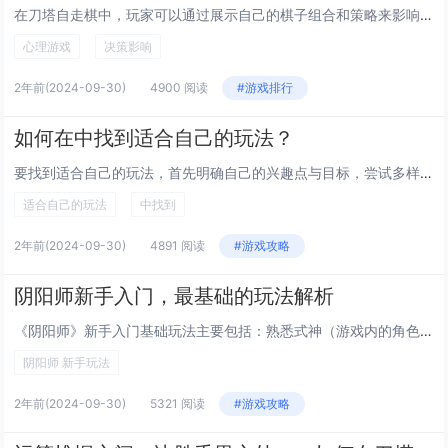
在刀塔自走棋中，玩家可以通过展示自己的棋子组合和策略来影响其他对手的心理状态，进而引导他们的决策。这种心理博弈不仅包括通过构建强大的阵容展示实力以制造压力，还涉及隐藏关键棋子或战术调整，使对手难以预测你的下一步行动，从而可能导致他们做出对你...
心理游戏
决策影响
2年前
(2024-09-30)
4900 阅读
#游戏排行
如何在中找到适合自己的玩法？
要找到适合自己的玩法，首先明确自己的兴趣点与目标，尝试多样化的体验，无论是游戏、运动、艺术或其他爱好领域。评估每种活动给你带来的快乐和满足感，从中挑选出最吸引你的那些。不断深入学习并实践，结交志同道合的朋友，共同探索和发展你所喜爱的玩法。这...
适合自己的玩法
中找到
2年前
(2024-09-30)
4891 阅读
#游戏攻略
阴阳师新手入门，最基础的玩法解析
《阴阳师》新手入门基础玩法主要包括：熟悉式神（游戏内的角色），通过抽卡获得并培养他们；理解御魂系统，这是提升式神能力的关键，每个式神装备御魂后，实力都会显著增强；参与探索副本、觉醒材料、金币等都是游戏日常任务的一部分，这些对升级和强化式神至...
阴阳师 新手玩法
2年前
(2024-09-30)
5321 阅读
#游戏攻略