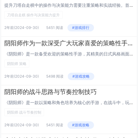
提升刀塔自走棋中的操作与决策能力需要注重策略和实战经验。首先要熟悉不同棋子的属性和技能，了解各种阵容搭配的效果。合理规划金币使用，平衡刷新、升级与购买棋子之间的关系。在游戏过程中要灵活调整策略，根据场上局势和对手阵容做出反应。多观察高手对决...
刀塔自走棋 操作与决策能力提升
2年前
(2024-09-30)
5451 阅读
#游戏排行
阴阳师作为一款深受广大玩家喜爱的策略性手游，不仅以其精致的日式和风画面与丰富的故事剧情吸引了无数忠实粉丝，更因其独特且富有深度的游戏玩法成为了策略游戏领域的一颗璀璨明珠。在游戏中，玩家将扮演一名阴阳师，在人鬼共生的世界里探索未知、挑战强敌。面对不同类型的敌人，采用正确的应对策略至关重要。下面，我们将从资深玩家的角度出发，探讨如何在阴阳师中针对各种敌人制定有效的战斗策略。
《阴阳师》是一款备受欢迎的策略性手游，其精美的日式风格画面与丰富剧情吸引了大量粉丝。游戏中玩家扮演阴阳师，在人鬼共存的世界探险并挑战强敌。面对多样化的敌人类型，合理制定策略极为关键。本文将从资深玩家视角出发，分享针对不同类型敌人时的有效战斗...
阴阳师 策略
2年前
(2024-09-30)
5498 阅读
#游戏攻略
阴阳师的战斗思路与节奏控制技巧
《阴阳师》是一款以策略和角色培养为核心的手游，在战斗中，玩家需合理搭配式神（游戏内可操控角色）技能与御魂（增强式神能力的道具），利用克制关系高效输出。战斗思路应清晰，注重控制与输出平衡，善于运用拉条（增加行动条）和控制技能打断对手，保持队伍...
阴阳师 战斗节奏控制
2年前
(2024-09-30)
5451 阅读
#游戏攻略