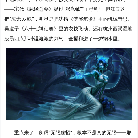
——宋代《武经总要》提过“鸳鸯钺”“子母钩”，但江云这
把“流光·双魄”，明显是把沈括《梦溪笔谈》里的机械奇思、
吴道子《八十七神仙卷》里的衣袂飞动、还有杭州西溪湿地
凌晨四点那种湿漉漉的剑气，全搅和进了一炉钢水里。
重点来了：所谓“无限连招”，根本不是真的无限——那