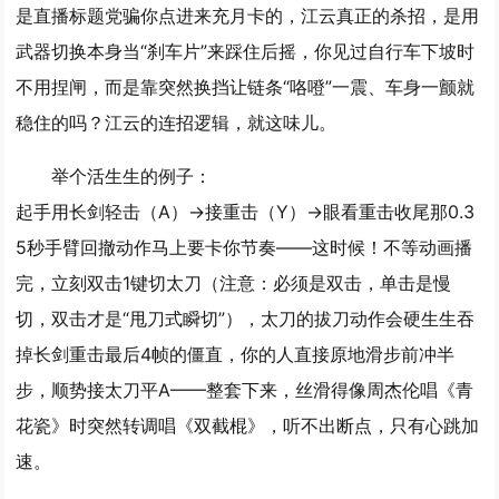
是直播标题党骗你点进来充月卡的，江云真正的杀招，是
用
武器切换本身当“刹车片”来踩住后摇
，你见过自行车下坡时
不用捏闸，而是靠突然换挡让链条“咯噔”一震、车身一颤就
稳住的吗？江云的连招逻辑，就这味儿。
举个活生生的例子：
起手用长剑轻击（A）→接重击（Y）→眼看重击收尾那0.3
5秒手臂回撤动作马上要卡你节奏——这时候！
不等动画播
完，立刻双击1键切太刀
（注意：必须是双击，单击是慢
切，双击才是“甩刀式瞬切”），太刀的拔刀动作会硬生生吞
掉长剑重击最后4帧的僵直，你的人直接原地滑步前冲半
步，顺势接太刀平A——整套下来，丝滑得像周杰伦唱《青
花瓷》时突然转调唱《双截棍》，听不出断点，只有心跳加
速。