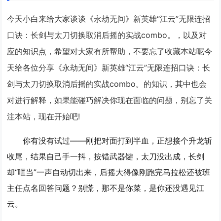
今天小白来给大家谈谈《永劫无间》新英雄“江云”无限连招
口诀：长剑与太刀切换取消后摇的实战combo。，以及对
应的知识点，希望对大家有所帮助，不要忘了收藏本站呢今
天给各位分享《永劫无间》新英雄“江云”无限连招口诀：长
剑与太刀切换取消后摇的实战combo。的知识，其中也会
对进行解释，如果能碰巧解决你现在面临的问题，别忘了关
注本站，现在开始吧!
你有没有试过——刚把对面打到半血，正想接个升龙斩
收尾，结果自己手一抖，按错武器键，太刀没出成，长剑
却“哐当”一声自动切出来，后摇大得像刚跑完马拉松还被班
主任点名回答问题？别慌，那不是你菜，是你还没遇见江
云。