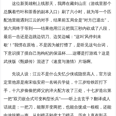
这位新英雄刚上线那天，我蹲在藏剑山庄（游戏里那个
总飘着竹叶和茶香的副本入口）刷了六小时，就为等一个匹
配池里能遇到江云的对手，结果前五局全是“对方已退出”，
第六局终于等到——结果他用江云把我三秒内砍成了八段，
最后一击还是边跳边切刀、边笑边喊：“这叫‘风停剑未
歇’！”我愣在原地，不是因为被打懵了，是听见这句台词，
下意识摸了摸自己泡枸杞的保温杯……这哪是打游戏？这是
武侠版《甄嬛传》混进了《速度与激情》片场啊。
先说人设：江云不是什么失忆少侠或隐世高人，官方设
定里他原是南宋临安府一名铸兵学徒，十三岁给铁匠打下
手，十六岁偷偷把师父的淬火配方改了三处，十七岁造出第
一把“双刃嵌合式可变构型长兵”——听上去玄乎？翻译成人
话就是：一把刀，能掰开变两把，也能合拢成一根棍，还能
中途咔嚓一声，从剑模子秒变太刀模子，历史上真有影子