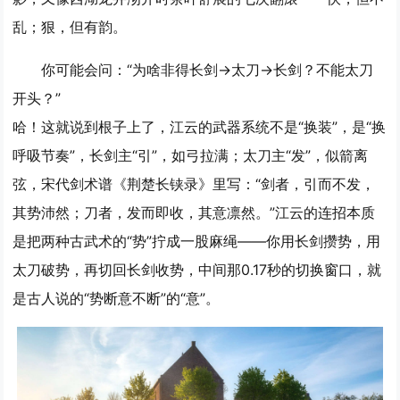
乱；狠，但有韵。
你可能会问：“为啥非得长剑→太刀→长剑？不能太刀
开头？”
哈！这就说到根子上了，江云的武器系统不是“换装”，是“换
呼吸节奏”，长剑主“引”，如弓拉满；太刀主“发”，似箭离
弦，宋代剑术谱《荆楚长铗录》里写：“剑者，引而不发，
其势沛然；刀者，发而即收，其意凛然。”江云的连招本质
是把两种古武术的“势”拧成一股麻绳——你用长剑攒势，用
太刀破势，再切回长剑收势，中间那0.17秒的切换窗口，就
是古人说的“势断意不断”的“意”。