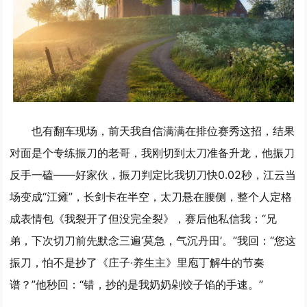
也有翻车现场，前天我自信满满在排位赛秀这招，结果
对面是个专练振刀的老哥，我刚切到太刀准备升龙，他振刀
反手一磕——好家伙，振刀判定比我切刀快0.02秒，江云当
场变成“江瘫”，长剑卡在半空，太刀悬在腰侧，整个人定格
成表情包《我裂开了但没完全裂》，赛后他私信我：“兄
弟，下次切刀前先默念三遍‘莫急，气沉丹田’。”我回：“您这
振刀，怕不是抄了《庄子·养生主》里庖丁解牛的节奏
谱？”他秒回：“错，抄的是我奶奶剁饺子馅的手速。”