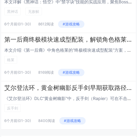
本文详解《黑神话：悟空》中“禁字诀”技能的实战应用，聚焦Boss战中的无敌帧机制，通过逐帧分析，指出禁字诀在释放瞬间（第...
黑神话
无敌帧
6个月前
(01-30)
8612阅读
#游戏攻略
第一后裔终极模块速成型配装，解锁角色格莱后的低成本毕业Build方案
本文介绍《第一后裔》中角色格莱的“终极模块速成型配装”方案，主打低成本、高效率达成毕业强度，该Build围绕格莱的高机动...
格莱
6个月前
(01-30)
8169阅读
#游戏攻略
艾尔登法环，黄金树幽影反手剑早期获取路径，无需击败Boss，10分钟跑图拿到DLC强力武器
《艾尔登法环》DLC“黄金树幽影”中，反手剑（Rapier）可在不击败任何Boss的前提下，通过约10分钟的高效跑图流程...
反手剑
6个月前
(01-30)
8400阅读
#游戏攻略