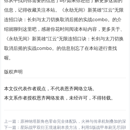
你从中找到你需要的信息了吗?如果你还想了解更多这面的
信息，记得收藏关注本站。《永劫无间》新英雄“江云”无限
连招口诀：长剑与太刀切换取消后摇的实战combo。的介
绍就聊到这里吧，感谢你花时间阅读本站内容，更多关于、
《永劫无间》新英雄“江云”无限连招口诀：长剑与太刀切换
取消后摇的实战combo。的信息别忘了在本站进行查找
喔。
版权声明
本文仅代表作者观点，不代表恩齐网络立场。
本文系作者授权恩齐网络发表，未经许可，不得转载。
上一篇：
原神纳塔新角色零命完全体配队，火神与传承机制叠加的深
下一篇：
星际战甲双衍王境速刷本质方法，利用S版战甲单刷无尽回响循