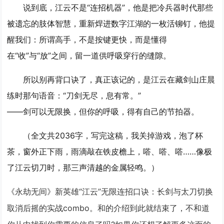
说到底，江云不是“连招机器”，他是把冷兵器时代那些
被遗忘的肢体智慧，重新焊进数字江湖的一枚活铆钉，他提
醒我们：所谓高手，不是按键更快，而是懂得
在“收”与“放”之间，留一道供呼吸穿行的缝隙。
所以别再背口诀了，真正该记的，是江云在藏剑山庄晨
练时那句语音：“刀剑无尽，息有常。”
——剑可以无限换，但你的呼吸，得有自己的节拍器。
（全文共2036字，写完这稿，我关掉游戏，泡了杯
茶，窗外正下雨，雨滴敲在铁皮檐上，嗒、嗒、嗒……像极
了江云切刀时，那三声清越的金属轻鸣。）
《永劫无间》新英雄“江云”无限连招口诀：长剑与太刀切换
取消后摇的实战combo。和的介绍到此就结束了，不和道