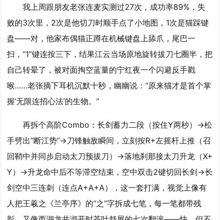
我上周跟朋友老张连麦实测过27次，成功率89%，失
败的3次里，2次是他切刀时顺手点了小地图，1次是猫踩键
盘——对，他家布偶猫正蹲在机械键盘上舔爪，尾巴一
扫，“1”键连按三下，结果江云当场原地旋转拔刀七圈半，把
自己转晕了，被对面掏空蓝量的宁红夜一个闪避反手戳
喉……老张摘下耳机沉默十秒，幽幽说：“原来猫才是首个掌
握‘无限连招心法’的生物。”
再拆个高阶Combo：长剑蓄力二段（按住Y两秒）→松
手劈出“断江势”→刀锋触敌瞬间，
立刻按R+左摇杆上推（召
回鞘中并同步启动太刀预拔刀）
→落地刹那接太刀升龙（X+
Y）→升龙命中后不等滞空结束，空中双击2键切回长剑→长
剑空中三连刺（连点A+A+A），这一套打满，视觉上像有
人把王羲之《兰亭序》的“之”字拆成七笔，每一笔都带残
影，又像西湖龙井沏开时茶叶舒展的七次翻滚——快，但不