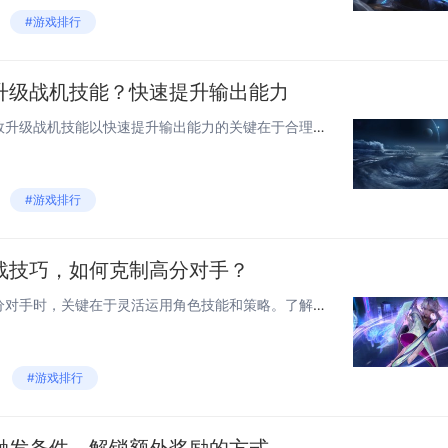
#游戏排行
升级战机技能？快速提升输出能力
在游戏《雷电，觉醒》中，高效升级战机技能以快速提升输出能力的关键在于合理分配资源和优化战斗策略。玩家应优先升级主武器和特殊技能，通过完成任务和挑战更高难度来获得更多的经验和技能点。利用游戏内的各种增益道具和Buff，可以有效加快技能升级的速...
#游戏排行
战技巧，如何克制高分对手？
在雷电觉醒竞技场中，面对高分对手时，关键在于灵活运用角色技能和策略。了解对手的技能特点，通过预判其动作来规避伤害。保持移动，避免成为固定目标，同时寻找反击机会。合理利用场地中的障碍物进行遮挡，减少被击中的几率。掌握好技能释放的时机，尤其是在...
#游戏排行