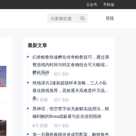
公众号
手机端
登陆
最新文章
幻兽帕鲁快速孵化传奇帕鲁技巧，通过调
整游戏内时间与特定食物组合可大幅缩短
孵化等待
6个月前
(01-30)
绝地潜兵2速刷超级样本攻略，三人小队
最佳路线推荐，高效通关高难度歼灭战任
务
6个月前
(01-30)
黑神话，悟空禁字诀无敌帧实战用法，精
确到帧的Boss战躲避与反击连招指南
6个月前
(01-30)
第一后裔终极模块速成型配装，解锁角色