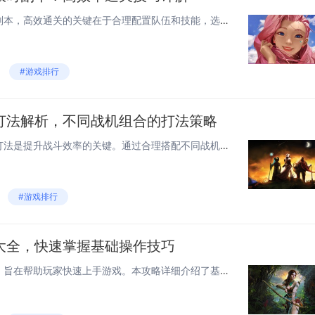
在《雷电，觉醒》中挑战限时副本，高效通关的关键在于合理配置队伍和技能，选择合适的战机与装备。玩家应优先提升主力战机的等级和技能，利用队伍成员间的技能协同效应，针对不同副本特性调整战术。合理规划能量使用，确保关键时刻能够释放大招。了解敌人的攻...
#游戏排行
打法解析，不同战机组合的打法策略
在雷电游戏中，觉醒技能连携打法是提升战斗效率的关键。通过合理搭配不同战机，可以最大化技能效果。选择具有高输出能力的战机与具备控制或辅助技能的战机组合，能在攻击敌人的同时，提高队伍的生存能力和持续作战能力。根据不同关卡的特点调整战机组合，如面...
#游戏排行
大全，快速掌握基础操作技巧
《雷电，觉醒》新手攻略大全，旨在帮助玩家快速上手游戏。本攻略详细介绍了基础操作和技巧，包括如何控制飞机、射击敌人、使用特殊武器以及提升生存能力。新手玩家应首先熟悉游戏界面和控制方式，通过练习提高反应速度和判断力。合理利用道具和技能，可以有效...