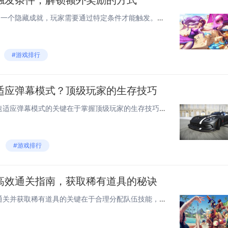
触发条件，解锁额外奖励的方式
在游戏设定中，“雷电，觉醒”是一个隐藏成就，玩家需要通过特定条件才能触发。这涉及到在特定环境或情境下使用雷电技能击败敌人，或是完成某个高难度挑战。成功解锁此成就后，玩家将获得额外奖励，如特殊装备、经验值加成或游戏内货币等。具体的触发条件可能...
#游戏排行
适应弹幕模式？顶级玩家的生存技巧
在游戏《雷电，觉醒》中，快速适应弹幕模式的关键在于掌握顶级玩家的生存技巧。熟悉不同敌机的攻击模式和弹道走向，通过观察和练习提高反应速度。学会利用地形和障碍物躲避密集弹幕，保持冷静判断。合理使用道具和技能，如护盾、加速等，可以有效提升生存率。...
#游戏排行
高效通关指南，获取稀有道具的秘诀
在雷电觉醒资源副本中，高效通关并获取稀有道具的关键在于合理分配队伍技能，利用环境优势，以及掌握怪物的攻击模式。选择具有高爆发伤害和控制能力的角色，可以有效打断敌人的技能释放，减少团队受到的伤害。注意收集场上的能量球以激活特殊技能，合理使用药...