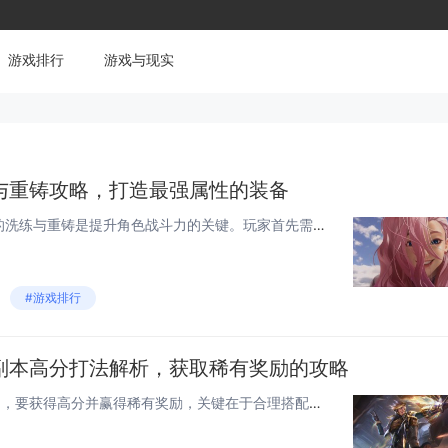
游戏排行
游戏与现实
与重铸攻略，打造最强属性的装备
在《雷电》游戏中，觉醒装备的洗练与重铸是提升角色战斗力的关键。玩家首先需要通过副本或活动获取洗练石和重铸材料。洗练可以随机改变装备的附加属性，而重铸则能锁定并优化特定属性。为了打造最强属性的装备，建议玩家多次尝试洗练，并利用高级重铸材料固定...
#游戏排行
副本高分打法解析，获取稀有奖励的攻略
在“雷电，觉醒”限时活动副本中，要获得高分并赢得稀有奖励，关键在于合理搭配队伍技能和选择合适的装备。建议使用具备高输出和控制能力的角色组合，如雷属性角色与拥有群体攻击技能的角色搭配，可以有效打击敌人并控制战场节奏。针对不同阶段的敌人，灵活调...