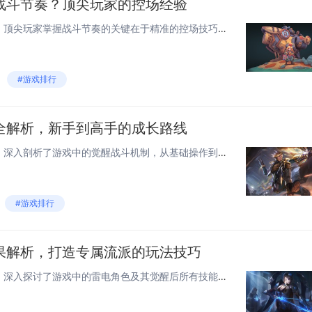
战斗节奏？顶尖玩家的控场经验
在《雷电，觉醒》这款游戏中，顶尖玩家掌握战斗节奏的关键在于精准的控场技巧。他们通过灵活运用角色技能，准确预判敌人的行动，以及合理分配资源，来控制战场局势。保持冷静的心态和快速的反应能力也是必不可少的。通过不断练习和实战经验的积累，玩家可以更...
#游戏排行
全解析，新手到高手的成长路线
《雷电，觉醒战斗系统全解析》深入剖析了游戏中的觉醒战斗机制，从基础操作到高级技巧，为玩家提供了全面的指导。文章详细介绍了如何通过合理的技能搭配和战术运用，逐步提升战斗力，实现从新手到高手的转变。还特别强调了团队合作的重要性，以及在不同战斗场...
#游戏排行
果解析，打造专属流派的玩法技巧
《雷电，觉醒全技能效果解析》深入探讨了游戏中的雷电角色及其觉醒后所有技能的效果，为玩家提供了详细的技能机制分析和实战应用技巧。文章不仅解读了每个技能的独特作用和组合策略，还分享了如何根据个人喜好和战斗需求打造专属的雷电流派，帮助玩家在战斗中...