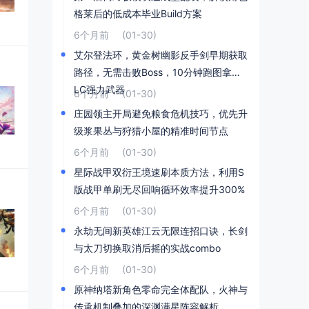
格莱后的低成本毕业Build方案
6个月前
(01-30)
艾尔登法环，黄金树幽影反手剑早期获取
路径，无需击败Boss，10分钟跑图拿到D
LC强力武器
6个月前
(01-30)
庄园领主开局避免粮食危机技巧，优先升
级浆果丛与狩猎小屋的精准时间节点
6个月前
(01-30)
星际战甲双衍王境速刷本质方法，利用S
版战甲单刷无尽回响循环效率提升300%
6个月前
(01-30)
永劫无间新英雄江云无限连招口诀，长剑
与太刀切换取消后摇的实战combo
6个月前
(01-30)
原神纳塔新角色零命完全体配队，火神与
传承机制叠加的深渊满星阵容解析