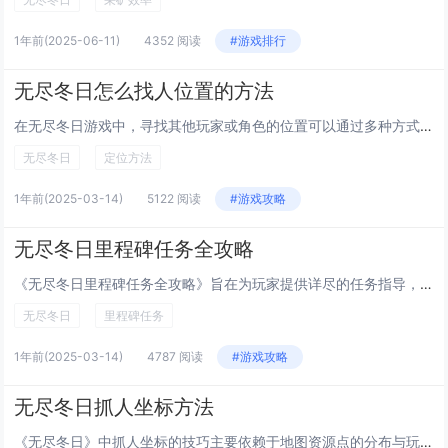
1年前
(2025-06-11)
4352 阅读
#游戏排行
无尽冬日怎么找人位置的方法
在无尽冬日游戏中，寻找其他玩家或角色的位置可以通过多种方式实现。利用地图标记和小地图显示的信息，可以初步判断目标的大致方位。游戏内的足迹、声音传播方向等线索也能帮助精准定位。使用特定道具如望远镜、探测器等工具可进一步提升搜索效率。与队友保持...
无尽冬日
定位方法
1年前
(2025-03-14)
5122 阅读
#游戏攻略
无尽冬日里程碑任务全攻略
《无尽冬日里程碑任务全攻略》旨在为玩家提供详尽的任务指导，帮助顺利达成游戏内的重要目标。本攻略涵盖任务触发条件、关键步骤解析及资源优化建议，特别针对采集、建造与生存挑战等核心内容展开说明。通过合理规划行动路线与技能升级，玩家可更高效地积累物...
无尽冬日
里程碑任务
1年前
(2025-03-14)
4787 阅读
#游戏攻略
无尽冬日抓人坐标方法
《无尽冬日》中抓人坐标的技巧主要依赖于地图资源点的分布与玩家间的策略配合。游戏内可通过观察雪地脚印追踪敌人，利用高地视野优势提前埋伏，或借助天气效果隐蔽行动。在确定目标位置后，合理规划路径，避免暴露自己行踪。熟悉各个资源点结构布局，掌握快速...