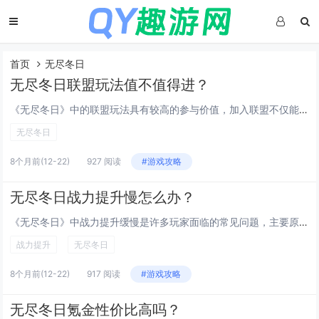
首页
无尽冬日
无尽冬日联盟玩法值不值得进？
《无尽冬日》中的联盟玩法具有较高的参与价值，加入联盟不仅能获得资源加成、加速建设与行军支援，还能参与联盟专属活动和团队战役，提升整体战斗力，联盟成员间可互相援助、共享策略，增强游戏社交体验，对于中后期发展而言，联盟在争夺领地、对抗强敌方面发...
无尽冬日
8个月前
(12-22)
927 阅读
#游戏攻略
无尽冬日战力提升慢怎么办？
《无尽冬日》中战力提升缓慢是许多玩家面临的常见问题，主要原因包括资源获取不足、英雄培养优先级不当、装备升级滞后以及技能搭配不合理，为有效提升战力，建议优先集中资源培养主力英雄，确保等级、进阶和装备同步推进；积极参与日常任务与限时活动，最大化...
战力提升
无尽冬日
8个月前
(12-22)
917 阅读
#游戏攻略
无尽冬日氪金性价比高吗？