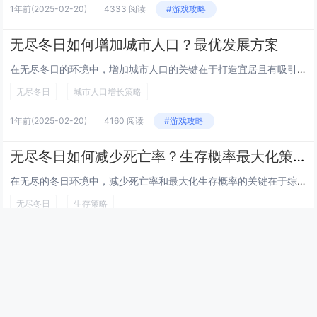
1年前
(2025-02-20)
4333 阅读
#游戏攻略
无尽冬日如何增加城市人口？最优发展方案
在无尽冬日的环境中，增加城市人口的关键在于打造宜居且有吸引力的城市环境。应加强基础设施建设，包括高效的供暖系统和公共交通网络，确保居民生活便利。发展多样化的经济结构，吸引不同行业的人才，特别是科技、教育和医疗等领域，提供充足的就业机会。通过...
无尽冬日
城市人口增长策略
1年前
(2025-02-20)
4160 阅读
#游戏攻略
无尽冬日如何减少死亡率？生存概率最大化策略
在无尽的冬日环境中，减少死亡率和最大化生存概率的关键在于综合性的应对策略。确保充足的保暖措施，包括高质量的御寒衣物、可靠的住所和持续的热源供应。保障食物和水的稳定获取，优先选择高热量、易储存的食物，并建立应急储备。维护心理健康至关重要，通过...
无尽冬日
生存策略
1年前
(2025-02-20)
4658 阅读
#游戏攻略
最新文章
幻兽帕鲁快速孵化传奇帕鲁技巧，通过调整游戏内时间与特定食