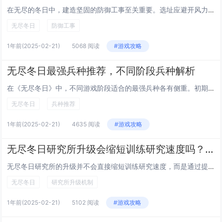
在无尽的冬日中，建造坚固的防御工事至关重要。选址应避开风力强劲和积雪严重的区域，选择地势较高、视野开阔的地方。材料上，优先使用当地资源，如木材和冰雪，结合金属加固结构。墙体需足够厚实，内部可设置多层保温屏障，防止寒气侵入。出入口要设计巧妙，...
无尽冬日
防御工事
1年前
(2025-02-21)
5068 阅读
#游戏攻略
无尽冬日最强兵种推荐，不同阶段兵种解析
在《无尽冬日》中，不同游戏阶段适合的最强兵种各有侧重。初期，步兵和轻骑兵因其低成本与较快的生产速度成为首选，能够迅速建立防御并进行小规模进攻。中期，随着资源积累和技术提升，重装步兵和弓箭手组合展现出强大战斗力，前者承担前排抗伤角色，后者提供...
无尽冬日
兵种推荐
1年前
(2025-02-21)
4635 阅读
#游戏攻略
无尽冬日研究所升级会缩短训练研究速度吗？机制解析
无尽冬日研究所的升级并不会直接缩短训练研究速度，而是通过提升研究所的整体效率来间接影响。具体机制在于，每次升级后，研究所能够解锁更高级的研究项目和技能，这些新项目通常具备更高的效能和更短的研究时间。升级后的研究所可容纳更多研究人员，从而加快...
无尽冬日
研究所升级机制
1年前
(2025-02-21)
5102 阅读
#游戏攻略