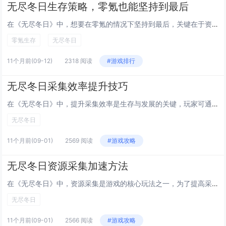
无尽冬日生存策略，零氪也能坚持到最后
在《无尽冬日》中，想要在零氪的情况下坚持到最后，关键在于资源的合理分配与高效利用，优先升级保暖建筑，确保角色体温维持；合理安排探索队伍，获取稀缺物资；建造高效取暖设施，减少资源消耗，通过科技树解锁关键技能，提升生存效率，选择合适的避难所位置...
零氪生存
无尽冬日
11个月前
(09-12)
2318 阅读
#游戏排行
无尽冬日采集效率提升技巧
在《无尽冬日》中，提升采集效率是生存与发展的关键，玩家可通过升级工具、合理分配角色属性、选择高效采集点以及利用天气变化来提高资源获取速度，组建采集队伍、使用加速道具和优化采集路线也能显著提升效率，掌握这些技巧，有助于玩家在游戏中更快积累资源...
无尽冬日
11个月前
(09-01)
2569 阅读
#游戏攻略
无尽冬日资源采集加速方法
在《无尽冬日》中，资源采集是游戏的核心玩法之一，为了提高采集效率，玩家可以通过升级采集工具、提升角色技能等级、使用加速道具以及合理安排采集路线等方式来实现加速，组建高效的队伍、利用科技加成和建筑升级也能显著提升资源获取速度，帮助玩家更快地发...
无尽冬日
11个月前
(09-01)
2566 阅读
#游戏攻略