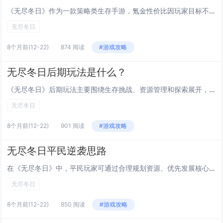
《无尽冬日》作为一款策略类生存手游，氪金性价比因玩家目标不同而异，对于追求快速发展的核心玩家来说，适度充值可显著提升资源获取与英雄强度，节省大量养成时间，性价比较高；但普通玩家通过日常任务和活动也能逐步积累资源，长期游玩同样能体验完整内容，...
无尽冬日
8个月前
(12-22)
874 阅读
#游戏攻略
无尽冬日后期玩法是什么？
《无尽冬日》后期玩法主要围绕生存挑战、资源管理和探索展开，玩家需在极端寒冷环境中维持角色体温、食物与精神状态，通过建造庇护所、收集物资、制作工具来提升生存能力，随着游戏推进，可解锁更多地图区域，遭遇随机事件与NPC互动，揭开世界背后的秘密，...
无尽冬日
8个月前
(12-22)
901 阅读
#游戏攻略
无尽冬日平民逆袭思路
在《无尽冬日》中，平民玩家可通过合理规划资源、优先发展核心建筑与兵种实现逆袭，建议前期专注提升资源产出，稳步升级主城，避免过度消耗体力与时间在高消耗战斗中，利用联盟互助、参与低门槛活动获取稳定奖励，积攒关键道具，中期集中培养1-2支主力队伍...
无尽冬日
8个月前
(12-22)
850 阅读
#游戏攻略