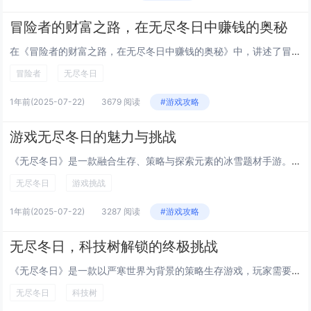
冒险者的财富之路，在无尽冬日中赚钱的奥秘
在《冒险者的财富之路，在无尽冬日中赚钱的奥秘》中，讲述了冒险者如何在严酷的冬季环境中寻找财富与生存之道。通过探索资源、交易物资、完成任务与击败怪物，冒险者可以积累财富。游戏中的经济系统与市场波动也为玩家提供了多样的赚钱策略。合理规划资源利用...
冒险者
无尽冬日
1年前
(2025-07-22)
3679 阅读
#游戏攻略
游戏无尽冬日的魅力与挑战
《无尽冬日》是一款融合生存、策略与探索元素的冰雪题材手游。玩家需在极寒环境中收集资源、建造庇护所，并抵御严寒与敌对生物的侵袭。游戏画面精美，营造出寒冷而神秘的世界观，同时考验玩家的决策与应变能力。其独特的时间系统与随机事件设计，使每次游戏体...
无尽冬日
游戏挑战
1年前
(2025-07-22)
3287 阅读
#游戏攻略
无尽冬日，科技树解锁的终极挑战
《无尽冬日》是一款以严寒世界为背景的策略生存游戏，玩家需要在极端环境中建立基地、收集资源，并通过科技树系统逐步解锁更高级的建筑与装备。游戏的核心挑战在于如何合理规划科技树的解锁顺序，以应对不断加剧的环境威胁和敌人进攻。科技树不仅是升级的关键...
无尽冬日
科技树