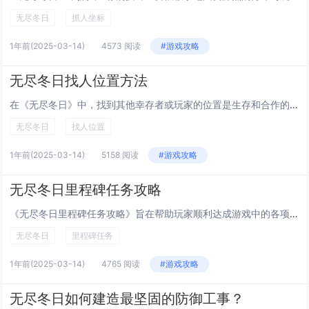
无尽冬日
抓人坐标
1年前
(2025-03-14)
4573 阅读
#游戏攻略
无尽冬日找人位置方法
在《无尽冬日》中，找到其他幸存者或玩家的位置是生存和合作的关键。可以通过以下方法定位：1) 观察游戏地图上的标记或信号，留意其他玩家留下的线索；2) 倾听环境音效，如脚步声、枪声或其他互动声音；3) 利用无线电通信设备发送和接收求救信号；4...
无尽冬日
找人位置
1年前
(2025-03-14)
5158 阅读
#游戏攻略
无尽冬日里程碑任务攻略
《无尽冬日里程碑任务攻略》旨在帮助玩家顺利达成游戏中的各项里程碑目标。攻略详细解析了每个里程碑的任务要求与奖励，提供高效完成任务的策略。玩家需注重资源管理，合理分配体力与道具，同时优化角色技能树以应对不同挑战。团队协作在高难度任务中至关重要...
无尽冬日
里程碑任务
1年前
(2025-03-14)
4765 阅读
#游戏攻略
无尽冬日如何建造最坚固的防御工事？