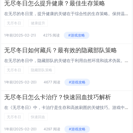
无尽冬日怎么提升健康？最佳生存策略
在无尽的冬日里，提升健康的关键在于综合性的生存策略。保持温暖至关重要，穿戴多层保暖衣物，确保居住环境温度适宜。饮食应富含维生素和矿物质，多吃富含抗氧化剂的食物如柑橘类水果、绿叶蔬菜等，以增强免疫力。定期锻炼也不可或缺，即使在室内也可进行简单...
无尽冬日
健康提升
1年前
(2025-02-21)
4275 阅读
#游戏攻略
无尽冬日如何藏兵？最有效的隐藏部队策略
在无尽的冬日中，隐藏部队的关键在于利用自然环境和战术伪装。冰雪覆盖的地形提供了天然掩护，部队可以通过白色迷彩服与雪地融为一体。选择隐蔽的行军路线，如山谷、森林边缘等，避免暴露于开阔地带。建立临时雪堡或利用地形洼地作为隐蔽点，减少被发现的风险...
无尽冬日
隐藏部队策略
1年前
(2025-02-20)
4677 阅读
#游戏攻略
无尽冬日怎么卡治疗？快速回血技巧解析
在《无尽冬日》中，卡治疗是生存和高效刷图的关键技巧。游戏中，角色血量的快速恢复至关重要，尤其是在面对高难度敌人时。合理搭配技能与装备是基础，选择带有回血效果的技能或装备可以显著提升续航能力。利用地图中的资源点，如医疗包、回复道具等，及时补充...
无尽冬日
快速回血
1年前
(2025-02-20)
4297 阅读
#游戏攻略