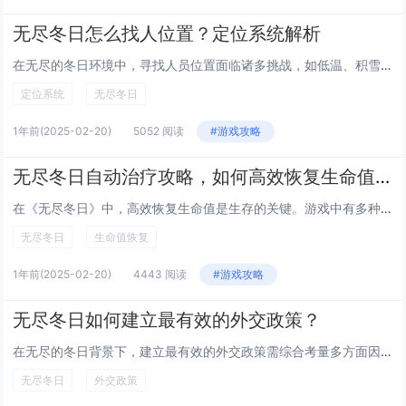
无尽冬日怎么找人位置？定位系统解析
在无尽的冬日环境中，寻找人员位置面临诸多挑战，如低温、积雪和信号干扰。现代定位系统结合了多种技术以确保高效定位。GPS卫星网络提供全球范围内的精确坐标，但可能在极端天气下受阻。为此，辅助技术如GLONASS或北斗系统可增强信号稳定性。短距离...
定位系统
无尽冬日
1年前
(2025-02-20)
5052 阅读
#游戏攻略
无尽冬日自动治疗攻略，如何高效恢复生命值？
在《无尽冬日》中，高效恢复生命值是生存的关键。游戏中有多种方式可以提升恢复效率：合理利用食物和药品是最直接的方法，高级料理和医疗包能提供大量生命值恢复。保持角色温暖至关重要，穿戴保暖装备、靠近火堆或使用取暖道具可加快自然回血速度。休息也是恢...
无尽冬日
生命值恢复
1年前
(2025-02-20)
4443 阅读
#游戏攻略
无尽冬日如何建立最有效的外交政策？
在无尽的冬日背景下，建立最有效的外交政策需综合考量多方面因素。国家应明确自身利益与核心目标，确保外交行动始终围绕这些关键点展开。加强与盟友及潜在合作伙伴的关系，通过双边或多边协议巩固战略合作。灵活应对国际局势变化，积极参与全球治理，展现负责...
无尽冬日
外交政策