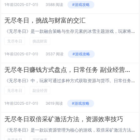
1年前
(2025-07-01)
3588 阅读
#游戏攻略
无尽冬日，挑战与财富的交汇
《无尽冬日》是一款融合策略与生存元素的冰雪主题游戏，玩家将在严寒世界中收集资源、建造庇护所，并与其他玩家合作或对抗。随着气温持续下降，挑战不断升级，但机遇也随之而来，丰富的资源与隐藏宝藏吸引着勇敢者深入探索。在这个充满危险与希望的世界里，只...
无尽冬日
挑战财富
1年前
(2025-07-01)
3537 阅读
#游戏攻略
无尽冬日赚钱方式盘点，日常任务 副业经营双收益攻略
《无尽冬日》中，玩家可通过多种方式获取资源与货币。日常任务是稳定收益的基础，包括采集、狩猎和完成NPC委托等。发展副业如经营商店、炼金制药或打造装备，也能带来持续收入。合理安排时间，兼顾主线推进与副业经营，将大幅提升游戏体验与财富积累效率。...
无尽冬日
副业经营
1年前
(2025-07-01)
3619 阅读
#游戏攻略
无尽冬日双倍采矿激活方法，资源效率技巧
《无尽冬日》是一款以资源管理为核心的游戏，双倍采矿激活方法和资源效率提升是玩家关注的重点。要激活双倍采矿，可通过完成特定任务、升级建筑或使用游戏内道具实现。合理规划矿点分布、优化工人调度以及充分利用季节性增益，可显著提高资源采集效率。建议优...
无尽冬日
采矿效率