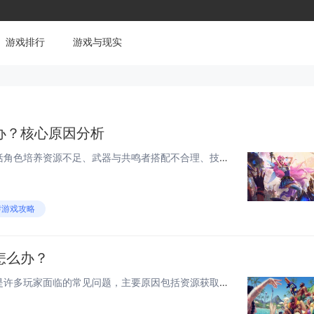
游戏排行
游戏与现实
办？核心原因分析
鸣潮战力提升慢的主要原因包括角色培养资源不足、武器与共鸣者搭配不合理、技能等级和装备强化滞后等，游戏内战力成长依赖多系统协同培养，若只侧重升级角色等级而忽略突破材料、声骸属性匹配或团队协同配置，会导致整体战力提升受限，日常任务和活动参与度低...
#游戏攻略
怎么办？
《无尽冬日》中战力提升缓慢是许多玩家面临的常见问题，主要原因包括资源获取不足、英雄培养优先级不当、装备升级滞后以及技能搭配不合理，为有效提升战力，建议优先集中资源培养主力英雄，确保等级、进阶和装备同步推进；积极参与日常任务与限时活动，最大化...