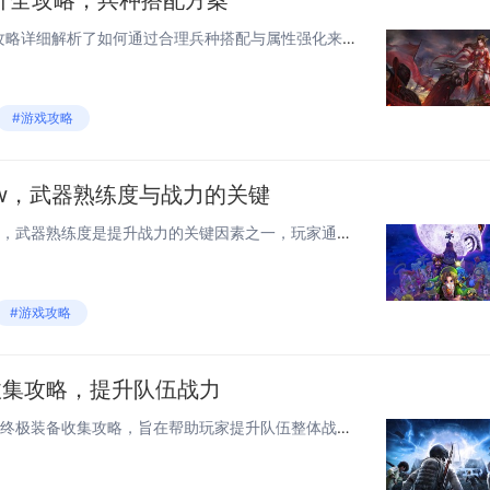
升全攻略，兵种搭配方案
《无尽冬日》部队战力提升全攻略详细解析了如何通过合理兵种搭配与属性强化来提高整体战斗力，游戏中步兵、射手、法师和骑兵四大兵种相互克制，建议组建以2个主力输出兵种搭配1个辅助或控制兵种的阵容，如步兵+法师+射手组合，兼顾防御与爆发，优先升级兵...
#游戏攻略
r Now，武器熟练度与战力的关键
在《Monster Hunter Now》中，武器熟练度是提升战力的关键因素之一，玩家通过使用特定武器积累经验，提升该武器的熟练度等级，从而解锁更强力的技能与属性加成，不同武器拥有独特的战斗风格与成长曲线，熟练度越高，角色在战斗中的输出与生...
#游戏攻略
收集攻略，提升队伍战力
本文为《博德之门3》玩家提供终极装备收集攻略，旨在帮助玩家提升队伍整体战力，攻略详细介绍了游戏中最强武器、防具、饰品及特殊装备的获取途径，包括关键任务、隐藏地点与Boss掉落信息，通过合理搭配这些强力装备，玩家可大幅提升角色属性与战斗能力，...