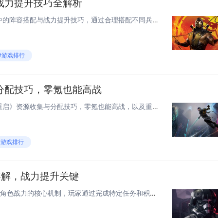
战力提升技巧全解析
本文全面解析了《小小蚁国》中的阵容搭配与战力提升技巧，通过合理搭配不同兵种与英雄，充分发挥各角色特性，实现攻防平衡，建议前排使用高防御兵种承担伤害，后排配置输出型单位进行远程打击，并搭配辅助类英雄增强团队续航与控制能力，强化装备、升级科技、...
#游戏排行
分配技巧，零氪也能高战
今天小白来给大家谈谈《星球重启》资源收集与分配技巧，零氪也能高战，以及重启星球大战对应的知识点，希望对大家有所帮助，不要忘了收藏本站呢今天给各位分享《星球重启》资源收集与分配技巧，零氪也能高战的知识，其中也会对重启星球大战进行解释，如果能碰...
#游戏排行
详解，战力提升关键
《时空猎人3》觉醒系统是提升角色战力的核心机制，玩家通过完成特定任务和积累觉醒材料，可激活并升级角色的觉醒技能，大幅增强属性与战斗表现，觉醒不仅带来伤害加成，还能解锁全新技能效果和外观变化，显著提升战斗流畅度与策略性，每个角色拥有独立的觉醒...