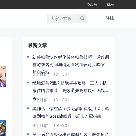
公众号
手机端
登陆
最新文章
幻兽帕鲁快速孵化传奇帕鲁技巧，通过调
整游戏内时间与特定食物组合可大幅缩短
孵化等待
6个月前
(01-30)
绝地潜兵2速刷超级样本攻略，三人小队
最佳路线推荐，高效通关高难度歼灭战任
务
6个月前
(01-30)
黑神话，悟空禁字诀无敌帧实战用法，精
确到帧的Boss战躲避与反击连招指南
6个月前
(01-30)
第一后裔终极模块速成型配装，解锁角色