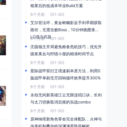
格莱后的低成本毕业Build方案
6个月前
(01-30)
艾尔登法环，黄金树幽影反手剑早期获取
路径，无需击败Boss，10分钟跑图拿到D
LC强力武器
6个月前
(01-30)
庄园领主开局避免粮食危机技巧，优先升
级浆果丛与狩猎小屋的精准时间节点
6个月前
(01-30)
星际战甲双衍王境速刷本质方法，利用S
版战甲单刷无尽回响循环效率提升300%
6个月前
(01-30)
永劫无间新英雄江云无限连招口诀，长剑
与太刀切换取消后摇的实战combo
6个月前
(01-30)
原神纳塔新角色零命完全体配队，火神与
传承机制叠加的深渊满星阵容解析