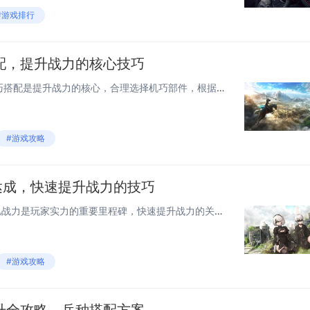
#游戏排行
配，提升战力的核心技巧
在《钢岚》中，机甲强化与机巧搭配是提升战力的核心，合理选择机巧部件，根据机甲特性与作战定位进行属性加成与技能协同，能显著增强输出、生存或辅助能力，优先强化高收益部件，如武器系统与核心装甲，并注重能量分配与升级顺序，通过精准匹配机巧套装效果，...
#游戏攻略
达成，快速提升战力的技巧
在《神火大陆》中，达成100亿战力是玩家实力的重要里程碑，快速提升战力的关键在于合理强化装备、提升角色等级、进阶坐骑与羽翼系统，并优化宝石镶嵌与天赋加点，建议优先完成主线任务与日常活动获取经验与资源，积极参与副本、跨服竞技等玩法获取稀有材料...
#游戏攻略