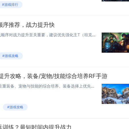
#游戏排行
强化顺序推荐，战力提升快
在《AFK Arena》中，神器强化顺序对战力提升至关重要，建议优先强化主T（坦克）和主力输出英雄的神器，以快速提升队伍整体生存与输出能力，优先级可按英雄上场频率与阵容核心来安排，确保关键英雄的生存与输出优势，合理分配资源，避免平均强化，才...
#游戏攻略
提升攻略，装备/宠物/技能综合培养RF手游
RF手游韩服新区的战力提升需注重装备、宠物与技能的综合培养。装备选择上优先强化基础属性高的套装，并通过宝石镶嵌和精炼进一步提升战斗力。宠物作为重要战力加成，建议挑选契合角色属性的高品质宠物，同时升级其技能与资质。技能搭配方面，根据自身职业特...
#游戏攻略
兵训练？最短时间内提升战力