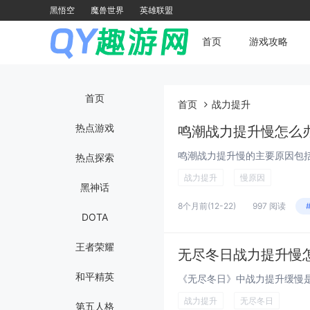
黑悟空
魔兽世界
英雄联盟
首页
游戏攻略
首页
首页
战力提升
热点游戏
鸣潮战力提升慢怎么
热点探索
战力提升
慢原因
黑神话
8个月前
(12-22)
997 阅读
DOTA
王者荣耀
无尽冬日战力提升慢
和平精英
战力提升
无尽冬日
第五人格