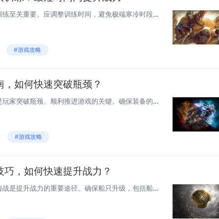
在无尽冬日中，合理规划士兵训练至关重要。应调整训练时间，避免极端寒冷时段，选择相对温暖的上午或午后进行体能和技能训练。加强室内理论培训，如战术模拟、武器操作等，减少户外暴露时间。注重保暖装备的配备与维护，确保士兵健康。饮食上，增加高热量食物...
#游戏攻略
南，如何快速突破瓶颈？
在《命运方舟》中，战力提升是玩家突破瓶颈、顺利推进游戏的关键。确保装备的及时更新与强化，通过副本挑战和活动获取高品质装备，并利用材料进行升级与镶嵌宝石。合理分配技能点，根据职业特点选择适合的技能组合，最大化输出或生存能力。积极参与公会战与P...
读
#游戏攻略
技巧，如何快速提升战力？
在《刺客信条：奥德赛》中，海战是提升战力的重要途径。确保船只升级，包括船体、帆和武器等部件的强化，以提高速度、耐久和攻击力。合理利用风向与地形优势，掌握风向可以显著提升航速，占据有利位置攻击敌人。善用船员技能，如连锁箭雨和撞击，能在关键时刻...