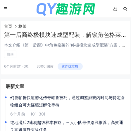
首页
格莱
第一后裔终极模块速成型配装，解锁角色格莱后的低成本毕业Build方案
本文介绍《第一后裔》中角色格莱的“终极模块速成型配装”方案，主打低成本、高效率达成毕业强度，该Build围绕格莱的高机动性与模块协同机制设计，优先选用易获取的紫色/金色通用模块（如“过载脉冲”“相位偏移核心”），搭配低稀有度但高泛用性的武器...
格莱
6个月前
(01-30)
8300 阅读
#游戏攻略
最新文章
幻兽帕鲁快速孵化传奇帕鲁技巧，通过调整游戏内时间与特定食
物组合可大幅缩短孵化等待
6个月前
(01-30)
绝地潜兵2速刷超级样本攻略，三人小队最佳路线推荐，高效通
关高难度歼灭战任务