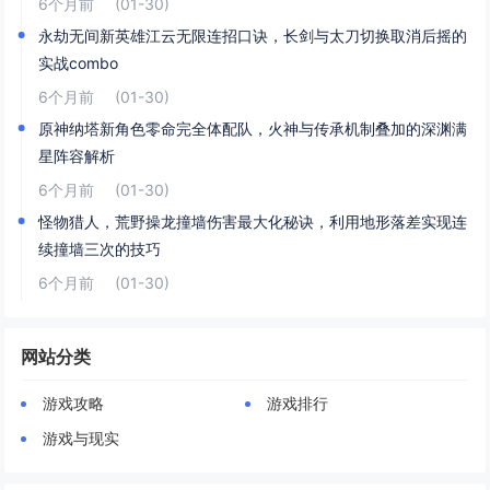
6个月前
(01-30)
永劫无间新英雄江云无限连招口诀，长剑与太刀切换取消后摇的
实战combo
6个月前
(01-30)
原神纳塔新角色零命完全体配队，火神与传承机制叠加的深渊满
星阵容解析
6个月前
(01-30)
怪物猎人，荒野操龙撞墙伤害最大化秘诀，利用地形落差实现连
续撞墙三次的技巧
6个月前
(01-30)
网站分类
游戏攻略
游戏排行
游戏与现实