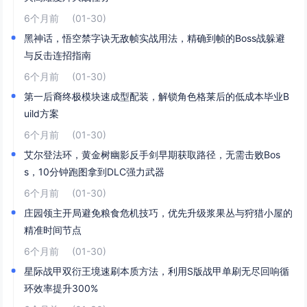
6个月前
(01-30)
黑神话，悟空禁字诀无敌帧实战用法，精确到帧的Boss战躲避
与反击连招指南
6个月前
(01-30)
第一后裔终极模块速成型配装，解锁角色格莱后的低成本毕业B
uild方案
6个月前
(01-30)
艾尔登法环，黄金树幽影反手剑早期获取路径，无需击败Bos
s，10分钟跑图拿到DLC强力武器
6个月前
(01-30)
庄园领主开局避免粮食危机技巧，优先升级浆果丛与狩猎小屋的
精准时间节点
6个月前
(01-30)
星际战甲双衍王境速刷本质方法，利用S版战甲单刷无尽回响循
环效率提升300%