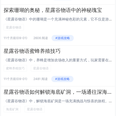
探索珊瑚的奥秘，星露谷物语中的神秘瑰宝
《星露谷物语》中的珊瑚是一个充满神秘色彩的元素，它不仅是游戏中一种稀有的海洋资源，还与游戏中的任务和传说密切相关，珊瑚主要出现在游戏的海底洞穴中，玩家需要通过潜水和探索才能收集到它，除了作为制作和升级工具的重要材料，珊瑚还与游戏中的某些NP...
星露谷物语
11个月前
(09-01)
2606 阅读
#游戏攻略
星露谷物语蜜蜂养殖技巧
《星露谷物语》中，养蜂是增加农场收入的重要方式，玩家需要在农场放置蜂箱，并根据季节选择合适的花朵种植，以提高蜂蜜产量，春季适合种植苜蓿花，夏季可选择向日葵，秋季则推荐野花，冬季蜂箱无法运作，定期检查蜂箱，收获蜂蜜与其他产品，如蜂蜡和皇家果酱...
蜜蜂养殖技巧
星露谷物语
11个月前
(09-01)
2481 阅读
#游戏攻略
星露谷物语如何解锁海底矿洞，一场通往深海的奇幻冒险
《星露谷物语》中，解锁海底矿洞是一场充满挑战与惊喜的旅程。玩家需先完成特定任务，获得“深海潜水艇”图纸，并收集材料制造潜水艇。随后，驾驶潜水艇前往地图上的神秘海域，探索隐藏洞穴，逐步深入海底矿洞。矿洞内不仅有丰富的稀有资源，还有独特的怪物和...
海底矿洞
星露谷物语