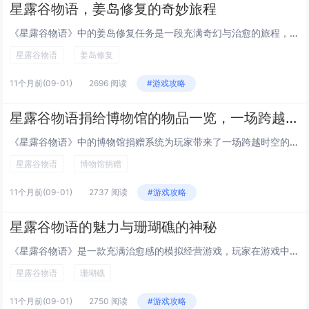
星露谷物语，姜岛修复的奇妙旅程
《星露谷物语》中的姜岛修复任务是一段充满奇幻与治愈的旅程，玩家通过收集特殊物品，逐步修复这座神秘岛屿，解锁新的区域与剧情，旅程中，玩家不仅能探索独特的生态环境，还能与岛上居民建立深厚联系，体验丰富的支线任务与隐藏秘密，姜岛的修复不仅是对土地...
星露谷物语
姜岛修复
11个月前
(09-01)
2696 阅读
#游戏攻略
星露谷物语捐给博物馆的物品一览，一场跨越时空的奇妙收藏之旅
《星露谷物语》中的博物馆捐赠系统为玩家带来了一场跨越时空的奇妙收藏之旅，游戏中，玩家可以收集超过百种物品，包括矿石、文物、动植物标本等，捐给博物馆以解锁展览和奖励，每件捐赠物品都有其独特背景与历史，通过馆长刘易斯的讲解，玩家不仅能了解物品的...
星露谷物语
博物馆捐赠
11个月前
(09-01)
2737 阅读
#游戏攻略
星露谷物语的魅力与珊瑚礁的神秘
《星露谷物语》是一款充满治愈感的模拟经营游戏，玩家在游戏中扮演一位继承农场的角色，体验种植作物、养殖动物、与村民互动等乡村生活，游戏以细腻的像素画风和自由度极高的玩法吸引了大量玩家，珊瑚礁作为海洋中最具生命力的生态系统之一，以其色彩斑斓的生...
星露谷物语
珊瑚礁
11个月前
(09-01)
2750 阅读
#游戏攻略