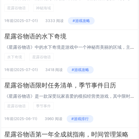
星露谷物语
神秘海域
1年前
(2025-07-01)
3333 阅读
#游戏攻略
星露谷物语的水下奇境
《星露谷物语》中的水下奇境是游戏中一个神秘而美丽的区域，主要位于游戏的海底洞穴中。玩家可以通过钓鱼或完成特定任务进入这一区域，探索隐藏的水下世界。这里不仅有独特的鱼类、宝藏和装饰品，还藏有与游戏剧情相关的秘密。随着深入探索，玩家可以解锁新的...
水下奇境
星露谷物语
1年前
(2025-07-01)
3418 阅读
#游戏攻略
星露谷物语限时任务清单，季节事件日历
《星露谷物语》是一款深受玩家喜爱的模拟经营类游戏，其中限时任务和季节事件是游戏的重要组成部分。游戏中，春季可以参与彩蛋节、钓鱼竞赛；夏季有烟火表演、露营活动；秋季则有丰收祭典等独特事件。冬季也有相应的节日庆典与特殊任务等待完成。合理规划时间...
星露谷物语
季节事件
1年前
(2025-06-11)
3960 阅读
#游戏排行
星露谷物语第一年全成就指南，时间管理策略