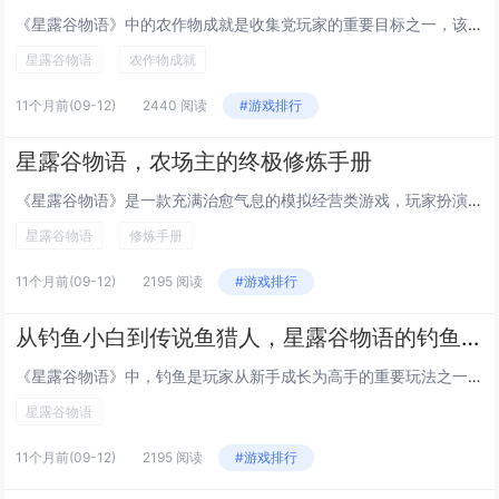
《星露谷物语》中的农作物成就是收集党玩家的重要目标之一，该成就要求玩家收集并种植所有可种植的农作物，包括各种蔬菜、水果、花和特殊作物，部分作物需要特定季节或条件才能种植，有些则需通过任务奖励、NPC赠送或购买获得，玩家需注意不同作物的生长周...
星露谷物语
农作物成就
11个月前
(09-12)
2440 阅读
#游戏排行
星露谷物语，农场主的终极修炼手册
《星露谷物语》是一款充满治愈气息的模拟经营类游戏，玩家扮演一名离开都市、前往乡村继承农场的角色，游戏以季节轮转为线索，包含耕种、养殖、采矿、钓鱼等多种玩法，并融入了丰富的任务系统和角色互动，通过精心经营与探索，玩家不仅能逐步改善农场环境，还...
星露谷物语
修炼手册
11个月前
(09-12)
2195 阅读
#游戏排行
从钓鱼小白到传说鱼猎人，星露谷物语的钓鱼进阶之旅
《星露谷物语》中，钓鱼是玩家从新手成长为高手的重要玩法之一，游戏初期，玩家只需基础钓竿和些许耐心即可钓到常见鱼类，但随着进程推进，掌握抛竿技巧、选择合适鱼饵、研究鱼类分布与时间规律成为关键，高级玩家还会利用强化钓竿、铱金鱼线以及提升钓鱼技能...
星露谷物语
11个月前
(09-12)
2195 阅读
#游戏排行