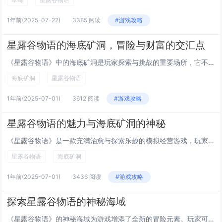
1年前
(2025-07-22)
3385 阅读
#游戏攻略
星露谷物语的海底矿洞，冒险与财富的交汇点
《星露谷物语》中的海底矿洞是玩家探索与挑战的重要场所，它不仅充满未知的冒险气息，还蕴藏着丰厚的财富。矿洞内分布着各种稀有矿石、珍贵宝石和独特的怪物，玩家在深入挖掘的过程中既能提升技能，也能获得稀有物品来升级装备或出售换取金币。随着探险深度的...
海底矿洞
星露谷物语
1年前
(2025-07-01)
3612 阅读
#游戏攻略
星露谷物语的魅力与海底矿洞的神秘
《星露谷物语》是一款充满治愈与探索乐趣的模拟经营游戏，玩家在游戏中扮演一位继承农场的角色，通过耕种、养殖、交友等方式重建家园。除了温馨的乡村生活，游戏中还隐藏着许多神秘元素，尤其是海底矿洞这一设定，为整个游戏增添了探险色彩。海底矿洞位于地图...
星露谷物语
海底矿洞
1年前
(2025-07-01)
3436 阅读
#游戏攻略
探索星露谷物语的神秘海域
《星露谷物语》的神秘海域为游戏增添了全新的冒险元素。玩家可以打造船只，探索未知岛屿，发现隐藏的宝藏和稀有资源。海域中还栖息着各种生物，带来挑战与机遇。通过航海日志和线索，玩家能逐步揭开这片海域的秘密，拓展农场之外的冒险体验。今天小白来给大家...