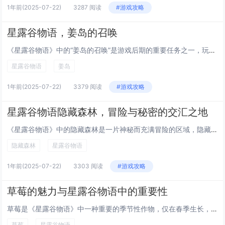
1年前
(2025-07-22)
3287 阅读
#游戏攻略
星露谷物语，姜岛的召唤
《星露谷物语》中的“姜岛的召唤”是游戏后期的重要任务之一，玩家需通过收集特殊物品“姜岛船票”来解锁前往姜岛的旅程。该任务通常在完成社区中心或弃船任务后触发，标志着游戏进入新的探索阶段。姜岛上不仅有独特的环境和生物群落，还隐藏着古老遗迹和强大...
星露谷物语
姜岛
1年前
(2025-07-22)
3379 阅读
#游戏攻略
星露谷物语隐藏森林，冒险与秘密的交汇之地
《星露谷物语》中的隐藏森林是一片神秘而充满冒险的区域，隐藏着许多不为人知的秘密。玩家需要通过特定任务或条件才能进入这片幽静而古老的森林。不仅可以发现稀有的植物和资源，还能遇到独特的NPC和触发特殊事件。森林中散布着古老的遗迹、隐藏的洞穴以及...
隐藏森林
星露谷物语
1年前
(2025-07-22)
3303 阅读
#游戏攻略
草莓的魅力与星露谷物语中的重要性
草莓是《星露谷物语》中一种重要的季节性作物，仅在春季生长，具有较高的经济价值和多样的用途。玩家可以通过种植草莓获取利润，也可以将其用于制作果酱、派等加工品，提升收益。草莓还能用于赠送NPC，增进友好关系，尤其是对爱好草莓的林肯等角色。草莓的...
草莓
星露谷物语