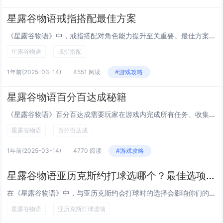
星露谷物语戒指搭配最佳方案
《星露谷物语》中，戒指搭配对角色能力提升至关重要。最佳方案需根据玩家职业与游戏阶段调整。初期推荐“魅力戒指”与“ Quality Ring”，前者提高NPC好感度，后者提升作物品质，助于资金积累。中期可选用“ Mining Ring”与“A...
星露谷物语
戒指搭配
1年前
(2025-03-14)
4551 阅读
#游戏攻略
星露谷物语百分百达成秘籍
《星露谷物语》百分百达成需要玩家在游戏内完成所有任务、收集全部物品、解锁所有成就。这包括但不限于：与所有角色发展关系至最高友好度，解锁结婚结局；探索矿洞并收集每层资源与宝箱；完成博物馆所有展品捐赠；解锁社区中心或加入冒险者公会的所有任务板内...
星露谷物语
百分百达成
1年前
(2025-03-14)
4770 阅读
#游戏攻略
星露谷物语亚历克斯约打球选哪个？最佳选项解析
在《星露谷物语》中，与亚历克斯约会打球时的选择会影响你们的关系发展。根据游戏机制，选择积极互动和表达关心的选项是最佳策略。选择“我来教你打篮球吧”不仅能增加友好度，还能展现你的耐心和关怀。选择一些轻松幽默的回应也能让对话更加愉快，有助于提升...
星露谷物语
亚历克斯打球选项