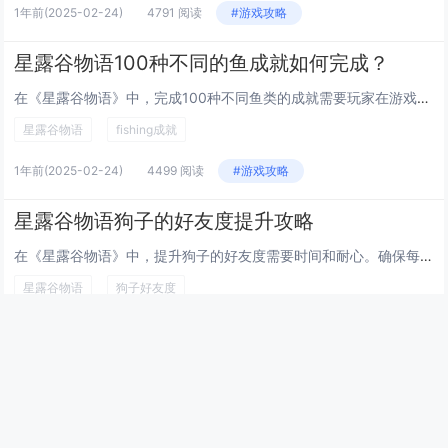
1年前
(2025-02-24)
4791 阅读
#游戏攻略
星露谷物语100种不同的鱼成就如何完成？
在《星露谷物语》中，完成100种不同鱼类的成就需要玩家在游戏中捕捉并记录100种不同的鱼类。这要求玩家在不同季节、地点和时间段进行钓鱼。游戏中的鱼分布在河流、湖泊、海洋、矿洞等不同环境中，部分稀有鱼种还需要特定条件或道具才能钓到。玩家可以通...
星露谷物语
fishing成就
1年前
(2025-02-24)
4499 阅读
#游戏攻略
星露谷物语狗子的好友度提升攻略
在《星露谷物语》中，提升狗子的好友度需要时间和耐心。确保每天与它们互动，如抚摸、喂食和玩耍。每只狗都有自己喜欢的食物，比如骨头或罐头，投喂这些食物可以更快提升好感度。使用吹箭射击靶心后，狗会更喜欢你。定期参加节日活动，尤其是狗相关的节日，能...
星露谷物语
狗子好友度
1年前
(2025-02-24)
4799 阅读
#游戏攻略
最新文章
幻兽帕鲁快速孵化传奇帕鲁技巧，通过调整游戏内时间与特定食