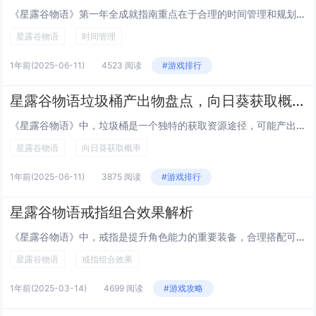
《星露谷物语》第一年全成就指南重点在于合理的时间管理和规划。玩家需明确每日任务优先级，如早晨完成农场工作，下午专注社交或探索矿洞，晚上处理剩余事务。合理分配时间是关键，例如种植季节性作物、按时浇水收获，同时与NPC互动提升好感度以解锁剧情和...
星露谷物语
时间管理
1年前
(2025-06-11)
4523 阅读
#游戏排行
星露谷物语垃圾桶产出物盘点，向日葵获取概率
《星露谷物语》中，垃圾桶是一个独特的获取资源途径，可能产出各种物品，包括作物、素材和垃圾等。向日葵作为游戏中重要的作物之一，也有一定概率从垃圾桶中获得。其出现几率受游戏版本、玩家运气值及所在季节影响，但官方并未明确具体概率数值。夏季和秋季的...
星露谷物语
向日葵获取概率
1年前
(2025-06-11)
3875 阅读
#游戏排行
星露谷物语戒指组合效果解析
《星露谷物语》中，戒指是提升角色能力的重要装备，合理搭配可显著增强效率与收益。游戏中共有20种戒指，每种具有独特效果，如提高作物价值、加快采矿速度或增加钓鱼经验值等。玩家最多同时佩戴两枚戒指，因此需要根据玩法和个人需求精心选择组合。专注于...
星露谷物语
戒指组合效果
1年前
(2025-03-14)
4699 阅读
#游戏攻略