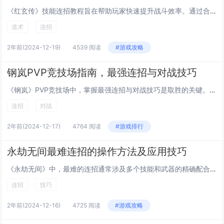
《红玄传》技能连招教程旨在帮助玩家快速提升战斗效率。通过合理搭配和运用游戏中的技能组合，玩家可以更加高效地击败敌人，减少战斗时间。教程中详细介绍了各个职业的特色技能以及如何根据战场情况灵活切换连招策略，强调了技能释放的时机与目标选择的重要性...
道术
连招
2年前
(2024-12-19)
4539 阅读
#游戏攻略
钢岚PVP竞技场指南，最强连招与对战技巧
《钢岚》PVP竞技场中，掌握最强连招与对战技巧是取胜的关键。了解各角色技能特点，选择适合自己的英雄至关重要。在实战中，利用地形优势进行伏击或撤退，保持移动以避免被对手锁定。连招方面，快速衔接普攻与技能，利用控制技能打断敌方输出，抓住机会释放...
连招
对战
2年前
(2024-12-17)
4764 阅读
#游戏排行
永劫无间最难连招的操作方法及应用技巧
《永劫无间》中，最难的连招通常涉及多个技能和武器的精确配合，要求玩家有极高的反应速度和预判能力。使用宁红夜时，可以尝试“影步”+“烈焰刀”+“冰墙”的组合，先用影步接近敌人，再迅速释放烈焰刀造成伤害，最后用冰墙限制敌人的行动。这套连招不仅需...
连招
技巧
2年前
(2024-12-16)
4725 阅读
#游戏攻略