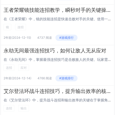
王者荣耀镜技能连招教学，瞬秒对手的关键操作
在《王者荣耀》中，镜的技能连招是快速击败对手的关键。使用一技能快速接近目标并造成伤害，紧接着开启二技能进行控制和消耗，为大招做准备。当敌人血量降低到一定水平时，立即释放大招，利用大招的分身效果迷惑对手，并再次使用一技能或普攻进行致命打击。整...
镜
连招
2年前
(2024-12-15)
4737 阅读
#游戏排行
永劫无间最强连招技巧，如何让敌人无从应对
在《永劫无间》中，掌握最强连招技巧是击败敌人的关键。玩家需灵活运用角色特性，结合地形优势，快速判断敌人的动作并做出反应。利用近战武器的快速攻击打断敌人技能，或是在敌人使用位移技能时预判其落点进行拦截。合理搭配英雄技能与道具，如使用控制技能限...
连招
应对
2年前
(2024-12-14)
4766 阅读
#游戏排行
艾尔登法环战斗连招技巧，提升输出效率的核心要点
在《艾尔登法环》中，提升战斗连招和输出效率的关键在于掌握角色的动作节奏与敌人的攻击模式。合理利用闪避和格挡来创造进攻机会，同时选择适合当前敌人特性的武器和技能组合，可以显著提高伤害输出。适时使用战灰（Ashes of War）增加攻击力或改...
连招
输出