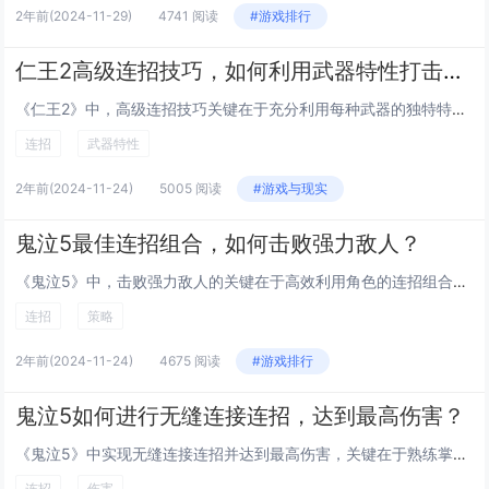
2年前
(2024-11-29)
4741 阅读
#游戏排行
仁王2高级连招技巧，如何利用武器特性打击敌人
《仁王2》中，高级连招技巧关键在于充分利用每种武器的独特特性来打击敌人。使用长枪时，其远程攻击和范围广的特点可以有效击退群敌；而太刀则以其快速连击和高伤害著称，适合对付单个强敌。玩家应掌握不同武器的连招组合，结合战况灵活切换武器，以达到最佳...
连招
武器特性
2年前
(2024-11-24)
5005 阅读
#游戏与现实
鬼泣5最佳连招组合，如何击败强力敌人？
《鬼泣5》中，击败强力敌人的关键在于高效利用角色的连招组合。尼禄的“红皇后”剑与但丁的“叛逆”剑是基础武器，结合空中连击和地面攻击，能有效打断敌人的攻势。使用特殊技能如尼禄的“恶魔破坏者”或但丁的“风格系统”，可在战斗中积累恶魔猎人点数，进...
连招
策略
2年前
(2024-11-24)
4675 阅读
#游戏排行
鬼泣5如何进行无缝连接连招，达到最高伤害？
《鬼泣5》中实现无缝连接连招并达到最高伤害，关键在于熟练掌握角色技能和连招节奏。玩家需利用角色特有的攻击方式，如但丁的“皇家护卫”风格可以吸收敌人攻击后反击，或尼禄的“恶魔破坏者”进行强力输出。适时使用特殊技能和道具，如“红魂”增加攻击力，...
连招
伤害