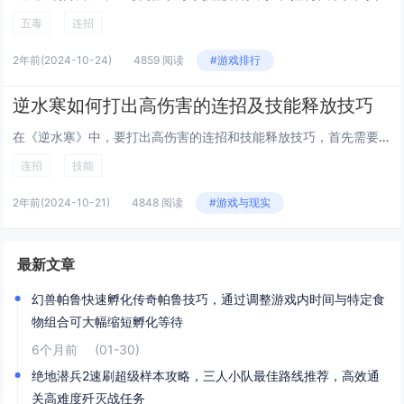
五毒
连招
2年前
(2024-10-24)
4859 阅读
#游戏排行
逆水寒如何打出高伤害的连招及技能释放技巧
在《逆水寒》中，要打出高伤害的连招和技能释放技巧，首先需要熟悉自己职业的技能机制。合理利用技能冷却时间和技能组合是关键。使用“血河”职业时，可以先用“烈焰斩”起手，迅速接近敌人并造成伤害，紧接着使用“旋风斩”进行范围攻击，最后以“怒火冲天”...
连招
技能
2年前
(2024-10-21)
4848 阅读
#游戏与现实
最新文章
幻兽帕鲁快速孵化传奇帕鲁技巧，通过调整游戏内时间与特定食
物组合可大幅缩短孵化等待
6个月前
(01-30)
绝地潜兵2速刷超级样本攻略，三人小队最佳路线推荐，高效通
关高难度歼灭战任务