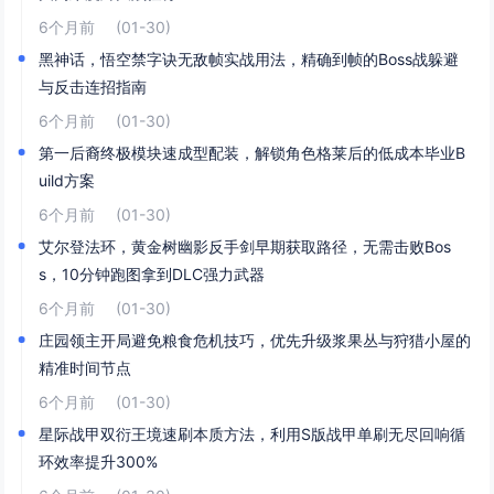
6个月前
(01-30)
黑神话，悟空禁字诀无敌帧实战用法，精确到帧的Boss战躲避
与反击连招指南
6个月前
(01-30)
第一后裔终极模块速成型配装，解锁角色格莱后的低成本毕业B
uild方案
6个月前
(01-30)
艾尔登法环，黄金树幽影反手剑早期获取路径，无需击败Bos
s，10分钟跑图拿到DLC强力武器
6个月前
(01-30)
庄园领主开局避免粮食危机技巧，优先升级浆果丛与狩猎小屋的
精准时间节点
6个月前
(01-30)
星际战甲双衍王境速刷本质方法，利用S版战甲单刷无尽回响循
环效率提升300%