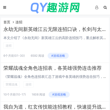
首页
连招
永劫无间新英雄江云无限连招口诀，长剑与太刀切换取消后摇的实战combo
本文介绍了《永劫无间》新英雄江云的高阶连招技巧，重点解析其长剑与太刀双武器切换取消后摇的核心机制，通过精准的武器切换时机（如长剑重击后接太刀轻击、或太刀升龙后瞬切长剑），可无缝衔接技能、规避硬直，实现流畅无限连招，文中还提供了实用口诀，如“...
连招
6个月前
(01-30)
6592 阅读
#游戏攻略
荣耀战魂全角色连招表，各英雄强势连击推荐
《荣耀战魂》全角色连招表汇总了游戏中各英雄的强势连击技巧，涵盖骑士、维京、武士三大阵营，每位英雄凭借独特武器与技能机制，拥有专属高效连招组合，骑士中的征服者可利用重斧衔接横扫与冲锋实现压制，而武士阵营的剑圣擅长快速突进接二段斩击打出爆发伤害...
荣耀战魂
连招
10个月前
(10-17)
1608 阅读
#游戏攻略
我自为道，红玄传技能连招教程，快速提升战斗效率的方法