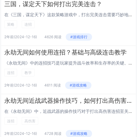
三国，谋定天下如何打出完美连击？
在《三国，谋定天下》这款策略游戏中，打出完美连击需要巧妙地运用武将技能、兵种搭配和战术布局。选择具有连锁技能或能够相互增益的武将组合，如诸葛亮与周瑜的火攻配合。合理安排前中后排的站位，确保技能释放顺序最大化伤害输出。利用地形优势和适时的行动...
策略
连招
2年前
(2024-12-16)
4626 阅读
#游戏排行
永劫无间如何使用连招？基础与高级连击教学
《永劫无间》中的连招技巧是玩家提升战斗效率和生存率的关键。基础连击通常包括轻击、重击组合，通过快速连续按键实现。高级连击则需要玩家掌握角色特性和技能，结合跳跃、闪避等动作，形成复杂且高效的攻击模式。熟练掌握这些技巧，不仅能增加攻击的多样性，...
连招
教学
2年前
(2024-12-16)
4611 阅读
#游戏攻略
永劫无间近战武器操作技巧，如何打出高伤害连招
在《永劫无间》中，近战武器的操作技巧对于打出高伤害连招至关重要。玩家需熟练掌握武器特性，如刀剑的快速连击与重击，以及长柄武器的范围攻击。合理利用闪避和格挡，可以在攻击间隙打断对手节奏，创造连招机会。观察对手动作，预判并反击，能有效提升战斗效...
连招
高伤害
2年前
(2024-12-16)
4728 阅读
#游戏攻略