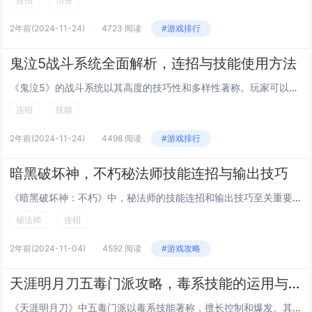
2年前
(2024-11-24)
4723 阅读
#游戏排行
鬼泣5战斗系统全面解析，连招与技能使用方法
《鬼泣5》的战斗系统以其高度的技巧性和多样性著称。玩家可以通过灵活运用角色的多种武器和技能，创造出丰富多变的连招组合。每个角色都有独特的战斗风格和专属技能，如但丁的“恶魔触发”、尼禄的“恶魔破碎者”以及维吉尔的“次元切割”。游戏强调空中战斗...
连招
技能
2年前
(2024-11-24)
4498 阅读
#游戏排行
暗黑破坏神，不朽秘法师技能连招与输出技巧
《暗黑破坏神：不朽》中，秘法师的技能连招和输出技巧至关重要。秘法师擅长使用元素法术进行远程攻击，核心技能包括“冰霜新星”、“闪电链”和“火球术”。在战斗中，可以先用“冰霜新星”控制敌人，再接“闪电链”造成高额连锁伤害，最后用“火球术”进行爆...
秘法师
连招
2年前
(2024-11-04)
4592 阅读
#游戏攻略
天涯明月刀五毒门派攻略，毒系技能的运用与连招技巧
《天涯明月刀》中五毒门派以毒系技能著称，擅长控制和爆发。其核心在于合理运用“蚀骨”、“剧毒之吻”等技能，形成高效连招。在PVP中，先手使用“蚀骨”减速敌人，接“剧毒之吻”造成持续伤害；“千蛊蚀心”则用于打断对手施法或逃脱追击。PVE时，通过...