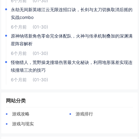
6个月前
(01-30)
永劫无间新英雄江云无限连招口诀，长剑与太刀切换取消后摇的
实战combo
6个月前
(01-30)
原神纳塔新角色零命完全体配队，火神与传承机制叠加的深渊满
星阵容解析
6个月前
(01-30)
怪物猎人，荒野操龙撞墙伤害最大化秘诀，利用地形落差实现连
续撞墙三次的技巧
6个月前
(01-30)
网站分类
游戏攻略
游戏排行
游戏与现实