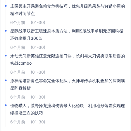
庄园领主开局避免粮食危机技巧，优先升级浆果丛与狩猎小屋的
精准时间节点
6个月前
(01-30)
星际战甲双衍王境速刷本质方法，利用S版战甲单刷无尽回响循
环效率提升300%
6个月前
(01-30)
永劫无间新英雄江云无限连招口诀，长剑与太刀切换取消后摇的
实战combo
6个月前
(01-30)
原神纳塔新角色零命完全体配队，火神与传承机制叠加的深渊满
星阵容解析
6个月前
(01-30)
怪物猎人，荒野操龙撞墙伤害最大化秘诀，利用地形落差实现连
续撞墙三次的技巧
6个月前
(01-30)