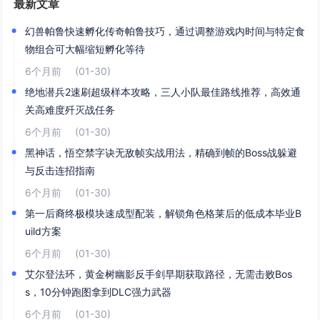
最新文章
幻兽帕鲁快速孵化传奇帕鲁技巧，通过调整游戏内时间与特定食
物组合可大幅缩短孵化等待
6个月前
(01-30)
绝地潜兵2速刷超级样本攻略，三人小队最佳路线推荐，高效通
关高难度歼灭战任务
6个月前
(01-30)
黑神话，悟空禁字诀无敌帧实战用法，精确到帧的Boss战躲避
与反击连招指南
6个月前
(01-30)
第一后裔终极模块速成型配装，解锁角色格莱后的低成本毕业B
uild方案
6个月前
(01-30)
艾尔登法环，黄金树幽影反手剑早期获取路径，无需击败Bos
s，10分钟跑图拿到DLC强力武器
6个月前
(01-30)