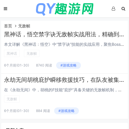
首页
无敌帧
黑神话，悟空禁字诀无敌帧实战用法，精确到帧的Boss战躲避与反击连招指南
本文详解《黑神话：悟空》中“禁字诀”技能的实战应用，聚焦Boss战中的无敌帧机制，通过逐帧分析，指出禁字诀在释放瞬间（第3–8帧）拥有完全无敌效果，可精准规避Boss关键大招（如金箍棒砸地、火眼金睛锁定技），配合翻滚节奏与蓄力时机，可实现“...
黑神话
无敌帧
6个月前
(01-30)
8740 阅读
#游戏攻略
永劫无间胡桃庇护瞬移救援技巧，在队友被集火时使用F技能的无敌帧判定
在《永劫无间》中，胡桃的F技能“庇护”具备关键的无敌帧机制，是团队救援的核心技巧，当队友被敌方集火、濒临倒地时，玩家可精准预判时机，朝队友方向释放F技能——胡桃将瞬移至目标位置并展开护盾，期间短暂触发无敌帧，有效规避致命伤害，该操作不仅可打...
无敌帧
6个月前
(01-30)
884 阅读
#游戏攻略