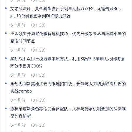
艾尔登法环，黄金树幽影反手剑早期获取路径，无需击败Bos
s，10分钟跑图拿到DLC强力武器
6个月前
(01-30)
庄园领主开局避免粮食危机技巧，优先升级浆果丛与狩猎小屋的
精准时间节点
6个月前
(01-30)
星际战甲双衍王境速刷本质方法，利用S版战甲单刷无尽回响循
环效率提升300%
6个月前
(01-30)
永劫无间新英雄江云无限连招口诀，长剑与太刀切换取消后摇的
实战combo
6个月前
(01-30)
原神纳塔新角色零命完全体配队，火神与传承机制叠加的深渊满
星阵容解析
6个月前
(01-30)