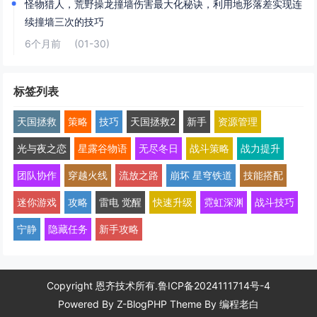
怪物猎人，荒野操龙撞墙伤害最大化秘诀，利用地形落差实现连
续撞墙三次的技巧
6个月前
(01-30)
标签列表
天国拯救
策略
技巧
天国拯救2
新手
资源管理
光与夜之恋
星露谷物语
无尽冬日
战斗策略
战力提升
团队协作
穿越火线
流放之路
崩坏 星穹铁道
技能搭配
迷你游戏
攻略
雷电 觉醒
快速升级
霓虹深渊
战斗技巧
宁静
隐藏任务
新手攻略
Copyright 恩齐技术所有.
鲁ICP备2024111714号-4
Powered By
Z-BlogPHP
Theme By
编程老白