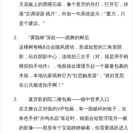
天花板上的黑曜石箱，像个悬空的吊灯，打开它，掉
落“古调谐器·残片”，外加一句系统提示：“重力，只
是个建议。”
“雾隐林”深处——跳舞的树后
这棵树每晚8点会随风摆动，形成短暂的三角形阴
影，站在阴影中心，连续拍三次手（对，就是用手柄
模拟拍手动作），地面就会缓缓升起一个藤蔓包裹的
木箱，本地玩家戏称它为“社恐触发器”：“谁好意思
在公共频道拍手啊！”
废弃歌剧院二楼包厢——镜中世界入口
在主舞台正对面的VIP包厢，有一面破碎的镜子，当
角色手持“共鸣水晶”靠近时，镜面会短暂浮现另一侧
的影像——那里有个宝箱静静躺着，你需要跳跃进入