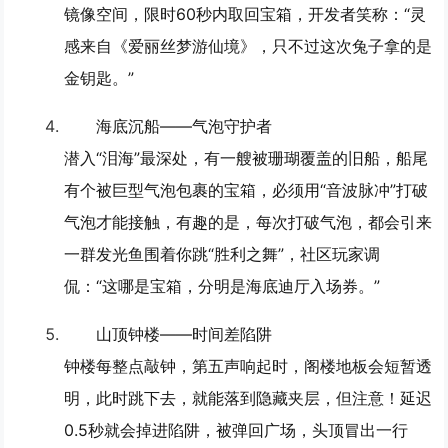
镜像空间，限时60秒内取回宝箱，开发者笑称：“灵
感来自《爱丽丝梦游仙境》，只不过这次兔子拿的是
金钥匙。”
海底沉船——气泡守护者
潜入“泪海”最深处，有一艘被珊瑚覆盖的旧船，船尾
有个被巨型气泡包裹的宝箱，必须用“音波脉冲”打破
气泡才能接触，有趣的是，每次打破气泡，都会引来
一群发光鱼围着你跳“胜利之舞”，社区玩家调
侃：“这哪是宝箱，分明是海底迪厅入场券。”
山顶钟楼——时间差陷阱
钟楼每整点敲钟，第五声响起时，阁楼地板会短暂透
明，此时跳下去，就能落到隐藏夹层，但注意！延迟
0.5秒就会掉进陷阱，被弹回广场，头顶冒出一行