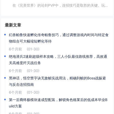
在《完美世界》的论剑PVP中，连招技巧是取胜的关键。玩家需熟练掌握角色技能的释放顺序与时机，利用控制技能打断对手的攻击节奏，同时保持自身技能的连贯性。合理利用地形和位移技能，可以有效躲避敌方攻击，创造反击机会。了解并针对不同职业的特点制定策...
最新文章
幻兽帕鲁快速孵化传奇帕鲁技巧，通过调整游戏内时间与特定食
物组合可大幅缩短孵化等待
6个月前
(01-30)
绝地潜兵2速刷超级样本攻略，三人小队最佳路线推荐，高效通
关高难度歼灭战任务
6个月前
(01-30)
黑神话，悟空禁字诀无敌帧实战用法，精确到帧的Boss战躲避
与反击连招指南
6个月前
(01-30)
第一后裔终极模块速成型配装，解锁角色格莱后的低成本毕业B
uild方案
6个月前
(01-30)