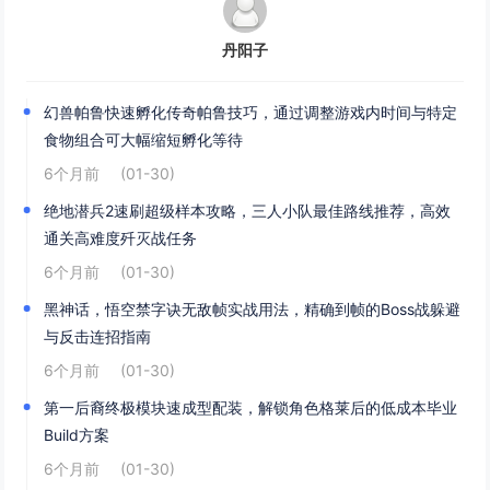
丹阳子
幻兽帕鲁快速孵化传奇帕鲁技巧，通过调整游戏内时间与特定
食物组合可大幅缩短孵化等待
6个月前
(01-30)
绝地潜兵2速刷超级样本攻略，三人小队最佳路线推荐，高效
通关高难度歼灭战任务
6个月前
(01-30)
黑神话，悟空禁字诀无敌帧实战用法，精确到帧的Boss战躲避
与反击连招指南
6个月前
(01-30)
第一后裔终极模块速成型配装，解锁角色格莱后的低成本毕业
Build方案
6个月前
(01-30)