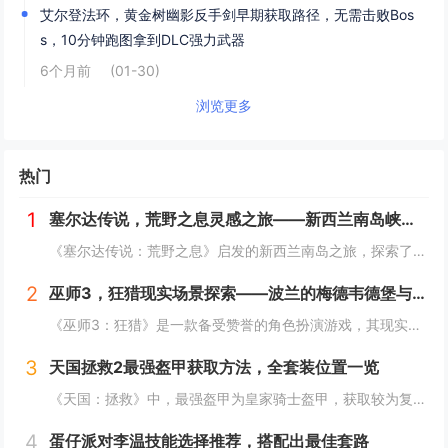
艾尔登法环，黄金树幽影反手剑早期获取路径，无需击败Bos
s，10分钟跑图拿到DLC强力武器
6个月前
(01-30)
浏览更多
热门
1
塞尔达传说，荒野之息灵感之旅——新西兰南岛峡湾探秘与荒野生存体验
《塞尔达传说：荒野之息》启发的新西兰南岛之旅，探索了其壮丽的自然风光与荒野生存体验。在峡湾国家公园，你将亲历游戏般的奇妙景色，从镜面般的湖泊、雄伟的山脉到神秘的森林，每一处都仿佛是游戏中的场景再现。你可以参与野外生存活动，学习采集、搭建庇护...
2
巫师3，狂猎现实场景探索——波兰的梅德韦德堡与温特堡城堡的奇幻之旅
《巫师3：狂猎》是一款备受赞誉的角色扮演游戏，其现实中的灵感来源之一是波兰的梅德韦德堡和温特堡城堡。这两处地点以其独特的中世纪建筑风格和壮丽的自然风光，为游戏营造了奇幻而真实的背景。梅德韦德堡位于波兰南部，拥有悠久的历史和神秘氛围；而温特堡...
3
天国拯救2最强盔甲获取方法，全套装位置一览
《天国：拯救》中，最强盔甲为皇家骑士盔甲，获取较为复杂。首先需完成“皇家侍卫”任务线，帮助亨利成为国王的私人护卫。之后，在王宫内找到盔甲的具体位置，通常藏于密室或特定房间。完成相关任务后，玩家可获得这套顶级装备，大幅提升防御力和战斗能力。游...
4
蛋仔派对李温技能选择推荐，搭配出最佳套路