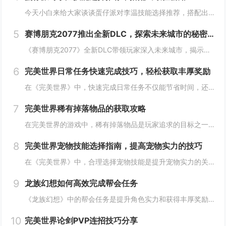
今天小白来给大家谈谈蛋仔派对李温技能选择推荐，搭配出最佳套路，以及蛋仔派对攻略对应的知识点，希望对大家有所帮助，不要忘了收藏本站呢今天给各位分享蛋仔派对李温技能选择推荐，搭配出最佳套路的知识，其中也会对蛋仔派对攻略进行解释，如果能碰巧解决你...
5
赛博朋克2077推出全新DLC，探索未来城市的秘密和新任务
《赛博朋克2077》全新DLC带领玩家深入未来城市，揭示隐藏的秘密并开启一系列新任务。在这一扩展内容中，玩家将有机会探索更多未知区域，体验丰富多彩的剧情，与全新角色互动，进一步丰富游戏世界的沉浸感与可玩性。今天小白来给大家谈谈《赛博朋克20...
6
完美世界日常任务快速完成技巧，轻松获取丰厚奖励
在《完美世界》中，快速完成日常任务不仅能节省时间，还能确保玩家获得丰厚的奖励。合理规划任务路线，优先选择高经验值和金币奖励的任务。利用双倍经验时间进行任务，可以事半功倍。组队完成任务效率更高，特别是对于需要击败强大敌人的任务。不要忘记使用游...
7
完美世界稀有掉落物品的获取攻略
在完美世界的游戏中，稀有掉落物品是玩家追求的目标之一。这些物品通常只能通过特定的活动、副本或怪物获得，且掉落率极低。为了提高获取几率，玩家可以组队参与高难度副本，多次挑战以增加机会；参加限时活动，如节日庆典和特殊任务，这些活动往往会有额外奖...
8
完美世界宠物技能选择指南，提高宠物实力的技巧
在《完美世界》中，合理选择宠物技能是提升宠物实力的关键。优先考虑增强宠物基础属性的技能，如攻击、防御和生命值。根据宠物类型和定位，选择合适的主动或被动技能，如控制、辅助或输出技能。利用宠物技能书升级技能等级，以及通过宠物合成功能优化技能组合...
9
龙族幻想如何高效完成帮会任务
《龙族幻想》中的帮会任务是提升角色实力和获得丰厚奖励的重要途径。要高效完成帮会任务，首先需要合理安排时间，选择高效率的任务组合，如组队完成副本或集体参与帮会活动。利用好帮会资源，如经验药水、加速道具等，可以显著提高任务完成速度。积极与帮会成...
10
完美世界论剑PVP连招技巧分享