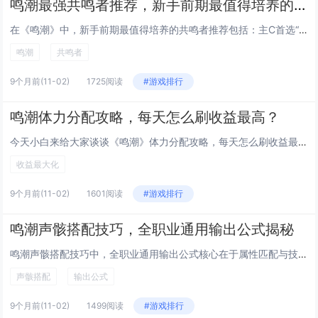
鸣潮最强共鸣者推荐，新手前期最值得培养的角色
在《鸣潮》中，新手前期最值得培养的共鸣者推荐包括：主C首选“焰心”莉亚，拥有高爆发火元素伤害，技能连贯易上手；副C推荐“...
鸣潮
共鸣者
9个月前
(11-02)
1725阅读
#游戏排行
鸣潮体力分配攻略，每天怎么刷收益最高？
今天小白来给大家谈谈《鸣潮》体力分配攻略，每天怎么刷收益最高？，以及潮鸣弦是什么技能对应的知识点，希望对大家有所帮助，不...
收益最大化
9个月前
(11-02)
1601阅读
#游戏排行
鸣潮声骸搭配技巧，全职业通用输出公式揭秘
鸣潮声骸搭配技巧中，全职业通用输出公式核心在于属性匹配与技能协同，玩家需根据角色职业特性选择主属性为暴击、攻击或元素伤害...
声骸搭配
输出公式
9个月前
(11-02)
1499阅读
#游戏排行