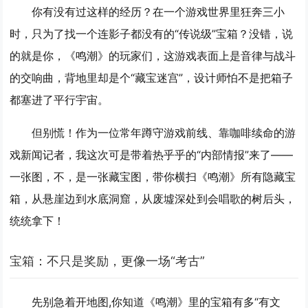
你有没有过这样的经历？在一个游戏世界里狂奔三小
时，只为了找一个连影子都没有的“传说级”宝箱？没错，说
的就是你，《鸣潮》的玩家们，这游戏表面上是音律与战斗
的交响曲，背地里却是个“藏宝迷宫”，设计师怕不是把箱子
都塞进了平行宇宙。
但别慌！作为一位常年蹲守游戏前线、靠咖啡续命的游
戏新闻记者，我这次可是带着热乎乎的“内部情报”来了——
一张图，不，是一张
藏宝图
，带你横扫《鸣潮》所有隐藏宝
箱，从悬崖边到水底洞窟，从废墟深处到会唱歌的树后头，
统统拿下！
宝箱：不只是奖励，更像一场“考古”
先别急着开地图,你知道《鸣潮》里的宝箱有多“有文