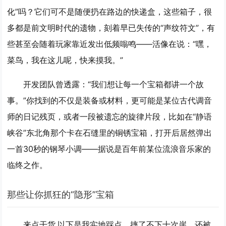
化”吗？它们可不是随便扔在路边的快递盒，这些箱子，很
多都是前文明时代的遗物，刻着早已失传的“声纹符文”，有
些甚至会随着玩家靠近发出低频嗡鸣——活像在说：“嘿，
菜鸟，我在这儿呢，快来摸我。”
开发团队曾透露：“我们想让每一个宝箱都讲一个故
事。”你找到的不仅是装备或材料，更可能是某位古代调音
师的日记残页，或者一段被遗忘的旋律片段，比如在“静语
峡谷”东北角那个卡在石缝里的铜锈宝箱，打开后居然弹出
一首30秒的钢琴小调——据说是百年前某位流浪音乐家的
临终之作。
那些让你抓狂的“隐形”宝箱
来点干货,以下是我实地踩点、摔了不下十次崖、还被