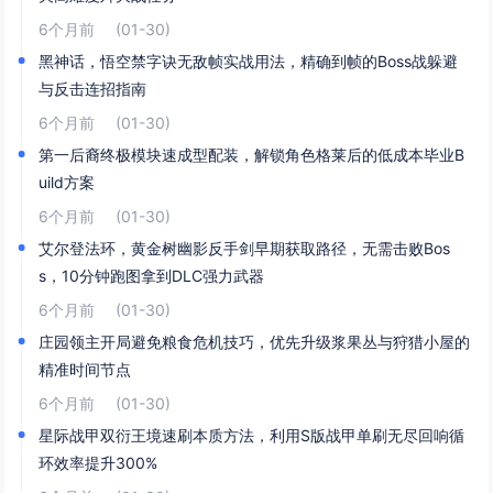
6个月前
(01-30)
黑神话，悟空禁字诀无敌帧实战用法，精确到帧的Boss战躲避
与反击连招指南
6个月前
(01-30)
第一后裔终极模块速成型配装，解锁角色格莱后的低成本毕业B
uild方案
6个月前
(01-30)
艾尔登法环，黄金树幽影反手剑早期获取路径，无需击败Bos
s，10分钟跑图拿到DLC强力武器
6个月前
(01-30)
庄园领主开局避免粮食危机技巧，优先升级浆果丛与狩猎小屋的
精准时间节点
6个月前
(01-30)
星际战甲双衍王境速刷本质方法，利用S版战甲单刷无尽回响循
环效率提升300%