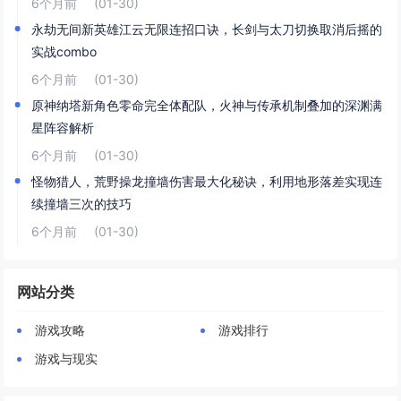
6个月前
(01-30)
永劫无间新英雄江云无限连招口诀，长剑与太刀切换取消后摇的
实战combo
6个月前
(01-30)
原神纳塔新角色零命完全体配队，火神与传承机制叠加的深渊满
星阵容解析
6个月前
(01-30)
怪物猎人，荒野操龙撞墙伤害最大化秘诀，利用地形落差实现连
续撞墙三次的技巧
6个月前
(01-30)
网站分类
游戏攻略
游戏排行
游戏与现实