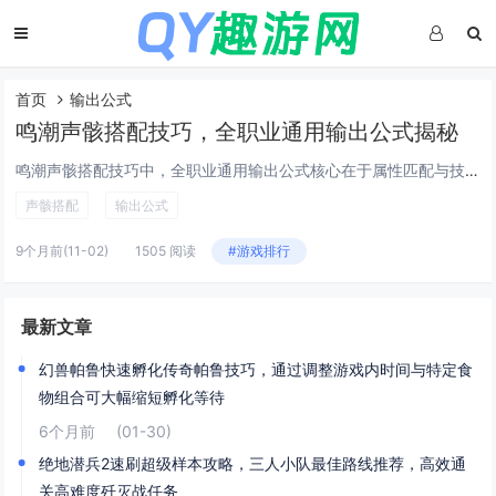
首页
输出公式
鸣潮声骸搭配技巧，全职业通用输出公式揭秘
鸣潮声骸搭配技巧中，全职业通用输出公式核心在于属性匹配与技能协同，玩家需根据角色职业特性选择主属性为暴击、攻击或元素伤害的声骸套装，同时注重副属性的优化，通过激活声骸套装效果，如双件套增伤与四件套爆发强化，可大幅提升输出效率，合理搭配共鸣技...
声骸搭配
输出公式
9个月前
(11-02)
1505 阅读
#游戏排行
最新文章
幻兽帕鲁快速孵化传奇帕鲁技巧，通过调整游戏内时间与特定食
物组合可大幅缩短孵化等待
6个月前
(01-30)
绝地潜兵2速刷超级样本攻略，三人小队最佳路线推荐，高效通
关高难度歼灭战任务