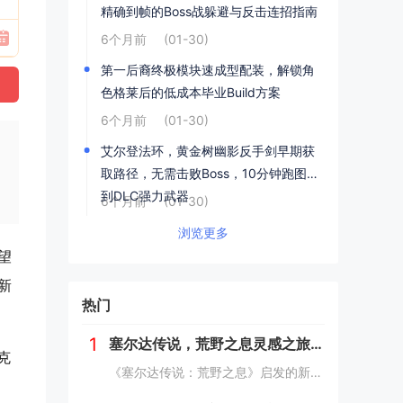
精确到帧的Boss战躲避与反击连招指南
6个月前
(01-30)
第一后裔终极模块速成型配装，解锁角
色格莱后的低成本毕业Build方案
6个月前
(01-30)
艾尔登法环，黄金树幽影反手剑早期获
取路径，无需击败Boss，10分钟跑图拿
到DLC强力武器
6个月前
(01-30)
浏览更多
望
新
热门
1
塞尔达传说，荒野之息灵感之旅——新西兰南岛峡湾探秘与荒野生存体验
克
《塞尔达传说：荒野之息》启发的新西兰南岛之旅，探索了其壮丽的自然风光与荒野生存体验。在峡湾国家公园，你将亲历游戏般的奇妙景色，从镜面般的湖泊、雄伟的山脉到神秘的森林，每一处都仿佛是游戏中的场景再现。你可以参与野外生存活动，学习采集、搭建庇护...