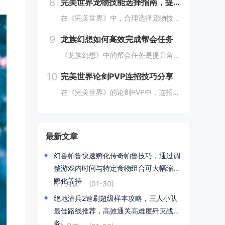
8
完美世界宠物技能选择指南，提高宠物实力的技巧
在《完美世界》中，合理选择宠物技能是提升宠物实力的关键。优先考虑增强宠物基础属性的技能，如攻击、防御和生命值。根据宠物类型和定位，选择合适的主动或被动技能，如控制、辅助或输出技能。利用宠物技能书升级技能等级，以及通过宠物合成功能优化技能组合...
9
龙族幻想如何高效完成帮会任务
《龙族幻想》中的帮会任务是提升角色实力和获得丰厚奖励的重要途径。要高效完成帮会任务，首先需要合理安排时间，选择高效率的任务组合，如组队完成副本或集体参与帮会活动。利用好帮会资源，如经验药水、加速道具等，可以显著提高任务完成速度。积极与帮会成...
10
完美世界论剑PVP连招技巧分享
在《完美世界》的论剑PVP中，连招技巧是取胜的关键。玩家需熟练掌握角色技能的释放顺序与时机，利用控制技能打断对手的攻击节奏，同时保持自身技能的连贯性。合理利用地形和位移技能，可以有效躲避敌方攻击，创造反击机会。了解并针对不同职业的特点制定策...
最新文章
幻兽帕鲁快速孵化传奇帕鲁技巧，通过调
整游戏内时间与特定食物组合可大幅缩短
孵化等待
6个月前
(01-30)
绝地潜兵2速刷超级样本攻略，三人小队
最佳路线推荐，高效通关高难度歼灭战任
务