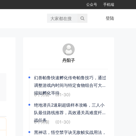
公众号
手机端
登陆
丹阳子
幻兽帕鲁快速孵化传奇帕鲁技巧，通过
调整游戏内时间与特定食物组合可大幅
缩短孵化等待
6个月前
(01-30)
绝地潜兵2速刷超级样本攻略，三人小
队最佳路线推荐，高效通关高难度歼灭
战任务
6个月前
(01-30)
黑神话，悟空禁字诀无敌帧实战用法，