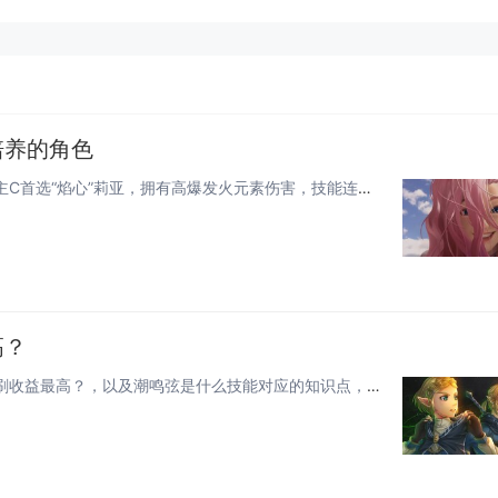
培养的角色
在《鸣潮》中，新手前期最值得培养的共鸣者推荐包括：主C首选“焰心”莉亚，拥有高爆发火元素伤害，技能连贯易上手；副C推荐“...
高？
今天小白来给大家谈谈《鸣潮》体力分配攻略，每天怎么刷收益最高？，以及潮鸣弦是什么技能对应的知识点，希望对大家有所帮助，不...