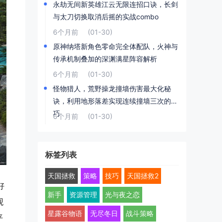
永劫无间新英雄江云无限连招口诀，长剑
与太刀切换取消后摇的实战combo
6个月前
(01-30)
原神纳塔新角色零命完全体配队，火神与
传承机制叠加的深渊满星阵容解析
6个月前
(01-30)
怪物猎人，荒野操龙撞墙伤害最大化秘
诀，利用地形落差实现连续撞墙三次的技
巧
6个月前
(01-30)
标签列表
天国拯救
策略
技巧
天国拯救2
好
新手
资源管理
光与夜之恋
观
星露谷物语
无尽冬日
战斗策略
平