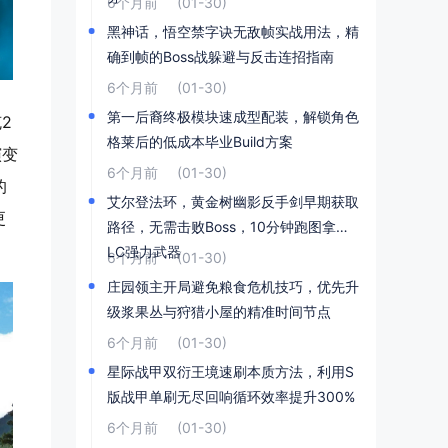
6个月前
(01-30)
黑神话，悟空禁字诀无敌帧实战用法，精
确到帧的Boss战躲避与反击连招指南
6个月前
(01-30)
第一后裔终极模块速成型配装，解锁角色
2
格莱后的低成本毕业Build方案
演变
6个月前
(01-30)
的
艾尔登法环，黄金树幽影反手剑早期获取
更
路径，无需击败Boss，10分钟跑图拿到D
LC强力武器
6个月前
(01-30)
庄园领主开局避免粮食危机技巧，优先升
级浆果丛与狩猎小屋的精准时间节点
6个月前
(01-30)
星际战甲双衍王境速刷本质方法，利用S
版战甲单刷无尽回响循环效率提升300%
6个月前
(01-30)