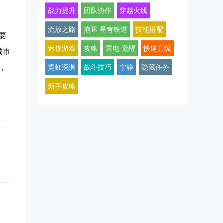
战力提升
团队协作
穿越火线
流放之路
崩坏 星穹铁道
技能搭配
要
迷你游戏
攻略
雷电 觉醒
快速升级
城市
，
霓虹深渊
战斗技巧
宁静
隐藏任务
新手攻略