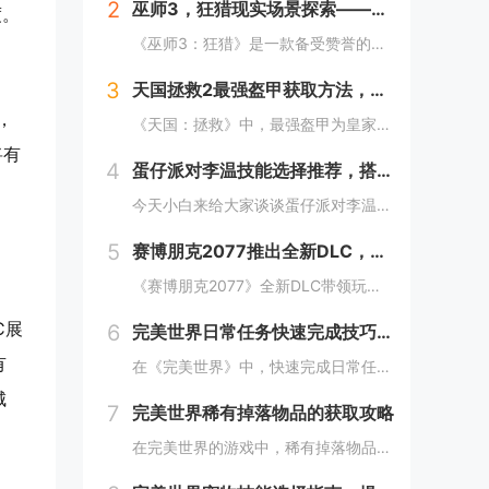
2
巫师3，狂猎现实场景探索——波兰的梅德韦德堡与温特堡城堡的奇幻之旅
度。
《巫师3：狂猎》是一款备受赞誉的角色扮演游戏，其现实中的灵感来源之一是波兰的梅德韦德堡和温特堡城堡。这两处地点以其独特的中世纪建筑风格和壮丽的自然风光，为游戏营造了奇幻而真实的背景。梅德韦德堡位于波兰南部，拥有悠久的历史和神秘氛围；而温特堡...
3
天国拯救2最强盔甲获取方法，全套装位置一览
，
《天国：拯救》中，最强盔甲为皇家骑士盔甲，获取较为复杂。首先需完成“皇家侍卫”任务线，帮助亨利成为国王的私人护卫。之后，在王宫内找到盔甲的具体位置，通常藏于密室或特定房间。完成相关任务后，玩家可获得这套顶级装备，大幅提升防御力和战斗能力。游...
将有
4
蛋仔派对李温技能选择推荐，搭配出最佳套路
，
今天小白来给大家谈谈蛋仔派对李温技能选择推荐，搭配出最佳套路，以及蛋仔派对攻略对应的知识点，希望对大家有所帮助，不要忘了收藏本站呢今天给各位分享蛋仔派对李温技能选择推荐，搭配出最佳套路的知识，其中也会对蛋仔派对攻略进行解释，如果能碰巧解决你...
5
赛博朋克2077推出全新DLC，探索未来城市的秘密和新任务
《赛博朋克2077》全新DLC带领玩家深入未来城市，揭示隐藏的秘密并开启一系列新任务。在这一扩展内容中，玩家将有机会探索更多未知区域，体验丰富多彩的剧情，与全新角色互动，进一步丰富游戏世界的沉浸感与可玩性。今天小白来给大家谈谈《赛博朋克20...
C展
6
完美世界日常任务快速完成技巧，轻松获取丰厚奖励
有
在《完美世界》中，快速完成日常任务不仅能节省时间，还能确保玩家获得丰厚的奖励。合理规划任务路线，优先选择高经验值和金币奖励的任务。利用双倍经验时间进行任务，可以事半功倍。组队完成任务效率更高，特别是对于需要击败强大敌人的任务。不要忘记使用游...
城
7
完美世界稀有掉落物品的获取攻略
在完美世界的游戏中，稀有掉落物品是玩家追求的目标之一。这些物品通常只能通过特定的活动、副本或怪物获得，且掉落率极低。为了提高获取几率，玩家可以组队参与高难度副本，多次挑战以增加机会；参加限时活动，如节日庆典和特殊任务，这些活动往往会有额外奖...