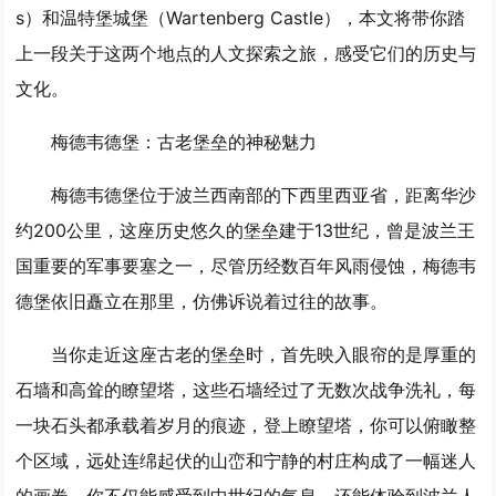
s）和温特堡城堡（Wartenberg Castle），本文将带你踏
上一段关于这两个地点的人文探索之旅，感受它们的历史与
文化。
梅德韦德堡：古老堡垒的神秘魅力
梅德韦德堡位于波兰西南部的下西里西亚省，距离华沙
约200公里，这座历史悠久的堡垒建于13世纪，曾是波兰王
国重要的军事要塞之一，尽管历经数百年风雨侵蚀，梅德韦
德堡依旧矗立在那里，仿佛诉说着过往的故事。
当你走近这座古老的堡垒时，首先映入眼帘的是厚重的
石墙和高耸的瞭望塔，这些石墙经过了无数次战争洗礼，每
一块石头都承载着岁月的痕迹，登上瞭望塔，你可以俯瞰整
个区域，远处连绵起伏的山峦和宁静的村庄构成了一幅迷人