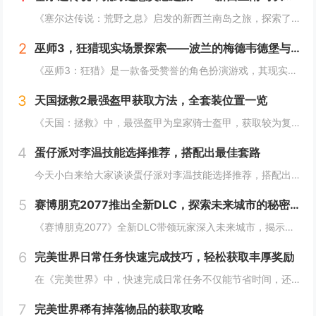
《塞尔达传说：荒野之息》启发的新西兰南岛之旅，探索了其壮丽的自然风光与荒野生存体验。在峡湾国家公园，你将亲历游戏般的奇妙景色，从镜面般的湖泊、雄伟的山脉到神秘的森林，每一处都仿佛是游戏中的场景再现。你可以参与野外生存活动，学习采集、搭建庇护...
2
巫师3，狂猎现实场景探索——波兰的梅德韦德堡与温特堡城堡的奇幻之旅
《巫师3：狂猎》是一款备受赞誉的角色扮演游戏，其现实中的灵感来源之一是波兰的梅德韦德堡和温特堡城堡。这两处地点以其独特的中世纪建筑风格和壮丽的自然风光，为游戏营造了奇幻而真实的背景。梅德韦德堡位于波兰南部，拥有悠久的历史和神秘氛围；而温特堡...
3
天国拯救2最强盔甲获取方法，全套装位置一览
《天国：拯救》中，最强盔甲为皇家骑士盔甲，获取较为复杂。首先需完成“皇家侍卫”任务线，帮助亨利成为国王的私人护卫。之后，在王宫内找到盔甲的具体位置，通常藏于密室或特定房间。完成相关任务后，玩家可获得这套顶级装备，大幅提升防御力和战斗能力。游...
4
蛋仔派对李温技能选择推荐，搭配出最佳套路
今天小白来给大家谈谈蛋仔派对李温技能选择推荐，搭配出最佳套路，以及蛋仔派对攻略对应的知识点，希望对大家有所帮助，不要忘了收藏本站呢今天给各位分享蛋仔派对李温技能选择推荐，搭配出最佳套路的知识，其中也会对蛋仔派对攻略进行解释，如果能碰巧解决你...
5
赛博朋克2077推出全新DLC，探索未来城市的秘密和新任务
《赛博朋克2077》全新DLC带领玩家深入未来城市，揭示隐藏的秘密并开启一系列新任务。在这一扩展内容中，玩家将有机会探索更多未知区域，体验丰富多彩的剧情，与全新角色互动，进一步丰富游戏世界的沉浸感与可玩性。今天小白来给大家谈谈《赛博朋克20...
6
完美世界日常任务快速完成技巧，轻松获取丰厚奖励
在《完美世界》中，快速完成日常任务不仅能节省时间，还能确保玩家获得丰厚的奖励。合理规划任务路线，优先选择高经验值和金币奖励的任务。利用双倍经验时间进行任务，可以事半功倍。组队完成任务效率更高，特别是对于需要击败强大敌人的任务。不要忘记使用游...
7
完美世界稀有掉落物品的获取攻略