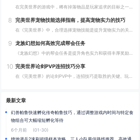
在完美世界的游戏中，稀有掉落物品是玩家追求的目标之一。这些物品通常只能通过特定的活动、副本或怪物获得，且掉落率极低。为了提高获取几率，玩家可以组队参与高难度副本，多次挑战以增加机会；参加限时活动，如节日庆典和特殊任务，这些活动往往会有额外奖...
8
完美世界宠物技能选择指南，提高宠物实力的技巧
在《完美世界》中，合理选择宠物技能是提升宠物实力的关键。优先考虑增强宠物基础属性的技能，如攻击、防御和生命值。根据宠物类型和定位，选择合适的主动或被动技能，如控制、辅助或输出技能。利用宠物技能书升级技能等级，以及通过宠物合成功能优化技能组合...
9
龙族幻想如何高效完成帮会任务
《龙族幻想》中的帮会任务是提升角色实力和获得丰厚奖励的重要途径。要高效完成帮会任务，首先需要合理安排时间，选择高效率的任务组合，如组队完成副本或集体参与帮会活动。利用好帮会资源，如经验药水、加速道具等，可以显著提高任务完成速度。积极与帮会成...
10
完美世界论剑PVP连招技巧分享
在《完美世界》的论剑PVP中，连招技巧是取胜的关键。玩家需熟练掌握角色技能的释放顺序与时机，利用控制技能打断对手的攻击节奏，同时保持自身技能的连贯性。合理利用地形和位移技能，可以有效躲避敌方攻击，创造反击机会。了解并针对不同职业的特点制定策...
最新文章
幻兽帕鲁快速孵化传奇帕鲁技巧，通过调整游戏内时间与特定食
物组合可大幅缩短孵化等待
6个月前
(01-30)
绝地潜兵2速刷超级样本攻略，三人小队最佳路线推荐，高效通