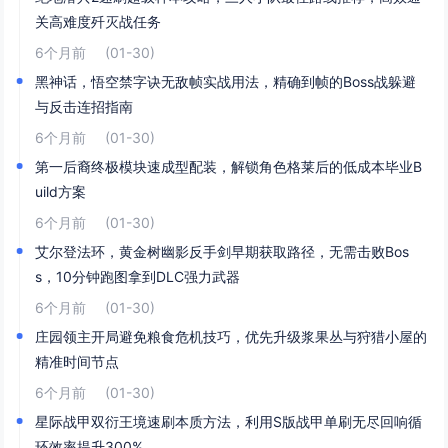
关高难度歼灭战任务
6个月前
(01-30)
黑神话，悟空禁字诀无敌帧实战用法，精确到帧的Boss战躲避
与反击连招指南
6个月前
(01-30)
第一后裔终极模块速成型配装，解锁角色格莱后的低成本毕业B
uild方案
6个月前
(01-30)
艾尔登法环，黄金树幽影反手剑早期获取路径，无需击败Bos
s，10分钟跑图拿到DLC强力武器
6个月前
(01-30)
庄园领主开局避免粮食危机技巧，优先升级浆果丛与狩猎小屋的
精准时间节点
6个月前
(01-30)
星际战甲双衍王境速刷本质方法，利用S版战甲单刷无尽回响循
环效率提升300%