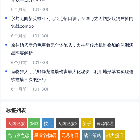
6个月前
(01-30)
永劫无间新英雄江云无限连招口诀，长剑与太刀切换取消后摇的
实战combo
6个月前
(01-30)
原神纳塔新角色零命完全体配队，火神与传承机制叠加的深渊满
星阵容解析
6个月前
(01-30)
怪物猎人，荒野操龙撞墙伤害最大化秘诀，利用地形落差实现连
续撞墙三次的技巧
6个月前
(01-30)
标签列表
天国拯救
策略
技巧
天国拯救2
新手
资源管理
光与夜之恋
星露谷物语
无尽冬日
战斗策略
战力提升