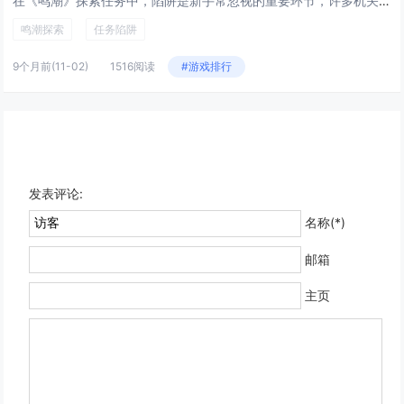
在《鸣潮》探索任务中，陷阱是新手常忽视的重要环节，许多机关看似普通，实则暗藏杀机，如地面裂缝、异常光影或静止的装置，往往...
鸣潮探索
任务陷阱
9个月前
(11-02)
1516阅读
#游戏排行
发表评论:
名称(*)
邮箱
主页