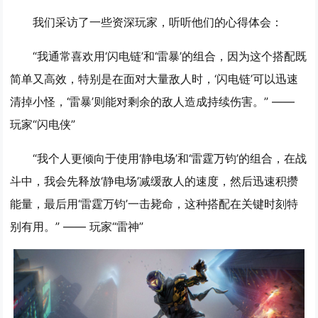
我们采访了一些资深玩家，听听他们的心得体会：
“我通常喜欢用‘闪电链’和‘雷暴’的组合，因为这个搭配既
简单又高效，特别是在面对大量敌人时，‘闪电链’可以迅速
清掉小怪，‘雷暴’则能对剩余的敌人造成持续伤害。” ——
玩家“闪电侠”
“我个人更倾向于使用‘静电场’和‘雷霆万钧’的组合，在战
斗中，我会先释放‘静电场’减缓敌人的速度，然后迅速积攒
能量，最后用‘雷霆万钧’一击毙命，这种搭配在关键时刻特
别有用。” —— 玩家“雷神”