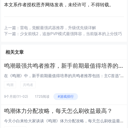
本文系作者授权恩齐网络发表，未经许可，不得转载。
上一篇：
雷电，觉醒最强武器推荐，升级优先级详解
下一篇：
少女前线2，追放PVP模式最强阵容，当前版本的上分技巧
相关文章
鸣潮最强共鸣者推荐，新手前期最值得培养的角色
在《鸣潮》中，新手前期最值得培养的共鸣者推荐包括：主C首选“焰心”莉亚，拥有高爆发火元素伤害，技能连贯易上手；副C推荐“...
鸣潮
共鸣者
9个月前
(11-02)
1725阅读
#游戏排行
鸣潮体力分配攻略，每天怎么刷收益最高？
今天小白来给大家谈谈《鸣潮》体力分配攻略，每天怎么刷收益最高？，以及潮鸣弦是什么技能对应的知识点，希望对大家有所帮助，不...