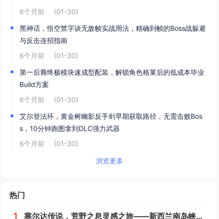
6个月前
(01-30)
黑神话，悟空禁字诀无敌帧实战用法，精确到帧的Boss战躲避
与反击连招指南
6个月前
(01-30)
第一后裔终极模块速成型配装，解锁角色格莱后的低成本毕业
Build方案
6个月前
(01-30)
艾尔登法环，黄金树幽影反手剑早期获取路径，无需击败Bos
s，10分钟跑图拿到DLC强力武器
6个月前
(01-30)
浏览更多
热门
1
塞尔达传说，荒野之息灵感之旅——新西兰南岛峡湾探秘与荒野生存体验