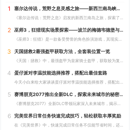
1
塞尔达传说，荒野之息灵感之旅——新西兰南岛峡湾探秘与荒野生存体验
《塞尔达传说：荒野之息》启发的新西兰南岛之旅，探索了其壮丽的自然风光与荒野生存体验。在峡湾国家公园，你将亲历游戏般的奇妙景色，从镜面般的湖泊、雄伟的山脉到神秘的森林，每一处都仿佛是游戏中的场景再现。你可以参与野外生存活动，学习采集、搭建庇护...
2
巫师3，狂猎现实场景探索——波兰的梅德韦德堡与温特堡城堡的奇幻之旅
《巫师3：狂猎》是一款备受赞誉的角色扮演游戏，其现实中的灵感来源之一是波兰的梅德韦德堡和温特堡城堡。这两处地点以其独特的中世纪建筑风格和壮丽的自然风光，为游戏营造了奇幻而真实的背景。梅德韦德堡位于波兰南部，拥有悠久的历史和神秘氛围；而温特堡...
3
天国拯救2最强盔甲获取方法，全套装位置一览
《天国：拯救》中，最强盔甲为皇家骑士盔甲，获取较为复杂。首先需完成“皇家侍卫”任务线，帮助亨利成为国王的私人护卫。之后，在王宫内找到盔甲的具体位置，通常藏于密室或特定房间。完成相关任务后，玩家可获得这套顶级装备，大幅提升防御力和战斗能力。游...
4
蛋仔派对李温技能选择推荐，搭配出最佳套路
今天小白来给大家谈谈蛋仔派对李温技能选择推荐，搭配出最佳套路，以及蛋仔派对攻略对应的知识点，希望对大家有所帮助，不要忘了收藏本站呢今天给各位分享蛋仔派对李温技能选择推荐，搭配出最佳套路的知识，其中也会对蛋仔派对攻略进行解释，如果能碰巧解决你...
5
赛博朋克2077推出全新DLC，探索未来城市的秘密和新任务
《赛博朋克2077》全新DLC带领玩家深入未来城市，揭示隐藏的秘密并开启一系列新任务。在这一扩展内容中，玩家将有机会探索更多未知区域，体验丰富多彩的剧情，与全新角色互动，进一步丰富游戏世界的沉浸感与可玩性。今天小白来给大家谈谈《赛博朋克20...
6
完美世界日常任务快速完成技巧，轻松获取丰厚奖励
在《完美世界》中，快速完成日常任务不仅能节省时间，还能确保玩家获得丰厚的奖励。合理规划任务路线，优先选择高经验值和金币奖励的任务。利用双倍经验时间进行任务，可以事半功倍。组队完成任务效率更高，特别是对于需要击败强大敌人的任务。不要忘记使用游...