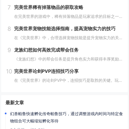
7
完美世界稀有掉落物品的获取攻略
在完美世界的游戏中，稀有掉落物品是玩家追求的目标之一。这些物品通常只能通过特定的活动、副本或怪物获得，且掉落率极低。为了提高获取几率，玩家可以组队参与高难度副本，多次挑战以增加机会；参加限时活动，如节日庆典和特殊任务，这些活动往往会有额外奖...
8
完美世界宠物技能选择指南，提高宠物实力的技巧
在《完美世界》中，合理选择宠物技能是提升宠物实力的关键。优先考虑增强宠物基础属性的技能，如攻击、防御和生命值。根据宠物类型和定位，选择合适的主动或被动技能，如控制、辅助或输出技能。利用宠物技能书升级技能等级，以及通过宠物合成功能优化技能组合...
9
龙族幻想如何高效完成帮会任务
《龙族幻想》中的帮会任务是提升角色实力和获得丰厚奖励的重要途径。要高效完成帮会任务，首先需要合理安排时间，选择高效率的任务组合，如组队完成副本或集体参与帮会活动。利用好帮会资源，如经验药水、加速道具等，可以显著提高任务完成速度。积极与帮会成...
10
完美世界论剑PVP连招技巧分享
在《完美世界》的论剑PVP中，连招技巧是取胜的关键。玩家需熟练掌握角色技能的释放顺序与时机，利用控制技能打断对手的攻击节奏，同时保持自身技能的连贯性。合理利用地形和位移技能，可以有效躲避敌方攻击，创造反击机会。了解并针对不同职业的特点制定策...
最新文章
幻兽帕鲁快速孵化传奇帕鲁技巧，通过调整游戏内时间与特定食
物组合可大幅缩短孵化等待