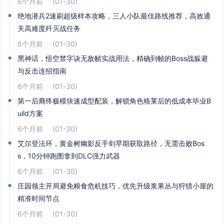
6个月前
(01-30)
绝地潜兵2速刷超级样本攻略，三人小队最佳路线推荐，高效通
关高难度歼灭战任务
6个月前
(01-30)
黑神话，悟空禁字诀无敌帧实战用法，精确到帧的Boss战躲避
与反击连招指南
6个月前
(01-30)
第一后裔终极模块速成型配装，解锁角色格莱后的低成本毕业B
uild方案
6个月前
(01-30)
艾尔登法环，黄金树幽影反手剑早期获取路径，无需击败Bos
s，10分钟跑图拿到DLC强力武器
6个月前
(01-30)
庄园领主开局避免粮食危机技巧，优先升级浆果丛与狩猎小屋的
精准时间节点
6个月前
(01-30)