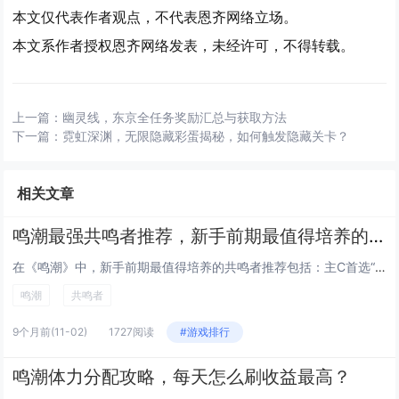
本文仅代表作者观点，不代表恩齐网络立场。
本文系作者授权恩齐网络发表，未经许可，不得转载。
上一篇：
幽灵线，东京全任务奖励汇总与获取方法
下一篇：
霓虹深渊，无限隐藏彩蛋揭秘，如何触发隐藏关卡？
相关文章
鸣潮最强共鸣者推荐，新手前期最值得培养的角色
在《鸣潮》中，新手前期最值得培养的共鸣者推荐包括：主C首选“焰心”莉亚，拥有高爆发火元素伤害，技能连贯易上手；副C推荐“...
鸣潮
共鸣者
9个月前
(11-02)
1727阅读
#游戏排行
鸣潮体力分配攻略，每天怎么刷收益最高？