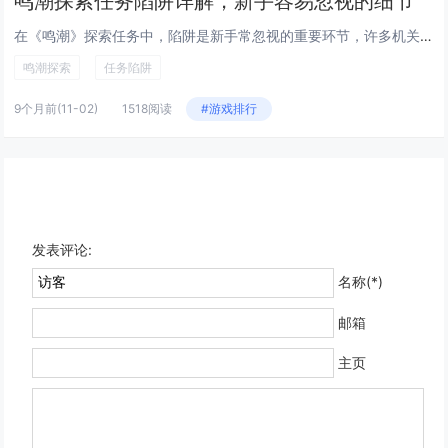
鸣潮探索任务陷阱详解，新手容易忽视的细节
在《鸣潮》探索任务中，陷阱是新手常忽视的重要环节，许多机关看似普通，实则暗藏杀机，如地面裂缝、异常光影或静止的装置，往往...
鸣潮探索
任务陷阱
9个月前
(11-02)
1518阅读
#游戏排行
发表评论:
名称(*)
邮箱
主页