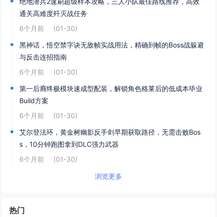
绝地潜兵2速刷超级样本攻略，三人小队最佳路线推荐，高效
通关高难度歼灭战任务
6个月前
(01-30)
黑神话，悟空禁字诀无敌帧实战用法，精确到帧的Boss战躲避
与反击连招指南
6个月前
(01-30)
第一后裔终极模块速成型配装，解锁角色格莱后的低成本毕业
Build方案
6个月前
(01-30)
艾尔登法环，黄金树幽影反手剑早期获取路径，无需击败Bos
s，10分钟跑图拿到DLC强力武器
6个月前
(01-30)
浏览更多
热门