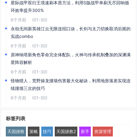
星际战甲双衍王境速刷本质方法，利用S版战甲单刷无尽回响循
环效率提升300%
6个月前
(01-30)
永劫无间新英雄江云无限连招口诀，长剑与太刀切换取消后摇的
实战combo
6个月前
(01-30)
原神纳塔新角色零命完全体配队，火神与传承机制叠加的深渊满
星阵容解析
6个月前
(01-30)
怪物猎人，荒野操龙撞墙伤害最大化秘诀，利用地形落差实现连
续撞墙三次的技巧
6个月前
(01-30)
标签列表
天国拯救
策略
技巧
天国拯救2
新手
资源管理