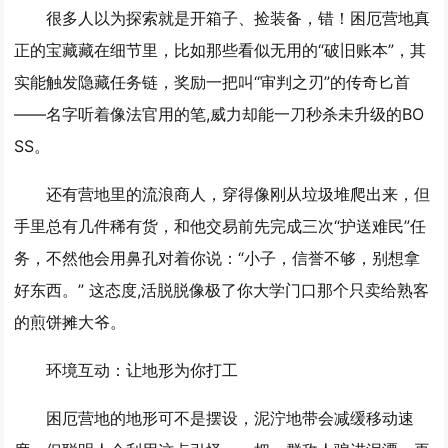
很多人以为探索就是开箱子、捡装备，错！困厄营地真
正的宝藏藏在细节里，比如那些看似无用的“破旧账本”，其
实能触发隐藏任务链，奖励一把叫“审判之刃”的传奇匕首
——名字听着像法官用的笔,威力却能一刀秒杀未升级的BO
SS。
还有营地里的流浪商人，穿得像刚从垃圾堆爬出来，但
手里总有几件稀有货，和他交易前先完成三次“护送难民”任
务，不然他会用鼻孔对着你说：“小子，信誉不够，别想拿
好东西。” 这态度,活脱脱像极了你大学门口那个只卖给熟客
的煎饼摊大爷。
环境互动：让地形为你打工
困厄营地的地形可不是摆设，泥泞地带会减缓移动速