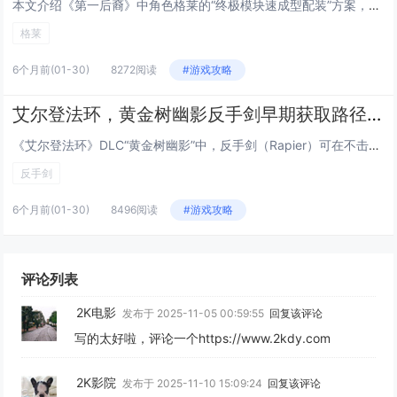
本文介绍《第一后裔》中角色格莱的“终极模块速成型配装”方案，主打低成本、高效率达成毕业强度，该Build围绕格莱的高机动...
格莱
6个月前
(01-30)
8272阅读
#游戏攻略
艾尔登法环，黄金树幽影反手剑早期获取路径，无需击败Boss，10分钟跑图拿到DLC强力武器
《艾尔登法环》DLC“黄金树幽影”中，反手剑（Rapier）可在不击败任何Boss的前提下，通过约10分钟的高效跑图流程...
反手剑
6个月前
(01-30)
8496阅读
#游戏攻略
评论列表
2K电影
发布于 2025-11-05 00:59:55
回复该评论
写的太好啦，评论一个https://www.2kdy.com
2K影院
发布于 2025-11-10 15:09:24
回复该评论