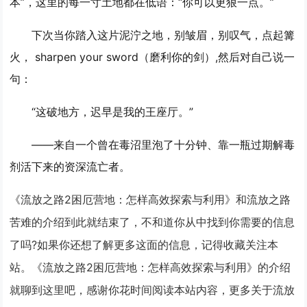
本”，这里的每一寸土地都在低语：“你可以更狠一点。”
下次当你踏入这片泥泞之地，别皱眉，别叹气，点起篝
火， sharpen your sword（磨利你的剑）,然后对自己说一
句：
“这破地方，迟早是我的王座厅。”
——来自一个曾在毒沼里泡了十分钟、靠一瓶过期解毒
剂活下来的资深流亡者。
《流放之路2困厄营地：怎样高效探索与利用》和流放之路
苦难的介绍到此就结束了，不和道你从中找到你需要的信息
了吗?如果你还想了解更多这面的信息，记得收藏关注本
站。《流放之路2困厄营地：怎样高效探索与利用》的介绍
就聊到这里吧，感谢你花时间阅读本站内容，更多关于流放