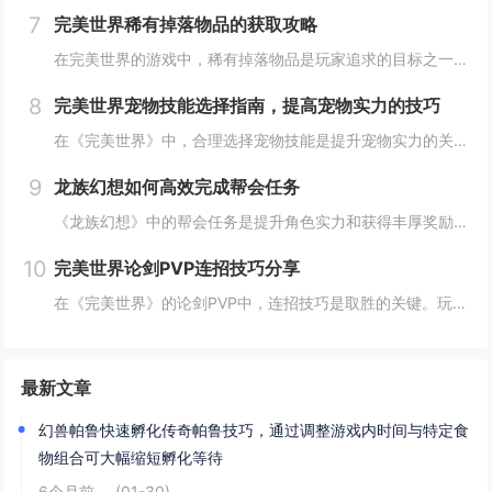
7
完美世界稀有掉落物品的获取攻略
在完美世界的游戏中，稀有掉落物品是玩家追求的目标之一。这些物品通常只能通过特定的活动、副本或怪物获得，且掉落率极低。为了提高获取几率，玩家可以组队参与高难度副本，多次挑战以增加机会；参加限时活动，如节日庆典和特殊任务，这些活动往往会有额外奖...
8
完美世界宠物技能选择指南，提高宠物实力的技巧
在《完美世界》中，合理选择宠物技能是提升宠物实力的关键。优先考虑增强宠物基础属性的技能，如攻击、防御和生命值。根据宠物类型和定位，选择合适的主动或被动技能，如控制、辅助或输出技能。利用宠物技能书升级技能等级，以及通过宠物合成功能优化技能组合...
9
龙族幻想如何高效完成帮会任务
《龙族幻想》中的帮会任务是提升角色实力和获得丰厚奖励的重要途径。要高效完成帮会任务，首先需要合理安排时间，选择高效率的任务组合，如组队完成副本或集体参与帮会活动。利用好帮会资源，如经验药水、加速道具等，可以显著提高任务完成速度。积极与帮会成...
10
完美世界论剑PVP连招技巧分享
在《完美世界》的论剑PVP中，连招技巧是取胜的关键。玩家需熟练掌握角色技能的释放顺序与时机，利用控制技能打断对手的攻击节奏，同时保持自身技能的连贯性。合理利用地形和位移技能，可以有效躲避敌方攻击，创造反击机会。了解并针对不同职业的特点制定策...
最新文章
幻兽帕鲁快速孵化传奇帕鲁技巧，通过调整游戏内时间与特定食
物组合可大幅缩短孵化等待
6个月前
(01-30)