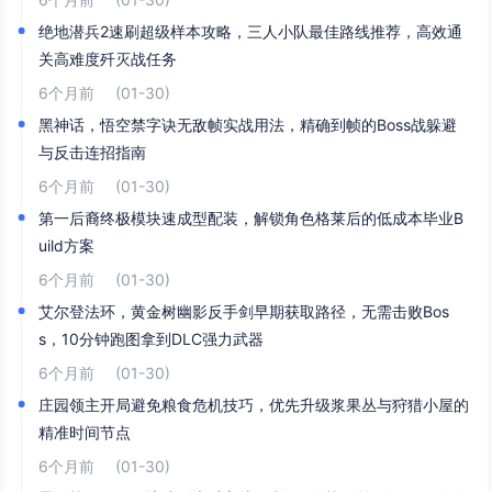
绝地潜兵2速刷超级样本攻略，三人小队最佳路线推荐，高效通
关高难度歼灭战任务
6个月前
(01-30)
黑神话，悟空禁字诀无敌帧实战用法，精确到帧的Boss战躲避
与反击连招指南
6个月前
(01-30)
第一后裔终极模块速成型配装，解锁角色格莱后的低成本毕业B
uild方案
6个月前
(01-30)
艾尔登法环，黄金树幽影反手剑早期获取路径，无需击败Bos
s，10分钟跑图拿到DLC强力武器
6个月前
(01-30)
庄园领主开局避免粮食危机技巧，优先升级浆果丛与狩猎小屋的
精准时间节点
6个月前
(01-30)