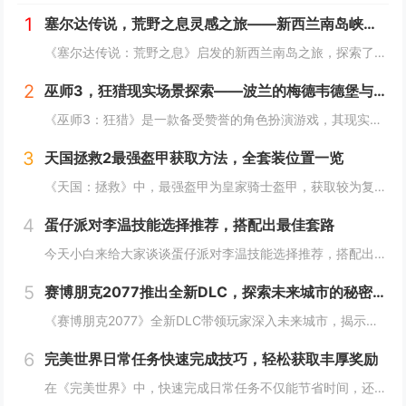
1
塞尔达传说，荒野之息灵感之旅——新西兰南岛峡湾探秘与荒野生存体验
《塞尔达传说：荒野之息》启发的新西兰南岛之旅，探索了其壮丽的自然风光与荒野生存体验。在峡湾国家公园，你将亲历游戏般的奇妙景色，从镜面般的湖泊、雄伟的山脉到神秘的森林，每一处都仿佛是游戏中的场景再现。你可以参与野外生存活动，学习采集、搭建庇护...
2
巫师3，狂猎现实场景探索——波兰的梅德韦德堡与温特堡城堡的奇幻之旅
《巫师3：狂猎》是一款备受赞誉的角色扮演游戏，其现实中的灵感来源之一是波兰的梅德韦德堡和温特堡城堡。这两处地点以其独特的中世纪建筑风格和壮丽的自然风光，为游戏营造了奇幻而真实的背景。梅德韦德堡位于波兰南部，拥有悠久的历史和神秘氛围；而温特堡...
3
天国拯救2最强盔甲获取方法，全套装位置一览
《天国：拯救》中，最强盔甲为皇家骑士盔甲，获取较为复杂。首先需完成“皇家侍卫”任务线，帮助亨利成为国王的私人护卫。之后，在王宫内找到盔甲的具体位置，通常藏于密室或特定房间。完成相关任务后，玩家可获得这套顶级装备，大幅提升防御力和战斗能力。游...
4
蛋仔派对李温技能选择推荐，搭配出最佳套路
今天小白来给大家谈谈蛋仔派对李温技能选择推荐，搭配出最佳套路，以及蛋仔派对攻略对应的知识点，希望对大家有所帮助，不要忘了收藏本站呢今天给各位分享蛋仔派对李温技能选择推荐，搭配出最佳套路的知识，其中也会对蛋仔派对攻略进行解释，如果能碰巧解决你...
5
赛博朋克2077推出全新DLC，探索未来城市的秘密和新任务
《赛博朋克2077》全新DLC带领玩家深入未来城市，揭示隐藏的秘密并开启一系列新任务。在这一扩展内容中，玩家将有机会探索更多未知区域，体验丰富多彩的剧情，与全新角色互动，进一步丰富游戏世界的沉浸感与可玩性。今天小白来给大家谈谈《赛博朋克20...
6
完美世界日常任务快速完成技巧，轻松获取丰厚奖励
在《完美世界》中，快速完成日常任务不仅能节省时间，还能确保玩家获得丰厚的奖励。合理规划任务路线，优先选择高经验值和金币奖励的任务。利用双倍经验时间进行任务，可以事半功倍。组队完成任务效率更高，特别是对于需要击败强大敌人的任务。不要忘记使用游...