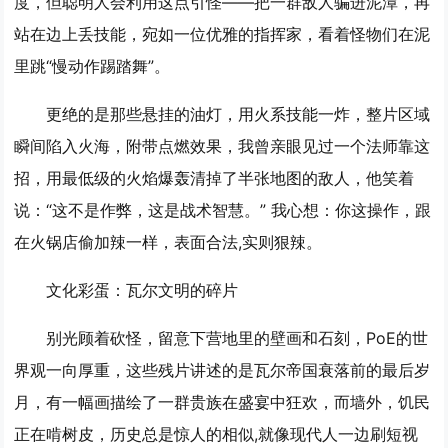
度，但聪明人会利用这点引怪——把一群敌人骗进泥潭，再
站在边上丢技能，宛如一位优雅的指挥家，看着怪物们在泥
里跳“慢动作踢踏舞”。
更绝的是那些悬挂的油灯，用火系技能一炸，整片区域
瞬间陷入火海，附带点燃效果，我曾亲眼见过一个法师靠这
招，用最低级的火焰爆轰清掉了半张地图的敌人，他笑着
说：“这不是作弊，这是战术智慧。” 我心想：你这操作，跟
在火锅店偷加辣一样，表面合法,实则狠辣。
文化彩蛋：瓦尔文明的碎片
别光顾着砍怪，留意下营地里的壁画和石刻，PoE的世
界观一向厚重，这些残片讲述的是瓦尔帝国衰落前的最后岁
月，有一幅画描绘了一群贵族在盛宴中狂欢，而墙外，饥民
正在啃树皮，历史总是惊人的相似,就像现代人一边刷短视