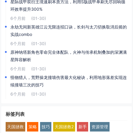
星际战甲双衍王境速刷本质方法，利用S版战甲单刷无尽回响循
环效率提升300%
6个月前
(01-30)
永劫无间新英雄江云无限连招口诀，长剑与太刀切换取消后摇的
实战combo
6个月前
(01-30)
原神纳塔新角色零命完全体配队，火神与传承机制叠加的深渊满
星阵容解析
6个月前
(01-30)
怪物猎人，荒野操龙撞墙伤害最大化秘诀，利用地形落差实现连
续撞墙三次的技巧
6个月前
(01-30)
标签列表
天国拯救
策略
技巧
天国拯救2
新手
资源管理