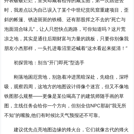
外表破破烂烂，里头却藏着祖传的藏宝图，第一次踏进去
时，我差点以为自己误入了某个中世纪贫民窟重建项目，歪
斜的帐篷、锈迹斑斑的铁桶、还有那股挥之不去的“死亡与
泡面混合味儿”，让人只想快点跑路，可你知道吗？这片荒
凉之地，其实是通往后期财富与力量的跳板，只要你别像我
朋友小杰那样，一头扎进毒沼里还喊着“这水看起来挺清！”
初探营地：别当“开门即死”型选手
刚落地困厄营地，别急着冲进黑暗深处，先稳住，深呼
吸，观察四周，这地方的地图设计得像个迷宫，但又不像地
铁图那么规整——更像是某位喝高了的建筑师随手画的草
图，主线任务会给你一个方向，但别全信NPC那副“我无所
不知”的嘴脸,他们有时候比天气预报还不可靠。
建议优先点亮地图边缘的烽火台，它们就像古代的烽火