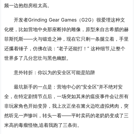
频一边抱怨房租太高。
开发者Grinding Gear Games（G2G）很爱埋这种文
化梗，比如营地中央那座断掉的雕像，原型来自古希腊的赫
菲斯托斯——火与锻造之神，现在它只剩一条腿立着，手里
还攥着锤子，仿佛在说：“老子还能打！” 这种细节,让整个
世界多了几分悲壮与黑色幽默。
意外转折：你以为的安全区可能是陷阱
最坑新手的一点是：营地中心的“安全区”并不绝对安
全，在特定剧情节点后，一场突如其来的瘟疫事件会让所有
非玩家角色开始变异，我上次正坐在篝火边吃虚拟烤肉，突
然听见一声惨叫，转头一看——平时卖药的老奶奶变成了三
米高的毒瘤怪物,追着我跑了三条街。