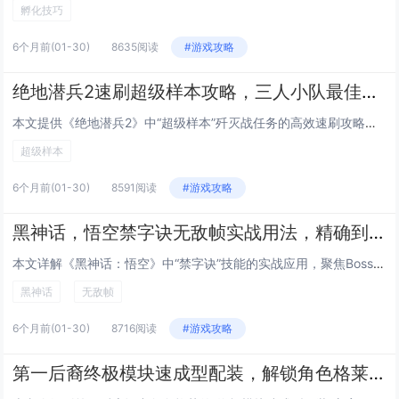
孵化技巧
6个月前
(01-30)
8635阅读
#游戏攻略
绝地潜兵2速刷超级样本攻略，三人小队最佳路线推荐，高效通关高难度歼灭战任务
本文提供《绝地潜兵2》中“超级样本”歼灭战任务的高效速刷攻略，聚焦三人小队协同作战，推荐最优路线：开局直取西北主样本点，...
超级样本
6个月前
(01-30)
8591阅读
#游戏攻略
黑神话，悟空禁字诀无敌帧实战用法，精确到帧的Boss战躲避与反击连招指南
本文详解《黑神话：悟空》中“禁字诀”技能的实战应用，聚焦Boss战中的无敌帧机制，通过逐帧分析，指出禁字诀在释放瞬间（第...
黑神话
无敌帧
6个月前
(01-30)
8716阅读
#游戏攻略
第一后裔终极模块速成型配装，解锁角色格莱后的低成本毕业Build方案