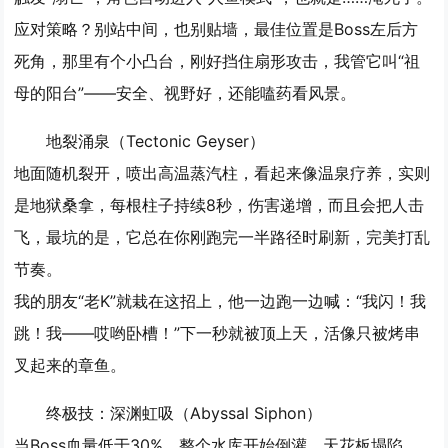
应对策略？别站中间，也别贴墙，最佳位置是Boss左后方
死角，那里有个小凸台，刚好挡住扇形攻击，我管它叫“祖
母的阳台”——安全、视野好，还能嗑药看风景。
地裂涌泉（Tectonic Geyser）
地面随机裂开，喷出高温蒸汽柱，看起来像温泉疗养，实则
是地狱桑拿，每根柱子持续8秒，伤害递增，而且会把人击
飞，最坑的是，它总在你刚跑完一半路径时刷新，完美打乱
节奏。
我的朋友“老K”就栽在这招上，他一边跑一边喊：“我闪！我
跳！我——哎哟卧槽！”下一秒就被顶上天，活像只被烤串
叉起来的章鱼。
终极技：深渊虹吸（Abyssal Siphon）
当Boss血量低于30%，整个水库开始倒灌，天花板塌陷，