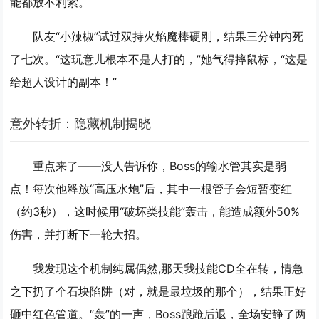
能都放不利索。
队友“小辣椒”试过双持火焰魔棒硬刚，结果三分钟内死
了七次。“这玩意儿根本不是人打的，”她气得摔鼠标，“这是
给超人设计的副本！”
意外转折：隐藏机制揭晓
重点来了——没人告诉你，Boss的输水管其实是弱
点！每次他释放“高压水炮”后，其中一根管子会短暂变红
（约3秒），这时候用“破坏类技能”轰击，能造成额外50%
伤害，并打断下一轮大招。
我发现这个机制纯属偶然,那天我技能CD全在转，情急
之下扔了个石块陷阱（对，就是最垃圾的那个），结果正好
砸中红色管道。“轰”的一声，Boss踉跄后退，全场安静了两