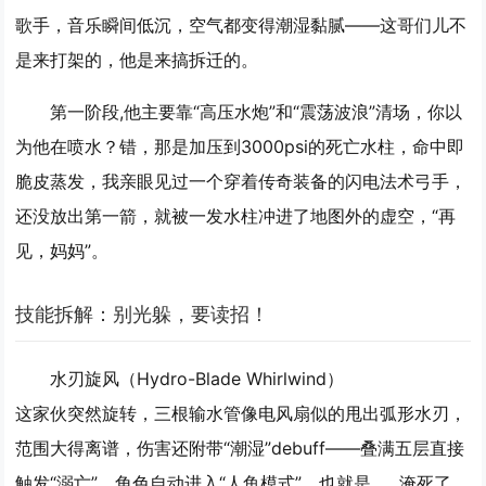
歌手，音乐瞬间低沉，空气都变得潮湿黏腻——这哥们儿不
是来打架的，他是来搞拆迁的。
第一阶段,他主要靠“高压水炮”和“震荡波浪”清场，你以
为他在喷水？错，那是加压到3000psi的死亡水柱，命中即
脆皮蒸发，我亲眼见过一个穿着传奇装备的闪电法术弓手，
还没放出第一箭，就被一发水柱冲进了地图外的虚空，“再
见，妈妈”。
技能拆解：别光躲，要读招！
水刃旋风（Hydro-Blade Whirlwind）
这家伙突然旋转，三根输水管像电风扇似的甩出弧形水刃，
范围大得离谱，伤害还附带“潮湿”debuff——叠满五层直接
触发“溺亡”，角色自动进入“人鱼模式”，也就是……淹死了。