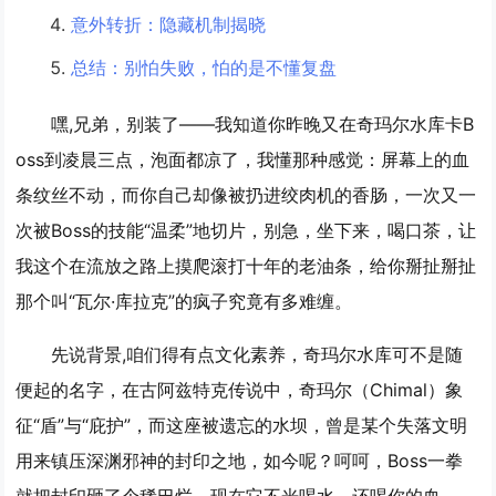
意外转折：隐藏机制揭晓
总结：别怕失败，怕的是不懂复盘
嘿,兄弟，别装了——我知道你昨晚又在奇玛尔水库卡B
oss到凌晨三点，泡面都凉了，我懂那种感觉：屏幕上的血
条纹丝不动，而你自己却像被扔进绞肉机的香肠，一次又一
次被Boss的技能“温柔”地切片，别急，坐下来，喝口茶，让
我这个在流放之路上摸爬滚打十年的老油条，给你掰扯掰扯
那个叫“瓦尔·库拉克”的疯子究竟有多难缠。
先说背景,咱们得有点文化素养，奇玛尔水库可不是随
便起的名字，在古阿兹特克传说中，奇玛尔（Chimal）象
征“盾”与“庇护”，而这座被遗忘的水坝，曾是某个失落文明
用来镇压深渊邪神的封印之地，如今呢？呵呵，Boss一拳