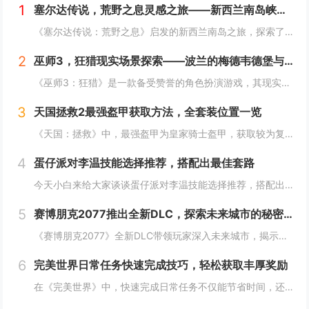
1
塞尔达传说，荒野之息灵感之旅——新西兰南岛峡湾探秘与荒野生存体验
《塞尔达传说：荒野之息》启发的新西兰南岛之旅，探索了其壮丽的自然风光与荒野生存体验。在峡湾国家公园，你将亲历游戏般的奇妙景色，从镜面般的湖泊、雄伟的山脉到神秘的森林，每一处都仿佛是游戏中的场景再现。你可以参与野外生存活动，学习采集、搭建庇护...
2
巫师3，狂猎现实场景探索——波兰的梅德韦德堡与温特堡城堡的奇幻之旅
《巫师3：狂猎》是一款备受赞誉的角色扮演游戏，其现实中的灵感来源之一是波兰的梅德韦德堡和温特堡城堡。这两处地点以其独特的中世纪建筑风格和壮丽的自然风光，为游戏营造了奇幻而真实的背景。梅德韦德堡位于波兰南部，拥有悠久的历史和神秘氛围；而温特堡...
3
天国拯救2最强盔甲获取方法，全套装位置一览
《天国：拯救》中，最强盔甲为皇家骑士盔甲，获取较为复杂。首先需完成“皇家侍卫”任务线，帮助亨利成为国王的私人护卫。之后，在王宫内找到盔甲的具体位置，通常藏于密室或特定房间。完成相关任务后，玩家可获得这套顶级装备，大幅提升防御力和战斗能力。游...
4
蛋仔派对李温技能选择推荐，搭配出最佳套路
今天小白来给大家谈谈蛋仔派对李温技能选择推荐，搭配出最佳套路，以及蛋仔派对攻略对应的知识点，希望对大家有所帮助，不要忘了收藏本站呢今天给各位分享蛋仔派对李温技能选择推荐，搭配出最佳套路的知识，其中也会对蛋仔派对攻略进行解释，如果能碰巧解决你...
5
赛博朋克2077推出全新DLC，探索未来城市的秘密和新任务
《赛博朋克2077》全新DLC带领玩家深入未来城市，揭示隐藏的秘密并开启一系列新任务。在这一扩展内容中，玩家将有机会探索更多未知区域，体验丰富多彩的剧情，与全新角色互动，进一步丰富游戏世界的沉浸感与可玩性。今天小白来给大家谈谈《赛博朋克20...
6
完美世界日常任务快速完成技巧，轻松获取丰厚奖励
在《完美世界》中，快速完成日常任务不仅能节省时间，还能确保玩家获得丰厚的奖励。合理规划任务路线，优先选择高经验值和金币奖励的任务。利用双倍经验时间进行任务，可以事半功倍。组队完成任务效率更高，特别是对于需要击败强大敌人的任务。不要忘记使用游...