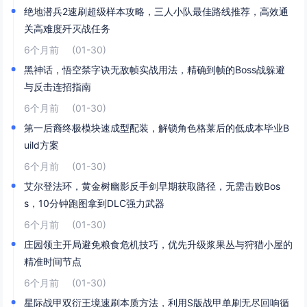
绝地潜兵2速刷超级样本攻略，三人小队最佳路线推荐，高效通
关高难度歼灭战任务
6个月前
(01-30)
黑神话，悟空禁字诀无敌帧实战用法，精确到帧的Boss战躲避
与反击连招指南
6个月前
(01-30)
第一后裔终极模块速成型配装，解锁角色格莱后的低成本毕业B
uild方案
6个月前
(01-30)
艾尔登法环，黄金树幽影反手剑早期获取路径，无需击败Bos
s，10分钟跑图拿到DLC强力武器
6个月前
(01-30)
庄园领主开局避免粮食危机技巧，优先升级浆果丛与狩猎小屋的
精准时间节点
6个月前
(01-30)
星际战甲双衍王境速刷本质方法，利用S版战甲单刷无尽回响循