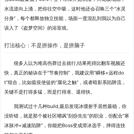
水流逆向上涌，把你往空中吸，这时他还会召唤三个“水灵
分身”，每个都释放独立技能，场面一度混乱到我以为自己
误入了《盗梦空间》的浴室戏。
打法核心：不是拼操作，是拼脑子
很多人以为堆高伤莽过去就行,结果死得比翻车视频还
快，真正的秘诀在于“节奏控制”，我建议用“瞬移+远程do
t”组合，比如瘟疫使徒的“腐化之触”，或者暗影系陷阱流，
关键不是打得多猛，而是打得准、退得快。
我测试过十几种build,最后发现
冰缓射手
居然最稳，你
没听错，就是那个被社区嘲讽“刮痧先生”的职业，但配合“寒
冰脉冲+减速陷阱”，你能把Boss变成滑冰选手，摔得连技