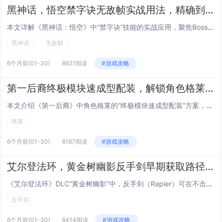
黑神话，悟空禁字诀无敌帧实战用法，精确到帧的Boss战躲避与反击连招指南
本文详解《黑神话：悟空》中“禁字诀”技能的实战应用，聚焦Boss战中的无敌帧机制，通过逐帧分析，指出禁字诀在释放瞬间（第...
黑神话
无敌帧
6个月前
(01-30)
8621阅读
#游戏攻略
第一后裔终极模块速成型配装，解锁角色格莱后的低成本毕业Build方案
本文介绍《第一后裔》中角色格莱的“终极模块速成型配装”方案，主打低成本、高效率达成毕业强度，该Build围绕格莱的高机动...
格莱
6个月前
(01-30)
8187阅读
#游戏攻略
艾尔登法环，黄金树幽影反手剑早期获取路径，无需击败Boss，10分钟跑图拿到DLC强力武器
《艾尔登法环》DLC“黄金树幽影”中，反手剑（Rapier）可在不击败任何Boss的前提下，通过约10分钟的高效跑图流程...
反手剑
6个月前
(01-30)
8414阅读
#游戏攻略