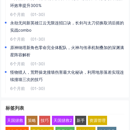
环效率提升300%
6个月前
(01-30)
永劫无间新英雄江云无限连招口诀，长剑与太刀切换取消后摇的
实战combo
6个月前
(01-30)
原神纳塔新角色零命完全体配队，火神与传承机制叠加的深渊满
星阵容解析
6个月前
(01-30)
怪物猎人，荒野操龙撞墙伤害最大化秘诀，利用地形落差实现连
续撞墙三次的技巧
6个月前
(01-30)
标签列表
天国拯救
策略
技巧
天国拯救2
新手
资源管理