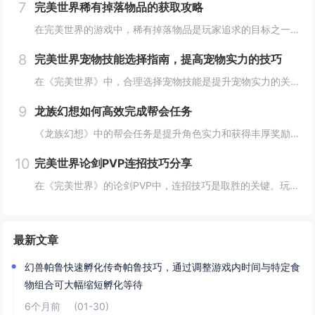
7
完美世界稀有掉落物品的获取攻略
在完美世界的游戏中，稀有掉落物品是玩家追求的目标之一。这些物品通常只能通过特定的活动、副本或怪物获得，且掉落率极低。为了提高获取几率，玩家可以组队参与高难度副本，多次挑战以增加机会；参加限时活动，如节日庆典和特殊任务，这些活动往往会有额外奖...
8
完美世界宠物技能选择指南，提高宠物实力的技巧
在《完美世界》中，合理选择宠物技能是提升宠物实力的关键。优先考虑增强宠物基础属性的技能，如攻击、防御和生命值。根据宠物类型和定位，选择合适的主动或被动技能，如控制、辅助或输出技能。利用宠物技能书升级技能等级，以及通过宠物合成功能优化技能组合...
9
龙族幻想如何高效完成帮会任务
《龙族幻想》中的帮会任务是提升角色实力和获得丰厚奖励的重要途径。要高效完成帮会任务，首先需要合理安排时间，选择高效率的任务组合，如组队完成副本或集体参与帮会活动。利用好帮会资源，如经验药水、加速道具等，可以显著提高任务完成速度。积极与帮会成...
10
完美世界论剑PVP连招技巧分享
在《完美世界》的论剑PVP中，连招技巧是取胜的关键。玩家需熟练掌握角色技能的释放顺序与时机，利用控制技能打断对手的攻击节奏，同时保持自身技能的连贯性。合理利用地形和位移技能，可以有效躲避敌方攻击，创造反击机会。了解并针对不同职业的特点制定策...
最新文章
幻兽帕鲁快速孵化传奇帕鲁技巧，通过调整游戏内时间与特定食
物组合可大幅缩短孵化等待
6个月前
(01-30)