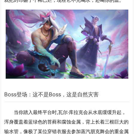
就把封印砸了个稀巴烂，现在它不光喝水，还喝你的血。
Boss登场：这不是Boss，这是自然灾害
当你踏入最终平台时,瓦尔·库拉克会从水底缓缓升起，
浑身覆盖着蓝绿色的苔藓和腐蚀金属，背上长着三根巨大的
输水管，像极了某位穿错衣服去参加蒸汽朋克舞会的重金属