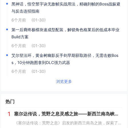
黑神话，悟空禁字诀无敌帧实战用法，精确到帧的Boss战躲避
与反击连招指南
6个月前
(01-30)
第一后裔终极模块速成型配装，解锁角色格莱后的低成本毕业
Build方案
6个月前
(01-30)
艾尔登法环，黄金树幽影反手剑早期获取路径，无需击败Bos
s，10分钟跑图拿到DLC强力武器
6个月前
(01-30)
浏览更多
热门
1
塞尔达传说，荒野之息灵感之旅——新西兰南岛峡湾探秘与荒野生存体验
《塞尔达传说：荒野之息》启发的新西兰南岛之旅，探索了其壮丽的自然风光与荒野生存体验。在峡湾国家公园，你将亲历游戏般的奇妙景色，从镜面般的湖泊、雄伟的山脉到神秘的森林，每一处都仿佛是游戏中的场景再现。你可以参与野外生存活动，学习采集、搭建庇护...