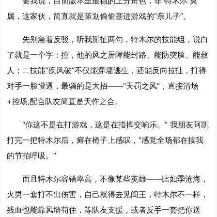
要我说，目前版本里最稳的上分角色，非
特木尔
莫
属，这家伙，简直就是策划偷偷塞进游戏的“亲儿子”。
先别急着反驳，听我掰扯两句，特木尔的技能组，说白
了就是一个字：
控
，他的风之屏障能封路、能防突脸、能救
人；二技能“疾风破”不仅能穿墙逃生，还能反向拉扯，打得
对手一脸懵逼，最骚的是大招——“天罚之风”，直接清场
+控场,配合队友简直是天作之合。
“你这不是在打游戏，这是在指挥交响乐。” 我朋友阿凯
打完一把特木尔后，瘫在椅子上感叹，“感觉全场都在按我
的节拍呼吸。”
而且特木尔容错率高，不像某些英雄——比如季沧海，
火男一套打不出伤害，自己就得去见阎王，特木尔不一样，
残血也能靠风墙苟住，等队友支援，或者反手一套把你送