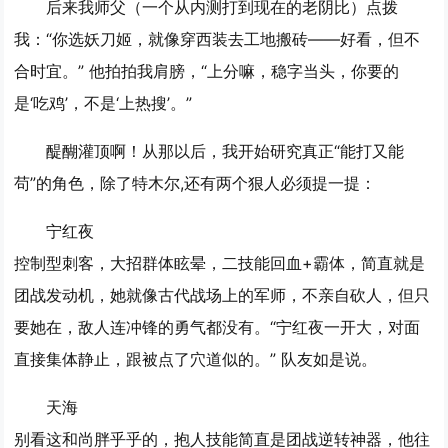
后来我师父（一个从内测打到现在的老阴比）点拨
我：“你选妖刀姬，就像穿西装去工地搬砖——好看，但不
合时宜。” 他拍拍我肩膀，“上分嘛，稳字当头，你要的
是‘吃鸡’，不是‘上热搜’。”
醍醐灌顶啊！从那以后，我开始研究真正“能打又能
苟”的角色，除了特木尔,还有两个狠人必须提一提：
宁红夜
控制型刺客，大招群体眩晕，二技能回血+霸体，简直就是
团战发动机，她就像古代战场上的军师，不亲自砍人，但只
要她在，敌人连冲锋的勇气都没有。“宁红夜一开大，对面
直接集体静止，跟被点了穴道似的。” 队友如是说。
天海
别看这和尚胖乎乎的，抱人技能简直是团战逆转神器，他往