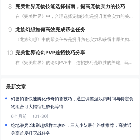
8
完美世界宠物技能选择指南，提高宠物实力的技巧
在《完美世界》中，合理选择宠物技能是提升宠物实力的关键。优先考虑增强宠物基础属性的技能，如攻击、防御和生命值。根据宠物类型和定位，选择合适的主动或被动技能，如控制、辅助或输出技能。利用宠物技能书升级技能等级，以及通过宠物合成功能优化技能组合...
9
龙族幻想如何高效完成帮会任务
《龙族幻想》中的帮会任务是提升角色实力和获得丰厚奖励的重要途径。要高效完成帮会任务，首先需要合理安排时间，选择高效率的任务组合，如组队完成副本或集体参与帮会活动。利用好帮会资源，如经验药水、加速道具等，可以显著提高任务完成速度。积极与帮会成...
10
完美世界论剑PVP连招技巧分享
在《完美世界》的论剑PVP中，连招技巧是取胜的关键。玩家需熟练掌握角色技能的释放顺序与时机，利用控制技能打断对手的攻击节奏，同时保持自身技能的连贯性。合理利用地形和位移技能，可以有效躲避敌方攻击，创造反击机会。了解并针对不同职业的特点制定策...
最新文章
幻兽帕鲁快速孵化传奇帕鲁技巧，通过调整游戏内时间与特定食
物组合可大幅缩短孵化等待
6个月前
(01-30)
绝地潜兵2速刷超级样本攻略，三人小队最佳路线推荐，高效通
关高难度歼灭战任务