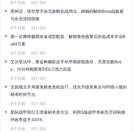
6个月前
(01-30)
黑神话，悟空禁字诀无敌帧实战用法，精确到帧的Boss战躲避
与反击连招指南
6个月前
(01-30)
第一后裔终极模块速成型配装，解锁角色格莱后的低成本毕业B
uild方案
6个月前
(01-30)
艾尔登法环，黄金树幽影反手剑早期获取路径，无需击败Bos
s，10分钟跑图拿到DLC强力武器
6个月前
(01-30)
庄园领主开局避免粮食危机技巧，优先升级浆果丛与狩猎小屋的
精准时间节点
6个月前
(01-30)
星际战甲双衍王境速刷本质方法，利用S版战甲单刷无尽回响循
环效率提升300%
6个月前
(01-30)