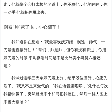
走，他就像个会打太极的老道士，你不攻他，他笑眯眯；你
一动手,他就把你甩出去。
别被“帅”蒙了眼，小心翻车！
我知道你在想啥：“我最喜欢妖刀姬！飘逸！帅气！一
刀暴击直接升仙！” 哥们，帅是帅，但你有没有算过，你用
妖刀姬的时候,平均存活时间是不是比外卖小哥爬六楼还
短？
我试过连续三天拿妖刀姬上分，结果段位没升，心态先
崩了。“我又不是来受气的！”我在语音里咆哮，“凭什么每次
我都快赢了，突然跳出来个和尚把我控住，然后一群人围上
来当火锅涮？”