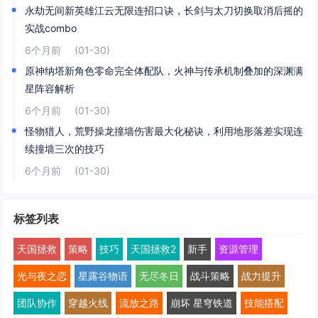
永劫无间新英雄江云无限连招口诀，长剑与太刀切换取消后摇的
实战combo
6个月前
(01-30)
原神纳塔新角色零命完全体配队，火神与传承机制叠加的深渊满
星阵容解析
6个月前
(01-30)
怪物猎人，荒野操龙撞墙伤害最大化秘诀，利用地形落差实现连
续撞墙三次的技巧
6个月前
(01-30)
标签列表
天国拯救
策略
技巧
天国拯救2
新手
资源管理
光与夜之恋
星露谷物语
无尽冬日
战斗策略
战力提升
团队协作
穿越火线
流放之路
崩坏 星穹铁道
技能搭配