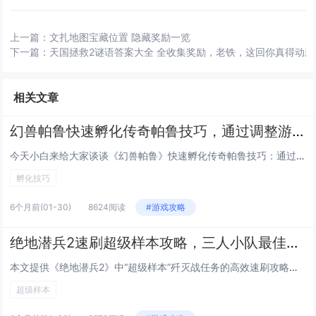
上一篇：
文扎地图宝藏位置 隐藏奖励一览
下一篇：
天国拯救2谜语答案大全 全收集奖励，老铁，这回你真得动
相关文章
幻兽帕鲁快速孵化传奇帕鲁技巧，通过调整游戏内时间与特定食物组合可大幅缩短孵化等待
今天小白来给大家谈谈《幻兽帕鲁》快速孵化传奇帕鲁技巧：通过调整游戏内时间与特定食物组合可大幅缩短孵化等待。，以及对应的知...
孵化技巧
6个月前
(01-30)
8624阅读
#游戏攻略
绝地潜兵2速刷超级样本攻略，三人小队最佳路线推荐，高效通关高难度歼灭战任务
本文提供《绝地潜兵2》中“超级样本”歼灭战任务的高效速刷攻略，聚焦三人小队协同作战，推荐最优路线：开局直取西北主样本点，...
超级样本