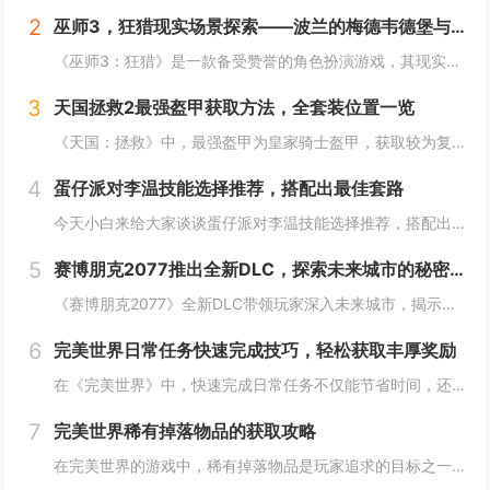
2
巫师3，狂猎现实场景探索——波兰的梅德韦德堡与温特堡城堡的奇幻之旅
《巫师3：狂猎》是一款备受赞誉的角色扮演游戏，其现实中的灵感来源之一是波兰的梅德韦德堡和温特堡城堡。这两处地点以其独特的中世纪建筑风格和壮丽的自然风光，为游戏营造了奇幻而真实的背景。梅德韦德堡位于波兰南部，拥有悠久的历史和神秘氛围；而温特堡...
3
天国拯救2最强盔甲获取方法，全套装位置一览
《天国：拯救》中，最强盔甲为皇家骑士盔甲，获取较为复杂。首先需完成“皇家侍卫”任务线，帮助亨利成为国王的私人护卫。之后，在王宫内找到盔甲的具体位置，通常藏于密室或特定房间。完成相关任务后，玩家可获得这套顶级装备，大幅提升防御力和战斗能力。游...
4
蛋仔派对李温技能选择推荐，搭配出最佳套路
今天小白来给大家谈谈蛋仔派对李温技能选择推荐，搭配出最佳套路，以及蛋仔派对攻略对应的知识点，希望对大家有所帮助，不要忘了收藏本站呢今天给各位分享蛋仔派对李温技能选择推荐，搭配出最佳套路的知识，其中也会对蛋仔派对攻略进行解释，如果能碰巧解决你...
5
赛博朋克2077推出全新DLC，探索未来城市的秘密和新任务
《赛博朋克2077》全新DLC带领玩家深入未来城市，揭示隐藏的秘密并开启一系列新任务。在这一扩展内容中，玩家将有机会探索更多未知区域，体验丰富多彩的剧情，与全新角色互动，进一步丰富游戏世界的沉浸感与可玩性。今天小白来给大家谈谈《赛博朋克20...
6
完美世界日常任务快速完成技巧，轻松获取丰厚奖励
在《完美世界》中，快速完成日常任务不仅能节省时间，还能确保玩家获得丰厚的奖励。合理规划任务路线，优先选择高经验值和金币奖励的任务。利用双倍经验时间进行任务，可以事半功倍。组队完成任务效率更高，特别是对于需要击败强大敌人的任务。不要忘记使用游...
7
完美世界稀有掉落物品的获取攻略
在完美世界的游戏中，稀有掉落物品是玩家追求的目标之一。这些物品通常只能通过特定的活动、副本或怪物获得，且掉落率极低。为了提高获取几率，玩家可以组队参与高难度副本，多次挑战以增加机会；参加限时活动，如节日庆典和特殊任务，这些活动往往会有额外奖...