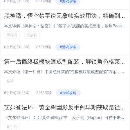
6个月前
(01-30)
8579阅读
#游戏攻略
黑神话，悟空禁字诀无敌帧实战用法，精确到帧的Boss战躲避与反击连招指南
本文详解《黑神话：悟空》中“禁字诀”技能的实战应用，聚焦Boss战中的无敌帧机制，通过逐帧分析，指出禁字诀在释放瞬间（第...
黑神话
无敌帧
6个月前
(01-30)
8701阅读
#游戏攻略
第一后裔终极模块速成型配装，解锁角色格莱后的低成本毕业Build方案
本文介绍《第一后裔》中角色格莱的“终极模块速成型配装”方案，主打低成本、高效率达成毕业强度，该Build围绕格莱的高机动...
格莱
6个月前
(01-30)
8263阅读
#游戏攻略
艾尔登法环，黄金树幽影反手剑早期获取路径，无需击败Boss，10分钟跑图拿到DLC强力武器
《艾尔登法环》DLC“黄金树幽影”中，反手剑（Rapier）可在不击败任何Boss的前提下，通过约10分钟的高效跑图流程...
反手剑