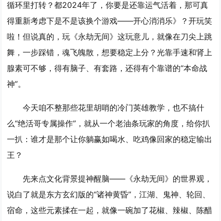
循环里打转？都2024年了，你要是还靠运气活着，那可真
得重新考虑下是不是该换个游戏——开心消消乐》？开玩笑
啦！但说真的，玩《永劫无间》这玩意儿，就像在刀尖上跳
舞，一步踩错，魂飞魄散，想要稳定上分？光靠手速和肾上
腺素可不够，得有脑子、有套路，还得有个靠谱的“本命战
神”。
今天咱不整那些花里胡哨的冷门英雄教学，也不搞什
么“绝活哥专属操作”，就从一个老油条玩家的角度，给你扒
一扒：
谁才是那个让你躺赢如喝水、吃鸡像回家的稳定输出
王？
先来点文化背景提神醒脑——《永劫无间》的世界观，
说白了就是东方玄幻版的“诸神黄昏”，江湖、鬼神、轮回、
宿命，这些元素揉在一起，就像一碗加了花椒、辣椒、陈醋