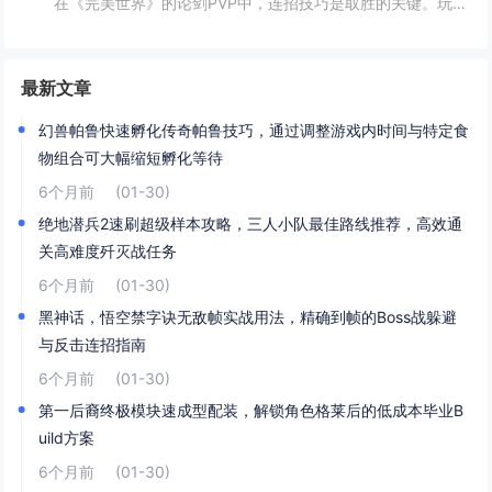
在《完美世界》的论剑PVP中，连招技巧是取胜的关键。玩家需熟练掌握角色技能的释放顺序与时机，利用控制技能打断对手的攻击节奏，同时保持自身技能的连贯性。合理利用地形和位移技能，可以有效躲避敌方攻击，创造反击机会。了解并针对不同职业的特点制定策...
最新文章
幻兽帕鲁快速孵化传奇帕鲁技巧，通过调整游戏内时间与特定食
物组合可大幅缩短孵化等待
6个月前
(01-30)
绝地潜兵2速刷超级样本攻略，三人小队最佳路线推荐，高效通
关高难度歼灭战任务
6个月前
(01-30)
黑神话，悟空禁字诀无敌帧实战用法，精确到帧的Boss战躲避
与反击连招指南
6个月前
(01-30)
第一后裔终极模块速成型配装，解锁角色格莱后的低成本毕业B
uild方案
6个月前
(01-30)