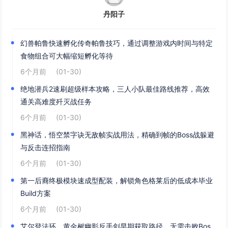
丹阳子
幻兽帕鲁快速孵化传奇帕鲁技巧，通过调整游戏内时间与特定
食物组合可大幅缩短孵化等待
6个月前
(01-30)
绝地潜兵2速刷超级样本攻略，三人小队最佳路线推荐，高效
通关高难度歼灭战任务
6个月前
(01-30)
黑神话，悟空禁字诀无敌帧实战用法，精确到帧的Boss战躲避
与反击连招指南
6个月前
(01-30)
第一后裔终极模块速成型配装，解锁角色格莱后的低成本毕业
Build方案
6个月前
(01-30)
艾尔登法环，黄金树幽影反手剑早期获取路径，无需击败Bos