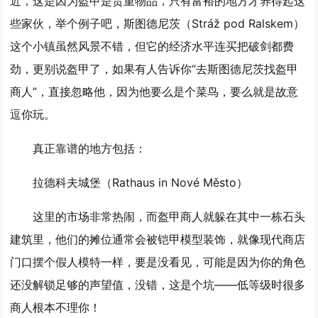
近，这是因为盔甲是贵重物品，只有富裕的地方才养得起这
些家伙，举个例子吧，斯图德尼茨（Stráž pod Ralskem）
这个小镇虽然风景不错，但它的经济水平连买把破剑都费
劲，更别说盔甲了，如果有人告诉你“去斯图德尼茨找盔甲
商人”，直接忽略他，因为他要么是个菜鸟，要么就是故意
逗你玩。
真正靠谱的地方包括：
拉德科夫城堡（Rathaus in Nové Město）
这里的市场非常热闹，而盔甲商人就躲在其中一栋石头
建筑里，他们的摊位通常会被铠甲模型装饰，就像现代商店
门口摆个假人模特一样，要是没看见，可能是因为你的角色
还没解锁足够的声望值，没错，这是个坑——低等级时很多
商人根本不理你！