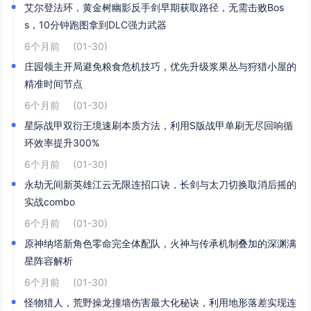
艾尔登法环，黄金树幽影反手剑早期获取路径，无需击败Bos
s，10分钟跑图拿到DLC强力武器
6个月前
(01-30)
庄园领主开局避免粮食危机技巧，优先升级浆果丛与狩猎小屋的
精准时间节点
6个月前
(01-30)
星际战甲双衍王境速刷本质方法，利用S版战甲单刷无尽回响循
环效率提升300%
6个月前
(01-30)
永劫无间新英雄江云无限连招口诀，长剑与太刀切换取消后摇的
实战combo
6个月前
(01-30)
原神纳塔新角色零命完全体配队，火神与传承机制叠加的深渊满
星阵容解析
6个月前
(01-30)
怪物猎人，荒野操龙撞墙伤害最大化秘诀，利用地形落差实现连