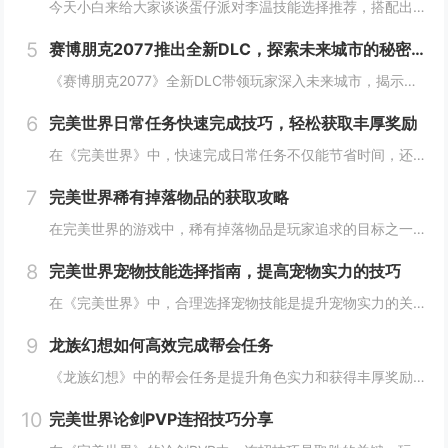
今天小白来给大家谈谈蛋仔派对李温技能选择推荐，搭配出最佳套路，以及蛋仔派对攻略对应的知识点，希望对大家有所帮助，不要忘了收藏本站呢今天给各位分享蛋仔派对李温技能选择推荐，搭配出最佳套路的知识，其中也会对蛋仔派对攻略进行解释，如果能碰巧解决你...
5
赛博朋克2077推出全新DLC，探索未来城市的秘密和新任务
《赛博朋克2077》全新DLC带领玩家深入未来城市，揭示隐藏的秘密并开启一系列新任务。在这一扩展内容中，玩家将有机会探索更多未知区域，体验丰富多彩的剧情，与全新角色互动，进一步丰富游戏世界的沉浸感与可玩性。今天小白来给大家谈谈《赛博朋克20...
6
完美世界日常任务快速完成技巧，轻松获取丰厚奖励
在《完美世界》中，快速完成日常任务不仅能节省时间，还能确保玩家获得丰厚的奖励。合理规划任务路线，优先选择高经验值和金币奖励的任务。利用双倍经验时间进行任务，可以事半功倍。组队完成任务效率更高，特别是对于需要击败强大敌人的任务。不要忘记使用游...
7
完美世界稀有掉落物品的获取攻略
在完美世界的游戏中，稀有掉落物品是玩家追求的目标之一。这些物品通常只能通过特定的活动、副本或怪物获得，且掉落率极低。为了提高获取几率，玩家可以组队参与高难度副本，多次挑战以增加机会；参加限时活动，如节日庆典和特殊任务，这些活动往往会有额外奖...
8
完美世界宠物技能选择指南，提高宠物实力的技巧
在《完美世界》中，合理选择宠物技能是提升宠物实力的关键。优先考虑增强宠物基础属性的技能，如攻击、防御和生命值。根据宠物类型和定位，选择合适的主动或被动技能，如控制、辅助或输出技能。利用宠物技能书升级技能等级，以及通过宠物合成功能优化技能组合...
9
龙族幻想如何高效完成帮会任务
《龙族幻想》中的帮会任务是提升角色实力和获得丰厚奖励的重要途径。要高效完成帮会任务，首先需要合理安排时间，选择高效率的任务组合，如组队完成副本或集体参与帮会活动。利用好帮会资源，如经验药水、加速道具等，可以显著提高任务完成速度。积极与帮会成...
10
完美世界论剑PVP连招技巧分享