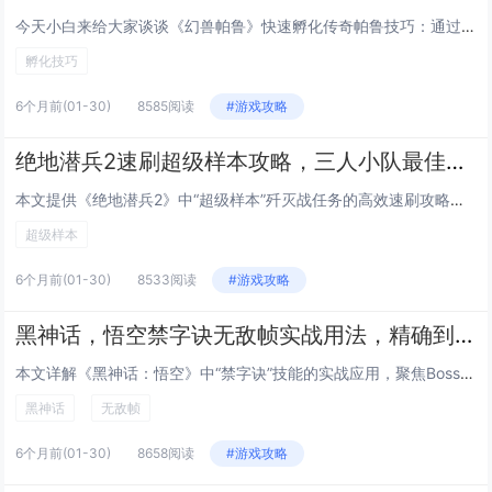
今天小白来给大家谈谈《幻兽帕鲁》快速孵化传奇帕鲁技巧：通过调整游戏内时间与特定食物组合可大幅缩短孵化等待。，以及对应的知...
孵化技巧
6个月前
(01-30)
8585阅读
#游戏攻略
绝地潜兵2速刷超级样本攻略，三人小队最佳路线推荐，高效通关高难度歼灭战任务
本文提供《绝地潜兵2》中“超级样本”歼灭战任务的高效速刷攻略，聚焦三人小队协同作战，推荐最优路线：开局直取西北主样本点，...
超级样本
6个月前
(01-30)
8533阅读
#游戏攻略
黑神话，悟空禁字诀无敌帧实战用法，精确到帧的Boss战躲避与反击连招指南
本文详解《黑神话：悟空》中“禁字诀”技能的实战应用，聚焦Boss战中的无敌帧机制，通过逐帧分析，指出禁字诀在释放瞬间（第...
黑神话
无敌帧
6个月前
(01-30)
8658阅读
#游戏攻略