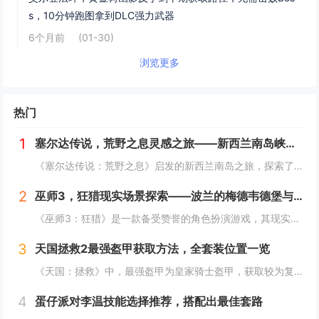
s，10分钟跑图拿到DLC强力武器
6个月前
(01-30)
浏览更多
热门
1
塞尔达传说，荒野之息灵感之旅——新西兰南岛峡湾探秘与荒野生存体验
《塞尔达传说：荒野之息》启发的新西兰南岛之旅，探索了其壮丽的自然风光与荒野生存体验。在峡湾国家公园，你将亲历游戏般的奇妙景色，从镜面般的湖泊、雄伟的山脉到神秘的森林，每一处都仿佛是游戏中的场景再现。你可以参与野外生存活动，学习采集、搭建庇护...
2
巫师3，狂猎现实场景探索——波兰的梅德韦德堡与温特堡城堡的奇幻之旅
《巫师3：狂猎》是一款备受赞誉的角色扮演游戏，其现实中的灵感来源之一是波兰的梅德韦德堡和温特堡城堡。这两处地点以其独特的中世纪建筑风格和壮丽的自然风光，为游戏营造了奇幻而真实的背景。梅德韦德堡位于波兰南部，拥有悠久的历史和神秘氛围；而温特堡...
3
天国拯救2最强盔甲获取方法，全套装位置一览
《天国：拯救》中，最强盔甲为皇家骑士盔甲，获取较为复杂。首先需完成“皇家侍卫”任务线，帮助亨利成为国王的私人护卫。之后，在王宫内找到盔甲的具体位置，通常藏于密室或特定房间。完成相关任务后，玩家可获得这套顶级装备，大幅提升防御力和战斗能力。游...
4
蛋仔派对李温技能选择推荐，搭配出最佳套路