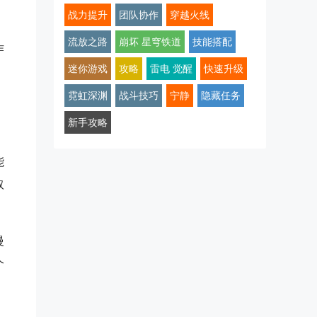
战力提升
团队协作
穿越火线
流放之路
崩坏 星穹铁道
技能搭配
作
迷你游戏
攻略
雷电 觉醒
快速升级
霓虹深渊
战斗技巧
宁静
隐藏任务
新手攻略
能
取
慢
个