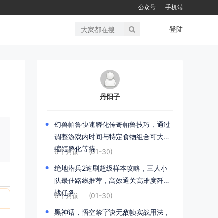
公众号
手机端
登陆
丹阳子
幻兽帕鲁快速孵化传奇帕鲁技巧，通过
调整游戏内时间与特定食物组合可大幅
缩短孵化等待
6个月前
(01-30)
绝地潜兵2速刷超级样本攻略，三人小
队最佳路线推荐，高效通关高难度歼灭
战任务
6个月前
(01-30)
黑神话，悟空禁字诀无敌帧实战用法，