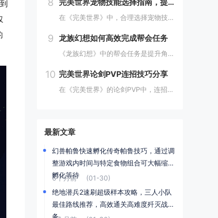
8
完美世界宠物技能选择指南，提高宠物实力的技巧
想到
在《完美世界》中，合理选择宠物技能是提升宠物实力的关键。优先考虑增强宠物基础属性的技能，如攻击、防御和生命值。根据宠物类型和定位，选择合适的主动或被动技能，如控制、辅助或输出技能。利用宠物技能书升级技能等级，以及通过宠物合成功能优化技能组合...
仅
的
9
龙族幻想如何高效完成帮会任务
《龙族幻想》中的帮会任务是提升角色实力和获得丰厚奖励的重要途径。要高效完成帮会任务，首先需要合理安排时间，选择高效率的任务组合，如组队完成副本或集体参与帮会活动。利用好帮会资源，如经验药水、加速道具等，可以显著提高任务完成速度。积极与帮会成...
10
完美世界论剑PVP连招技巧分享
在《完美世界》的论剑PVP中，连招技巧是取胜的关键。玩家需熟练掌握角色技能的释放顺序与时机，利用控制技能打断对手的攻击节奏，同时保持自身技能的连贯性。合理利用地形和位移技能，可以有效躲避敌方攻击，创造反击机会。了解并针对不同职业的特点制定策...
最新文章
幻兽帕鲁快速孵化传奇帕鲁技巧，通过调
整游戏内时间与特定食物组合可大幅缩短
孵化等待
6个月前
(01-30)
绝地潜兵2速刷超级样本攻略，三人小队
最佳路线推荐，高效通关高难度歼灭战任
务