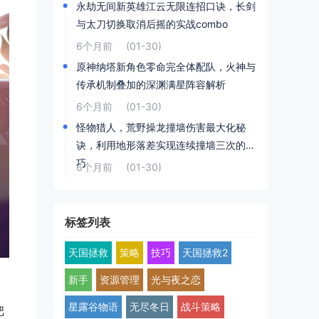
永劫无间新英雄江云无限连招口诀，长剑
与太刀切换取消后摇的实战combo
6个月前
(01-30)
原神纳塔新角色零命完全体配队，火神与
传承机制叠加的深渊满星阵容解析
6个月前
(01-30)
怪物猎人，荒野操龙撞墙伤害最大化秘
诀，利用地形落差实现连续撞墙三次的技
巧
6个月前
(01-30)
标签列表
天国拯救
策略
技巧
天国拯救2
新手
资源管理
光与夜之恋
，
星露谷物语
无尽冬日
战斗策略
把