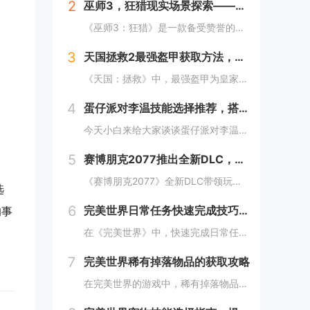
2
巫师3，狂猎现实场景探索——波兰的梅德韦德堡与温特堡城堡的奇幻之旅
《巫师3：狂猎》是一款备受赞誉的角色扮演游戏，其现实中的灵感来源之一是波兰的梅德韦德堡和温特堡城堡。这两处地点以其独特的中世纪建筑风格和壮丽的自然风光，为游戏营造了奇幻而真实的背景。梅德韦德堡位于波兰南部，拥有悠久的历史和神秘氛围；而温特堡...
3
天国拯救2最强盔甲获取方法，全套装位置一览
《天国：拯救》中，最强盔甲为皇家骑士盔甲，获取较为复杂。首先需完成“皇家侍卫”任务线，帮助亨利成为国王的私人护卫。之后，在王宫内找到盔甲的具体位置，通常藏于密室或特定房间。完成相关任务后，玩家可获得这套顶级装备，大幅提升防御力和战斗能力。游...
4
蛋仔派对李温技能选择推荐，搭配出最佳套路
今天小白来给大家谈谈蛋仔派对李温技能选择推荐，搭配出最佳套路，以及蛋仔派对攻略对应的知识点，希望对大家有所帮助，不要忘了收藏本站呢今天给各位分享蛋仔派对李温技能选择推荐，搭配出最佳套路的知识，其中也会对蛋仔派对攻略进行解释，如果能碰巧解决你...
5
赛博朋克2077推出全新DLC，探索未来城市的秘密和新任务
《赛博朋克2077》全新DLC带领玩家深入未来城市，揭示隐藏的秘密并开启一系列新任务。在这一扩展内容中，玩家将有机会探索更多未知区域，体验丰富多彩的剧情，与全新角色互动，进一步丰富游戏世界的沉浸感与可玩性。今天小白来给大家谈谈《赛博朋克20...
选
6
完美世界日常任务快速完成技巧，轻松获取丰厚奖励
的事
在《完美世界》中，快速完成日常任务不仅能节省时间，还能确保玩家获得丰厚的奖励。合理规划任务路线，优先选择高经验值和金币奖励的任务。利用双倍经验时间进行任务，可以事半功倍。组队完成任务效率更高，特别是对于需要击败强大敌人的任务。不要忘记使用游...
7
完美世界稀有掉落物品的获取攻略
在完美世界的游戏中，稀有掉落物品是玩家追求的目标之一。这些物品通常只能通过特定的活动、副本或怪物获得，且掉落率极低。为了提高获取几率，玩家可以组队参与高难度副本，多次挑战以增加机会；参加限时活动，如节日庆典和特殊任务，这些活动往往会有额外奖...