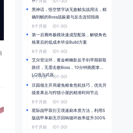
6个月前
(01-30)
黑神话，悟空禁字诀无敌帧实战用法，精
确到帧的Boss战躲避与反击连招指南
6个月前
(01-30)
第一后裔终极模块速成型配装，解锁角色
格莱后的低成本毕业Build方案
6个月前
(01-30)
的
艾尔登法环，黄金树幽影反手剑早期获取
路径，无需击败Boss，10分钟跑图拿到D
LC强力武器
6个月前
(01-30)
庄园领主开局避免粮食危机技巧，优先升
级浆果丛与狩猎小屋的精准时间节点
6个月前
(01-30)
星际战甲双衍王境速刷本质方法，利用S
版战甲单刷无尽回响循环效率提升300%
6个月前
(01-30)