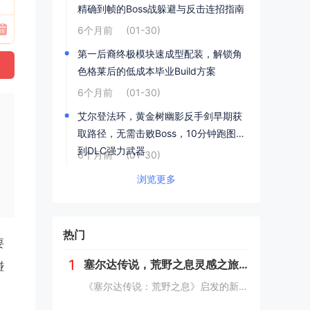
精确到帧的Boss战躲避与反击连招指南
6个月前
(01-30)
第一后裔终极模块速成型配装，解锁角
色格莱后的低成本毕业Build方案
6个月前
(01-30)
艾尔登法环，黄金树幽影反手剑早期获
取路径，无需击败Boss，10分钟跑图拿
到DLC强力武器
6个月前
(01-30)
浏览更多
热门
要
1
塞尔达传说，荒野之息灵感之旅——新西兰南岛峡湾探秘与荒野生存体验
碰
《塞尔达传说：荒野之息》启发的新西兰南岛之旅，探索了其壮丽的自然风光与荒野生存体验。在峡湾国家公园，你将亲历游戏般的奇妙景色，从镜面般的湖泊、雄伟的山脉到神秘的森林，每一处都仿佛是游戏中的场景再现。你可以参与野外生存活动，学习采集、搭建庇护...