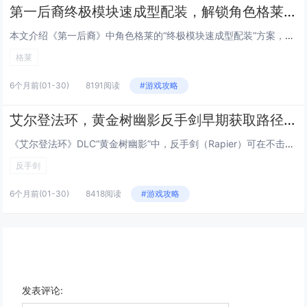
第一后裔终极模块速成型配装，解锁角色格莱后的低成本毕业Build方案
本文介绍《第一后裔》中角色格莱的“终极模块速成型配装”方案，主打低成本、高效率达成毕业强度，该Build围绕格莱的高机动...
格莱
6个月前
(01-30)
8191阅读
#游戏攻略
艾尔登法环，黄金树幽影反手剑早期获取路径，无需击败Boss，10分钟跑图拿到DLC强力武器
《艾尔登法环》DLC“黄金树幽影”中，反手剑（Rapier）可在不击败任何Boss的前提下，通过约10分钟的高效跑图流程...
反手剑
6个月前
(01-30)
8418阅读
#游戏攻略
发表评论: