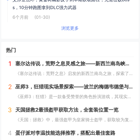
s，10分钟跑图拿到DLC强力武器
6个月前
(01-30)
浏览更多
热门
1
塞尔达传说，荒野之息灵感之旅——新西兰南岛峡湾探秘与荒野生存体验
《塞尔达传说：荒野之息》启发的新西兰南岛之旅，探索了其壮丽的自然风光与荒野生存体验。在峡湾国家公园，你将亲历游戏般的奇妙景色，从镜面般的湖泊、雄伟的山脉到神秘的森林，每一处都仿佛是游戏中的场景再现。你可以参与野外生存活动，学习采集、搭建庇护...
2
巫师3，狂猎现实场景探索——波兰的梅德韦德堡与温特堡城堡的奇幻之旅
《巫师3：狂猎》是一款备受赞誉的角色扮演游戏，其现实中的灵感来源之一是波兰的梅德韦德堡和温特堡城堡。这两处地点以其独特的中世纪建筑风格和壮丽的自然风光，为游戏营造了奇幻而真实的背景。梅德韦德堡位于波兰南部，拥有悠久的历史和神秘氛围；而温特堡...
3
天国拯救2最强盔甲获取方法，全套装位置一览
《天国：拯救》中，最强盔甲为皇家骑士盔甲，获取较为复杂。首先需完成“皇家侍卫”任务线，帮助亨利成为国王的私人护卫。之后，在王宫内找到盔甲的具体位置，通常藏于密室或特定房间。完成相关任务后，玩家可获得这套顶级装备，大幅提升防御力和战斗能力。游...
4
蛋仔派对李温技能选择推荐，搭配出最佳套路