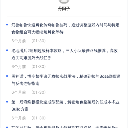
丹阳子
幻兽帕鲁快速孵化传奇帕鲁技巧，通过调整游戏内时间与特定
食物组合可大幅缩短孵化等待
6个月前
(01-30)
绝地潜兵2速刷超级样本攻略，三人小队最佳路线推荐，高效
通关高难度歼灭战任务
6个月前
(01-30)
黑神话，悟空禁字诀无敌帧实战用法，精确到帧的Boss战躲避
与反击连招指南
6个月前
(01-30)
第一后裔终极模块速成型配装，解锁角色格莱后的低成本毕业
Build方案
6个月前
(01-30)
艾尔登法环，黄金树幽影反手剑早期获取路径，无需击败Bos