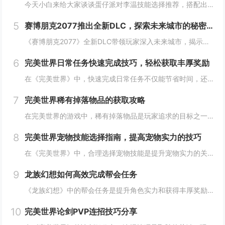
今天小白来给大家谈谈蛋仔派对李温技能选择推荐，搭配出最佳套路，以及蛋仔派对攻略对应的知识点，希望对大家有所帮助，不要忘了收藏本站呢今天给各位分享蛋仔派对李温技能选择推荐，搭配出最佳套路的知识，其中也会对蛋仔派对攻略进行解释，如果能碰巧解决你...
5
赛博朋克2077推出全新DLC，探索未来城市的秘密和新任务
《赛博朋克2077》全新DLC带领玩家深入未来城市，揭示隐藏的秘密并开启一系列新任务。在这一扩展内容中，玩家将有机会探索更多未知区域，体验丰富多彩的剧情，与全新角色互动，进一步丰富游戏世界的沉浸感与可玩性。今天小白来给大家谈谈《赛博朋克20...
6
完美世界日常任务快速完成技巧，轻松获取丰厚奖励
在《完美世界》中，快速完成日常任务不仅能节省时间，还能确保玩家获得丰厚的奖励。合理规划任务路线，优先选择高经验值和金币奖励的任务。利用双倍经验时间进行任务，可以事半功倍。组队完成任务效率更高，特别是对于需要击败强大敌人的任务。不要忘记使用游...
7
完美世界稀有掉落物品的获取攻略
在完美世界的游戏中，稀有掉落物品是玩家追求的目标之一。这些物品通常只能通过特定的活动、副本或怪物获得，且掉落率极低。为了提高获取几率，玩家可以组队参与高难度副本，多次挑战以增加机会；参加限时活动，如节日庆典和特殊任务，这些活动往往会有额外奖...
8
完美世界宠物技能选择指南，提高宠物实力的技巧
在《完美世界》中，合理选择宠物技能是提升宠物实力的关键。优先考虑增强宠物基础属性的技能，如攻击、防御和生命值。根据宠物类型和定位，选择合适的主动或被动技能，如控制、辅助或输出技能。利用宠物技能书升级技能等级，以及通过宠物合成功能优化技能组合...
9
龙族幻想如何高效完成帮会任务
《龙族幻想》中的帮会任务是提升角色实力和获得丰厚奖励的重要途径。要高效完成帮会任务，首先需要合理安排时间，选择高效率的任务组合，如组队完成副本或集体参与帮会活动。利用好帮会资源，如经验药水、加速道具等，可以显著提高任务完成速度。积极与帮会成...
10
完美世界论剑PVP连招技巧分享