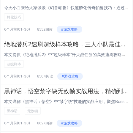
今天小白来给大家谈谈《幻兽帕鲁》快速孵化传奇帕鲁技巧：通过调整游戏内时间与特定食物组合可大幅缩短孵化等待。，以及对应的知...
孵化技巧
6个月前
(01-30)
8552阅读
#游戏攻略
绝地潜兵2速刷超级样本攻略，三人小队最佳路线推荐，高效通关高难度歼灭战任务
本文提供《绝地潜兵2》中“超级样本”歼灭战任务的高效速刷攻略，聚焦三人小队协同作战，推荐最优路线：开局直取西北主样本点，...
超级样本
6个月前
(01-30)
8504阅读
#游戏攻略
黑神话，悟空禁字诀无敌帧实战用法，精确到帧的Boss战躲避与反击连招指南
本文详解《黑神话：悟空》中“禁字诀”技能的实战应用，聚焦Boss战中的无敌帧机制，通过逐帧分析，指出禁字诀在释放瞬间（第...
黑神话
无敌帧
6个月前
(01-30)
8627阅读
#游戏攻略