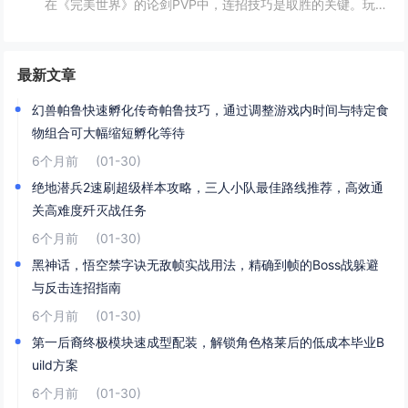
在《完美世界》的论剑PVP中，连招技巧是取胜的关键。玩家需熟练掌握角色技能的释放顺序与时机，利用控制技能打断对手的攻击节奏，同时保持自身技能的连贯性。合理利用地形和位移技能，可以有效躲避敌方攻击，创造反击机会。了解并针对不同职业的特点制定策...
最新文章
幻兽帕鲁快速孵化传奇帕鲁技巧，通过调整游戏内时间与特定食
物组合可大幅缩短孵化等待
6个月前
(01-30)
绝地潜兵2速刷超级样本攻略，三人小队最佳路线推荐，高效通
关高难度歼灭战任务
6个月前
(01-30)
黑神话，悟空禁字诀无敌帧实战用法，精确到帧的Boss战躲避
与反击连招指南
6个月前
(01-30)
第一后裔终极模块速成型配装，解锁角色格莱后的低成本毕业B
uild方案
6个月前
(01-30)