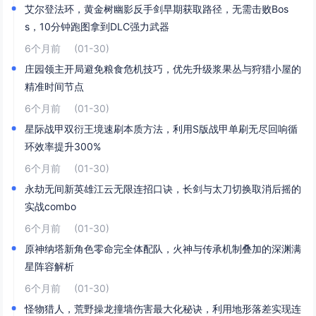
艾尔登法环，黄金树幽影反手剑早期获取路径，无需击败Bos
s，10分钟跑图拿到DLC强力武器
6个月前
(01-30)
庄园领主开局避免粮食危机技巧，优先升级浆果丛与狩猎小屋的
精准时间节点
6个月前
(01-30)
星际战甲双衍王境速刷本质方法，利用S版战甲单刷无尽回响循
环效率提升300%
6个月前
(01-30)
永劫无间新英雄江云无限连招口诀，长剑与太刀切换取消后摇的
实战combo
6个月前
(01-30)
原神纳塔新角色零命完全体配队，火神与传承机制叠加的深渊满
星阵容解析
6个月前
(01-30)
怪物猎人，荒野操龙撞墙伤害最大化秘诀，利用地形落差实现连