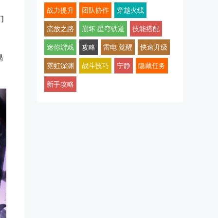
战力提升
团队协作
穿越火线
们
流放之路
崩坏 星穹铁道
技能搭配
迷你游戏
攻略
雷电 觉醒
快速升级
揭
霓虹深渊
战斗技巧
宁静
隐藏任务
新手攻略