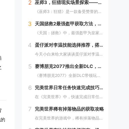
2
巫师3，狂猎现实场景探索——波兰的梅德韦德堡与温特堡城堡的奇幻之旅
《巫师3：狂猎》是一款备受赞誉的角色扮演游戏，其现实中的灵感来源之一是波兰的梅德韦德堡和温特堡城堡。这两处地点以其独特的中世纪建筑风格和壮丽的自然风光，为游戏营造了奇幻而真实的背景。梅德韦德堡位于波兰南部，拥有悠久的历史和神秘氛围；而温特堡...
3
天国拯救2最强盔甲获取方法，全套装位置一览
《天国：拯救》中，最强盔甲为皇家骑士盔甲，获取较为复杂。首先需完成“皇家侍卫”任务线，帮助亨利成为国王的私人护卫。之后，在王宫内找到盔甲的具体位置，通常藏于密室或特定房间。完成相关任务后，玩家可获得这套顶级装备，大幅提升防御力和战斗能力。游...
4
蛋仔派对李温技能选择推荐，搭配出最佳套路
今天小白来给大家谈谈蛋仔派对李温技能选择推荐，搭配出最佳套路，以及蛋仔派对攻略对应的知识点，希望对大家有所帮助，不要忘了收藏本站呢今天给各位分享蛋仔派对李温技能选择推荐，搭配出最佳套路的知识，其中也会对蛋仔派对攻略进行解释，如果能碰巧解决你...
浩
5
赛博朋克2077推出全新DLC，探索未来城市的秘密和新任务
之
《赛博朋克2077》全新DLC带领玩家深入未来城市，揭示隐藏的秘密并开启一系列新任务。在这一扩展内容中，玩家将有机会探索更多未知区域，体验丰富多彩的剧情，与全新角色互动，进一步丰富游戏世界的沉浸感与可玩性。今天小白来给大家谈谈《赛博朋克20...
6
完美世界日常任务快速完成技巧，轻松获取丰厚奖励
在《完美世界》中，快速完成日常任务不仅能节省时间，还能确保玩家获得丰厚的奖励。合理规划任务路线，优先选择高经验值和金币奖励的任务。利用双倍经验时间进行任务，可以事半功倍。组队完成任务效率更高，特别是对于需要击败强大敌人的任务。不要忘记使用游...
7
完美世界稀有掉落物品的获取攻略
背
在完美世界的游戏中，稀有掉落物品是玩家追求的目标之一。这些物品通常只能通过特定的活动、副本或怪物获得，且掉落率极低。为了提高获取几率，玩家可以组队参与高难度副本，多次挑战以增加机会；参加限时活动，如节日庆典和特殊任务，这些活动往往会有额外奖...
代的