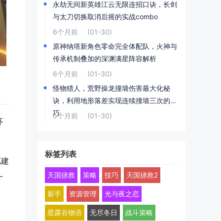
永劫无间新英雄江云无限连招口诀，长剑
与太刀切换取消后摇的实战combo
6个月前
(01-30)
原神纳塔新角色零命完全体配队，火神与
传承机制叠加的深渊满星阵容解析
6个月前
(01-30)
怪物猎人，荒野操龙撞墙伤害最大化秘
诀，利用地形落差实现连续撞墙三次的技
巧
6个月前
(01-30)
环
标签列表
属建
天国拯救
策略
技巧
天国拯救2
一
新手
资源管理
光与夜之恋
星露谷物语
无尽冬日
战斗策略