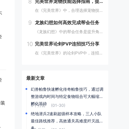
8
完美世界宠物技能选择指南，提高宠物实力的技巧
在《完美世界》中，合理选择宠物技能是提升宠物实力的关键。优先考虑增强宠物基础属性的技能，如攻击、防御和生命值。根据宠物类型和定位，选择合适的主动或被动技能，如控制、辅助或输出技能。利用宠物技能书升级技能等级，以及通过宠物合成功能优化技能组合...
不
9
龙族幻想如何高效完成帮会任务
《龙族幻想》中的帮会任务是提升角色实力和获得丰厚奖励的重要途径。要高效完成帮会任务，首先需要合理安排时间，选择高效率的任务组合，如组队完成副本或集体参与帮会活动。利用好帮会资源，如经验药水、加速道具等，可以显著提高任务完成速度。积极与帮会成...
些
10
完美世界论剑PVP连招技巧分享
在《完美世界》的论剑PVP中，连招技巧是取胜的关键。玩家需熟练掌握角色技能的释放顺序与时机，利用控制技能打断对手的攻击节奏，同时保持自身技能的连贯性。合理利用地形和位移技能，可以有效躲避敌方攻击，创造反击机会。了解并针对不同职业的特点制定策...
最新文章
些
幻兽帕鲁快速孵化传奇帕鲁技巧，通过调
整游戏内时间与特定食物组合可大幅缩短
和装
孵化等待
6个月前
(01-30)
绝地潜兵2速刷超级样本攻略，三人小队
最佳路线推荐，高效通关高难度歼灭战任
，
务