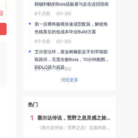
精确到帧的Boss战躲避与反击连招指南
6个月前
(01-30)
第一后裔终极模块速成型配装，解锁角
色格莱后的低成本毕业Build方案
6个月前
(01-30)
艾尔登法环，黄金树幽影反手剑早期获
取路径，无需击败Boss，10分钟跑图拿
到DLC强力武器
6个月前
(01-30)
浏览更多
，
热门
，
1
塞尔达传说，荒野之息灵感之旅——新西兰南岛峡湾探秘与荒野生存体验
《塞尔达传说：荒野之息》启发的新西兰南岛之旅，探索了其壮丽的自然风光与荒野生存体验。在峡湾国家公园，你将亲历游戏般的奇妙景色，从镜面般的湖泊、雄伟的山脉到神秘的森林，每一处都仿佛是游戏中的场景再现。你可以参与野外生存活动，学习采集、搭建庇护...