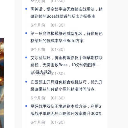
6个月前
(01-30)
黑神话，悟空禁字诀无敌帧实战用法，精
确到帧的Boss战躲避与反击连招指南
6个月前
(01-30)
第一后裔终极模块速成型配装，解锁角色
格莱后的低成本毕业Build方案
6个月前
(01-30)
艾尔登法环，黄金树幽影反手剑早期获取
路径，无需击败Boss，10分钟跑图拿到D
LC强力武器
6个月前
(01-30)
庄园领主开局避免粮食危机技巧，优先升
级浆果丛与狩猎小屋的精准时间节点
6个月前
(01-30)
星际战甲双衍王境速刷本质方法，利用S
版战甲单刷无尽回响循环效率提升300%
6个月前
(01-30)