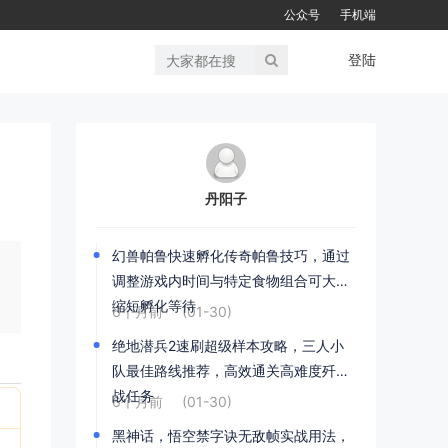
公众号
手机端
登陆
丹阳子
幻兽帕鲁快速孵化传奇帕鲁技巧，通过
调整游戏内时间与特定食物组合可大幅
缩短孵化等待
6个月前
(01-30)
绝地潜兵2速刷超级样本攻略，三人小
队最佳路线推荐，高效通关高难度歼灭
战任务
6个月前
(01-30)
黑神话，悟空禁字诀无敌帧实战用法，