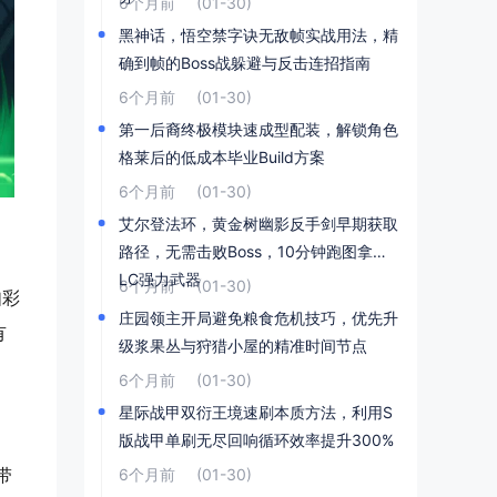
6个月前
(01-30)
黑神话，悟空禁字诀无敌帧实战用法，精
确到帧的Boss战躲避与反击连招指南
6个月前
(01-30)
第一后裔终极模块速成型配装，解锁角色
格莱后的低成本毕业Build方案
6个月前
(01-30)
艾尔登法环，黄金树幽影反手剑早期获取
路径，无需击败Boss，10分钟跑图拿到D
LC强力武器
6个月前
(01-30)
如彩
庄园领主开局避免粮食危机技巧，优先升
有
级浆果丛与狩猎小屋的精准时间节点
6个月前
(01-30)
星际战甲双衍王境速刷本质方法，利用S
版战甲单刷无尽回响循环效率提升300%
带
6个月前
(01-30)