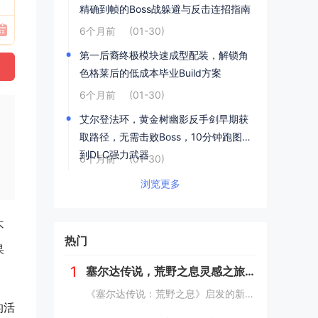
精确到帧的Boss战躲避与反击连招指南
6个月前
(01-30)
第一后裔终极模块速成型配装，解锁角
色格莱后的低成本毕业Build方案
6个月前
(01-30)
；
艾尔登法环，黄金树幽影反手剑早期获
取路径，无需击败Boss，10分钟跑图拿
到DLC强力武器
6个月前
(01-30)
浏览更多
不
热门
果
1
塞尔达传说，荒野之息灵感之旅——新西兰南岛峡湾探秘与荒野生存体验
《塞尔达传说：荒野之息》启发的新西兰南岛之旅，探索了其壮丽的自然风光与荒野生存体验。在峡湾国家公园，你将亲历游戏般的奇妙景色，从镜面般的湖泊、雄伟的山脉到神秘的森林，每一处都仿佛是游戏中的场景再现。你可以参与野外生存活动，学习采集、搭建庇护...
的活