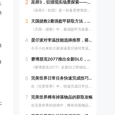
2
巫师3，狂猎现实场景探索——波兰的梅德韦德堡与温特堡城堡的奇幻之旅
不
《巫师3：狂猎》是一款备受赞誉的角色扮演游戏，其现实中的灵感来源之一是波兰的梅德韦德堡和温特堡城堡。这两处地点以其独特的中世纪建筑风格和壮丽的自然风光，为游戏营造了奇幻而真实的背景。梅德韦德堡位于波兰南部，拥有悠久的历史和神秘氛围；而温特堡...
动
3
天国拯救2最强盔甲获取方法，全套装位置一览
《天国：拯救》中，最强盔甲为皇家骑士盔甲，获取较为复杂。首先需完成“皇家侍卫”任务线，帮助亨利成为国王的私人护卫。之后，在王宫内找到盔甲的具体位置，通常藏于密室或特定房间。完成相关任务后，玩家可获得这套顶级装备，大幅提升防御力和战斗能力。游...
4
蛋仔派对李温技能选择推荐，搭配出最佳套路
源
今天小白来给大家谈谈蛋仔派对李温技能选择推荐，搭配出最佳套路，以及蛋仔派对攻略对应的知识点，希望对大家有所帮助，不要忘了收藏本站呢今天给各位分享蛋仔派对李温技能选择推荐，搭配出最佳套路的知识，其中也会对蛋仔派对攻略进行解释，如果能碰巧解决你...
5
赛博朋克2077推出全新DLC，探索未来城市的秘密和新任务
特
《赛博朋克2077》全新DLC带领玩家深入未来城市，揭示隐藏的秘密并开启一系列新任务。在这一扩展内容中，玩家将有机会探索更多未知区域，体验丰富多彩的剧情，与全新角色互动，进一步丰富游戏世界的沉浸感与可玩性。今天小白来给大家谈谈《赛博朋克20...
6
完美世界日常任务快速完成技巧，轻松获取丰厚奖励
在《完美世界》中，快速完成日常任务不仅能节省时间，还能确保玩家获得丰厚的奖励。合理规划任务路线，优先选择高经验值和金币奖励的任务。利用双倍经验时间进行任务，可以事半功倍。组队完成任务效率更高，特别是对于需要击败强大敌人的任务。不要忘记使用游...
，
7
完美世界稀有掉落物品的获取攻略
七
在完美世界的游戏中，稀有掉落物品是玩家追求的目标之一。这些物品通常只能通过特定的活动、副本或怪物获得，且掉落率极低。为了提高获取几率，玩家可以组队参与高难度副本，多次挑战以增加机会；参加限时活动，如节日庆典和特殊任务，这些活动往往会有额外奖...