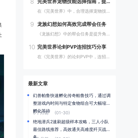
8
完美世界宠物技能选择指南，提高宠物实力的技巧
在《完美世界》中，合理选择宠物技能是提升宠物实力的关键。优先考虑增强宠物基础属性的技能，如攻击、防御和生命值。根据宠物类型和定位，选择合适的主动或被动技能，如控制、辅助或输出技能。利用宠物技能书升级技能等级，以及通过宠物合成功能优化技能组合...
9
龙族幻想如何高效完成帮会任务
果
《龙族幻想》中的帮会任务是提升角色实力和获得丰厚奖励的重要途径。要高效完成帮会任务，首先需要合理安排时间，选择高效率的任务组合，如组队完成副本或集体参与帮会活动。利用好帮会资源，如经验药水、加速道具等，可以显著提高任务完成速度。积极与帮会成...
让
10
完美世界论剑PVP连招技巧分享
在《完美世界》的论剑PVP中，连招技巧是取胜的关键。玩家需熟练掌握角色技能的释放顺序与时机，利用控制技能打断对手的攻击节奏，同时保持自身技能的连贯性。合理利用地形和位移技能，可以有效躲避敌方攻击，创造反击机会。了解并针对不同职业的特点制定策...
最新文章
幻兽帕鲁快速孵化传奇帕鲁技巧，通过调
整游戏内时间与特定食物组合可大幅缩短
孵化等待
6个月前
(01-30)
绝地潜兵2速刷超级样本攻略，三人小队
最佳路线推荐，高效通关高难度歼灭战任
务