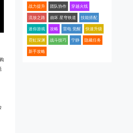
战力提升
团队协作
穿越火线
流放之路
崩坏 星穹铁道
技能搭配
迷你游戏
攻略
雷电 觉醒
快速升级
霓虹深渊
战斗技巧
宁静
隐藏任务
新手攻略
购
活
会