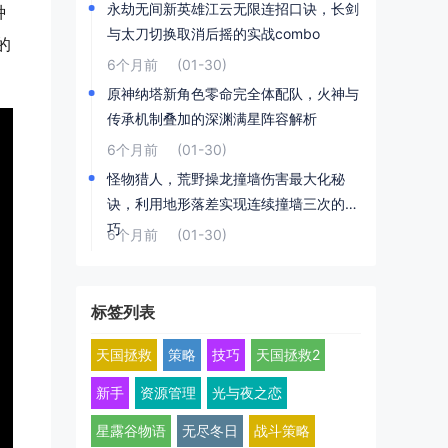
永劫无间新英雄江云无限连招口诀，长剑
种
与太刀切换取消后摇的实战combo
的
6个月前
(01-30)
原神纳塔新角色零命完全体配队，火神与
传承机制叠加的深渊满星阵容解析
6个月前
(01-30)
怪物猎人，荒野操龙撞墙伤害最大化秘
诀，利用地形落差实现连续撞墙三次的技
巧
6个月前
(01-30)
标签列表
天国拯救
策略
技巧
天国拯救2
新手
资源管理
光与夜之恋
星露谷物语
无尽冬日
战斗策略