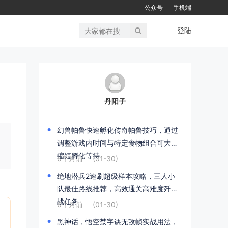
公众号
手机端
登陆
丹阳子
幻兽帕鲁快速孵化传奇帕鲁技巧，通过
调整游戏内时间与特定食物组合可大幅
缩短孵化等待
6个月前
(01-30)
绝地潜兵2速刷超级样本攻略，三人小
队最佳路线推荐，高效通关高难度歼灭
战任务
6个月前
(01-30)
黑神话，悟空禁字诀无敌帧实战用法，