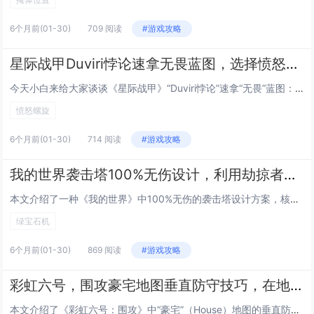
6个月前
(01-30)
709 阅读
#游戏攻略
星际战甲Duviri悖论速拿无畏蓝图，选择愤怒螺旋的路径与事件触发机制
今天小白来给大家谈谈《星际战甲》“Duviri悖论”速拿“无畏”蓝图：选择“愤怒”螺旋的路径与事件触发机制。，以及对应的知识点，希望对大家有所帮助，不要忘了收藏本站呢今天给各位分享《星际战甲》“Duviri悖论”速拿“无畏”蓝图：选择“愤怒...
愤怒螺旋
6个月前
(01-30)
714 阅读
#游戏攻略
我的世界袭击塔100%无伤设计，利用劫掠者AI漏洞构建的全自动刷绿宝石机
本文介绍了一种《我的世界》中100%无伤的袭击塔设计方案，核心在于巧妙利用劫掠者（Ravager）AI的路径寻路漏洞：当劫掠者被引至特定高度差结构时，会因AI判定异常而卡在空中持续攻击，却无法实际接触玩家，配合精准红石控制、自动刷怪笼与漏斗...
绿宝石机
6个月前
(01-30)
869 阅读
#游戏攻略
彩虹六号，围攻豪宅地图垂直防守技巧，在地下室用喷子开凿的五个关键天花板点位
本文介绍了《彩虹六号：围攻》中“豪宅”（House）地图的垂直防守技巧，重点聚焦于地下室利用霰弹枪（喷子）快速开凿天花板的实战策略，通过精准打击五个关键天花板点位，防守方可有效封锁楼上进攻路径、制造视野盲区、干扰敌人部署，并为垂直投掷物（如...