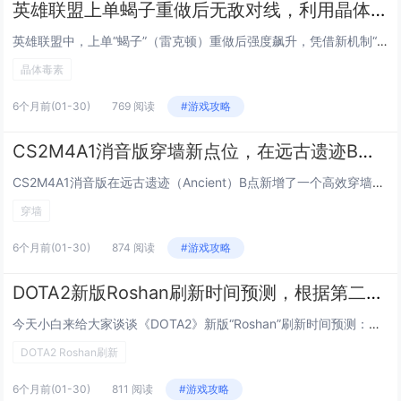
英雄联盟上单蝎子重做后无敌对线，利用晶体毒素叠加机制三级单杀技巧
英雄联盟中，上单“蝎子”（雷克顿）重做后强度飙升，凭借新机制“晶体毒素”的叠加效果实现强势对线，该技能可对敌人持续施加多层易伤效果，配合被动与Q技能的爆发联动，在三级时即可完成高伤害单杀，其核心在于精准控线、利用小兵快速叠满毒素层数，并在敌...
晶体毒素
6个月前
(01-30)
769 阅读
#游戏攻略
CS2M4A1消音版穿墙新点位，在远古遗迹B点穿透木箱击杀死角的参数
CS2M4A1消音版在远古遗迹（Ancient）B点新增了一个高效穿墙击杀点位：玩家可利用B点木箱作为掩体，通过精准角度穿透木箱击中藏身于其后死角区域的敌人，该点位对穿墙参数要求较高，需调整准心高度约1/3箱高、水平偏移2–3个像素，并确保...
穿墙
6个月前
(01-30)
874 阅读
#游戏攻略
DOTA2新版Roshan刷新时间预测，根据第二次死亡时间精确到秒的刷新公式
今天小白来给大家谈谈《DOTA2》新版“Roshan”刷新时间预测：根据第二次死亡时间精确到秒的刷新公式。，以及对应的知识点，希望对大家有所帮助，不要忘了收藏本站呢今天给各位分享《DOTA2》新版“Roshan”刷新时间预测：根据第二次死亡...
DOTA2 Roshan刷新
6个月前
(01-30)
811 阅读
#游戏攻略