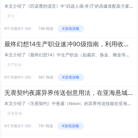
本文介绍了《匹诺曹的谎言》中“武器人偶·斧刃”的高爆发配装方案，主打极限伤害输出，核心搭配为“暴击手柄”与“锋利磨石”：前者大幅提升暴击率与暴击伤害，后者持续提升武器锋利度，显著增强每次攻击的基础伤害与破防能力，该组合尤其适配斧刃的高倍率重...
斧刃
6个月前
(01-30)
799 阅读
#游戏攻略
最终幻想14生产职业速冲90级指南，利用收藏品制作任务的低成本冲级路线
本文介绍了《最终幻想14》中生产职业（如裁衣、炼金、雕金等）高效速冲90级的实用指南，核心策略是依托“收藏品制作任务”（Scrip Exchange Crafting Quests），该路线成本低、耗时短：玩家只需优先完成每日可接的3个高经...
生产职业
6个月前
(01-30)
667 阅读
#游戏攻略
无畏契约夜露异界传送创意用法，在亚海悬城A点实现跨地图突袭的落点
本文介绍了《无畏契约》中夜露（Neon）的异界传送技能在亚海悬城（Ascent）A点的一种高创意战术用法：通过精准卡点与地形利用，夜露可在A点斜坡或掩体边缘释放传送门，配合队友协同或自身快速位移，实现看似“跨地图”的极限突袭效果——实际是利...
亚海悬城
6个月前
(01-30)
781 阅读
#游戏攻略