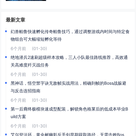
最新文章
幻兽帕鲁快速孵化传奇帕鲁技巧，通过调整游戏内时间与特定食
物组合可大幅缩短孵化等待
6个月前
(01-30)
绝地潜兵2速刷超级样本攻略，三人小队最佳路线推荐，高效通
关高难度歼灭战任务
6个月前
(01-30)
黑神话，悟空禁字诀无敌帧实战用法，精确到帧的Boss战躲避
与反击连招指南
6个月前
(01-30)
第一后裔终极模块速成型配装，解锁角色格莱后的低成本毕业B
uild方案
6个月前
(01-30)
艾尔登法环，黄金树幽影反手剑早期获取路径，无需击败Bos