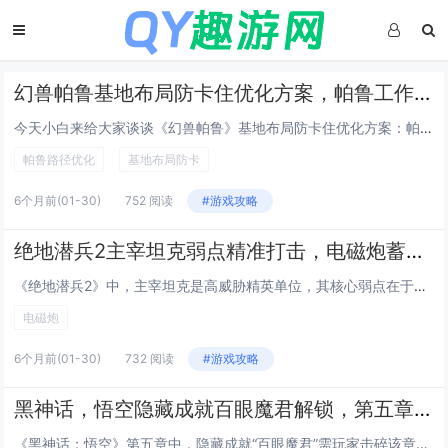
幻兽帕鲁基地布局防卡住优化方案，帕鲁工作路径AI修正的建筑物间距数据
今天小白来给大家谈谈《幻兽帕鲁》基地布局防卡住优化方案：帕鲁工作路径AI修正的建筑物间距数据。，以及对应的知识点，希望对大家有所帮助，不要忘了收藏本站呢今天给各位分享《幻兽帕鲁》基地布局防卡住优化方案：帕鲁工作路径AI修正的建筑物间距数据。...
帕鲁路径优化
基地布局防卡
6个月前
(01-30)
752 阅读
#游戏攻略
绝地潜兵2主宰坦克弱点精准打击，电磁炮蓄力时间与装甲板裂缝的对应关系
《绝地潜兵2》中，主宰坦克是高威胁精英单位，其核心弱点在于背部装甲板上随时间周期性出现的裂缝，玩家需精准把握电磁炮的蓄力节奏——当电磁炮完成约3秒完全蓄力时，恰好对应装甲裂缝最宽、防御最薄弱的瞬间，此时命中可造成巨额伤害并触发硬直，大幅提升...
电磁炮
6个月前
(01-30)
732 阅读
#游戏攻略
黑神话，悟空隐藏成就百眼魔君解锁，第五章所有石敢当击碎后的隐藏Boss位置
《黑神话：悟空》第五章中，隐藏成就“百眼魔君”需玩家击碎该章节全部石敢当后触发，完成所有石敢当破坏（共12处，分布于盘丝洞、黄花观等区域）后，返回黄花观顶层平台，原Boss战场地将出现异常光效与低语提示；此时使用定身术或火眼金睛扫描地面裂痕...