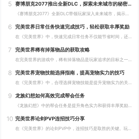
5
赛博朋克2077推出全新DLC，探索未来城市的秘密和新任务
《赛博朋克2077》全新DLC带领玩家深入未来城市，揭示隐藏的秘密并开启一系列新任务。在这一扩展内容中，玩家将有机会探索更多未知区域，体验丰富多彩的剧情，与全新角色互动，进一步丰富游戏世界的沉浸感与可玩性。今天小白来给大家谈谈《赛博朋克20...
6
完美世界日常任务快速完成技巧，轻松获取丰厚奖励
在《完美世界》中，快速完成日常任务不仅能节省时间，还能确保玩家获得丰厚的奖励。合理规划任务路线，优先选择高经验值和金币奖励的任务。利用双倍经验时间进行任务，可以事半功倍。组队完成任务效率更高，特别是对于需要击败强大敌人的任务。不要忘记使用游...
7
完美世界稀有掉落物品的获取攻略
在完美世界的游戏中，稀有掉落物品是玩家追求的目标之一。这些物品通常只能通过特定的活动、副本或怪物获得，且掉落率极低。为了提高获取几率，玩家可以组队参与高难度副本，多次挑战以增加机会；参加限时活动，如节日庆典和特殊任务，这些活动往往会有额外奖...
8
完美世界宠物技能选择指南，提高宠物实力的技巧
在《完美世界》中，合理选择宠物技能是提升宠物实力的关键。优先考虑增强宠物基础属性的技能，如攻击、防御和生命值。根据宠物类型和定位，选择合适的主动或被动技能，如控制、辅助或输出技能。利用宠物技能书升级技能等级，以及通过宠物合成功能优化技能组合...
9
龙族幻想如何高效完成帮会任务
《龙族幻想》中的帮会任务是提升角色实力和获得丰厚奖励的重要途径。要高效完成帮会任务，首先需要合理安排时间，选择高效率的任务组合，如组队完成副本或集体参与帮会活动。利用好帮会资源，如经验药水、加速道具等，可以显著提高任务完成速度。积极与帮会成...
10
完美世界论剑PVP连招技巧分享
在《完美世界》的论剑PVP中，连招技巧是取胜的关键。玩家需熟练掌握角色技能的释放顺序与时机，利用控制技能打断对手的攻击节奏，同时保持自身技能的连贯性。合理利用地形和位移技能，可以有效躲避敌方攻击，创造反击机会。了解并针对不同职业的特点制定策...