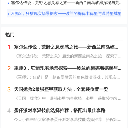
塞尔达传说，荒野之息灵感之旅——新西兰南岛峡湾探秘与荒野生存体验
巫师3，狂猎现实场景探索——波兰的梅德韦德堡与温特堡城堡的奇幻之旅
热门
1
塞尔达传说，荒野之息灵感之旅——新西兰南岛峡湾探秘与荒野生存体验
《塞尔达传说：荒野之息》启发的新西兰南岛之旅，探索了其壮丽的自然风光与荒野生存体验。在峡湾国家公园，你将亲历游戏般的奇妙景色，从镜面般的湖泊、雄伟的山脉到神秘的森林，每一处都仿佛是游戏中的场景再现。你可以参与野外生存活动，学习采集、搭建庇护...
2
巫师3，狂猎现实场景探索——波兰的梅德韦德堡与温特堡城堡的奇幻之旅
《巫师3：狂猎》是一款备受赞誉的角色扮演游戏，其现实中的灵感来源之一是波兰的梅德韦德堡和温特堡城堡。这两处地点以其独特的中世纪建筑风格和壮丽的自然风光，为游戏营造了奇幻而真实的背景。梅德韦德堡位于波兰南部，拥有悠久的历史和神秘氛围；而温特堡...
3
天国拯救2最强盔甲获取方法，全套装位置一览
《天国：拯救》中，最强盔甲为皇家骑士盔甲，获取较为复杂。首先需完成“皇家侍卫”任务线，帮助亨利成为国王的私人护卫。之后，在王宫内找到盔甲的具体位置，通常藏于密室或特定房间。完成相关任务后，玩家可获得这套顶级装备，大幅提升防御力和战斗能力。游...
4
蛋仔派对李温技能选择推荐，搭配出最佳套路
今天小白来给大家谈谈蛋仔派对李温技能选择推荐，搭配出最佳套路，以及蛋仔派对攻略对应的知识点，希望对大家有所帮助，不要忘了收藏本站呢今天给各位分享蛋仔派对李温技能选择推荐，搭配出最佳套路的知识，其中也会对蛋仔派对攻略进行解释，如果能碰巧解决你...