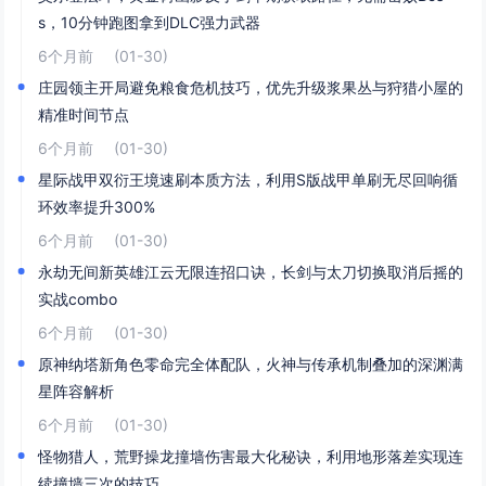
s，10分钟跑图拿到DLC强力武器
6个月前
(01-30)
庄园领主开局避免粮食危机技巧，优先升级浆果丛与狩猎小屋的
精准时间节点
6个月前
(01-30)
星际战甲双衍王境速刷本质方法，利用S版战甲单刷无尽回响循
环效率提升300%
6个月前
(01-30)
永劫无间新英雄江云无限连招口诀，长剑与太刀切换取消后摇的
实战combo
6个月前
(01-30)
原神纳塔新角色零命完全体配队，火神与传承机制叠加的深渊满
星阵容解析
6个月前
(01-30)
怪物猎人，荒野操龙撞墙伤害最大化秘诀，利用地形落差实现连
续撞墙三次的技巧