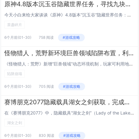
原神4.8版本沉玉谷隐藏世界任务，寻找九块茶盏碎片的完整线索链
今天小白来给大家谈谈《原神》4.8版本“沉玉谷”隐藏世界任务：寻找九块“茶盏碎片”的完整线索链。，以及对应的知识点，希望对大家有所帮助，不要忘了收藏本站呢今天给各位分享《原神》4.8版本“沉玉谷”隐藏世界任务：寻找九块“茶盏碎片”的完整线索...
茶盏碎片
6个月前
(01-30)
758 阅读
#游戏攻略
怪物猎人，荒野新环境巨兽领域陷阱布置，利用崩塌地形秒杀大型怪物的触发点
《怪物猎人：荒野》新增“巨兽领域”动态环境机制，玩家可利用地形陷阱实现高爆发击杀，在特定区域，通过攻击脆弱岩壁、引诱怪物踩踏承重结构或使用音爆弹等道具，可触发大规模崩塌——如悬崖坍塌、巨石滚落或地裂陷落，对大型怪物造成巨额伤害甚至一击秒杀，...
陷阱崩塌
6个月前
(01-30)
705 阅读
#游戏攻略
赛博朋克2077隐藏载具湖女之剑获取，完成所有超梦体验支线后的刷新位置
在《赛博朋克2077》中，隐藏载具“湖女之剑”（Lady of the Lake）需完成全部六段“超梦体验”支线任务后才会刷新，该载具为一辆极具辨识度的银灰色悬浮摩托，外观酷似《巫师3》中的同名武器，带有蓝色光效与神秘纹饰，刷新位置固定于沃...
湖女之剑
6个月前
(01-30)
830 阅读
#游戏攻略