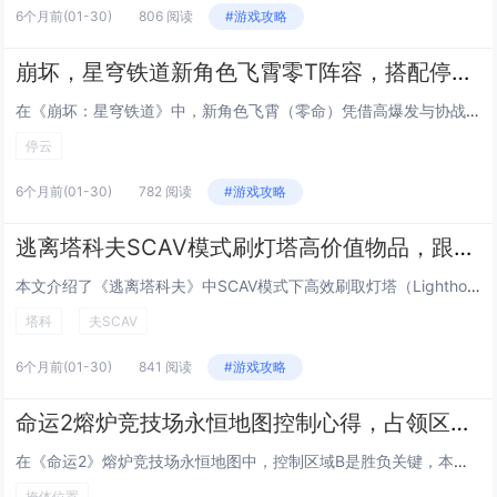
6个月前
(01-30)
806 阅读
#游戏攻略
崩坏，星穹铁道新角色飞霄零T阵容，搭配停云与花火实现首轮行动四次爆发—这哪是打BOSS？分明是在演四重奏·雷光版！
在《崩坏：星穹铁道》中，新角色飞霄（零命）凭借高爆发与协战机制，搭配停云（提供攻击力加成与行动延后）和花火（赋予额外行动与增伤），可实现首轮行动内连续四次雷属性爆发——堪称“四重奏·雷光版”，该阵容通过精准的技能循环与速度轴调控，极大压缩B...
停云
6个月前
(01-30)
782 阅读
#游戏攻略
逃离塔科夫SCAV模式刷灯塔高价值物品，跟随NPC罗格车队的安全舔包路线
本文介绍了《逃离塔科夫》中SCAV模式下高效刷取灯塔（Lighthouse）地图高价值物品的实用技巧，重点推荐跟随NPC罗格（Rogue）车队的安全舔包路线，该路线依托罗格车队的巡逻路径，利用其吸引并牵制大量AI敌人，为玩家创造相对安全的搜...
塔科
夫SCAV
6个月前
(01-30)
841 阅读
#游戏攻略
命运2熔炉竞技场永恒地图控制心得，占领区域B时的三个不可穿透掩体位置
在《命运2》熔炉竞技场永恒地图中，控制区域B是胜负关键，本文总结了占领该区域时三个高效且不可穿透的掩体位置：其一为B点右侧高台下方的混凝土矮墙，提供正面全覆盖与俯视视野；其二为B点后方通道入口处的金属承重柱群，三柱呈三角排列，可灵活切换射击...
掩体位置