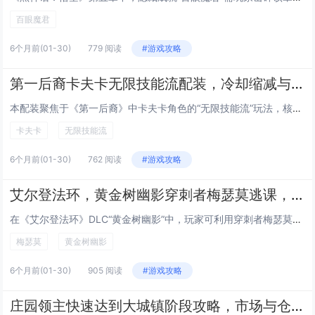
百眼魔君
6个月前
(01-30)
779 阅读
#游戏攻略
第一后裔卡夫卡无限技能流配装，冷却缩减与能量获取堆叠的永续控场Build
本配装聚焦于《第一后裔》中卡夫卡角色的“无限技能流”玩法，核心思路是通过高冷却缩减（堆至40%上限）与持续能量获取双轴驱动，实现技能无缝循环与永续控场，装备选择优先触发能量回复效果的武器（如暴击回能副手）、搭配提供CDR与技能增益的传奇配件...
卡夫卡
无限技能流
6个月前
(01-30)
762 阅读
#游戏攻略
艾尔登法环，黄金树幽影穿刺者梅瑟莫逃课，利用场景毒池与远程法术无伤磨血
在《艾尔登法环》DLC“黄金树幽影”中，玩家可利用穿刺者梅瑟莫战前的机制漏洞实现“逃课”打法：当梅瑟莫尚未正式进入战斗阶段（即未触发剧情对话或攻击）时，迅速绕至其后方毒池区域并保持距离，借助场景中持续生效的毒沼造成稳定DOT伤害，同时配合高...
梅瑟莫
黄金树幽影
6个月前
(01-30)
905 阅读
#游戏攻略
庄园领主快速达到大城镇阶段攻略，市场与仓库的黄金比例布局规划图