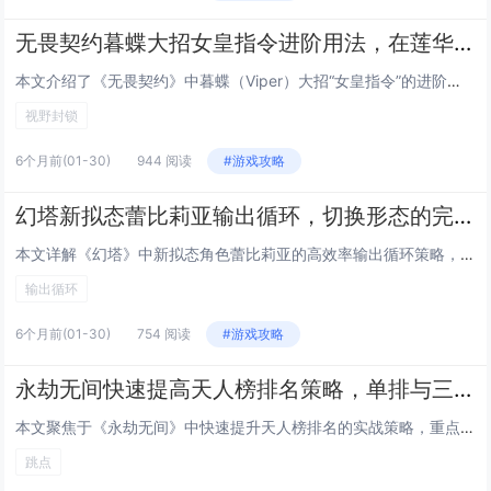
无畏契约暮蝶大招女皇指令进阶用法，在莲华古城控制中路的视野封锁战术
本文介绍了《无畏契约》中暮蝶（Viper）大招“女皇指令”的进阶战术应用，聚焦于莲华古城地图中路区域的视野封锁与控制，通过精准预判敌方动线，在中路关键通道（如中门、B斜坡入口）提前部署女皇指令，配合烟雾持续覆盖，可有效阻断对手推进、逼迫其绕...
视野封锁
6个月前
(01-30)
944 阅读
#游戏攻略
幻塔新拟态蕾比莉亚输出循环，切换形态的完美时机与武器充能优先级
本文详解《幻塔》中新拟态角色蕾比莉亚的高效率输出循环策略，重点解析其双形态（冰霜/雷电）切换的黄金时机：建议在冰霜形态下优先叠满「霜蚀」层数后，于技能真空期或敌人硬直时无缝切至雷电形态爆发；强调武器充能优先级为——雷电形态下优先充能「雷鸣之...
输出循环
6个月前
(01-30)
754 阅读
#游戏攻略
永劫无间快速提高天人榜排名策略，单排与三排的跳点选择与运营时间轴
本文聚焦于《永劫无间》中快速提升天人榜排名的实战策略，重点解析单排与三排两种模式下的跳点选择逻辑与精细化运营时间轴，单排强调高风险高回报跳点（如天罗地网、白露台）以抢夺早期资源与先手优势；三排则侧重团队协同跳点（如青云观、幽冥谷），兼顾发育...
跳点