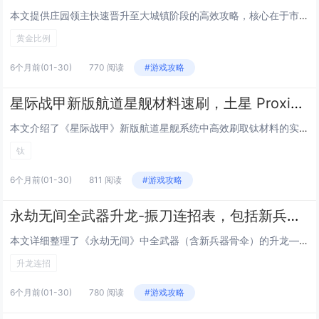
本文提供庄园领主快速晋升至大城镇阶段的高效攻略，核心在于市场与仓库的协同布局，建议采用“1:2黄金比例”——即每1座市场搭配2座中型仓库，形成辐射式物流网络，兼顾资源吞吐与交易效率，布局上，市场居中、仓库呈对称翼状分布，并通过主干道直连，减...
黄金比例
6个月前
(01-30)
770 阅读
#游戏攻略
星际战甲新版航道星舰材料速刷，土星 Proxima 地区无限刷钛的坐标点
本文介绍了《星际战甲》新版航道星舰系统中高效刷取钛材料的实用技巧，重点聚焦于土星Proxima区域，该地区存在一个稳定、可重复利用的坐标点，玩家通过特定任务或入侵节点进入后，可实现钛资源的无限循环刷取，显著提升星舰建造与升级所需材料的获取效...
钛
6个月前
(01-30)
811 阅读
#游戏攻略
永劫无间全武器升龙-振刀连招表，包括新兵器骨伞在内的帧数分析
本文详细整理了《永劫无间》中全武器（含新兵器骨伞）的升龙—振刀连招体系，并基于精确帧数分析，揭示各连招的关键窗口期与衔接逻辑，内容涵盖太刀、长剑、双刀、匕首、长枪、阔刀、弓箭及骨伞等八种武器在升龙命中后接振刀的可行性、成功帧数要求（如升龙落...
升龙连招
6个月前
(01-30)
780 阅读
#游戏攻略