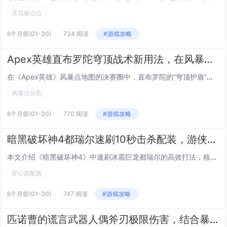
天花板点位
6个月前
(01-30)
734 阅读
#游戏攻略
Apex英雄直布罗陀穹顶战术新用法，在风暴点决赛圈强制分割战场的策略
在《Apex英雄》风暴点地图的决赛圈中，直布罗陀的“穹顶护盾”战术被开发出创新用法：利用其360度环形屏障强制分割战场，玩家可在关键狭窄通道（如发电站入口或悬崖小径）精准部署穹顶，将敌人封锁于圈外或隔离于安全区一侧，打断其转移节奏并制造单向...
风暴点分割
6个月前
(01-30)
770 阅读
#游戏攻略
暗黑破坏神4都瑞尔速刷10秒击杀配装，游侠穿心箭搭配新暗金苦痛裂片打法
本文介绍《暗黑破坏神4》中速刷冰霜巨龙都瑞尔的高效打法，核心为游侠职业搭配“穿心箭”技能与新暗金装备“苦痛裂片”（Painful Shards），该配装通过苦痛裂片提供的冰霜伤害加成、暴击率提升及范围冻结效果，大幅强化穿心箭的爆发与控场能力...
穿心箭配装
6个月前
(01-30)
747 阅读
#游戏攻略
匹诺曹的谎言武器人偶斧刃极限伤害，结合暴击手柄与锋利磨石的配装