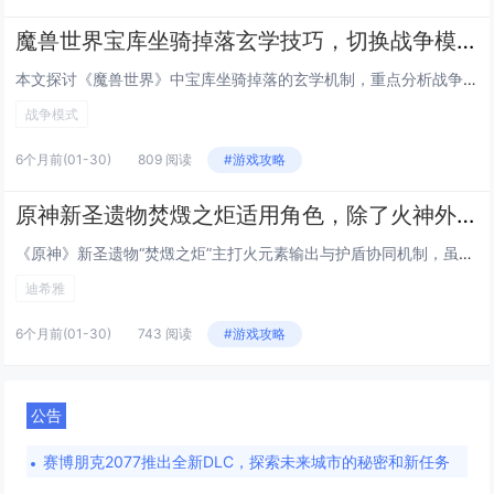
魔兽世界宝库坐骑掉落玄学技巧，切换战争模式与特定位面刷新的关联性
本文探讨《魔兽世界》中宝库坐骑掉落的玄学机制，重点分析战争模式切换与特定副本或区域（如暗影界宝库、纳斯利亚堡等）刷新率之间的潜在关联，部分玩家观察到，在开启战争模式后进入特定坐标或完成特定动作（如传送、登出重进、跨位面切换），可能影响宝库的...
战争模式
6个月前
(01-30)
809 阅读
#游戏攻略
原神新圣遗物焚燬之炬适用角色，除了火神外，迪希雅与托马的收益分析
《原神》新圣遗物“焚燬之炬”主打火元素输出与护盾协同机制，虽常被称作“火神专武”，但实测显示其泛用性较强，迪希雅佩戴时，凭借高基础攻击力与2件套提升护盾强效、4件套触发火伤加成（需处于护盾下），显著强化其站场火附魔输出与生存能力；托马则受益...
迪希雅
6个月前
(01-30)
743 阅读
#游戏攻略
公告
赛博朋克2077推出全新DLC，探索未来城市的秘密和新任务