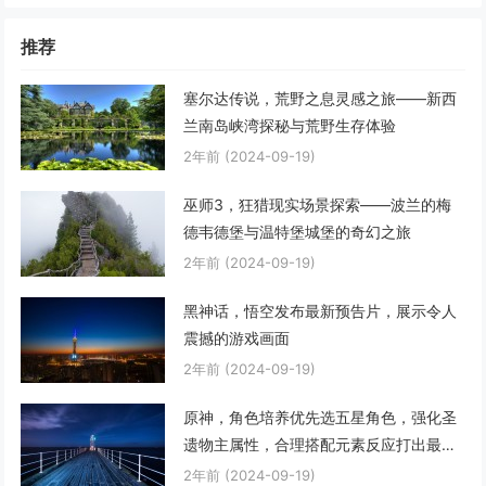
推荐
塞尔达传说，荒野之息灵感之旅——新西
兰南岛峡湾探秘与荒野生存体验
2年前
(2024-09-19)
巫师3，狂猎现实场景探索——波兰的梅
德韦德堡与温特堡城堡的奇幻之旅
2年前
(2024-09-19)
黑神话，悟空发布最新预告片，展示令人
震撼的游戏画面
2年前
(2024-09-19)
原神，角色培养优先选五星角色，强化圣
遗物主属性，合理搭配元素反应打出最大
伤害
2年前
(2024-09-19)