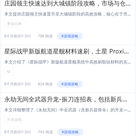
庄园领主快速达到大城镇阶段攻略，市场与仓库的黄金比例布局规划图
本文提供庄园领主快速晋升至大城镇阶段的高效攻略，核心在于市场与仓库的协同布局，建议采用“1:2黄金比例”——即每1座市场搭配2座中型仓库，形成辐射式物流网络，兼顾资源吞吐与交易效率，布局上，市场居中、仓库呈对称翼状分布，并通过主干道直连，减...
黄金比例
6个月前
(01-30)
786 阅读
#游戏攻略
星际战甲新版航道星舰材料速刷，土星 Proxima 地区无限刷钛的坐标点
本文介绍了《星际战甲》新版航道星舰系统中高效刷取钛材料的实用技巧，重点聚焦于土星Proxima区域，该地区存在一个稳定、可重复利用的坐标点，玩家通过特定任务或入侵节点进入后，可实现钛资源的无限循环刷取，显著提升星舰建造与升级所需材料的获取效...
钛
6个月前
(01-30)
829 阅读
#游戏攻略
永劫无间全武器升龙-振刀连招表，包括新兵器骨伞在内的帧数分析
本文详细整理了《永劫无间》中全武器（含新兵器骨伞）的升龙—振刀连招体系，并基于精确帧数分析，揭示各连招的关键窗口期与衔接逻辑，内容涵盖太刀、长剑、双刀、匕首、长枪、阔刀、弓箭及骨伞等八种武器在升龙命中后接振刀的可行性、成功帧数要求（如升龙落...
升龙连招
6个月前
(01-30)
793 阅读
#游戏攻略