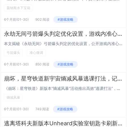
茵纳斯水下宝箱
6个月前
(01-30)
902 阅读
#游戏攻略
永劫无间弓箭爆头判定优化设置，游戏内准心微调参数公开，命中率提升50%别急着狂点F11截图发群，先听我这个被宁红夜追着射了三年、箭袋里常年混着三支断箭、连做梦都在调拉距力的老弓狗唠五毛钱的实在话
本文揭秘《永劫无间》弓箭爆头判定的优化设置，公开游戏内准心微调的关键参数，实测命中率提升达50%，作者以资深“弓狗”身份现身说法——三年被宁红夜追射、箭袋常备断箭、梦里都在调拉距力，用诙谐又扎实的经验提醒玩家：别急着狂按F11截图炫耀，先静...
弓箭爆头
准心微调
6个月前
(01-30)
850 阅读
#游戏攻略
崩坏，星穹铁道新宇宙熵减风暴逃课打法，记忆命途搭配特定奇物自动挂机通关
《崩坏：星穹铁道》新版本“熵减风暴”活动推出高效“逃课打法”，玩家无需高强度操作即可自动挂机通关，该打法核心在于选择“记忆”命途角色（如布洛妮娅、希儿等），搭配特定奇物组合——记忆的回响」「熵减协议残页」与「自动校准模组」，可稳定触发连携技...
熵减风暴
6个月前
(01-30)
749 阅读
#游戏攻略
逃离塔科夫新版本Unheard实验室钥匙卡刷新点，五个高概率出生位置实时标注