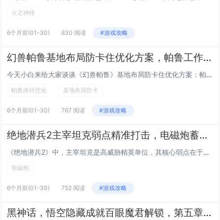
火之神瞳
6个月前
(01-30)
830 阅读
#游戏攻略
幻兽帕鲁基地布局防卡住优化方案，帕鲁工作路径AI修正的建筑物间距数据
今天小白来给大家谈谈《幻兽帕鲁》基地布局防卡住优化方案：帕鲁工作路径AI修正的建筑物间距数据。，以及对应的知识点，希望对大家有所帮助，不要忘了收藏本站呢今天给各位分享《幻兽帕鲁》基地布局防卡住优化方案：帕鲁工作路径AI修正的建筑物间距数据。...
帕鲁路径优化
基地布局防卡
6个月前
(01-30)
767 阅读
#游戏攻略
绝地潜兵2主宰坦克弱点精准打击，电磁炮蓄力时间与装甲板裂缝的对应关系
《绝地潜兵2》中，主宰坦克是高威胁精英单位，其核心弱点在于背部装甲板上随时间周期性出现的裂缝，玩家需精准把握电磁炮的蓄力节奏——当电磁炮完成约3秒完全蓄力时，恰好对应装甲裂缝最宽、防御最薄弱的瞬间，此时命中可造成巨额伤害并触发硬直，大幅提升...
电磁炮
6个月前
(01-30)
752 阅读
#游戏攻略
黑神话，悟空隐藏成就百眼魔君解锁，第五章所有石敢当击碎后的隐藏Boss位置