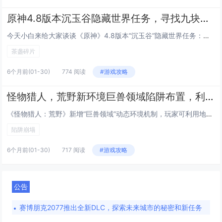
原神4.8版本沉玉谷隐藏世界任务，寻找九块茶盏碎片的完整线索链
今天小白来给大家谈谈《原神》4.8版本“沉玉谷”隐藏世界任务：寻找九块“茶盏碎片”的完整线索链。，以及对应的知识点，希望对大家有所帮助，不要忘了收藏本站呢今天给各位分享《原神》4.8版本“沉玉谷”隐藏世界任务：寻找九块“茶盏碎片”的完整线索...
茶盏碎片
6个月前
(01-30)
774 阅读
#游戏攻略
怪物猎人，荒野新环境巨兽领域陷阱布置，利用崩塌地形秒杀大型怪物的触发点
《怪物猎人：荒野》新增“巨兽领域”动态环境机制，玩家可利用地形陷阱实现高爆发击杀，在特定区域，通过攻击脆弱岩壁、引诱怪物踩踏承重结构或使用音爆弹等道具，可触发大规模崩塌——如悬崖坍塌、巨石滚落或地裂陷落，对大型怪物造成巨额伤害甚至一击秒杀，...
陷阱崩塌
6个月前
(01-30)
717 阅读
#游戏攻略
公告
赛博朋克2077推出全新DLC，探索未来城市的秘密和新任务