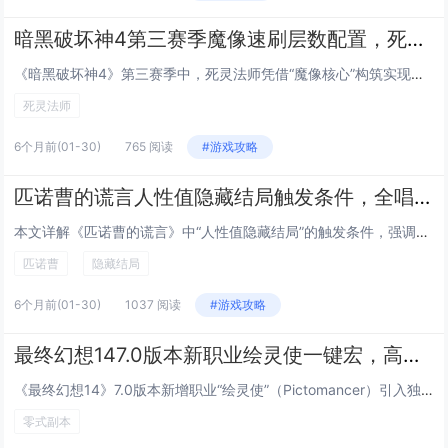
暗黑破坏神4第三赛季魔像速刷层数配置，死灵法师利用魔像核心刷100层噩梦
《暗黑破坏神4》第三赛季中，死灵法师凭借“魔像核心”构筑实现高效速刷噩梦地下城100层，该配置以“不朽之王的诅咒”与“魔像核心”为核心，搭配“亡者大军”“骸骨装甲”及“鲜血潮汐”等技能，大幅提升魔像生存与输出能力；装备侧重冷却缩减、召唤物增...
死灵法师
6个月前
(01-30)
765 阅读
#游戏攻略
匹诺曹的谎言人性值隐藏结局触发条件，全唱片收集与关键对话选择时间节点
本文详解《匹诺曹的谎言》中“人性值隐藏结局”的触发条件，强调该结局与玩家全程积累的“人性值”密切相关，需在关键剧情节点（如第一章工厂对话、第三章孤儿院抉择、终章审判前夜）做出偏向共情、牺牲或诚实的选择，避免过度功利性行为，必须100%收集全...
匹诺曹
隐藏结局
6个月前
(01-30)
1037 阅读
#游戏攻略
最终幻想147.0版本新职业绘灵使一键宏，高难副本零式循环简化输出手法
《最终幻想14》7.0版本新增职业“绘灵使”（Pictomancer）引入独特画布机制与三系灵画（攻击/防御/辅助）切换系统，为适配高难度副本（如零式神兵绝境），玩家社区广泛采用一键宏优化操作：通过宏命令自动判断目标状态、智能选择最优灵画组...
零式副本