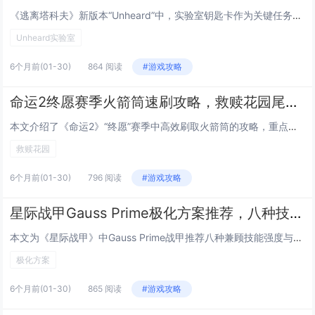
《逃离塔科夫》新版本“Unheard”中，实验室钥匙卡作为关键任务道具，其刷新点备受玩家关注，本文汇总并实时标注了五处高概率出生位置：1）USEC营地B-3仓库西侧保险柜；2）BEAR营地医疗站二楼办公桌抽屉；3）海关地图中央控制室服务器机...
Unheard实验室
6个月前
(01-30)
864 阅读
#游戏攻略
命运2终愿赛季火箭筒速刷攻略，救赎花园尾王三秒击杀的武器与模组搭配
本文介绍了《命运2》“终愿”赛季中高效刷取火箭筒的攻略，重点聚焦于“救赎花园”副本尾王的速杀技巧，通过合理搭配高爆发火箭筒（如“静默誓言”或“末日余晖”）与关键模组（如“过载弹药”“快速装填”“稳定瞄准”），配合队友职业技能协同（如术士的“...
救赎花园
6个月前
(01-30)
796 阅读
#游戏攻略
星际战甲Gauss Prime极化方案推荐，八种技能强度与速度兼顾的Forma配置
本文为《星际战甲》中Gauss Prime战甲推荐八种兼顾技能强度与施放速度的极化（Forma）配置方案，针对其四大技能——“超导”“磁暴”“电涌”“闪电奔袭”的协同机制，方案强调在提升技能效率（减少冷却）、强度（增强伤害/效果）与持续时间...
极化方案
6个月前
(01-30)
865 阅读
#游戏攻略