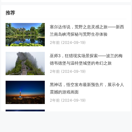
推荐
塞尔达传说，荒野之息灵感之旅——新西
兰南岛峡湾探秘与荒野生存体验
2年前
(2024-09-19)
巫师3，狂猎现实场景探索——波兰的梅
德韦德堡与温特堡城堡的奇幻之旅
2年前
(2024-09-19)
黑神话，悟空发布最新预告片，展示令人
震撼的游戏画面
2年前
(2024-09-19)
原神，角色培养优先选五星角色，强化圣
遗物主属性，合理搭配元素反应打出最大
伤害
2年前
(2024-09-19)