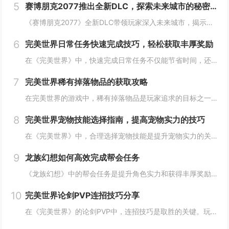
5
赛博朋克2077推出全新DLC，探索未来城市的秘密和新任务
《赛博朋克2077》全新DLC带领玩家深入未来城市，揭示隐藏的秘密并开启一系列新任务。在这一扩展内容中，玩家将有机会探索更多未知区域，体验丰富多彩的剧情，与全新角色互动，进一步丰富游戏世界的沉浸感与可玩性。今天小白来给大家谈谈《赛博朋克20...
6
完美世界日常任务快速完成技巧，轻松获取丰厚奖励
在《完美世界》中，快速完成日常任务不仅能节省时间，还能确保玩家获得丰厚的奖励。合理规划任务路线，优先选择高经验值和金币奖励的任务。利用双倍经验时间进行任务，可以事半功倍。组队完成任务效率更高，特别是对于需要击败强大敌人的任务。不要忘记使用游...
7
完美世界稀有掉落物品的获取攻略
在完美世界的游戏中，稀有掉落物品是玩家追求的目标之一。这些物品通常只能通过特定的活动、副本或怪物获得，且掉落率极低。为了提高获取几率，玩家可以组队参与高难度副本，多次挑战以增加机会；参加限时活动，如节日庆典和特殊任务，这些活动往往会有额外奖...
8
完美世界宠物技能选择指南，提高宠物实力的技巧
在《完美世界》中，合理选择宠物技能是提升宠物实力的关键。优先考虑增强宠物基础属性的技能，如攻击、防御和生命值。根据宠物类型和定位，选择合适的主动或被动技能，如控制、辅助或输出技能。利用宠物技能书升级技能等级，以及通过宠物合成功能优化技能组合...
9
龙族幻想如何高效完成帮会任务
《龙族幻想》中的帮会任务是提升角色实力和获得丰厚奖励的重要途径。要高效完成帮会任务，首先需要合理安排时间，选择高效率的任务组合，如组队完成副本或集体参与帮会活动。利用好帮会资源，如经验药水、加速道具等，可以显著提高任务完成速度。积极与帮会成...
10
完美世界论剑PVP连招技巧分享
在《完美世界》的论剑PVP中，连招技巧是取胜的关键。玩家需熟练掌握角色技能的释放顺序与时机，利用控制技能打断对手的攻击节奏，同时保持自身技能的连贯性。合理利用地形和位移技能，可以有效躲避敌方攻击，创造反击机会。了解并针对不同职业的特点制定策...