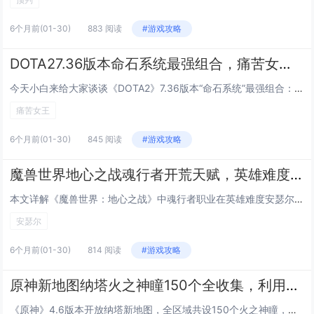
6个月前
(01-30)
883 阅读
#游戏攻略
DOTA27.36版本命石系统最强组合，痛苦女王闪烁无CD的碾压级搭配
今天小白来给大家谈谈《DOTA2》7.36版本“命石系统”最强组合：“痛苦女王”闪烁无CD的碾压级搭配。，以及对应的知识点，希望对大家有所帮助，不要忘了收藏本站呢今天给各位分享《DOTA2》7.36版本“命石系统”最强组合：“痛苦女王”闪烁...
痛苦女王
6个月前
(01-30)
845 阅读
#游戏攻略
魔兽世界地心之战魂行者开荒天赋，英雄难度安瑟尔Boss战走位与爆发时机
本文详解《魔兽世界：地心之战》中魂行者职业在英雄难度安瑟尔（Ansurek）Boss战中的开荒指南，重点涵盖天赋选择与实战操作，推荐使用以“灵魂链接”“幽魂步”为核心的爆发+机动流天赋，强化生存与位移能力；走位方面强调规避地面毒圈、及时脱离...
安瑟尔
6个月前
(01-30)
814 阅读
#游戏攻略
原神新地图纳塔火之神瞳150个全收集，利用新角色腾空技能规避复杂地形路线
《原神》4.6版本开放纳塔新地图，全区域共设150个火之神瞳，分布密集且地形复杂，本次收集优化了传统攀爬与解谜方式，玩家可借助新角色的腾空（滞空/浮空）技能，高效跨越悬崖、避开深渊或绕过障碍，大幅简化高难度神瞳的获取路径，部分神瞳位于高空平...