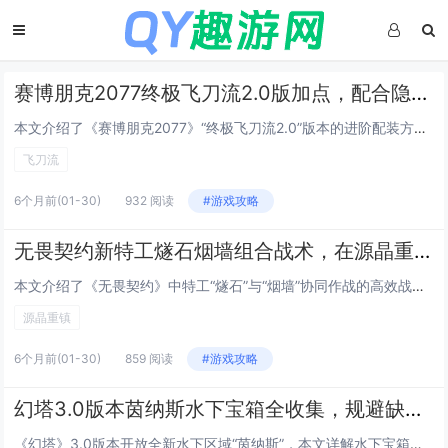
赛博朋克2077终极飞刀流2.0版加点，配合隐藏协议DLC新义体的秒杀流配装
本文介绍了《赛博朋克2077》“终极飞刀流2.0”版本的进阶配装方案，专为配合“往日之影”DLC新增的隐藏协议义体系统优化，该流派以高暴击、瞬杀为核心，主加冷兵器（尤其飞刀专精）、潜行与义体接口，关键技能包括“刀锋舞者”“致命投掷”及“静默...
飞刀流
6个月前
(01-30)
932 阅读
#游戏攻略
无畏契约新特工燧石烟墙组合战术，在源晶重镇地图的A点必胜进攻策略
本文介绍了《无畏契约》中特工“燧石”与“烟墙”协同作战的高效战术，聚焦于“源晶重镇”地图A点的进攻突破，燧石利用其可部署的爆炸性火种装置制造混乱、压制守点，配合烟墙释放大范围持续性烟幕，遮蔽敌方视野并掩护队友推进路径，该组合强调节奏控制与时...
源晶重镇
6个月前
(01-30)
859 阅读
#游戏攻略
幻塔3.0版本茵纳斯水下宝箱全收集，规避缺氧与巨兽追击的最短搜寻路线
《幻塔》3.0版本开放全新水下区域“茵纳斯”，本文详解水下宝箱全收集攻略，针对水下缺氧机制与随机刷新的巨型威胁生物（巨兽），优化出一条高效、安全的最短搜寻路线：优先利用“深海呼吸”技能与氧气补给点，按顺时针分区块推进，避开高危巡逻路径；标注...