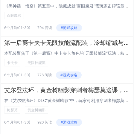
《黑神话：悟空》第五章中，隐藏成就“百眼魔君”需玩家击碎该章节全部石敢当后触发，完成所有石敢当破坏（共12处，分布于盘丝洞、黄花观等区域）后，返回黄花观顶层平台，原Boss战场地将出现异常光效与低语提示；此时使用定身术或火眼金睛扫描地面裂痕...
百眼魔君
6个月前
(01-30)
794 阅读
#游戏攻略
第一后裔卡夫卡无限技能流配装，冷却缩减与能量获取堆叠的永续控场Build
本配装聚焦于《第一后裔》中卡夫卡角色的“无限技能流”玩法，核心思路是通过高冷却缩减（堆至40%上限）与持续能量获取双轴驱动，实现技能无缝循环与永续控场，装备选择优先触发能量回复效果的武器（如暴击回能副手）、搭配提供CDR与技能增益的传奇配件...
卡夫卡
无限技能流
6个月前
(01-30)
776 阅读
#游戏攻略
艾尔登法环，黄金树幽影穿刺者梅瑟莫逃课，利用场景毒池与远程法术无伤磨血
在《艾尔登法环》DLC“黄金树幽影”中，玩家可利用穿刺者梅瑟莫战前的机制漏洞实现“逃课”打法：当梅瑟莫尚未正式进入战斗阶段（即未触发剧情对话或攻击）时，迅速绕至其后方毒池区域并保持距离，借助场景中持续生效的毒沼造成稳定DOT伤害，同时配合高...
梅瑟莫
黄金树幽影
6个月前
(01-30)
920 阅读
#游戏攻略