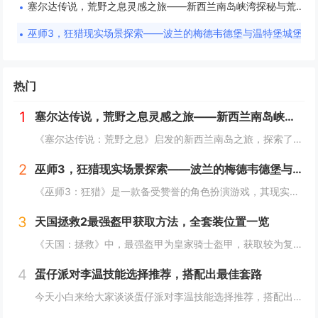
塞尔达传说，荒野之息灵感之旅——新西兰南岛峡湾探秘与荒野生存体验
巫师3，狂猎现实场景探索——波兰的梅德韦德堡与温特堡城堡的奇幻之旅
热门
1
塞尔达传说，荒野之息灵感之旅——新西兰南岛峡湾探秘与荒野生存体验
《塞尔达传说：荒野之息》启发的新西兰南岛之旅，探索了其壮丽的自然风光与荒野生存体验。在峡湾国家公园，你将亲历游戏般的奇妙景色，从镜面般的湖泊、雄伟的山脉到神秘的森林，每一处都仿佛是游戏中的场景再现。你可以参与野外生存活动，学习采集、搭建庇护...
2
巫师3，狂猎现实场景探索——波兰的梅德韦德堡与温特堡城堡的奇幻之旅
《巫师3：狂猎》是一款备受赞誉的角色扮演游戏，其现实中的灵感来源之一是波兰的梅德韦德堡和温特堡城堡。这两处地点以其独特的中世纪建筑风格和壮丽的自然风光，为游戏营造了奇幻而真实的背景。梅德韦德堡位于波兰南部，拥有悠久的历史和神秘氛围；而温特堡...
3
天国拯救2最强盔甲获取方法，全套装位置一览
《天国：拯救》中，最强盔甲为皇家骑士盔甲，获取较为复杂。首先需完成“皇家侍卫”任务线，帮助亨利成为国王的私人护卫。之后，在王宫内找到盔甲的具体位置，通常藏于密室或特定房间。完成相关任务后，玩家可获得这套顶级装备，大幅提升防御力和战斗能力。游...
4
蛋仔派对李温技能选择推荐，搭配出最佳套路
今天小白来给大家谈谈蛋仔派对李温技能选择推荐，搭配出最佳套路，以及蛋仔派对攻略对应的知识点，希望对大家有所帮助，不要忘了收藏本站呢今天给各位分享蛋仔派对李温技能选择推荐，搭配出最佳套路的知识，其中也会对蛋仔派对攻略进行解释，如果能碰巧解决你...