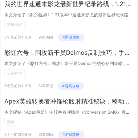
我的世界速通末影龙最新世界纪录路线，1.21版本试炼密室刷铁轨机的建造技巧
本文介绍了《我的世界》1.21版本中速通末影龙的最新世界纪录路线，重点解析了高效、稳定的核心技巧与关键跳点优化；同时详细讲解了在试炼密室（Trial Chambers）内建造全自动刷铁轨机的方法，包括利用新生物“哨卫”触发机制、精准控制试炼...
试炼密室
6个月前
(01-30)
939 阅读
#游戏攻略
彩虹六号，围攻新干员Deimos反制技巧，手机信号出现时必学的三个反杀身位
本文介绍了《彩虹六号：围攻》新干员Deimos的核心反制策略，重点聚焦其标志性技能“手机信号干扰器”（Signal Jammer）触发时的应对技巧，当Deimos部署该装置并激活时，会强制所有未受保护的进攻方干员进入短暂眩晕与定位暴露状态，...
反制身位
6个月前
(01-30)
865 阅读
#游戏攻略
Apex英雄转换者冲锋枪腰射精准秘诀，移动中按下蹲伏键的弹道稳定玄学技巧
本文揭秘《Apex英雄》中转换者冲锋枪（Conversion SMG）腰射精准度提升的核心技巧：在移动中连续、有节奏地按下蹲伏键（默认Ctrl），可显著增强腰射稳定性与弹道集中度，该操作并非单纯降低后坐力，而是利用蹲伏瞬间的移动速度骤减与角...
蹲伏
6个月前
(01-30)
920 阅读
#游戏攻略