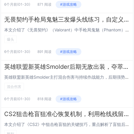
6个月前
(01-30)
871 阅读
#游戏攻略
无畏契约手枪局鬼魅三发爆头线练习，自定义地图代码与跟枪节奏训练
本文介绍了《无畏契约》（Valorant）中手枪局鬼魅（Phantom）三发爆头线的专项练习方法，重点涵盖精准压枪与节奏控制技巧，通过使用特定自定义地图代码，玩家可在无干扰环境中反复训练鬼魅的三连发点射节奏、后坐力控制及爆头预判能力，内容强...
爆头
6个月前
(01-30)
891 阅读
#游戏攻略
英雄联盟新英雄Smolder后期无敌出装，夺萃之镰 纳什之牙混合伤害流玩法
英雄联盟新英雄Smolder主打混合伤害与持续作战能力，后期强势出装推荐“夺萃之镰+纳什之牙”核心组合：夺萃之镰提供法力续航、技能急速与普攻附加魔法伤害，完美适配Smolder频繁使用技能衔接平A的机制；纳什之牙则进一步提升攻速、法强与技能...
混合伤害
6个月前
(01-30)
818 阅读
#游戏攻略
CS2狙击枪盲狙准心恢复机制，利用枪线残留预判第二发子弹命中技巧
本文介绍了《CS2》中狙击枪盲狙的关键技巧，重点解析了盲狙后准心恢复的机制：开镜瞬间的准心位置受前一发子弹射击时的准心偏移、后坐力及屏幕抖动影响，系统会基于物理模型动态重置准心回弹路径，熟练玩家可利用枪线（即子弹实际飞行轨迹）在屏幕上的短暂...
预判