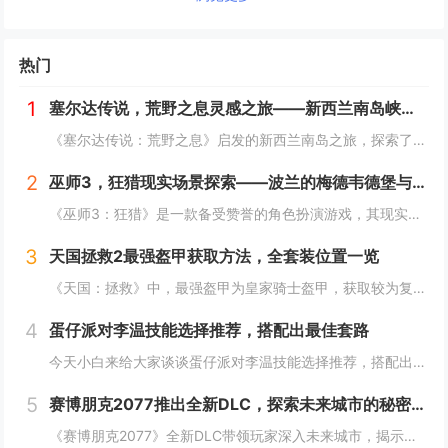
热门
1
塞尔达传说，荒野之息灵感之旅——新西兰南岛峡湾探秘与荒野生存体验
《塞尔达传说：荒野之息》启发的新西兰南岛之旅，探索了其壮丽的自然风光与荒野生存体验。在峡湾国家公园，你将亲历游戏般的奇妙景色，从镜面般的湖泊、雄伟的山脉到神秘的森林，每一处都仿佛是游戏中的场景再现。你可以参与野外生存活动，学习采集、搭建庇护...
2
巫师3，狂猎现实场景探索——波兰的梅德韦德堡与温特堡城堡的奇幻之旅
《巫师3：狂猎》是一款备受赞誉的角色扮演游戏，其现实中的灵感来源之一是波兰的梅德韦德堡和温特堡城堡。这两处地点以其独特的中世纪建筑风格和壮丽的自然风光，为游戏营造了奇幻而真实的背景。梅德韦德堡位于波兰南部，拥有悠久的历史和神秘氛围；而温特堡...
3
天国拯救2最强盔甲获取方法，全套装位置一览
《天国：拯救》中，最强盔甲为皇家骑士盔甲，获取较为复杂。首先需完成“皇家侍卫”任务线，帮助亨利成为国王的私人护卫。之后，在王宫内找到盔甲的具体位置，通常藏于密室或特定房间。完成相关任务后，玩家可获得这套顶级装备，大幅提升防御力和战斗能力。游...
4
蛋仔派对李温技能选择推荐，搭配出最佳套路
今天小白来给大家谈谈蛋仔派对李温技能选择推荐，搭配出最佳套路，以及蛋仔派对攻略对应的知识点，希望对大家有所帮助，不要忘了收藏本站呢今天给各位分享蛋仔派对李温技能选择推荐，搭配出最佳套路的知识，其中也会对蛋仔派对攻略进行解释，如果能碰巧解决你...
5
赛博朋克2077推出全新DLC，探索未来城市的秘密和新任务
《赛博朋克2077》全新DLC带领玩家深入未来城市，揭示隐藏的秘密并开启一系列新任务。在这一扩展内容中，玩家将有机会探索更多未知区域，体验丰富多彩的剧情，与全新角色互动，进一步丰富游戏世界的沉浸感与可玩性。今天小白来给大家谈谈《赛博朋克20...