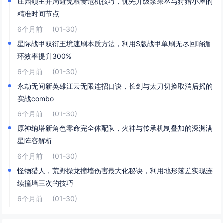
庄园领主开局避免粮食危机技巧，优先升级浆果丛与狩猎小屋的
精准时间节点
6个月前
(01-30)
星际战甲双衍王境速刷本质方法，利用S版战甲单刷无尽回响循
环效率提升300%
6个月前
(01-30)
永劫无间新英雄江云无限连招口诀，长剑与太刀切换取消后摇的
实战combo
6个月前
(01-30)
原神纳塔新角色零命完全体配队，火神与传承机制叠加的深渊满
星阵容解析
6个月前
(01-30)
怪物猎人，荒野操龙撞墙伤害最大化秘诀，利用地形落差实现连
续撞墙三次的技巧
6个月前
(01-30)