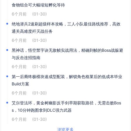
食物组合可大幅缩短孵化等待
6个月前
(01-30)
绝地潜兵2速刷超级样本攻略，三人小队最佳路线推荐，高效
通关高难度歼灭战任务
6个月前
(01-30)
黑神话，悟空禁字诀无敌帧实战用法，精确到帧的Boss战躲避
与反击连招指南
6个月前
(01-30)
第一后裔终极模块速成型配装，解锁角色格莱后的低成本毕业
Build方案
6个月前
(01-30)
艾尔登法环，黄金树幽影反手剑早期获取路径，无需击败Bos
s，10分钟跑图拿到DLC强力武器
6个月前
(01-30)
浏览更多