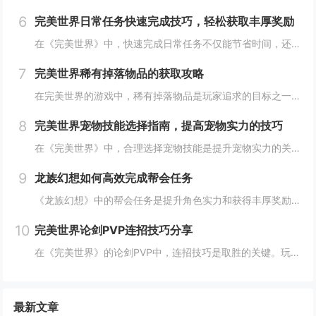
6
完美世界日常任务快速完成技巧，轻松获取丰厚奖励
在《完美世界》中，快速完成日常任务不仅能节省时间，还能确保玩家获得丰厚的奖励。合理规划任务路线，优先选择高经验值和金币奖励的任务。利用双倍经验时间进行任务，可以事半功倍。组队完成任务效率更高，特别是对于需要击败强大敌人的任务。不要忘记使用游...
7
完美世界稀有掉落物品的获取攻略
在完美世界的游戏中，稀有掉落物品是玩家追求的目标之一。这些物品通常只能通过特定的活动、副本或怪物获得，且掉落率极低。为了提高获取几率，玩家可以组队参与高难度副本，多次挑战以增加机会；参加限时活动，如节日庆典和特殊任务，这些活动往往会有额外奖...
8
完美世界宠物技能选择指南，提高宠物实力的技巧
在《完美世界》中，合理选择宠物技能是提升宠物实力的关键。优先考虑增强宠物基础属性的技能，如攻击、防御和生命值。根据宠物类型和定位，选择合适的主动或被动技能，如控制、辅助或输出技能。利用宠物技能书升级技能等级，以及通过宠物合成功能优化技能组合...
9
龙族幻想如何高效完成帮会任务
《龙族幻想》中的帮会任务是提升角色实力和获得丰厚奖励的重要途径。要高效完成帮会任务，首先需要合理安排时间，选择高效率的任务组合，如组队完成副本或集体参与帮会活动。利用好帮会资源，如经验药水、加速道具等，可以显著提高任务完成速度。积极与帮会成...
10
完美世界论剑PVP连招技巧分享
在《完美世界》的论剑PVP中，连招技巧是取胜的关键。玩家需熟练掌握角色技能的释放顺序与时机，利用控制技能打断对手的攻击节奏，同时保持自身技能的连贯性。合理利用地形和位移技能，可以有效躲避敌方攻击，创造反击机会。了解并针对不同职业的特点制定策...
最新文章