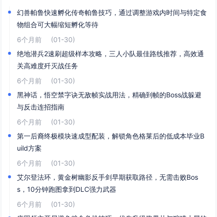
幻兽帕鲁快速孵化传奇帕鲁技巧，通过调整游戏内时间与特定食
物组合可大幅缩短孵化等待
6个月前
(01-30)
绝地潜兵2速刷超级样本攻略，三人小队最佳路线推荐，高效通
关高难度歼灭战任务
6个月前
(01-30)
黑神话，悟空禁字诀无敌帧实战用法，精确到帧的Boss战躲避
与反击连招指南
6个月前
(01-30)
第一后裔终极模块速成型配装，解锁角色格莱后的低成本毕业B
uild方案
6个月前
(01-30)
艾尔登法环，黄金树幽影反手剑早期获取路径，无需击败Bos
s，10分钟跑图拿到DLC强力武器
6个月前
(01-30)