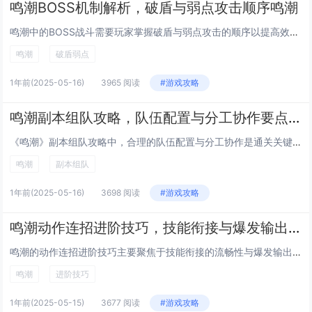
鸣潮BOSS机制解析，破盾与弱点攻击顺序鸣潮
鸣潮中的BOSS战斗需要玩家掌握破盾与弱点攻击的顺序以提高效率。针对BOSS的护盾类型（元素或物理），选择对应的克制技能或武器进行破盾。破盾后，迅速切换至弱点攻击，注意观察BOSS姿态及露出的脆弱部位（如核心或特定肢体）。弱点攻击需结合连招...
鸣潮
破盾弱点
1年前
(2025-05-16)
3965 阅读
#游戏攻略
鸣潮副本组队攻略，队伍配置与分工协作要点鸣潮
《鸣潮》副本组队攻略中，合理的队伍配置与分工协作是通关关键。建议队伍由坦克、输出、辅助三种职业构成，其中坦克负责吸引怪物仇恨并保护队友，输出职业专注于清理小怪和攻击boss核心，辅助则承担治疗、增益及控制任务。在实战中，队员需密切配合，例如...
鸣潮
副本组队
1年前
(2025-05-16)
3698 阅读
#游戏攻略
鸣潮动作连招进阶技巧，技能衔接与爆发输出最大化鸣潮
鸣潮的动作连招进阶技巧主要聚焦于技能衔接的流畅性与爆发输出的最大化。通过合理规划技能释放顺序，玩家可实现伤害的持续叠加与高效爆发。建议优先使用起手技能控制敌人，紧接着以高伤害技能衔接，确保连招无缝过渡。注意观察敌方状态及冷却时间，灵活调整输...
鸣潮
进阶技巧
1年前
(2025-05-15)
3677 阅读
#游戏攻略