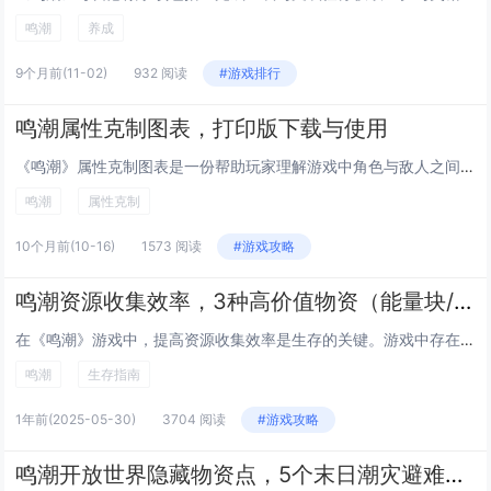
鸣潮
养成
9个月前
(11-02)
932 阅读
#游戏排行
鸣潮属性克制图表，打印版下载与使用
《鸣潮》属性克制图表是一份帮助玩家理解游戏中角色与敌人之间属性相克关系的实用工具，该图表清晰展示了不同属性之间的克制与被克制关系，如冷凝、电离、炽燃等属性的相互作用，助力玩家在战斗中合理搭配阵容，提升输出效率，提供可打印版本，方便玩家随时查...
鸣潮
属性克制
10个月前
(10-16)
1573 阅读
#游戏攻略
鸣潮资源收集效率，3种高价值物资（能量块/修复零件）刷新规律 路线规划｜生存指南
在《鸣潮》游戏中，提高资源收集效率是生存的关键。游戏中存在三种高价值物资：能量块、修复零件及其他重要资源，其刷新规律与合理路线规划至关重要。能量块通常分布在能源设施附近，修复零件则多出现在废弃建筑或战斗场景中。建议玩家根据地图分区制定高效采...
鸣潮
生存指南
1年前
(2025-05-30)
3704 阅读
#游戏攻略
鸣潮开放世界隐藏物资点，5个末日潮灾避难所位置揭秘｜技巧指南