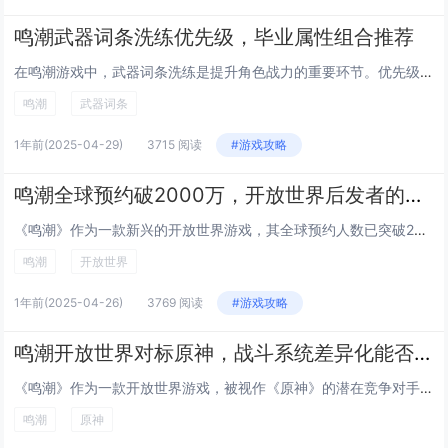
鸣潮武器词条洗练优先级，毕业属性组合推荐
在鸣潮游戏中，武器词条洗练是提升角色战力的重要环节。优先级方面，建议首先追求高攻击加成与暴击率，这是提升输出的核心属性。其次是生命值和防御力，适合需要一定生存能力的角色。毕业属性组合推荐为：双攻+暴击率+暴击伤害，此组合可最大化输出能力；若...
鸣潮
武器词条
1年前
(2025-04-29)
3715 阅读
#游戏攻略
鸣潮全球预约破2000万，开放世界后发者的破局策略
《鸣潮》作为一款新兴的开放世界游戏，其全球预约人数已突破2000万，展现了强大的市场吸引力。在竞争激烈的开放世界赛道中，《鸣潮》通过独特的美术风格、创新的战斗机制以及深度世界观构建，成功吸引了大量玩家的关注。其破局策略在于精准把握年轻用户审...
鸣潮
开放世界
1年前
(2025-04-26)
3769 阅读
#游戏攻略
鸣潮开放世界对标原神，战斗系统差异化能否破局？
《鸣潮》作为一款开放世界游戏，被视作《原神》的潜在竞争对手。其核心亮点在于战斗系统的差异化设计，试图突破传统动作角色扮演游戏的框架。相较于《原神》的元素组合机制，《鸣潮》引入了更强调连招、技能衔接和实时操作的战斗模式，为玩家提供更具挑战性和...
鸣潮
原神