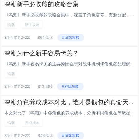
鸣潮新手必收藏的攻略合集
《鸣潮》新手必收藏的攻略合集中，涵盖了角色培养、资源分配、战斗技巧及前期快速升级等核心内容，详细介绍了如何选择初始角色、合理使用体力与材料，以及队伍搭配建议，帮助新人玩家高效度过新手期，同时包含每日必做事项、副本推荐和常见误区提醒，实用性强...
鸣潮
新手攻略
8个月前
(12-22)
864 阅读
#游戏攻略
鸣潮为什么新手容易卡关？
《鸣潮》新手容易卡关的主要原因在于对战斗机制和角色搭配理解不足，游戏融合了动作与策略元素，新人玩家往往忽视技能连招、属性克制和队伍配置的重要性，导致输出效率低下或生存能力不足，初期资源管理不当也会影响角色培养进度，部分关卡对操作反应和时机把...
鸣潮
8个月前
(12-22)
813 阅读
#游戏攻略
鸣潮角色养成成本对比，谁才是钱包的真命天子？
本文对比了《鸣潮》中各角色的养成成本，分析不同角色在等级提升、技能升级、装备强化及材料获取等方面的资源消耗，通过综合评定五星与四星角色的性价比，揭示哪些角色在战斗表现与培养投入间达到最佳平衡，结果显示，部分四星角色因材料需求少、获取稳定，成...
鸣潮
养成成本
8个月前
(12-22)
846 阅读
#游戏攻略