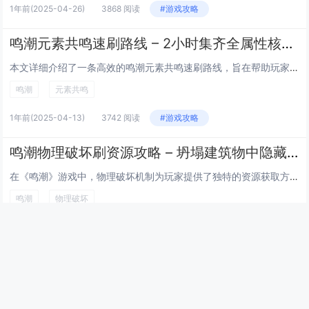
1年前
(2025-04-26)
3868 阅读
#游戏攻略
鸣潮元素共鸣速刷路线 – 2小时集齐全属性核心的最佳路径
本文详细介绍了一条高效的鸣潮元素共鸣速刷路线，旨在帮助玩家在约2小时内集齐全属性核心。通过精心规划的路径和节点选择，玩家可以最大化收益，减少不必要的跑图时间。建议优先挑战高产出的共鸣区域，如风暴之地与炎烬深处，同时合理利用每日委托和限时活动...
鸣潮
元素共鸣
1年前
(2025-04-13)
3742 阅读
#游戏攻略
鸣潮物理破坏刷资源攻略 – 坍塌建筑物中隐藏的稀有材料点位
在《鸣潮》游戏中，物理破坏机制为玩家提供了独特的资源获取方式。通过攻击特定坍塌建筑物，可高效刷取稀有材料。以下为攻略要点：观察建筑结构，寻找薄弱点或已受损区域，集中火力破坏以提高效率；部分隐藏材料位于墙体内部或地下室，需彻底摧毁相关部位才能...
鸣潮
物理破坏
1年前
(2025-04-13)
3832 阅读
#游戏攻略
最新文章
幻兽帕鲁快速孵化传奇帕鲁技巧，通过调整游戏内时间与特定食