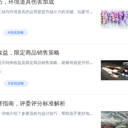
巧，环境道具伤害加成
在游戏《鸣潮》中，战斗场景互动与环境道具的运用是提升战斗力的关键。玩家可通过巧妙利用场景中的机关和道具，如爆炸桶、火焰陷阱等，对敌人造成额外伤害。合理规划走位与攻击时机，能够触发环境伤害加成，大幅提升输出效率。熟悉不同地形特点，例如高地优势...
#游戏攻略
收益，限定商品销售策略
在猪之岛的运营中，通过开拓雨天特殊收益及限定商品销售策略，能够有效提升经济效益。针对雨天场景开发特定活动或服务，如室内娱乐项目、线上互动游戏等，吸引游客即便在恶劣天气下也愿意消费。推出雨天限定商品，例如定制雨具、主题零食或纪念品，结合优惠套...
略
#游戏攻略
赛指南，评委评分标准解析
《无限暖暖服装设计大赛指南》详细介绍了参赛流程与设计技巧，帮助选手更好地准备比赛。评委评分标准主要涵盖创意性、技术实现、美观度及主题契合四个维度。创意性考察作品的独特性和创新思维；技术实现评估设计的精细程度与复杂工艺的应用；美观度注重色彩搭...