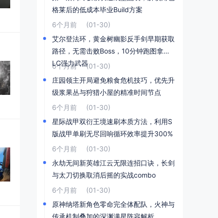
格莱后的低成本毕业Build方案
6个月前
(01-30)
艾尔登法环，黄金树幽影反手剑早期获取
路径，无需击败Boss，10分钟跑图拿到D
LC强力武器
6个月前
(01-30)
庄园领主开局避免粮食危机技巧，优先升
级浆果丛与狩猎小屋的精准时间节点
6个月前
(01-30)
星际战甲双衍王境速刷本质方法，利用S
版战甲单刷无尽回响循环效率提升300%
6个月前
(01-30)
永劫无间新英雄江云无限连招口诀，长剑
与太刀切换取消后摇的实战combo
6个月前
(01-30)
原神纳塔新角色零命完全体配队，火神与
传承机制叠加的深渊满星阵容解析