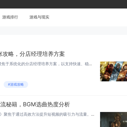
游戏排行
游戏与现实
张攻略，分店经理培养方案
沙威玛传奇连锁店的扩张攻略聚焦于系统化的分店经理培养方案，以支持快速、稳定的发展。通过标准化的操作流程和品牌管理培训，确保每位分店经理深刻理解品牌核心价值。实施“师徒制”模式，让经验丰富的老经理带领新人，提升实战能力。建立完善的绩效考核与激...
#游戏攻略
流秘籍，BGM选曲热度分析
《超级收纳馆2短视频引流秘籍》聚焦于通过高效方法提升短视频的吸引力与流量。其中特别强调了BGM（背景音乐）选曲的重要性，指出热门BGM能够显著增强视频的记忆点和传播性。通过对BGM热度的分析，创作者可以精准选择与内容匹配、且受欢迎的音乐，从...