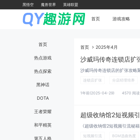
黑悟空
魔兽世界
英雄联盟
首页
游戏攻略
首页
首页
2025年4月
热点游戏
沙威玛传奇连锁店扩
热点探索
连锁店扩张
分店经理培养
黑神话
1年前
(2025-04-29)
4570 阅读
DOTA
王者荣耀
超级收纳馆2短视频引
和平精英
短视频引流
BGM选曲热度
第五人格