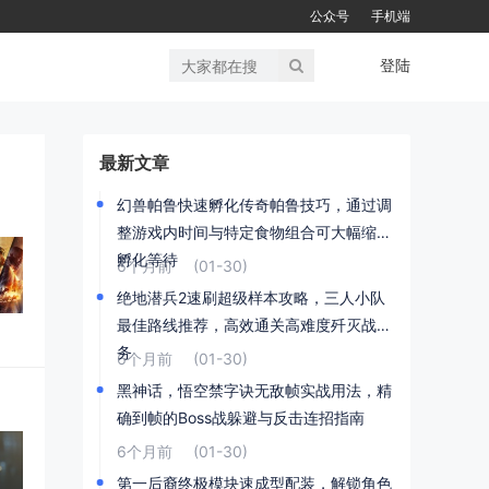
公众号
手机端
登陆
最新文章
幻兽帕鲁快速孵化传奇帕鲁技巧，通过调
整游戏内时间与特定食物组合可大幅缩短
孵化等待
6个月前
(01-30)
绝地潜兵2速刷超级样本攻略，三人小队
最佳路线推荐，高效通关高难度歼灭战任
务
6个月前
(01-30)
黑神话，悟空禁字诀无敌帧实战用法，精
确到帧的Boss战躲避与反击连招指南
6个月前
(01-30)
第一后裔终极模块速成型配装，解锁角色