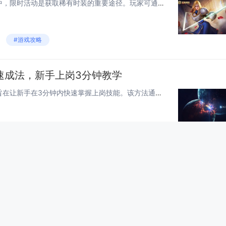
《绝区零》角色时装获取攻略中，限时活动是获取稀有时装的重要途径。玩家可通过参与特定活动积累活动代币，这些代币可在活动商店中兑换独特时装。部分时装可能具有时效性，错过将无法再次获得，因此建议玩家密切关注游戏内活动公告。合理规划代币使用，优先兑...
#游戏攻略
速成法，新手上岗3分钟教学
沙威玛传奇员工培训速成法，旨在让新手在3分钟内快速掌握上岗技能。该方法通过简洁明了的步骤分解，将复杂的操作流程简化为易学易记的核心要点。从食材准备到烤制技巧，再到包裹与服务顾客，每一步都配有直观的示范和清晰的指导。此培训法注重实践与效率，帮...
#游戏攻略
间视觉欺骗，小户型扩容法
《超级收纳馆2》聚焦于收纳空间的视觉欺骗技巧，为小户型扩容提供了实用解决方案。通过巧妙设计，如多功能家具、隐藏式储物以及镜面应用，实现空间的最大化利用。节目展示了如何借助色彩搭配与布局优化，让有限面积显得更加宽敞明亮。这些方法不仅提升了居住...
#游戏攻略