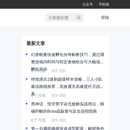
公众号
手机端
登陆
最新文章
幻兽帕鲁快速孵化传奇帕鲁技巧，通过调
整游戏内时间与特定食物组合可大幅缩短
孵化等待
6个月前
(01-30)
绝地潜兵2速刷超级样本攻略，三人小队
最佳路线推荐，高效通关高难度歼灭战任
务
6个月前
(01-30)
黑神话，悟空禁字诀无敌帧实战用法，精
确到帧的Boss战躲避与反击连招指南
6个月前
(01-30)
第一后裔终极模块速成型配装，解锁角色