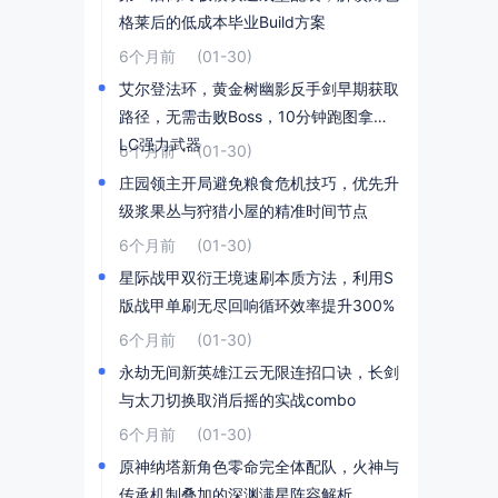
格莱后的低成本毕业Build方案
6个月前
(01-30)
艾尔登法环，黄金树幽影反手剑早期获取
路径，无需击败Boss，10分钟跑图拿到D
LC强力武器
6个月前
(01-30)
庄园领主开局避免粮食危机技巧，优先升
级浆果丛与狩猎小屋的精准时间节点
6个月前
(01-30)
星际战甲双衍王境速刷本质方法，利用S
版战甲单刷无尽回响循环效率提升300%
6个月前
(01-30)
永劫无间新英雄江云无限连招口诀，长剑
与太刀切换取消后摇的实战combo
6个月前
(01-30)
原神纳塔新角色零命完全体配队，火神与
传承机制叠加的深渊满星阵容解析