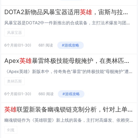
DOTA2新物品风暴宝器适用
英雄
，宙斯与拉席克的质变效果对比
风暴宝器是DOTA2中一件新推出的合成装备，主打法术爆发与团队增益，其核心效果为施放技能后对周围敌人造成基于最大魔法值的伤害并附加短暂沉默，同时为友军提供魔法恢复与技能急速加成，在适用英雄方面，宙斯凭借高频率雷击与被动连锁闪电，能高频触发风...
风暴宝器
6个月前
(01-30)
681 阅读
#游戏攻略
Apex
英雄
暴雷终极技能母舰掩护，在奥林匹斯地图中心平台强制劝架
《Apex英雄》新版本中，传奇角色“暴雷”的终极技能“母舰掩护”遭玩家社区广泛质疑，该技能可在奥林匹斯地图中心平台释放巨型能量护盾，强制打断并隔绝交火区域，被戏称为“强制劝架”，由于其覆盖范围大、持续时间长且难以反制，常导致团战瞬间失衡，尤...
奥林匹斯
6个月前
(01-30)
660 阅读
#游戏攻略
英雄
联盟新装备幽魂锁链克制分析，针对上单剑魔与鳄鱼的主动使用时机
幽魂锁链作为《英雄联盟》新上线的装备，主打对高爆发、依赖突进与近战换血英雄的克制，尤其针对上单剑魔与鳄鱼效果显著，其主动技能可施加“幽魂标记”，使目标在3秒内受到的后续伤害提升，并禁用位移与治疗效果——完美反制剑魔开大后的强杀链及鳄鱼E技能...
剑魔