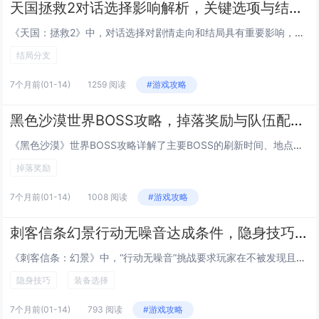
天国拯救2对话选择影响解析，关键选项与结局分支
《天国：拯救2》中，对话选择对剧情走向和结局具有重要影响，玩家在与NPC互动时的每项选择都可能改变任务结果、角色关系及阵营声望，关键选项往往涉及道德判断或势力站队，如是否宽恕敌人或协助特定派系，这些决定会触发不同的任务分支并导向多个结局，部...
结局分支
7个月前
(01-14)
1259 阅读
#游戏攻略
黑色沙漠世界BOSS攻略，掉落奖励与队伍配置推荐
《黑色沙漠》世界BOSS攻略详解了主要BOSS的刷新时间、地点及机制，强调团队协作与走位技巧，推荐组队配置为2名主坦、2名副坦、4名输出和2名治疗，确保仇恨控制与持续输出，BOSS掉落稀有装备强化材料、传说武器设计图及坐骑道具，高难度目标奖...
掉落奖励
7个月前
(01-14)
1008 阅读
#游戏攻略
刺客信条幻景行动无噪音达成条件，隐身技巧与装备选择
《刺客信条：幻景》中，“行动无噪音”挑战要求玩家在不被发现且不制造警报的情况下完成任务，达成条件包括全程潜行、避免正面冲突、使用隐身技巧如蹲伏移动和环境掩护，以及精准时机的暗杀，选择降低脚步声的装备，如静音靴子和刺客专用斗篷，能有效提升隐匿...
隐身技巧
装备选择
7个月前
(01-14)
793 阅读
#游戏攻略