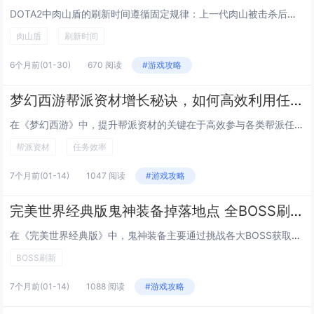
DOTA2中肉山盾的刷新时间遵循固定规律：上一代肉山被击杀后，下一代肉山将在8–11分钟内随机刷新（精确到秒），且必定出现在该时间区间内，为便于记忆，玩家常用口诀：“八九十一，必在其中”——即刷新时间落在第8、9、10或11分钟内，绝不会早...
肉山盾
刷新时间
6个月前
(01-30)
670 阅读
#游戏攻略
梦幻西游帮派资材增长秘诀，如何高效利用任务提升
在《梦幻西游》中，提升帮派资材的关键在于高效参与各类帮派任务，成员应优先完成帮派任务、运镖、刷塔和剿匪等活动，这些任务奖励丰富且直接增加资材，合理安排任务时间，集中参与双倍资材时段可大幅提升收益，鼓励帮派成员每日活跃，提升贡献度，解锁更高级...
帮派资材
任务效率
7个月前
(01-14)
1047 阅读
#游戏攻略
完美世界经典版鬼神装备掉落地点 全BOSS刷新位置
在《完美世界经典版》中，鬼神装备主要通过挑战各大BOSS获取，掉落集中在高等级副本与野外刷新的精英怪，主要掉落点包括：夜帝城的幽冥鬼将、堕落深渊的血煞魔君、轮回殿的赤炎战神以及昆仑雪域的寒霜巨龙，这些BOSS每隔数小时定时刷新，部分需组队方...
BOSS刷新
7个月前
(01-14)
1088 阅读
#游戏攻略