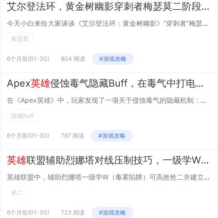
艾尔登法环，黄金树幽影穿刺者梅瑟莫二阶段跳过，在P1转场时使用命定之死秒杀
今天小白来给大家谈谈《艾尔登法环：黄金树幽影》“穿刺者”梅瑟莫二阶段跳过：在P1转场时使用“命定之死”秒杀。，以及对应的知识点，希望对大家有所帮助，不要忘了收藏本站呢今天给各位分享《艾尔登法环：黄金树幽影》“穿刺者”梅瑟莫二阶段跳过：在P1...
梅瑟莫
6个月前
(01-30)
804 阅读
#游戏攻略
Apex
英雄
侵蚀毒气隐藏Buff，在毒气中打电或使用凤凰治疗包的加速效果
在《Apex英雄》中，玩家发现了一项关于侵蚀毒气的隐藏机制：当角色处于毒气圈内时，若被电击（如来自电能武器或雷击效果）或使用凤凰的治疗包，会意外触发短暂的移动速度加成，即“加速Buff”，该效果并非官方公开设计，属于未被文档记录的隐藏交互，...
隐藏Buff
6个月前
(01-30)
797 阅读
#游戏攻略
英雄
联盟辅助烈娜塔对线压制技巧，一级学W技能抢二的强势换血时机
英雄联盟中，辅助烈娜塔一级学W（毒雾陷阱）可高效抢二并建立对线压制，W技能施放范围广、冷却短，配合被动中毒效果能显著提升换血伤害，一级利用W封锁敌方走位或逼其吃兵线，快速清线攒经验，通常能在25秒左右升至二级；此时立刻学习E技能（减速手雷）...
抢二
6个月前
(01-30)
723 阅读
#游戏攻略