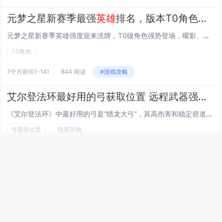
元梦之星新赛季最强
英雄
排名，版本T0角色解析
元梦之星新赛季英雄强度迎来洗牌，T0级角色强势登场，曜影、炽焰之心与虚空行者凭借出色的技能机制和实战表现稳居版本顶端，曜影机动性极强，爆发伤害高，适合切入收割；炽焰之心拥有大范围群伤和控制能力，团战作用显著；虚空行者兼具生存与输出，持续作战...
T0角色
7个月前
(01-14)
844 阅读
#游戏攻略
艾尔登法环最好用的弓获取位置 远程武器强度评测
《艾尔登法环》中最好用的弓是“猎龙大弓”，其高伤害和稳定箭道使其成为远程输出首选，该武器可在击败“古龙奈斯”区域的隐藏BOSS“猎龙者”后获得，位于宁姆格福西部的悬崖洞穴内。“腐败弓”和“神谕泡泡弓”也表现不俗，适合不同玩法流派，整体而言，...
弓获取位置
强度评测
7个月前
(01-14)
726 阅读
#游戏攻略
最新文章
幻兽帕鲁快速孵化传奇帕鲁技巧，通过调整游戏内时间与特定食
物组合可大幅缩短孵化等待