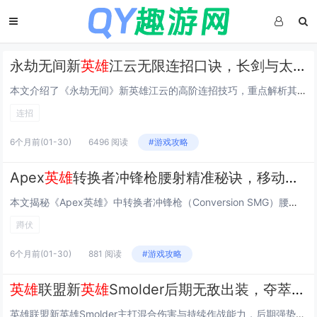
永劫无间新
英雄
江云无限连招口诀，长剑与太刀切换取消后摇的实战combo
本文介绍了《永劫无间》新英雄江云的高阶连招技巧，重点解析其长剑与太刀双武器切换取消后摇的核心机制，通过精准的武器切换时机（如长剑重击后接太刀轻击、或太刀升龙后瞬切长剑），可无缝衔接技能、规避硬直，实现流畅无限连招，文中还提供了实用口诀，如“...
连招
6个月前
(01-30)
6496 阅读
#游戏攻略
Apex
英雄
转换者冲锋枪腰射精准秘诀，移动中按下蹲伏键的弹道稳定玄学技巧
本文揭秘《Apex英雄》中转换者冲锋枪（Conversion SMG）腰射精准度提升的核心技巧：在移动中连续、有节奏地按下蹲伏键（默认Ctrl），可显著增强腰射稳定性与弹道集中度，该操作并非单纯降低后坐力，而是利用蹲伏瞬间的移动速度骤减与角...
蹲伏
6个月前
(01-30)
881 阅读
#游戏攻略
英雄
联盟新
英雄
Smolder后期无敌出装，夺萃之镰 纳什之牙混合伤害流玩法
英雄联盟新英雄Smolder主打混合伤害与持续作战能力，后期强势出装推荐“夺萃之镰+纳什之牙”核心组合：夺萃之镰提供法力续航、技能急速与普攻附加魔法伤害，完美适配Smolder频繁使用技能衔接平A的机制；纳什之牙则进一步提升攻速、法强与技能...