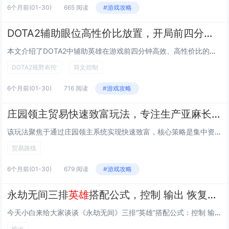
6个月前
(01-30)
665 阅读
#游戏攻略
DOTA2辅助眼位高性价比放置，开局前四分钟控制符与防Gank的视野布控
本文介绍了DOTA2中辅助英雄在游戏前四分钟高效、高性价比的眼位布置策略，重点围绕河道符点控制与关键路口视野布控展开，强调在劣势路三角区、中路野区入口、己方野区隘口等位置优先插假眼或真眼，以兼顾抢符成功率与防Gank预警，建议结合己方英雄分...
DOTA2视野布控
符文控制
6个月前
(01-30)
716 阅读
#游戏攻略
庄园领主贸易快速致富玩法，专注生产亚麻长袍并建立贸易路线的规划
该玩法聚焦于通过庄园领主系统实现快速致富，核心策略是集中资源高效生产亚麻长袍——一种需求稳定、加工链短、利润可观的基础制成品，玩家需优先升级亚麻种植、亚麻布纺织与裁缝工坊，确保原料自给与产能协同；同时规划多条高效贸易路线，对接高需求城镇（如...
贸易路线
6个月前
(01-30)
679 阅读
#游戏攻略
永劫无间三排
英雄
搭配公式，控制 输出 恢复的版本最优解组合推荐
今天小白来给大家谈谈《永劫无间》三排“英雄”搭配公式：控制 输出 恢复的版本最优解组合推荐。，以及对应的知识点，希望对大家有所帮助，不要忘了收藏本站呢今天给各位分享《永劫无间》三排“英雄”搭配公式：控制 输出 恢复的版本最优解组合推荐。的知...
输出