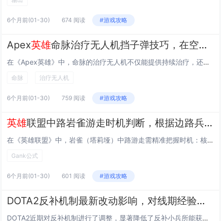
6个月前
(01-30)
674 阅读
#游戏攻略
Apex
英雄
命脉治疗无人机挡子弹技巧，在空旷地带利用无人机作为临时掩体
在《Apex英雄》中，命脉的治疗无人机不仅能提供持续治疗，还可作为战术掩体使用，玩家可在空旷地带主动部署无人机，利用其坚固的实体模型阻挡敌方子弹，为自身创造短暂安全空间，实现边打边治，该技巧尤其适用于转点、回血或被压制时，需注意无人机血量有...
命脉
治疗无人机
6个月前
(01-30)
759 阅读
#游戏攻略
英雄
联盟中路岩雀游走时机判断，根据边路兵线位置与打野动态的Gank公式
在《英雄联盟》中，岩雀（塔莉垭）中路游走需精准把握时机：核心依据是边路兵线位置与打野动向的协同判断，当边路兵线被推至敌方塔下或即将进塔时，敌方压线风险高、回防慢，是理想游走窗口；若己方打野正于该侧野区控图或已释放信号，可形成双人包夹，大幅提...
Gank公式
6个月前
(01-30)
601 阅读
#游戏攻略
DOTA2反补机制最新改动影响，对线期经验获取减少后的压制策略调整
DOTA2近期对反补机制进行了调整，显著降低了反补小兵所能获得的经验值，尤其影响对线期的经验积累，这一改动削弱了传统依靠精准反补控线、压制对手发育的策略效果，迫使玩家重新评估对线思路，职业选手与高分段玩家开始更注重主动换血、技能消耗与兵线管...