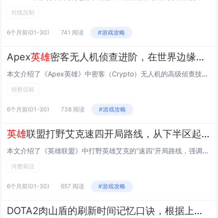
对线压制
6个月前
(01-30)
741 阅读
#游戏攻略
Apex
英雄
密客无人机侦查进阶，在世界边缘扫描侦察信标的路径规划
本文介绍了《Apex英雄》中密客（Crypto）无人机的高级侦查技巧，重点聚焦于“世界边缘”地图中侦察信标（Surveillance Drone）的高效路径规划，通过合理预判敌人动线、利用地形高低差与掩体遮挡，玩家可优化无人机部署点位与飞行...
侦察信标
6个月前
(01-30)
738 阅读
#游戏攻略
英雄
联盟打野艾克速四开局路线，从下半区起手，3分15秒到达河蟹的刷法
本文介绍了《英雄联盟》中打野英雄艾克的“速四”开局路线，强调高效、安全且兼顾节奏的刷野节奏，艾克从下半区起手（通常为蓝Buff→蛤蟆→三狼），利用其被动加速与Q技能清野效率，全程无惩戒/不漏刀，3分15秒准时抵达河道蟹刷新点（通常为己方下路...
河蟹刷法
6个月前
(01-30)
657 阅读
#游戏攻略
DOTA2肉山盾的刷新时间记忆口诀，根据上一代肉山死亡后的8–11分钟区间