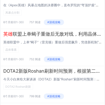
在《Apex英雄》风暴点地图的决赛圈中，直布罗陀的“穹顶护盾”战术被开发出创新用法：利用其360度环形屏障强制分割战场，玩家可在关键狭窄通道（如发电站入口或悬崖小径）精准部署穹顶，将敌人封锁于圈外或隔离于安全区一侧，打断其转移节奏并制造单向...
风暴点分割
6个月前
(01-30)
757 阅读
#游戏攻略
英雄
联盟上单蝎子重做后无敌对线，利用晶体毒素叠加机制三级单杀技巧
英雄联盟中，上单“蝎子”（雷克顿）重做后强度飙升，凭借新机制“晶体毒素”的叠加效果实现强势对线，该技能可对敌人持续施加多层易伤效果，配合被动与Q技能的爆发联动，在三级时即可完成高伤害单杀，其核心在于精准控线、利用小兵快速叠满毒素层数，并在敌...
晶体毒素
6个月前
(01-30)
752 阅读
#游戏攻略
DOTA2新版Roshan刷新时间预测，根据第二次死亡时间精确到秒的刷新公式
今天小白来给大家谈谈《DOTA2》新版“Roshan”刷新时间预测：根据第二次死亡时间精确到秒的刷新公式。，以及对应的知识点，希望对大家有所帮助，不要忘了收藏本站呢今天给各位分享《DOTA2》新版“Roshan”刷新时间预测：根据第二次死亡...
DOTA2 Roshan刷新
6个月前
(01-30)
799 阅读
#游戏攻略