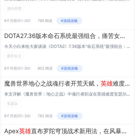
混合伤害
6个月前
(01-30)
789 阅读
#游戏攻略
DOTA27.36版本命石系统最强组合，痛苦女王闪烁无CD的碾压级搭配
今天小白来给大家谈谈《DOTA2》7.36版本“命石系统”最强组合：“痛苦女王”闪烁无CD的碾压级搭配。，以及对应的知识点，希望对大家有所帮助，不要忘了收藏本站呢今天给各位分享《DOTA2》7.36版本“命石系统”最强组合：“痛苦女王”闪烁...
痛苦女王
6个月前
(01-30)
802 阅读
#游戏攻略
魔兽世界地心之战魂行者开荒天赋，
英雄
难度安瑟尔Boss战走位与爆发时机
本文详解《魔兽世界：地心之战》中魂行者职业在英雄难度安瑟尔（Ansurek）Boss战中的开荒指南，重点涵盖天赋选择与实战操作，推荐使用以“灵魂链接”“幽魂步”为核心的爆发+机动流天赋，强化生存与位移能力；走位方面强调规避地面毒圈、及时脱离...
安瑟尔
6个月前
(01-30)
783 阅读
#游戏攻略
Apex
英雄
直布罗陀穹顶战术新用法，在风暴点决赛圈强制分割战场的策略