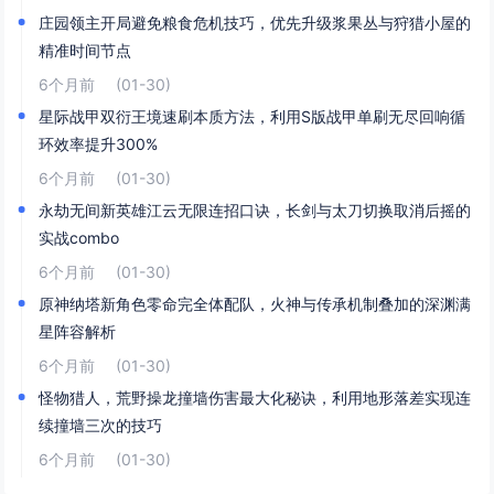
庄园领主开局避免粮食危机技巧，优先升级浆果丛与狩猎小屋的
精准时间节点
6个月前
(01-30)
星际战甲双衍王境速刷本质方法，利用S版战甲单刷无尽回响循
环效率提升300%
6个月前
(01-30)
永劫无间新英雄江云无限连招口诀，长剑与太刀切换取消后摇的
实战combo
6个月前
(01-30)
原神纳塔新角色零命完全体配队，火神与传承机制叠加的深渊满
星阵容解析
6个月前
(01-30)
怪物猎人，荒野操龙撞墙伤害最大化秘诀，利用地形落差实现连
续撞墙三次的技巧
6个月前
(01-30)