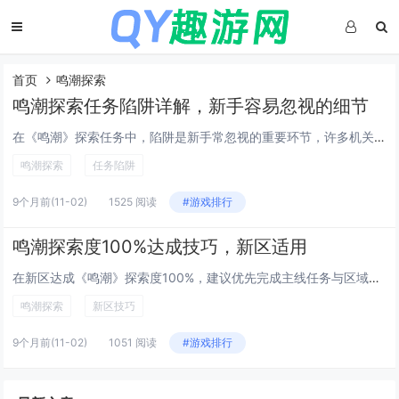
首页
鸣潮探索
鸣潮探索任务陷阱详解，新手容易忽视的细节
在《鸣潮》探索任务中，陷阱是新手常忽视的重要环节，许多机关看似普通，实则暗藏杀机，如地面裂缝、异常光影或静止的装置，往往触发后会造成角色掉血或任务失败，部分陷阱与环境融合紧密，需仔细观察才能发现，建议玩家推进任务时保持警惕，多利用侦查技能和...
鸣潮探索
任务陷阱
9个月前
(11-02)
1525 阅读
#游戏排行
鸣潮探索度100%达成技巧，新区适用
在新区达成《鸣潮》探索度100%，建议优先完成主线任务与区域解锁，快速推进地图开放，合理利用巡查仙灵与探索工具，高效点亮视野并收集宝箱，注意查看地图边缘与隐蔽角落，常有隐藏区域和解谜任务，及时完成神像升级与共鸣者探索，提升移动与战斗能力，多...
鸣潮探索
新区技巧
9个月前
(11-02)
1051 阅读
#游戏排行