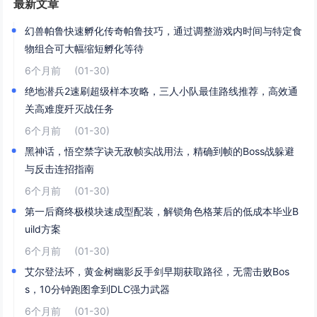
最新文章
幻兽帕鲁快速孵化传奇帕鲁技巧，通过调整游戏内时间与特定食
物组合可大幅缩短孵化等待
6个月前
(01-30)
绝地潜兵2速刷超级样本攻略，三人小队最佳路线推荐，高效通
关高难度歼灭战任务
6个月前
(01-30)
黑神话，悟空禁字诀无敌帧实战用法，精确到帧的Boss战躲避
与反击连招指南
6个月前
(01-30)
第一后裔终极模块速成型配装，解锁角色格莱后的低成本毕业B
uild方案
6个月前
(01-30)
艾尔登法环，黄金树幽影反手剑早期获取路径，无需击败Bos
s，10分钟跑图拿到DLC强力武器
6个月前
(01-30)