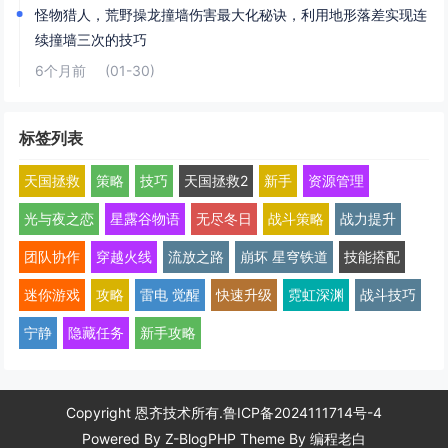
怪物猎人，荒野操龙撞墙伤害最大化秘诀，利用地形落差实现连
续撞墙三次的技巧
6个月前
(01-30)
标签列表
天国拯救
策略
技巧
天国拯救2
新手
资源管理
光与夜之恋
星露谷物语
无尽冬日
战斗策略
战力提升
团队协作
穿越火线
流放之路
崩坏 星穹铁道
技能搭配
迷你游戏
攻略
雷电 觉醒
快速升级
霓虹深渊
战斗技巧
宁静
隐藏任务
新手攻略
Copyright 恩齐技术所有.
鲁ICP备2024111714号-4
Powered By
Z-BlogPHP
Theme By
编程老白