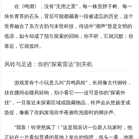
在《鸣潮》，没有“无用之景”，每一株歪脖子树、每一
块长青苔的石头，背后可能都藏着一段被遗忘的历史，这个
世界融合了东方古韵与末世科技，传说中“潮声”曾是文明的
低语，如今却成了指引探索的回响，你不听，它就沉默；你
靠近，它就低吟。
风铃与足迹：你的“探索雷达”别关机
游戏里有个小玩意儿叫“共鸣风铃”，长得像古代铜铃，
挂在腰间会随风轻响，别小看它——这可是你的“探索外
挂”，一旦靠近未探索区域或隐藏物品，铃声会从悠扬变成
急促，像极了你妈发现你半夜偷吃泡面时的脚步声。
“我靠！铃突然疯了！”这是我采访一位新人玩家时，他
正站在一片看似普通的草地上发出的惊呼，低头一看，地面