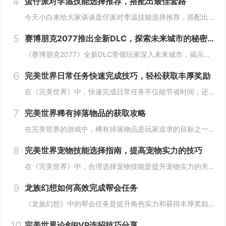
4
蛋仔派对李温技能选择推荐，搭配出最佳套路
今天小白来给大家谈谈蛋仔派对李温技能选择推荐，搭配出最佳套路，以及蛋仔派对攻略对应的知识点，希望对大家有所帮助，不要忘了收藏本站呢今天给各位分享蛋仔派对李温技能选择推荐，搭配出最佳套路的知识，其中也会对蛋仔派对攻略进行解释，如果能碰巧解决你...
5
赛博朋克2077推出全新DLC，探索未来城市的秘密和新任务
《赛博朋克2077》全新DLC带领玩家深入未来城市，揭示隐藏的秘密并开启一系列新任务。在这一扩展内容中，玩家将有机会探索更多未知区域，体验丰富多彩的剧情，与全新角色互动，进一步丰富游戏世界的沉浸感与可玩性。今天小白来给大家谈谈《赛博朋克20...
6
完美世界日常任务快速完成技巧，轻松获取丰厚奖励
在《完美世界》中，快速完成日常任务不仅能节省时间，还能确保玩家获得丰厚的奖励。合理规划任务路线，优先选择高经验值和金币奖励的任务。利用双倍经验时间进行任务，可以事半功倍。组队完成任务效率更高，特别是对于需要击败强大敌人的任务。不要忘记使用游...
7
完美世界稀有掉落物品的获取攻略
在完美世界的游戏中，稀有掉落物品是玩家追求的目标之一。这些物品通常只能通过特定的活动、副本或怪物获得，且掉落率极低。为了提高获取几率，玩家可以组队参与高难度副本，多次挑战以增加机会；参加限时活动，如节日庆典和特殊任务，这些活动往往会有额外奖...
8
完美世界宠物技能选择指南，提高宠物实力的技巧
在《完美世界》中，合理选择宠物技能是提升宠物实力的关键。优先考虑增强宠物基础属性的技能，如攻击、防御和生命值。根据宠物类型和定位，选择合适的主动或被动技能，如控制、辅助或输出技能。利用宠物技能书升级技能等级，以及通过宠物合成功能优化技能组合...
9
龙族幻想如何高效完成帮会任务
《龙族幻想》中的帮会任务是提升角色实力和获得丰厚奖励的重要途径。要高效完成帮会任务，首先需要合理安排时间，选择高效率的任务组合，如组队完成副本或集体参与帮会活动。利用好帮会资源，如经验药水、加速道具等，可以显著提高任务完成速度。积极与帮会成...
10
完美世界论剑PVP连招技巧分享