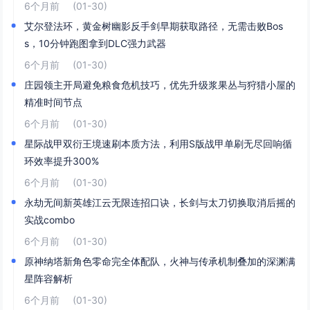
6个月前
(01-30)
艾尔登法环，黄金树幽影反手剑早期获取路径，无需击败Bos
s，10分钟跑图拿到DLC强力武器
6个月前
(01-30)
庄园领主开局避免粮食危机技巧，优先升级浆果丛与狩猎小屋的
精准时间节点
6个月前
(01-30)
星际战甲双衍王境速刷本质方法，利用S版战甲单刷无尽回响循
环效率提升300%
6个月前
(01-30)
永劫无间新英雄江云无限连招口诀，长剑与太刀切换取消后摇的
实战combo
6个月前
(01-30)
原神纳塔新角色零命完全体配队，火神与传承机制叠加的深渊满
星阵容解析
6个月前
(01-30)