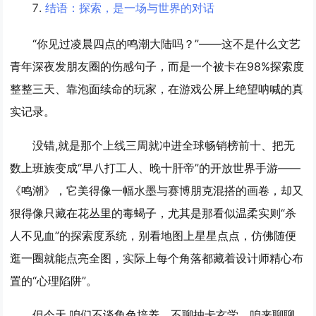
结语：探索，是一场与世界的对话
“你见过凌晨四点的鸣潮大陆吗？”——这不是什么文艺
青年深夜发朋友圈的伤感句子，而是一个被卡在98%探索度
整整三天、靠泡面续命的玩家，在游戏公屏上绝望呐喊的真
实记录。
没错,就是那个上线三周就冲进全球畅销榜前十、把无
数上班族变成“早八打工人、晚十肝帝”的开放世界手游——
《鸣潮》，它美得像一幅水墨与赛博朋克混搭的画卷，却又
狠得像只藏在花丛里的毒蝎子，尤其是那看似温柔实则“杀
人不见血”的探索度系统，别看地图上星星点点，仿佛随便
逛一圈就能点亮全图，实际上每个角落都藏着设计师精心布
置的“心理陷阱”。
但今天,咱们不谈角色培养，不聊抽卡玄学，咱来聊聊