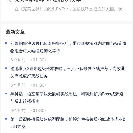
在《完美世界》的论剑PVP中，连招技巧是取胜的关键。玩家需熟练掌握角色技能的释放顺序与时机，利用控制技能打断对手的攻击节奏，同时保持自身技能的连贯性。合理利用地形和位移技能，可以有效躲避敌方攻击，创造反击机会。了解并针对不同职业的特点制定策...
最新文章
幻兽帕鲁快速孵化传奇帕鲁技巧，通过调整游戏内时间与特定食
物组合可大幅缩短孵化等待
6个月前
(01-30)
绝地潜兵2速刷超级样本攻略，三人小队最佳路线推荐，高效通
关高难度歼灭战任务
6个月前
(01-30)
黑神话，悟空禁字诀无敌帧实战用法，精确到帧的Boss战躲避
与反击连招指南
6个月前
(01-30)
第一后裔终极模块速成型配装，解锁角色格莱后的低成本毕业B
uild方案