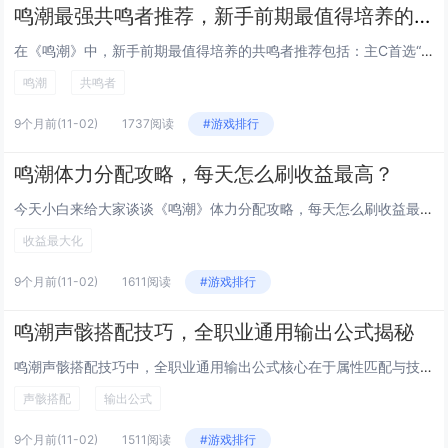
鸣潮最强共鸣者推荐，新手前期最值得培养的角色
在《鸣潮》中，新手前期最值得培养的共鸣者推荐包括：主C首选“焰心”莉亚，拥有高爆发火元素伤害，技能连贯易上手；副C推荐“...
鸣潮
共鸣者
9个月前
(11-02)
1737阅读
#游戏排行
鸣潮体力分配攻略，每天怎么刷收益最高？
今天小白来给大家谈谈《鸣潮》体力分配攻略，每天怎么刷收益最高？，以及潮鸣弦是什么技能对应的知识点，希望对大家有所帮助，不...
收益最大化
9个月前
(11-02)
1611阅读
#游戏排行
鸣潮声骸搭配技巧，全职业通用输出公式揭秘
鸣潮声骸搭配技巧中，全职业通用输出公式核心在于属性匹配与技能协同，玩家需根据角色职业特性选择主属性为暴击、攻击或元素伤害...
声骸搭配
输出公式
9个月前
(11-02)
1511阅读
#游戏排行