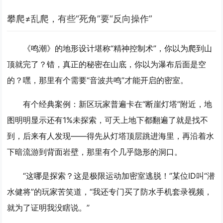
攀爬≠乱爬，有些“死角”要“反向操作”
《鸣潮》的地形设计堪称“精神控制术”，你以为爬到山
顶就完了？错，真正的秘密在山底，你以为瀑布后面是空
的？嘿，那里有个需要“音波共鸣”才能开启的密室。
有个经典案例：新区玩家普遍卡在“断崖灯塔”附近，地
图明明显示还有1%未探索，可天上地下都翻遍了就是找不
到，后来有人发现——得先从灯塔顶层跳进海里，再沿着水
下暗流游到背面岩壁，那里有个几乎隐形的洞口。
“这哪是探索？这是极限运动加密室逃脱！”某位ID叫“潜
水健将”的玩家苦笑道，“我还专门买了防水手机套录视频，
就为了证明我没瞎说。”