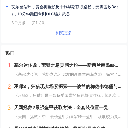
艾尔登法环，黄金树幽影反手剑早期获取路径，无需击败Bos
s，10分钟跑图拿到DLC强力武器
6个月前
(01-30)
浏览更多
热门
1
塞尔达传说，荒野之息灵感之旅——新西兰南岛峡湾探秘与荒野生存体验
《塞尔达传说：荒野之息》启发的新西兰南岛之旅，探索了其壮丽的自然风光与荒野生存体验。在峡湾国家公园，你将亲历游戏般的奇妙景色，从镜面般的湖泊、雄伟的山脉到神秘的森林，每一处都仿佛是游戏中的场景再现。你可以参与野外生存活动，学习采集、搭建庇护...
2
巫师3，狂猎现实场景探索——波兰的梅德韦德堡与温特堡城堡的奇幻之旅
《巫师3：狂猎》是一款备受赞誉的角色扮演游戏，其现实中的灵感来源之一是波兰的梅德韦德堡和温特堡城堡。这两处地点以其独特的中世纪建筑风格和壮丽的自然风光，为游戏营造了奇幻而真实的背景。梅德韦德堡位于波兰南部，拥有悠久的历史和神秘氛围；而温特堡...
3
天国拯救2最强盔甲获取方法，全套装位置一览
《天国：拯救》中，最强盔甲为皇家骑士盔甲，获取较为复杂。首先需完成“皇家侍卫”任务线，帮助亨利成为国王的私人护卫。之后，在王宫内找到盔甲的具体位置，通常藏于密室或特定房间。完成相关任务后，玩家可获得这套顶级装备，大幅提升防御力和战斗能力。游...