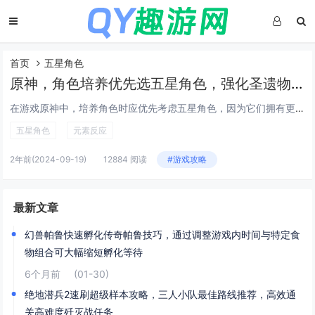
首页
五星角色
原神，角色培养优先选五星角色，强化圣遗物主属性，合理搭配元素反应打出最大伤害
在游戏原神中，培养角色时应优先考虑五星角色，因为它们拥有更高的成长潜力和更强的技能。强化圣遗物时，重点关注其主属性，以确保角色能力得到最大程度的提升。合理搭配角色之间的元素反应也是提高战斗效率的关键，通过触发不同的元素反应可以对敌人造成更大...
五星角色
元素反应
2年前
(2024-09-19)
12884 阅读
#游戏攻略
最新文章
幻兽帕鲁快速孵化传奇帕鲁技巧，通过调整游戏内时间与特定食
物组合可大幅缩短孵化等待
6个月前
(01-30)
绝地潜兵2速刷超级样本攻略，三人小队最佳路线推荐，高效通
关高难度歼灭战任务