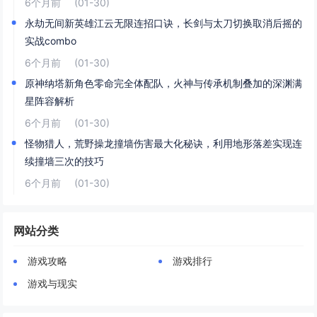
6个月前
(01-30)
永劫无间新英雄江云无限连招口诀，长剑与太刀切换取消后摇的
实战combo
6个月前
(01-30)
原神纳塔新角色零命完全体配队，火神与传承机制叠加的深渊满
星阵容解析
6个月前
(01-30)
怪物猎人，荒野操龙撞墙伤害最大化秘诀，利用地形落差实现连
续撞墙三次的技巧
6个月前
(01-30)
网站分类
游戏攻略
游戏排行
游戏与现实