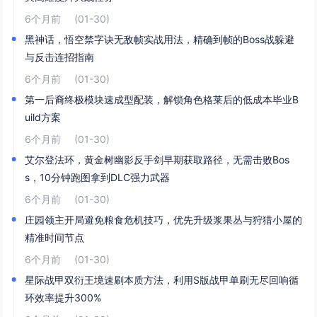
6个月前
(01-30)
黑神话，悟空禁字诀无敌帧实战用法，精确到帧的Boss战躲避
与反击连招指南
6个月前
(01-30)
第一后裔终极模块速成型配装，解锁角色格莱后的低成本毕业B
uild方案
6个月前
(01-30)
艾尔登法环，黄金树幽影反手剑早期获取路径，无需击败Bos
s，10分钟跑图拿到DLC强力武器
6个月前
(01-30)
庄园领主开局避免粮食危机技巧，优先升级浆果丛与狩猎小屋的
精准时间节点
6个月前
(01-30)
星际战甲双衍王境速刷本质方法，利用S版战甲单刷无尽回响循
环效率提升300%