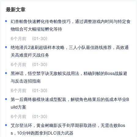
最新文章
幻兽帕鲁快速孵化传奇帕鲁技巧，通过调整游戏内时间与特定食
物组合可大幅缩短孵化等待
6个月前
(01-30)
绝地潜兵2速刷超级样本攻略，三人小队最佳路线推荐，高效通
关高难度歼灭战任务
6个月前
(01-30)
黑神话，悟空禁字诀无敌帧实战用法，精确到帧的Boss战躲避
与反击连招指南
6个月前
(01-30)
第一后裔终极模块速成型配装，解锁角色格莱后的低成本毕业B
uild方案
6个月前
(01-30)
艾尔登法环，黄金树幽影反手剑早期获取路径，无需击败Bos
s，10分钟跑图拿到DLC强力武器