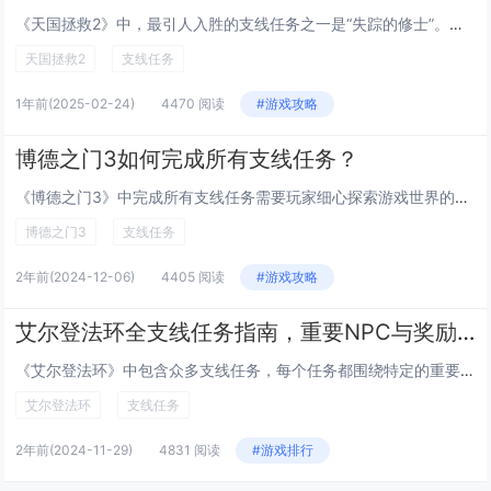
《天国拯救2》中，最引人入胜的支线任务之一是“失踪的修士”。玩家需调查一位修士的离奇失踪事件，过程中逐步揭开当地教会与走私团伙的秘密勾结。此任务不仅考验玩家的侦探技巧，还揭示了游戏世界的复杂政治和宗教背景。另一个亮点任务是“铁匠的女儿”，讲...
天国拯救2
支线任务
1年前
(2025-02-24)
4470 阅读
#游戏攻略
博德之门3如何完成所有支线任务？
《博德之门3》中完成所有支线任务需要玩家细心探索游戏世界的每一个角落，与各种角色互动，倾听他们的故事和请求。游戏中支线任务丰富多样，涵盖了从简单的物品收集到复杂的解谜和战斗挑战。完成这些任务不仅能获得经验值和奖励，还能深入了解游戏背景和角色...
博德之门3
支线任务
2年前
(2024-12-06)
4405 阅读
#游戏攻略
艾尔登法环全支线任务指南，重要NPC与奖励解析
《艾尔登法环》中包含众多支线任务，每个任务都围绕特定的重要NPC展开，这些角色不仅为游戏增添了丰富的背景故事，还提供了宝贵的装备和奖励。玩家可以通过完成如“被遗忘的村人”、“卡利亚水晶塔的秘密”等任务，获得独特的武器、法术或重要道具。每个任...
艾尔登法环
支线任务
2年前
(2024-11-29)
4831 阅读
#游戏排行