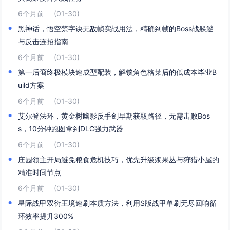
6个月前
(01-30)
黑神话，悟空禁字诀无敌帧实战用法，精确到帧的Boss战躲避
与反击连招指南
6个月前
(01-30)
第一后裔终极模块速成型配装，解锁角色格莱后的低成本毕业B
uild方案
6个月前
(01-30)
艾尔登法环，黄金树幽影反手剑早期获取路径，无需击败Bos
s，10分钟跑图拿到DLC强力武器
6个月前
(01-30)
庄园领主开局避免粮食危机技巧，优先升级浆果丛与狩猎小屋的
精准时间节点
6个月前
(01-30)
星际战甲双衍王境速刷本质方法，利用S版战甲单刷无尽回响循
环效率提升300%