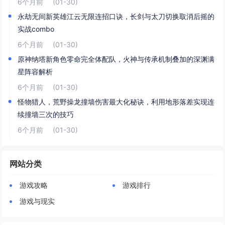
6个月前
(01-30)
永劫无间新英雄江云无限连招口诀，长剑与太刀切换取消后摇的
实战combo
6个月前
(01-30)
原神纳塔新角色零命完全体配队，火神与传承机制叠加的深渊满
星阵容解析
6个月前
(01-30)
怪物猎人，荒野操龙撞墙伤害最大化秘诀，利用地形落差实现连
续撞墙三次的技巧
6个月前
(01-30)
网站分类
游戏攻略
游戏排行
游戏与现实