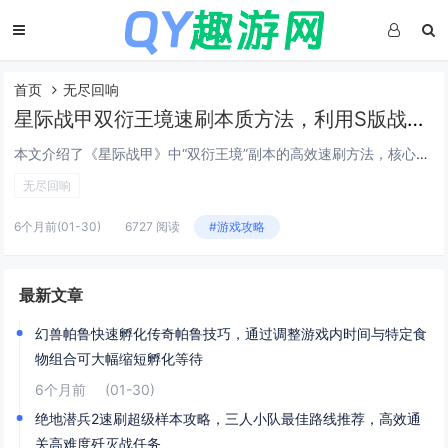
首页
无尽回响
星际战甲双衍王境速刷本质方法，利用S版战甲单刷无尽回响循环效率提升300%
本文介绍了《星际战甲》中“双衍王境”副本的高效速刷方法，核心在于使用S系（Sentient）战甲进行单人无尽回响循环，该策略通过精准利用S系战甲的高生存能力、群体控制与快速清怪机制（如Nidus的寄生、Hydroid的潮汐涌流或Wukong...
无尽回响
6个月前
(01-30)
6727 阅读
#游戏攻略
最新文章
幻兽帕鲁快速孵化传奇帕鲁技巧，通过调整游戏内时间与特定食
物组合可大幅缩短孵化等待
6个月前
(01-30)
绝地潜兵2速刷超级样本攻略，三人小队最佳路线推荐，高效通
关高难度歼灭战任务