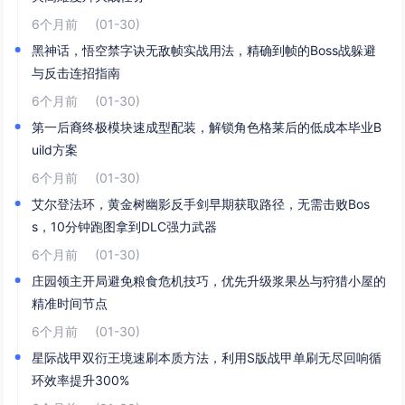
6个月前
(01-30)
黑神话，悟空禁字诀无敌帧实战用法，精确到帧的Boss战躲避
与反击连招指南
6个月前
(01-30)
第一后裔终极模块速成型配装，解锁角色格莱后的低成本毕业B
uild方案
6个月前
(01-30)
艾尔登法环，黄金树幽影反手剑早期获取路径，无需击败Bos
s，10分钟跑图拿到DLC强力武器
6个月前
(01-30)
庄园领主开局避免粮食危机技巧，优先升级浆果丛与狩猎小屋的
精准时间节点
6个月前
(01-30)
星际战甲双衍王境速刷本质方法，利用S版战甲单刷无尽回响循
环效率提升300%