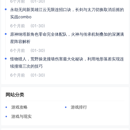
6个月前
(01-30)
永劫无间新英雄江云无限连招口诀，长剑与太刀切换取消后摇的
实战combo
6个月前
(01-30)
原神纳塔新角色零命完全体配队，火神与传承机制叠加的深渊满
星阵容解析
6个月前
(01-30)
怪物猎人，荒野操龙撞墙伤害最大化秘诀，利用地形落差实现连
续撞墙三次的技巧
6个月前
(01-30)
网站分类
游戏攻略
游戏排行
游戏与现实