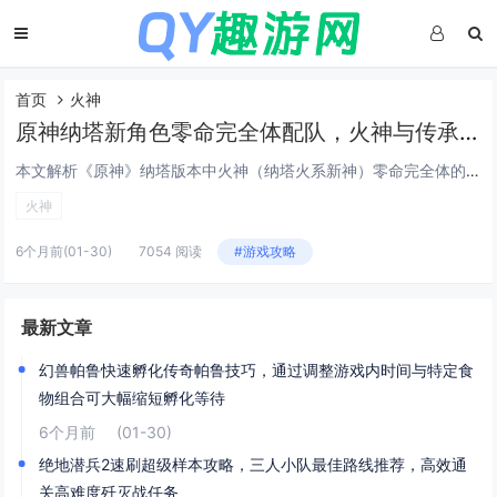
首页
火神
原神纳塔新角色零命完全体配队，火神与传承机制叠加的深渊满星阵容解析
本文解析《原神》纳塔版本中火神（纳塔火系新神）零命完全体的配队思路与深渊满星实战策略，重点围绕“火神+传承机制”双核驱动展开：火神凭借高倍率普攻、稳定后台火附着及元素爆发增益，配合纳塔特有的“传承”机制（如角色登场时继承前一位角色的部分bu...
火神
6个月前
(01-30)
7054 阅读
#游戏攻略
最新文章
幻兽帕鲁快速孵化传奇帕鲁技巧，通过调整游戏内时间与特定食
物组合可大幅缩短孵化等待
6个月前
(01-30)
绝地潜兵2速刷超级样本攻略，三人小队最佳路线推荐，高效通
关高难度歼灭战任务