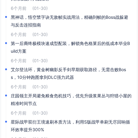
6个月前
(01-30)
黑神话，悟空禁字诀无敌帧实战用法，精确到帧的Boss战躲避
与反击连招指南
6个月前
(01-30)
第一后裔终极模块速成型配装，解锁角色格莱后的低成本毕业B
uild方案
6个月前
(01-30)
艾尔登法环，黄金树幽影反手剑早期获取路径，无需击败Bos
s，10分钟跑图拿到DLC强力武器
6个月前
(01-30)
庄园领主开局避免粮食危机技巧，优先升级浆果丛与狩猎小屋的
精准时间节点
6个月前
(01-30)
星际战甲双衍王境速刷本质方法，利用S版战甲单刷无尽回响循
环效率提升300%