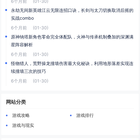
6个月前
(01-30)
永劫无间新英雄江云无限连招口诀，长剑与太刀切换取消后摇的
实战combo
6个月前
(01-30)
原神纳塔新角色零命完全体配队，火神与传承机制叠加的深渊满
星阵容解析
6个月前
(01-30)
怪物猎人，荒野操龙撞墙伤害最大化秘诀，利用地形落差实现连
续撞墙三次的技巧
6个月前
(01-30)
网站分类
游戏攻略
游戏排行
游戏与现实