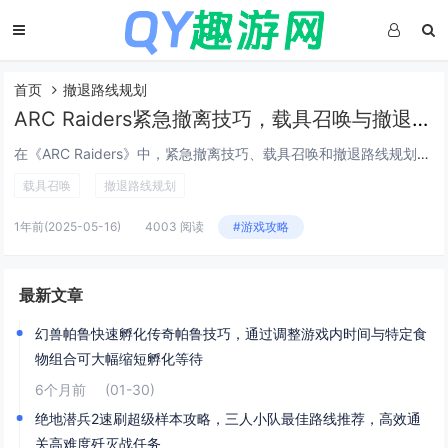
首页
撤退路线规划
ARC Raiders紧急撤离技巧，载具召唤与撤退路线规划ARC Raiders
在《ARC Raiders》中，紧急撤离技巧、载具召唤和撤退路线规划是成功完成任务的关键。玩家需要熟练掌握载具的快速召唤方法，在关键时刻提供运输支持。制定合理的撤退路线可以有效规避敌人追击，确保队伍安全返回。地图地形分析与动态障碍物预判也是...
载具召唤
撤退路线规划
1年前
(2025-05-16)
4003 阅读
#游戏攻略
最新文章
幻兽帕鲁快速孵化传奇帕鲁技巧，通过调整游戏内时间与特定食
物组合可大幅缩短孵化等待
6个月前
(01-30)
绝地潜兵2速刷超级样本攻略，三人小队最佳路线推荐，高效通
关高难度歼灭战任务