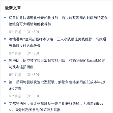
最新文章
幻兽帕鲁快速孵化传奇帕鲁技巧，通过调整游戏内时间与特定食
物组合可大幅缩短孵化等待
6个月前
(01-30)
绝地潜兵2速刷超级样本攻略，三人小队最佳路线推荐，高效通
关高难度歼灭战任务
6个月前
(01-30)
黑神话，悟空禁字诀无敌帧实战用法，精确到帧的Boss战躲避
与反击连招指南
6个月前
(01-30)
第一后裔终极模块速成型配装，解锁角色格莱后的低成本毕业B
uild方案
6个月前
(01-30)
艾尔登法环，黄金树幽影反手剑早期获取路径，无需击败Bos
s，10分钟跑图拿到DLC强力武器