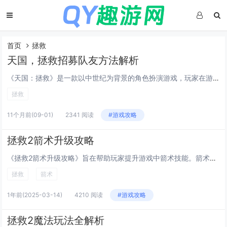
首页
拯救
天国，拯救招募队友方法解析
《天国：拯救》是一款以中世纪为背景的角色扮演游戏，玩家在游戏中可以招募多位队友共同战斗，招募队友的关键在于完成特定的任务或达成一定条件，例如提升与角色的好感度、完成支线任务或在特定地点找到他们，每位队友都有独特的技能与背景，合理搭配可提升战...
拯救
11个月前
(09-01)
2341 阅读
#游戏攻略
拯救2箭术升级攻略
《拯救2箭术升级攻略》旨在帮助玩家提升游戏中箭术技能。箭术作为游戏核心玩法之一，其升级需注重资源分配与技巧练习。多参与狩猎任务积累经验值，这是提升箭术等级的关键途径。合理使用不同类型的箭矢，针对怪物弱点攻击能事半功倍。强化弓的属性、解锁新技...
拯救
箭术
1年前
(2025-03-14)
4210 阅读
#游戏攻略
拯救2魔法玩法全解析