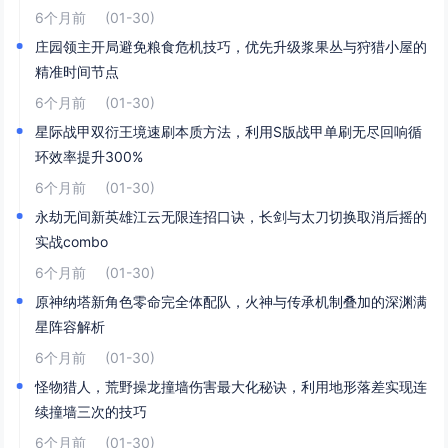
6个月前
(01-30)
庄园领主开局避免粮食危机技巧，优先升级浆果丛与狩猎小屋的
精准时间节点
6个月前
(01-30)
星际战甲双衍王境速刷本质方法，利用S版战甲单刷无尽回响循
环效率提升300%
6个月前
(01-30)
永劫无间新英雄江云无限连招口诀，长剑与太刀切换取消后摇的
实战combo
6个月前
(01-30)
原神纳塔新角色零命完全体配队，火神与传承机制叠加的深渊满
星阵容解析
6个月前
(01-30)
怪物猎人，荒野操龙撞墙伤害最大化秘诀，利用地形落差实现连
续撞墙三次的技巧
6个月前
(01-30)