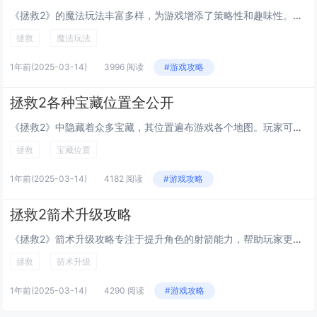
《拯救2》的魔法玩法丰富多样，为游戏增添了策略性和趣味性。玩家可通过收集魔力值施放各类魔法，包括攻击型、防御型和辅助型。攻击型魔法如火球术能对敌人造成强大伤害；防御型魔法如护盾术可吸收一定量的伤害，提升生存能力；辅助型魔法则提供增益效果，如...
拯救
魔法玩法
1年前
(2025-03-14)
3996 阅读
#游戏攻略
拯救2各种宝藏位置全公开
《拯救2》中隐藏着众多宝藏，其位置遍布游戏各个地图。玩家可通过探索遗迹、山洞及隐秘角落来发现这些珍贵物品。部分宝藏位于需要特定技能解锁的区域，如攀爬高墙或潜入水下深处。某些地点还设有机关谜题，解开后方能获取奖励。本攻略详细列举了所有已知宝藏...
拯救
宝藏位置
1年前
(2025-03-14)
4182 阅读
#游戏攻略
拯救2箭术升级攻略
《拯救2》箭术升级攻略专注于提升角色的射箭能力，帮助玩家更高效地击败敌人。游戏中，箭术升级需通过收集经验值和完成特定任务实现。优先提升“暴击率”与“射击速度”，可显著增强输出能力。选择合适的弓箭装备和箭矢类型也至关重要，如火焰箭可对群敌造成...
拯救
箭术升级
1年前
(2025-03-14)
4290 阅读
#游戏攻略