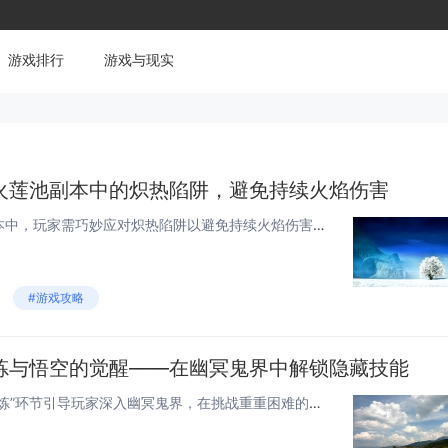
游戏排行
游戏与现实
火莲池副本中的炽热陷阱，避免持续火焰伤害
在《黑神话：悟空》火莲池副本中，玩家需巧妙应对炽热陷阱以避免持续火焰伤害。关键是利用环境元素或特殊技能。可以寻找水池或冰泉暂时解除灼烧效果，使用特定技能如召唤冰盾、水系法术等也能有效缓解伤害。保持移动避免长时间暴露于火焰之中，并迅速解决释放...
#游戏攻略
炼与悟空的觉醒——在幽冥鬼界中解锁隐藏技能
《黑神话：悟空》通过“魂灵试炼”环节引导玩家深入幽冥鬼界，在挑战重重困难的同时逐步解锁隐藏技能。此部分内容不仅考验玩家的操作技巧，还以丰富的故事情节增强游戏体验，让玩家伴随角色成长，最终实现悟空的觉醒。今天小白来给大家谈谈《黑神话悟空》如何...