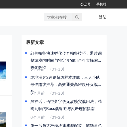
公众号
手机端
登陆
最新文章
幻兽帕鲁快速孵化传奇帕鲁技巧，通过调
整游戏内时间与特定食物组合可大幅缩短
孵化等待
6个月前
(01-30)
绝地潜兵2速刷超级样本攻略，三人小队
最佳路线推荐，高效通关高难度歼灭战任
务
6个月前
(01-30)
黑神话，悟空禁字诀无敌帧实战用法，精
确到帧的Boss战躲避与反击连招指南
6个月前
(01-30)
第一后裔终极模块速成型配装，解锁角色