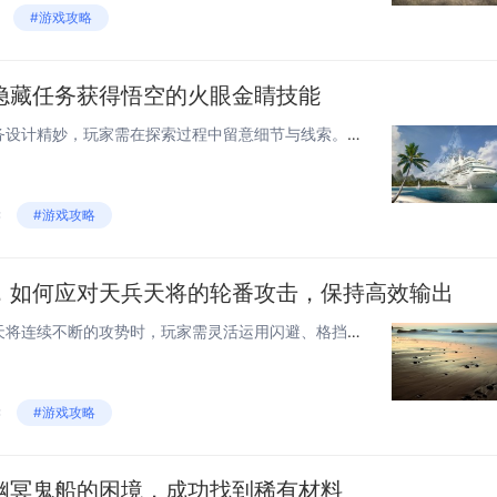
#游戏攻略
隐藏任务获得悟空的火眼金睛技能
《黑神话：悟空》中的隐藏任务设计精妙，玩家需在探索过程中留意细节与线索。当玩家帮助特定NPC净化其内心黑暗，完成一系列连贯的小任务后，将解锁悟空的火眼金睛技能。这一技能不仅让角色具备透视万物表象、洞察本质的能力，还能在战斗中识别敌人弱点，极...
读
#游戏攻略
，如何应对天兵天将的轮番攻击，保持高效输出
《黑神话：悟空》中面对天兵天将连续不断的攻势时，玩家需灵活运用闪避、格挡与反击技巧，保持冷静，观察敌人动作前兆以做出及时反应。合理搭配技能和法宝，抓住机会进行连招，可以大幅提升战斗效率，保持稳定输出，从而在混战中占据上风。适时使用环境互动也...
读
#游戏攻略
幽冥鬼船的困境，成功找到稀有材料