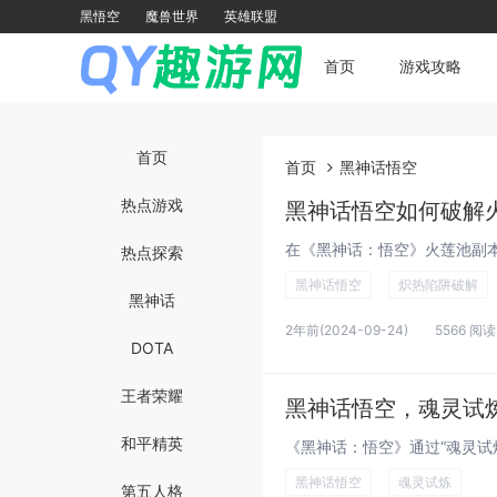
黑悟空
魔兽世界
英雄联盟
首页
游戏攻略
首页
首页
黑神话悟空
热点游戏
黑神话悟空如何破解
热点探索
黑神话悟空
炽热陷阱破解
黑神话
2年前
(2024-09-24)
5566 阅读
DOTA
王者荣耀
黑神话悟空，魂灵试
和平精英
黑神话悟空
魂灵试炼
第五人格