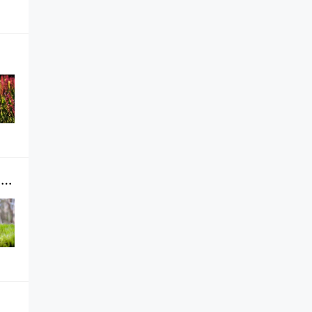
黑神话悟空作为一款备受期待的国产单机游戏，自公布以来便以其独特的美术风格和丰富的故事内涵吸引了无数玩家的目光。游戏中，玩家将扮演齐天大圣孙悟空，利用其千变万化的神通来应对各种挑战，其中最为人称道的便是悟空如何在镜像迷宫中巧妙地运用化形术，破解错综复杂的路径。