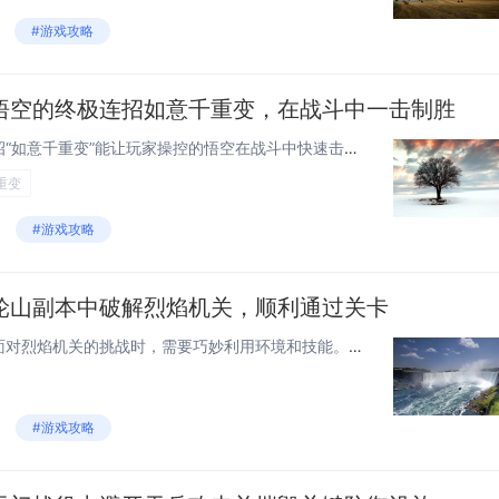
#游戏攻略
悟空的终极连招如意千重变，在战斗中一击制胜
《黑神话：悟空》中的终极连招“如意千重变”能让玩家操控的悟空在战斗中快速击败敌人。要解锁这一技能，玩家需要通过不断推进游戏剧情，完成特定任务与挑战，并积累足够的经验值以提升悟空的能力等级。随着等级的提高，玩家将逐步解锁包括“如意千重变”在内...
重变
#游戏攻略
轮山副本中破解烈焰机关，顺利通过关卡
在日轮山副本中，黑神话悟空面对烈焰机关的挑战时，需要巧妙利用环境和技能。观察机关的火焰喷射规律，躲避火焰攻击。寻找机关的核心控制装置，并使用“定身”或“隐身”等技能暂时关闭机关。在短暂的时间内快速通过危险区域，抵达安全地带。通过智慧与技巧结...
#游戏攻略