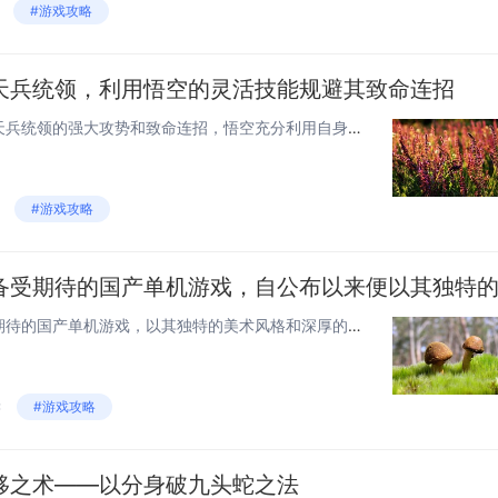
#游戏攻略
天兵统领，利用悟空的灵活技能规避其致命连招
在《黑神话：悟空》中，面对天兵统领的强大攻势和致命连招，悟空充分利用自身技能的灵活性来应对。他通过快速闪避、瞬移以及七十二变等能力，巧妙避开对方的攻击，并抓住短暂的破绽进行反击。悟空还可以召唤分身吸引敌人注意力，从而为自己创造有利战机，最终...
#游戏攻略
《黑神话：悟空》是一款广受期待的国产单机游戏，以其独特的美术风格和深厚的故事背景吸引众多玩家。在游戏中，玩家将操纵孙悟空，运用其变化无穷的神通解决各种难题，尤其在镜像迷宫中，通过巧妙使用化形术，挑战并解开复杂迷宫的设计，这一特色深受玩家好评...
读
#游戏攻略
移之术——以分身破九头蛇之法