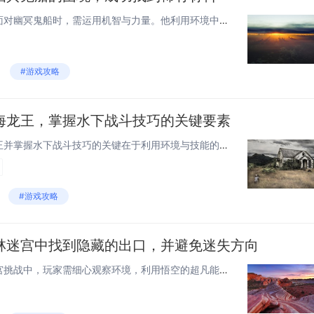
《黑神话：悟空》中，主角在面对幽冥鬼船时，需运用机智与力量。他利用环境中的元素削弱鬼船的防御，如引海水或用风火轮攻击。随后，识别并摧毁鬼船核心能量源，使鬼船陷入瘫痪。过程中，通过解谜获得关键道具，最终击败鬼船，取得稀有材料。今天小白来给大家...
#游戏攻略
海龙王，掌握水下战斗技巧的关键要素
《黑神话：悟空》中战胜海龙王并掌握水下战斗技巧的关键在于利用环境与技能的结合。玩家需熟练使用悟空的七十二变变化能力，比如变身为小鱼躲避攻击，或变作锋利之物破除敌人防御。合理运用定身、水漩涡等技能控制战场节奏，消耗对手体力，最终击败海龙王。细...
#游戏攻略
林迷宫中找到隐藏的出口，并避免迷失方向
在《黑神话：悟空》的森林迷宫挑战中，玩家需细心观察环境，利用悟空的超凡能力，如火眼金睛识别隐藏线索，还有腾云驾雾跨越障碍。记住留意地图上的变化与特殊标志物，比如发光的花朵或与众不同的树木，这些往往是正确路径的提示。召唤猴毛分身分散注意力，应...