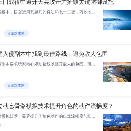
天门战役中避开天兵攻击并摧毁关键防御设施
在《黑神话：悟空》的南天门战役中，悟空运用其超凡的身法和七十二变，巧妙地避开了天兵天将的密集攻击。他先是利用隐身术躲过敌人的视线，随后借助瞬移技能穿梭于战场之中，精准打击敌方要害。悟空利用定身法术暂时控制住守卫，成功摧毁了南天门的关键防御设...
#游戏攻略
庭入侵副本中找到最佳路线，避免敌人包围
《黑神话：悟空》中的天庭入侵副本要求玩家精心规划路线以避开敌人的包围。玩家需利用环境和隐蔽点，采用潜行策略，避免直接冲突。适时使用悟空的特殊技能，如变形和分身，来迷惑或摆脱敌人，找到通向最终目标的安全路径。注意收集沿途的增益道具，提升战斗力...
#游戏攻略
过动态骨骼模拟技术提升角色的动作流畅度？
《黑神话：悟空》采用动态骨骼模拟技术，显著提升了角色动作的自然流畅度与细节表现。该技术使得游戏角色能够根据环境变化做出更为精准、细腻的反应，极大增强了玩家的游戏沉浸感和角色的真实感。通过动态骨骼模拟，悟空的动作更加连贯、灵活，为游戏体验带来...
术