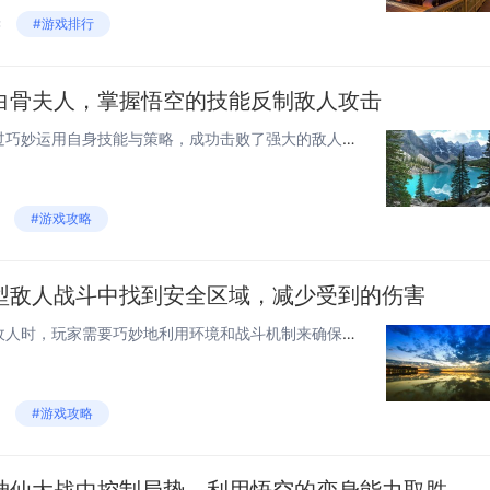
读
#游戏排行
白骨夫人，掌握悟空的技能反制敌人攻击
《黑神话：悟空》中，悟空通过巧妙运用自身技能与策略，成功击败了强大的敌人白骨夫人。战斗中，悟空利用七十二变变化成不同形态以躲避和反击白骨夫人的攻击，同时使用金箍棒放大招，精准抓住敌人的破绽给予致命一击。灵活运用这些技能，是战胜强敌的关键。今...
#游戏攻略
型敌人战斗中找到安全区域，减少受到的伤害
《黑神话：悟空》在面对巨型敌人时，玩家需要巧妙地利用环境和战斗机制来确保安全。寻找地形高低差，或利用障碍物遮挡，避免敌人的直接攻击。观察并攻击敌人的弱点可以使其产生硬直，从而获得躲避和调整位置的时间。适时使用闪避和跳跃，配合合理技能打断，也...
#游戏攻略