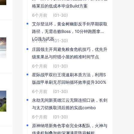
格莱后的低成本毕业Build方案
6个月前
(01-30)
艾尔登法环，黄金树幽影反手剑早期获取
路径，无需击败Boss，10分钟跑图拿到D
LC强力武器
6个月前
(01-30)
庄园领主开局避免粮食危机技巧，优先升
级浆果丛与狩猎小屋的精准时间节点
6个月前
(01-30)
星际战甲双衍王境速刷本质方法，利用S
版战甲单刷无尽回响循环效率提升300%
6个月前
(01-30)
永劫无间新英雄江云无限连招口诀，长剑
与太刀切换取消后摇的实战combo
6个月前
(01-30)
原神纳塔新角色零命完全体配队，火神与
传承机制叠加的深渊满星阵容解析