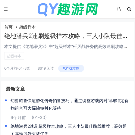
首页
超级样本
绝地潜兵2速刷超级样本攻略，三人小队最佳路线推荐，高效通关高难度歼灭战任务
本文提供《绝地潜兵2》中“超级样本”歼灭战任务的高效速刷攻略，聚焦三人小队协同作战，推荐最优路线：开局直取西北主样本点，途中清理关键敌方炮台与补给站；第二阶段分兵控制东西双侧高台，压制增援波次；最终集中火力速破核心样本容器，强调角色搭配（1...
超级样本
6个月前
(01-30)
8619 阅读
#游戏攻略
最新文章
幻兽帕鲁快速孵化传奇帕鲁技巧，通过调整游戏内时间与特定食
物组合可大幅缩短孵化等待
6个月前
(01-30)
绝地潜兵2速刷超级样本攻略，三人小队最佳路线推荐，高效通
关高难度歼灭战任务