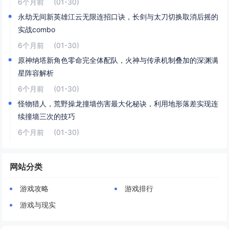
6个月前
(01-30)
永劫无间新英雄江云无限连招口诀，长剑与太刀切换取消后摇的
实战combo
6个月前
(01-30)
原神纳塔新角色零命完全体配队，火神与传承机制叠加的深渊满
星阵容解析
6个月前
(01-30)
怪物猎人，荒野操龙撞墙伤害最大化秘诀，利用地形落差实现连
续撞墙三次的技巧
6个月前
(01-30)
网站分类
游戏攻略
游戏排行
游戏与现实