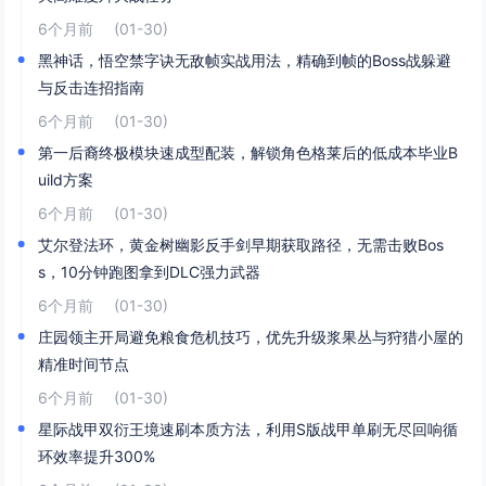
6个月前
(01-30)
黑神话，悟空禁字诀无敌帧实战用法，精确到帧的Boss战躲避
与反击连招指南
6个月前
(01-30)
第一后裔终极模块速成型配装，解锁角色格莱后的低成本毕业B
uild方案
6个月前
(01-30)
艾尔登法环，黄金树幽影反手剑早期获取路径，无需击败Bos
s，10分钟跑图拿到DLC强力武器
6个月前
(01-30)
庄园领主开局避免粮食危机技巧，优先升级浆果丛与狩猎小屋的
精准时间节点
6个月前
(01-30)
星际战甲双衍王境速刷本质方法，利用S版战甲单刷无尽回响循
环效率提升300%