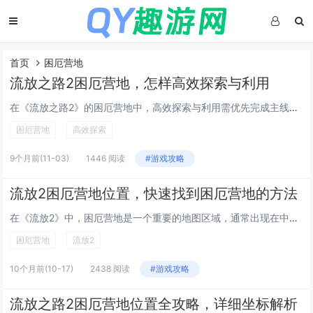
首页
困厄营地
流放之路2困厄营地，怎样高效探索与利用
在《流放之路2》的困厄营地中，高效探索与利用需优先完成主线任务以解锁关键功能，建议按区域逐步推进，清理敌人时留意隐藏宝箱与传送点，提升移动效率，合理分配技能与装备，适应不同地形挑战，关注营地内的NPC，及时接取支线任务获取经验与稀有奖励，利...
困厄营地
高效探索
9个月前
(11-03)
1446 阅读
#游戏攻略
流放2困厄营地位置，快速找到困厄营地的方法
在《流放2》中，困厄营地是一个重要的地图区域，通常出现在中期剧情阶段，要快速找到困厄营地，玩家可优先完成通往“贫民窟”的主线任务，并留意地图上标有“Encampment”字样的区域，使用“远古之石”或完成特定任务节点（如“背叛者的末路”）后...
困厄营地
流放2
10个月前
(10-17)
2438 阅读
#游戏攻略
流放之路2困厄营地位置全攻略，详细坐标解析