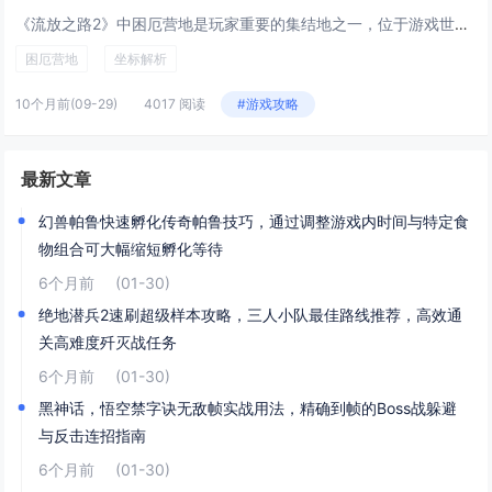
《流放之路2》中困厄营地是玩家重要的集结地之一，位于游戏世界边缘的荒芜地带，该营地具体坐标位于破碎荒原的东南角，靠近遗忘峡谷入口处（地图坐标约为X: 780, Y: 420），前往时可从主城“避难所”出发，沿东部裂谷一路南行，穿越两个小型野...
困厄营地
坐标解析
10个月前
(09-29)
4017 阅读
#游戏攻略
最新文章
幻兽帕鲁快速孵化传奇帕鲁技巧，通过调整游戏内时间与特定食
物组合可大幅缩短孵化等待
6个月前
(01-30)
绝地潜兵2速刷超级样本攻略，三人小队最佳路线推荐，高效通
关高难度歼灭战任务
6个月前
(01-30)
黑神话，悟空禁字诀无敌帧实战用法，精确到帧的Boss战躲避
与反击连招指南
6个月前
(01-30)