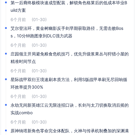
第一后裔终极模块速成型配装，解锁角色格莱后的低成本毕业B
uild方案
6个月前
(01-30)
艾尔登法环，黄金树幽影反手剑早期获取路径，无需击败Bos
s，10分钟跑图拿到DLC强力武器
6个月前
(01-30)
庄园领主开局避免粮食危机技巧，优先升级浆果丛与狩猎小屋的
精准时间节点
6个月前
(01-30)
星际战甲双衍王境速刷本质方法，利用S版战甲单刷无尽回响循
环效率提升300%
6个月前
(01-30)
永劫无间新英雄江云无限连招口诀，长剑与太刀切换取消后摇的
实战combo
6个月前
(01-30)
原神纳塔新角色零命完全体配队，火神与传承机制叠加的深渊满