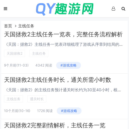
首页
主线任务
天国拯救2主线任务一览表，完整任务流程解析
《天国：拯救2》主线任务一览表详细梳理了游戏从序章到结局的完整剧情流程，玩家将跟随主角亨利踏上复仇与成长之路，经历“家园沦陷”“寻找盟友”“解放村庄”“潜入敌营”等关键任务，每个任务均包含目标解析、重要NPC互动及选择影响说明，揭示不同决策...
天国拯救2
主线任务
9个月前
(11-03)
4342 阅读
#游戏攻略
天国拯救2主线任务时长，通关所需小时数
《天国：拯救2》的主线任务预计通关时长约为30至40小时，根据开发者透露，游戏内容比前作更加丰富，主线剧情紧凑且充满沉浸感，玩家将深入15世纪波西米亚的历史纷争中，完成所有主线任务大约需要一周左右时间，具体时长因玩家探索习惯和难度选择而异，...
主线任务
通关时长
10个月前
(10-16)
1726 阅读
#游戏攻略
天国拯救2完整剧情解析，主线任务一览