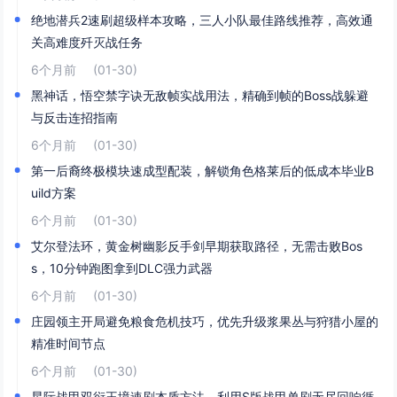
绝地潜兵2速刷超级样本攻略，三人小队最佳路线推荐，高效通
关高难度歼灭战任务
6个月前
(01-30)
黑神话，悟空禁字诀无敌帧实战用法，精确到帧的Boss战躲避
与反击连招指南
6个月前
(01-30)
第一后裔终极模块速成型配装，解锁角色格莱后的低成本毕业B
uild方案
6个月前
(01-30)
艾尔登法环，黄金树幽影反手剑早期获取路径，无需击败Bos
s，10分钟跑图拿到DLC强力武器
6个月前
(01-30)
庄园领主开局避免粮食危机技巧，优先升级浆果丛与狩猎小屋的
精准时间节点
6个月前
(01-30)
星际战甲双衍王境速刷本质方法，利用S版战甲单刷无尽回响循