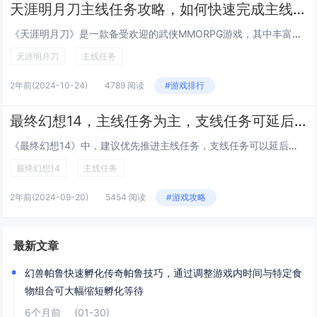
天涯明月刀主线任务攻略，如何快速完成主线剧情
《天涯明月刀》是一款备受欢迎的武侠MMORPG游戏，其中丰富的主线任务是玩家体验游戏世界观和剧情的重要途径。为了帮助玩家更高效地完成主线剧情，以下是一些实用的攻略建议：合理安排时间，利用游戏内的自动寻路功能，减少跑图时间；加入一个活跃的帮派...
天涯明月刀
主线任务
2年前
(2024-10-24)
4789 阅读
#游戏排行
最终幻想14，主线任务为主，支线任务可延后处理，确保尽早解锁副本和团队活动
《最终幻想14》中，建议优先推进主线任务，支线任务可以延后完成。集中精力完成主线以快速解锁副本和团队活动，这样能够更早地体验游戏的核心内容和高级玩法，提升角色实力后，再回过头来处理支线任务会更加轻松高效。今天小白来给大家谈谈《最终幻想14》...
最终幻想14
主线任务
2年前
(2024-09-20)
5454 阅读
#游戏攻略
最新文章
幻兽帕鲁快速孵化传奇帕鲁技巧，通过调整游戏内时间与特定食
物组合可大幅缩短孵化等待
6个月前
(01-30)