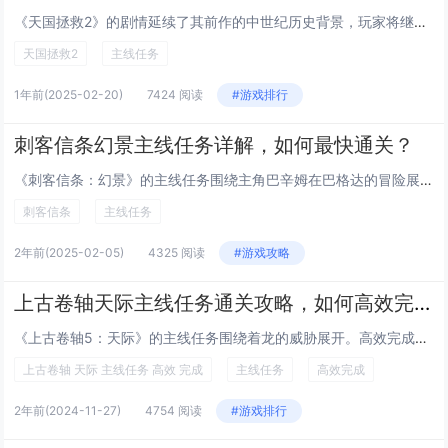
《天国拯救2》的剧情延续了其前作的中世纪历史背景，玩家将继续扮演主角亨利，在充满政治阴谋与战争纷争的世界中生存。游戏中，主线任务围绕着主角探寻家族秘密、卷入王国权力斗争展开。玩家将经历从一个普通铁匠学徒成长为影响国家命运的关键人物的过程。游...
天国拯救2
主线任务
1年前
(2025-02-20)
7424 阅读
#游戏排行
刺客信条幻景主线任务详解，如何最快通关？
《刺客信条：幻景》的主线任务围绕主角巴辛姆在巴格达的冒险展开。游戏强调潜行与暗杀技巧，玩家需熟练掌握这些技能以高效推进剧情。最快通关的关键在于专注于主线任务，避免过多支线和探索。利用鹰眼视覚快速定位目标和避开巡逻敌人，减少不必要的战斗。合理...
刺客信条
主线任务
2年前
(2025-02-05)
4325 阅读
#游戏攻略
上古卷轴天际主线任务通关攻略，如何高效完成主线？
《上古卷轴5：天际》的主线任务围绕着龙的威胁展开。高效完成主线任务的关键在于合理规划路线和利用游戏机制。完成“龙石”任务以解锁龙吼技能，这将对后续战斗大有帮助。优先解决与主要敌人奥杜因相关的任务，如“无畏的试炼”和“龙之沉睡”。不要忽视收集...
上古卷轴 天际 主线任务 高效 完成
主线任务
高效完成
2年前
(2024-11-27)
4754 阅读
#游戏排行