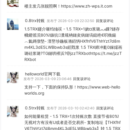
楼主发几张靓照啊！https://www.zh-wps.it.com
0.8trx转账
发布于 2026-03-09 22:32:50
回复该评论
1.5TRX鑳介噺绉熻祦 - 1.5 TRX=1娆¤浆璐︽鏁?鐩存
帴鑺傜渷80%!鏃犺瀵规柟鏈夋病鏈塙鎴栬€呮槸鍚
︿氦鏄撴墍- 澶嶅埗鍦板潃銆怲HXfhfV6ThhYzt7d8m
m4KL3dE5LWBbwb3s銆戣浆 1.5 TRX鍗冲彲0鎵嬬画
璐硅浆璐?TG鏈哄櫒浜?@jzzTRXbothttps://t.me/jzzT
RXbot
helloworld官网下载
发布于 2026-03-09 23:06:46
回复该评论
支持一下，下面的保持队形！https://www.web-hello
worlds.org
0.5trx转账
发布于 2026-03-10 02:42:40
回复该评论
如何能量租赁 - 1.5 TRX=1次转账次数 直接节省80%!
无视对方有没有U或者是否交易所- 复制地址【THXfhf
V6ThhYzt7d8mm4KL3dE5LWBbwb3s】转 1.5 TRX