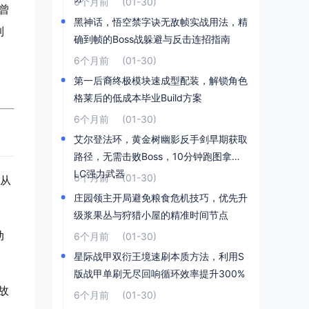
6个月前
(01-30)
曾
黑神话，悟空禁字诀无敌帧实战用法，精
到
确到帧的Boss战躲避与反击连招指南
6个月前
(01-30)
第一后裔终极模块速成型配装，解锁角色
格莱后的低成本毕业Build方案
6个月前
(01-30)
艾尔登法环，黄金树幽影反手剑早期获取
路径，无需击败Boss，10分钟跑图拿到D
LC强力武器
6个月前
(01-30)
是从
庄园领主开局避免粮食危机技巧，优先升
级浆果丛与狩猎小屋的精准时间节点
动
6个月前
(01-30)
星际战甲双衍王境速刷本质方法，利用S
版战甲单刷无尽回响循环效率提升300%
故
6个月前
(01-30)