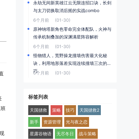
永劫无间新英雄江云无限连招口诀，长剑
与太刀切换取消后摇的实战combo
6个月前
(01-30)
原神纳塔新角色零命完全体配队，火神与
传承机制叠加的深渊满星阵容解析
6个月前
(01-30)
怪物猎人，荒野操龙撞墙伤害最大化秘
诀，利用地形落差实现连续撞墙三次的技
巧
6个月前
(01-30)
直
标签列表
任
上班
天国拯救
策略
技巧
天国拯救2
新手
资源管理
光与夜之恋
现
星露谷物语
无尽冬日
战斗策略