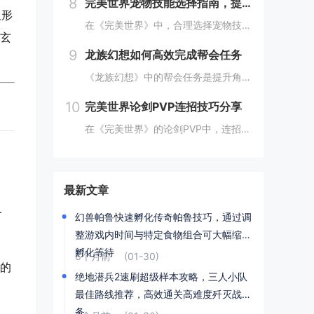
8
完美世界宠物技能选择指南，提高宠物实力的技巧
人形
在《完美世界》中，合理选择宠物技能是提升宠物实力的关键。优先考虑增强宠物基础属性的技能，如攻击、防御和生命值。根据宠物类型和定位，选择合适的主动或被动技能，如控制、辅助或输出技能。利用宠物技能书升级技能等级，以及通过宠物合成功能优化技能组合...
阶玄
9
龙族幻想如何高效完成帮会任务
《龙族幻想》中的帮会任务是提升角色实力和获得丰厚奖励的重要途径。要高效完成帮会任务，首先需要合理安排时间，选择高效率的任务组合，如组队完成副本或集体参与帮会活动。利用好帮会资源，如经验药水、加速道具等，可以显著提高任务完成速度。积极与帮会成...
10
完美世界论剑PVP连招技巧分享
在《完美世界》的论剑PVP中，连招技巧是取胜的关键。玩家需熟练掌握角色技能的释放顺序与时机，利用控制技能打断对手的攻击节奏，同时保持自身技能的连贯性。合理利用地形和位移技能，可以有效躲避敌方攻击，创造反击机会。了解并针对不同职业的特点制定策...
最新文章
冬
幻兽帕鲁快速孵化传奇帕鲁技巧，通过调
整游戏内时间与特定食物组合可大幅缩短
孵化等待
6个月前
(01-30)
们的
绝地潜兵2速刷超级样本攻略，三人小队
最佳路线推荐，高效通关高难度歼灭战任
务