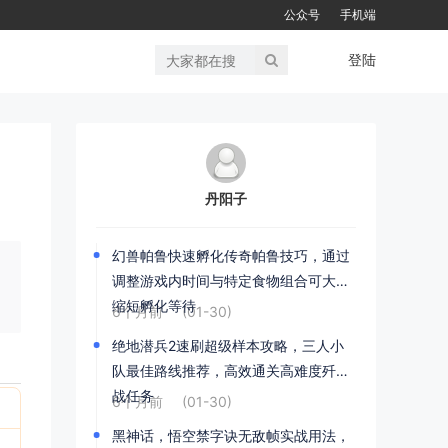
公众号
手机端
登陆
丹阳子
幻兽帕鲁快速孵化传奇帕鲁技巧，通过
调整游戏内时间与特定食物组合可大幅
缩短孵化等待
6个月前
(01-30)
绝地潜兵2速刷超级样本攻略，三人小
队最佳路线推荐，高效通关高难度歼灭
战任务
6个月前
(01-30)
黑神话，悟空禁字诀无敌帧实战用法，