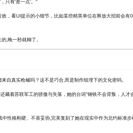
，只有‘差一点’。”
效，看UI提示的小细节，比如某些精英单位在释放大招前会有0.
的,晚一秒就糊了。
都来自真实枪械吗？这不是巧合,而是制作组埋下的文化密码。
里还藏着苏联军工的骄傲与失落，她的台词“钢铁不会背叛，人才会
在游戏中性格刚硬、不喜妥协,完美复刻了她在现实中作为北约标准步