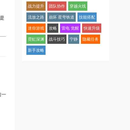
战力提升
团队协作
穿越火线
流放之路
崩坏 星穹铁道
技能搭配
是
迷你游戏
攻略
雷电 觉醒
快速升级
霓虹深渊
战斗技巧
宁静
隐藏任务
新手攻略
前一