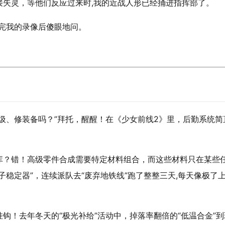
接失灵，等他们反应过来时,我的近战人形已经捅进指挥部了。
看完我的录像后傻眼地问。
圾、修装备吗？”拜托，醒醒！在《少女前线2》里，后勤系统简
库？错！高级零件合成需要特定材料组合，而这些材料只在某些
稳定器”，连续派队去“废弃地铁线”跑了整整三天,每天像极了
钩！去年冬天的“极光补给”活动中，掉落率翻倍的“低温合金”到