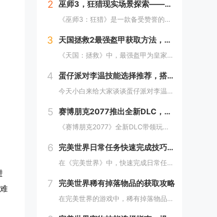
2
巫师3，狂猎现实场景探索——波兰的梅德韦德堡与温特堡城堡的奇幻之旅
《巫师3：狂猎》是一款备受赞誉的角色扮演游戏，其现实中的灵感来源之一是波兰的梅德韦德堡和温特堡城堡。这两处地点以其独特的中世纪建筑风格和壮丽的自然风光，为游戏营造了奇幻而真实的背景。梅德韦德堡位于波兰南部，拥有悠久的历史和神秘氛围；而温特堡...
3
天国拯救2最强盔甲获取方法，全套装位置一览
《天国：拯救》中，最强盔甲为皇家骑士盔甲，获取较为复杂。首先需完成“皇家侍卫”任务线，帮助亨利成为国王的私人护卫。之后，在王宫内找到盔甲的具体位置，通常藏于密室或特定房间。完成相关任务后，玩家可获得这套顶级装备，大幅提升防御力和战斗能力。游...
4
蛋仔派对李温技能选择推荐，搭配出最佳套路
今天小白来给大家谈谈蛋仔派对李温技能选择推荐，搭配出最佳套路，以及蛋仔派对攻略对应的知识点，希望对大家有所帮助，不要忘了收藏本站呢今天给各位分享蛋仔派对李温技能选择推荐，搭配出最佳套路的知识，其中也会对蛋仔派对攻略进行解释，如果能碰巧解决你...
5
赛博朋克2077推出全新DLC，探索未来城市的秘密和新任务
《赛博朋克2077》全新DLC带领玩家深入未来城市，揭示隐藏的秘密并开启一系列新任务。在这一扩展内容中，玩家将有机会探索更多未知区域，体验丰富多彩的剧情，与全新角色互动，进一步丰富游戏世界的沉浸感与可玩性。今天小白来给大家谈谈《赛博朋克20...
6
完美世界日常任务快速完成技巧，轻松获取丰厚奖励
在《完美世界》中，快速完成日常任务不仅能节省时间，还能确保玩家获得丰厚的奖励。合理规划任务路线，优先选择高经验值和金币奖励的任务。利用双倍经验时间进行任务，可以事半功倍。组队完成任务效率更高，特别是对于需要击败强大敌人的任务。不要忘记使用游...
进
7
完美世界稀有掉落物品的获取攻略
高难
在完美世界的游戏中，稀有掉落物品是玩家追求的目标之一。这些物品通常只能通过特定的活动、副本或怪物获得，且掉落率极低。为了提高获取几率，玩家可以组队参与高难度副本，多次挑战以增加机会；参加限时活动，如节日庆典和特殊任务，这些活动往往会有额外奖...