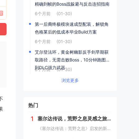
精确到帧的Boss战躲避与反击连招指南
6个月前
(01-30)
第一后裔终极模块速成型配装，解锁角
色格莱后的低成本毕业Build方案
6个月前
(01-30)
艾尔登法环，黄金树幽影反手剑早期获
取路径，无需击败Boss，10分钟跑图拿
到DLC强力武器
6个月前
(01-30)
浏览更多
不
热门
果
1
塞尔达传说，荒野之息灵感之旅——新西兰南岛峡湾探秘与荒野生存体验
《塞尔达传说：荒野之息》启发的新西兰南岛之旅，探索了其壮丽的自然风光与荒野生存体验。在峡湾国家公园，你将亲历游戏般的奇妙景色，从镜面般的湖泊、雄伟的山脉到神秘的森林，每一处都仿佛是游戏中的场景再现。你可以参与野外生存活动，学习采集、搭建庇护...