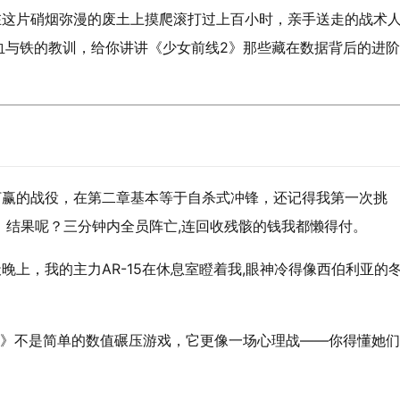
在这片硝烟弥漫的废土上摸爬滚打过上百小时，亲手送走的战术
血与铁的教训，给你讲讲《少女前线2》那些藏在数据背后的进
打赢的战役，在第二章基本等于自杀式冲锋，还记得我第一次挑
去，结果呢？三分钟内全员阵亡,连回收残骸的钱我都懒得付。
晚上，我的主力AR-15在休息室瞪着我,眼神冷得像西伯利亚的
2》不是简单的数值碾压游戏，它更像一场心理战——你得懂她