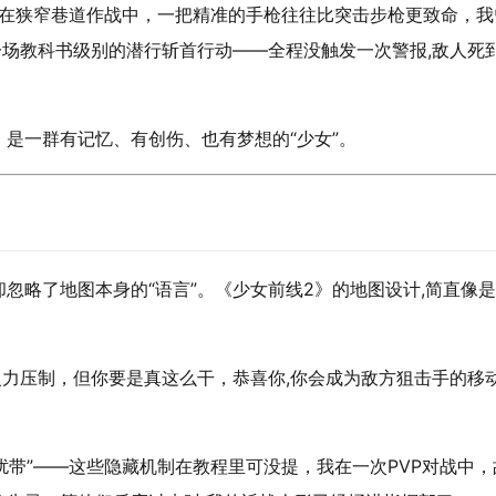
！在狭窄巷道作战中，一把精准的手枪往往比突击步枪更致命，我
了一场教科书级别的潜行斩首行动——全程没触发一次警报,敌人死
是一群有记忆、有创伤、也有梦想的“少女”。
忽略了地图本身的“语言”。《少女前线2》的地图设计,简直像
火力压制，但你要是真这么干，恭喜你,你会成为敌方狙击手的移
扰带”——这些隐藏机制在教程里可没提，我在一次PVP对战中，