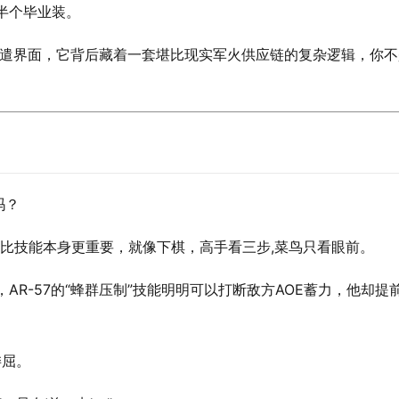
半个毕业装。
的派遣界面，它背后藏着一套堪比现实军火供应链的复杂逻辑，你不
吗？
比技能本身更重要，就像下棋，高手看三步,菜鸟只看眼前。
AR-57的“蜂群压制”技能明明可以打断敌方AOE蓄力，他却提
委屈。