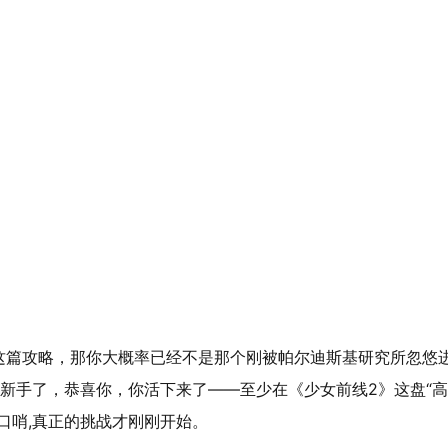
！
这篇攻略，那你大概率已经不是那个刚被帕尔迪斯基研究所忽悠
办的新手了，恭喜你，你活下来了——至少在《少女前线2》这盘“
口哨,真正的挑战才刚刚开始。